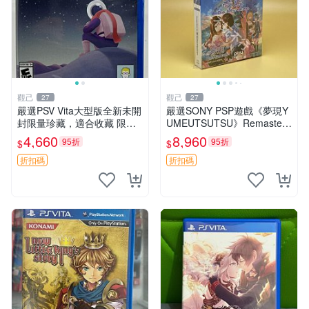
觀己
觀己
27
27
嚴選PSV Vita大型版全新未開
嚴選SONY PSP遊戲《夢現Y
封限量珍藏，適合收藏 限量
UMEUTSUTSU》Remastere
遊戲機 創意設計 現代電玩
d收藏版，英語原裝全新未開
4,660
8,960
95折
95折
$
$
盒，附贈特典 夢現 YUMEUT
SUTSU PSP 收
折扣碼
折扣碼