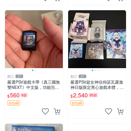
觀己
觀己
27
27
嚴選PSV遊戲卡帶《真三國無
嚴選PSV超女神信仰諾瓦露激
雙NEXT》中文版，功能完好
神日版限定黑心遊戲本體，附
插拔順暢 真三國無雙 獨立遊
首發特典 信仰女神、PSV、
560
2,540
9折
95折
$
$
玩 卡帶 游戲
諾瓦露
折扣碼
折扣碼