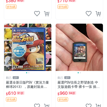
380
710
85折
92折
$
$
裝，個人閒置直售，無條件退
T 港版 PSV 測試合格
款。 Dynasty
折扣碼
折扣碼
觀己
觀己
27
27
嚴選全新日版PSV《實況力量
嚴選PSV信長之野望創造 中
棒球2013》，原廠封裝未開
文版遊戲卡帶 裸卡一張 插卡
盒 實況 力量 棒球2013
即用 支持中文界面 適合歷史
610
960
91折
94折
$
$
模擬粉絲 歷史 游戲 PSV
折扣碼
折扣碼