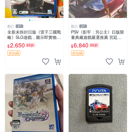
觀己
觀己
27
27
全新未拆封日版《雷子三國戰
PSV《影牢：另公主》日版限
略》SLG遊戲，圖示即實物，
量典藏遊戲嚴選推薦 宮廷風
無後期調包！ 三國志 電玩 SL
采 電玩收藏 神話冒險
2,650
6,840
95折
95折
$
$
G 游戲
折扣碼
折扣碼