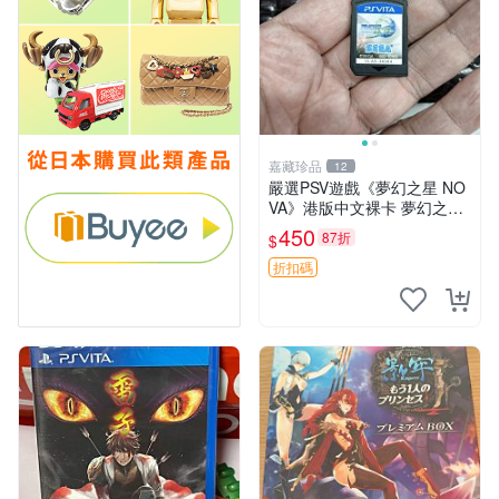
嘉藏珍品
12
嚴選PSV遊戲《夢幻之星 NO
VA》港版中文裸卡 夢幻之星
游戲 PSV 遊戲卡帶
450
87折
$
折扣碼