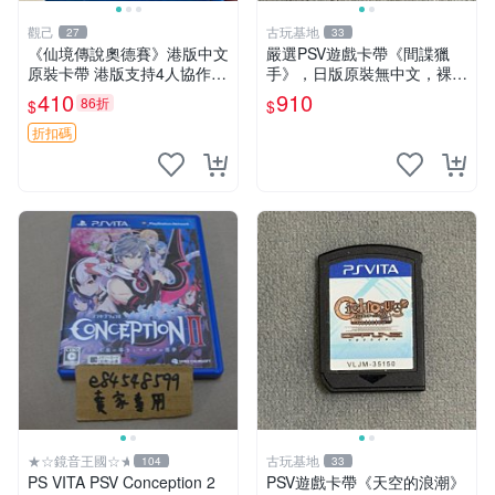
觀己
古玩基地
27
33
《仙境傳說奧德賽》港版中文
嚴選PSV遊戲卡帶《間諜獵
原裝卡帶 港版支持4人協作
手》，日版原裝無中文，裸卡
保存完美好如新 仙境傳說 奧
狀態保真，金手指微瑕，實測
410
910
86折
$
$
德賽 港版
完美兼容。限量收藏推薦！ p
sv游戲 卡帶 間諜獵手
折扣碼
★☆鏡音王國☆★
古玩基地
104
33
PS VITA PSV Conception 2
PSV遊戲卡帶《天空的浪潮》