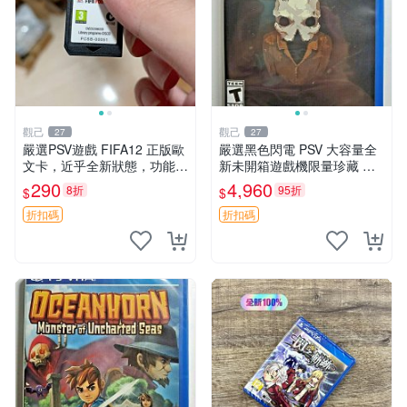
觀己
觀己
27
27
嚴選PSV遊戲 FIFA12 正版歐
嚴選黑色閃電 PSV 大容量全
文卡，近乎全新狀態，功能完
新未開箱遊戲機限量珍藏 電
Good如初。裸卡 清潔 FIFA
玩 測試版 遊戲機 PSVita
290
4,960
8折
95折
$
$
12
折扣碼
折扣碼