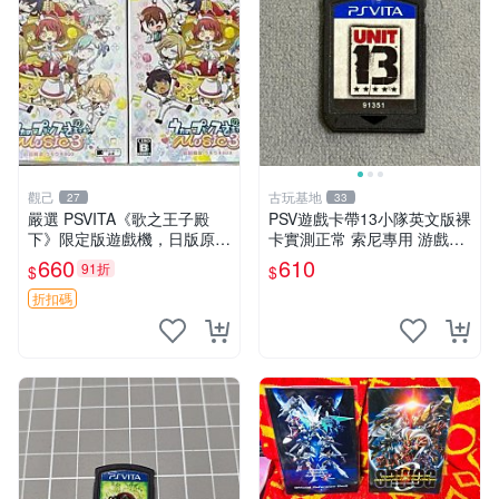
觀己
古玩基地
27
33
嚴選 PSVITA《歌之王子殿
PSV遊戲卡帶13小隊英文版裸
下》限定版遊戲機，日版原裝
卡實測正常 索尼專用 游戲硬
直送 PSVITA 測試機 歌之王
體原廠卡帶 13小隊 psv 卡帶
660
610
91折
$
$
子殿下 日版 港行版
嚴選
折扣碼