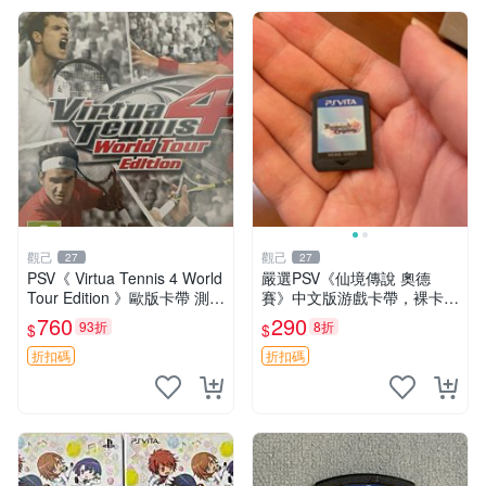
觀己
觀己
27
27
PSV《 Virtua Tennis 4 World
嚴選PSV《仙境傳說 奧德
Tour Edition 》歐版卡帶 測試
賽》中文版游戲卡帶，裸卡成
無誤 電競推薦 網球遊戲 全新
色極佳，無劃痕，運行順暢，
760
290
93折
8折
$
$
包裝 可即發 輕松網球樂趣
支持PSV主機。 仙境傳說 奧
德賽 PSV 游戲卡
折扣碼
折扣碼