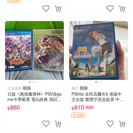
拍，因相機，光線環境等因
素，成色可能
古玩基地
觀己
33
27
日版《萬億魔壞神》PSV游ga
PSVita 全民高爾夫6 港版中
me卡帶嚴選 電玩經典 測試正
文合版 繁體字原盒販賣 中古
常 完整遊戲內容 附贈未拆封
遊戲嚴選 高爾夫模擬 體感遊
860
810
93折
$
$
音樂CD 萬億魔壞神 PSV 游g
玩 輕鬆娛樂
ame 卡帶 音樂CD 使用
折扣碼