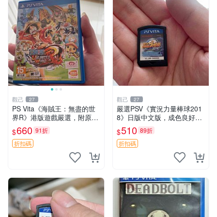
觀己
觀己
27
27
PS Vita《海賊王：無盡的世
嚴選PSV《實況力量棒球201
界R》港版遊戲嚴選，附原廠
8》日版中文版，成色良好卡
包裝，狀態如新，運作順暢，
帶無包裝，功能完好支援原
660
510
91折
89折
$
$
支援Vita平臺 無盡世界 港版
機，經典體育遊戲推薦收藏。
游戲
體育迷必備！ 實況 棒球 PS5
折扣碼
折扣碼