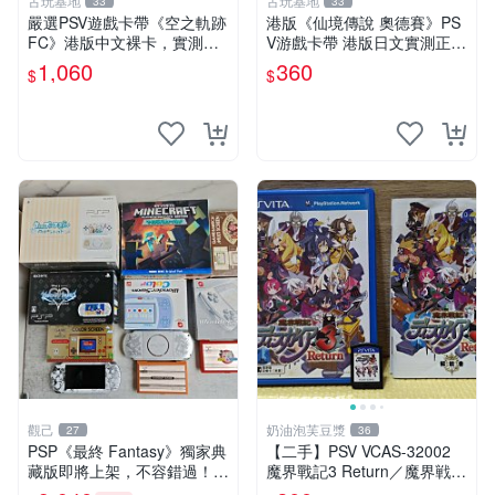
古玩基地
古玩基地
33
33
嚴選PSV遊戲卡帶《空之軌跡
港版《仙境傳說 奧德賽》PS
FC》港版中文裸卡，實測暢
V游戲卡帶 港版日文實測正常
快遊戲無誤！限量販售，機器
玩 盒子有輕微歲月痕跡 成色
1,060
360
$
$
認證僅能於索尼PSV上運行。
如圖確認再拍 仙境傳說 奧德
空之軌跡 FC PSV 港版 中文
賽 PSV 港版
觀己
奶油泡芙豆漿
27
36
PSP《最終 Fantasy》獨家典
【二手】PSV VCAS-32002
藏版即將上架，不容錯過！ 2
魔界戰記3 Return／魔界戦記
024 限定款 PSP遊戲機 當日
ディスガイア3 Return／Disg