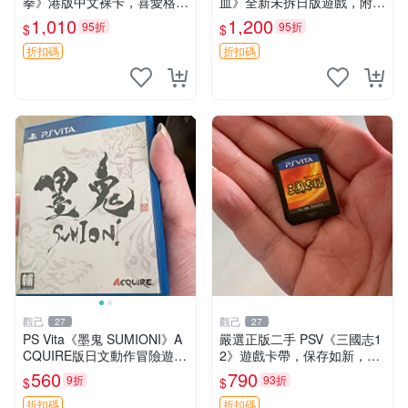
拳》港版中文裸卡，喜愛格鬥
血》全新未拆日版遊戲，附原
遊戲收藏推薦，全新未拆封嚴
盒保全新收藏 海賊王 PSVita
1,010
1,200
95折
95折
$
$
密封存。格鬥迷必備佳作。
日版 游戲機
街霸 鉄拳 PSV 測試
折扣碼
折扣碼
觀己
觀己
27
27
PS Vita《墨鬼 SUMIONI》A
嚴選正版二手 PSV《三國志1
CQUIRE版日文動作冒險遊戲
2》遊戲卡帶，保存如新，游
支持觸控 國內發貨 同城享優
戲內容完美好如初，適合收藏
560
790
9折
93折
$
$
惠 中文日文對譯 好成色卡帶
或即刻遊玩 三國志12 PSV 卡
盒 此機適合 PSV玩家
帶 游戲 遊戲
折扣碼
折扣碼