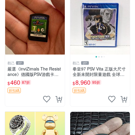
觀己
觀己
27
27
嚴選《inviZimals The Resist
拳皇97 PSV Vita 正版大尺寸
ance》德國版PSV游戲卡
全新未開封限量遊戲 全球嚴
帶，12歲以上推薦，卡帶狀
選 拳皇97 個限定版 新未拆封
460
8,960
87折
95折
$
$
態優良，無顯著損傷，實測性
家用遊戲機遊戲厳選推薦 拳
能出色，適合收藏與贈送
皇97 Vita 大型全新未
折扣碼
折扣碼