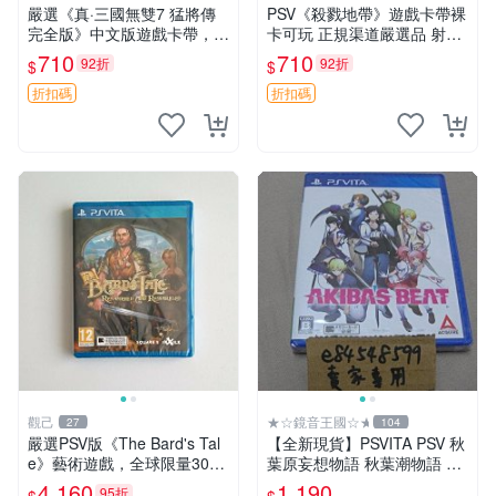
嚴選《真·三國無雙7 猛將傳
PSV《殺戮地帶》遊戲卡帶裸
完全版》中文版遊戲卡帶，附
卡可玩 正規渠道嚴選品 射擊
原裝包裝盒與說明書，功能完
愛好者推薦 收藏自用兩相宜
710
710
92折
92折
$
$
好，適合三國戰略玩家。PSV
殺戮地帶 PSV 卡帶 射擊遊戲
ITA平臺專用。 真·三國無雙
折扣碼
折扣碼
三國題材
觀己
★☆鏡音王國☆★
27
104
嚴選PSV版《The Bard's Tal
【全新現貨】PSVITA PSV 秋
e》藝術遊戲，全球限量3000
葉原妄想物語 秋葉潮物語 AK
份全新未拆封 冰城傳奇 PSV
IBA’S BEAT 純日版 日文版
4,160
1,190
95折