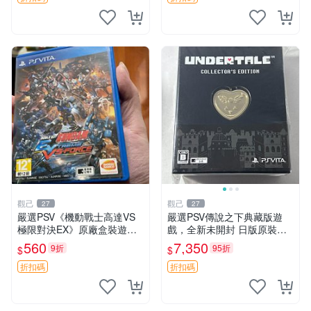
觀己
觀己
27
27
嚴選PSV《機動戰士高達VS
嚴選PSV傳說之下典藏版遊
極限對決EX》原廠盒裝遊
戲，全新未開封 日版原裝現
戲， CONDITION近乎全新，
貨供應 傳說之下 PSV 典藏版
560
7,350
9折
95折
$
$
超值收藏推薦！ 高達 游戲 P
日版 游戲
SV 盒裝
折扣碼
折扣碼