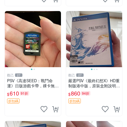
觀己
觀己
27
27
PSV《高達SEED：戰鬥命
嚴選PSV《最終幻想X》HD重
運》日版游戲卡帶，裸卡無盒
制版港中版，原裝盒附說明
庫存珍藏 可玩 新手推薦 高達
書，卡帶及盒子狀態極佳，支
610
860
91折
94折
$
$
迷必入 SEED 游戲卡 PSV游
持PSV，中文界面清晰，二手
戲
市場熱銷，同城交易安心之選
折扣碼
折扣碼
最終幻想X PS