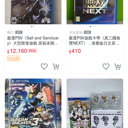
觀己
古玩基地
27
33
嚴選PSV《Salt and Sanctuar
嚴選PSV遊戲卡帶《真三國無
y》大型限發遊戲 原箱未開
雙NEXT》，港臺版日文原
適合收藏 Salt and Sanctuary
裝，實測無卡損可順利遊玩。
12,160
410
95折
$
$
PSV 游戲 新品 盒裝
包裝略舊，如圖所示實物呈
現，年代久遠但狀態完好。
折扣碼
真三國無雙 港臺版