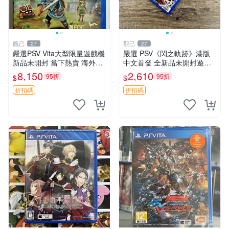
觀己
觀己
27
27
嚴選PSV Vita大型限量遊戲機
嚴選 PSV《閃之軌跡》港版
新品未開封 當下熱賣 海外版
中文首發 全新品未開封遊戲
發行限量 測試版
機 閃之軌跡 港版 中文 版本
8,150
2,610
95折
95折
$
$
折扣碼
折扣碼