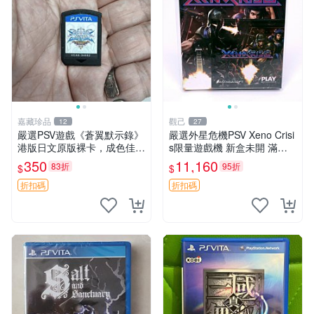
嘉藏珍品
觀己
12
27
嚴選PSV遊戲《蒼翼默示錄》
嚴選外星危機PSV Xeno Crisi
港版日文原版裸卡，成色佳
s限量遊戲機 新盒未開 滿意
蒼翼 默示錄 PSV 港版
保證 Xeno Crisis PSV 限量版
350
11,160
83折
95折
$
$
電玩新機 測試合格品
折扣碼
折扣碼