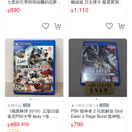
七星的引導與瑪祖爾的惡夢
離線版 日文裸卡 嚴選實測無
產子救世錄2 日版日文版 純
誤 正規索尼平臺專用 卡帶限
890
1,110
$
$
日版 二手良品
量出售 不退不換 天空的浪潮
psv 單機游戲
嘉藏珍品
★☆鏡音王國☆★
12
104
《職業棒球 2019》正版日版
PSV 噬神者 2 狂怒解放 God
索尼PSV卡帶 #psv 1張，同
Eater 2 Rage Burst 噬神戰士
時購第二張起可減張， 成色
2 純日版 二手良品
460
790
87折
$
$
如圖，原相機拍攝，一卡一
折扣碼