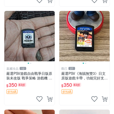
嘉藏珍品
觀己
12
27
嚴選PSV遊戲自由戰爭日版原
嚴選PSV《海賊無雙3》日文
裝未改版 戰爭策略 游戲機 遊
原版遊戲卡帶，功能完好支持
玩好物
主機 海賊無雙3 卡帶 PSV 主
350
350
83折
83折
$
$
機 遊戲卡帶
折扣碼
折扣碼