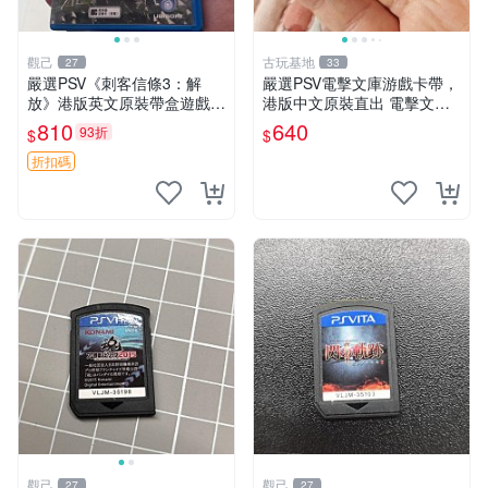
觀己
古玩基地
27
33
嚴選PSV《刺客信條3：解
嚴選PSV電擊文庫游戲卡帶，
放》港版英文原裝帶盒遊戲，
港版中文原裝直出 電擊文庫
幾乎全新無損，卡帶包裝保存
PSV 游戲 港版
810
640
93折
$
$
極佳，適合收藏。動作冒險
類，支援PSV主機。英文版發
折扣碼
貨。 刺客信條3 解放
觀己
觀己
27
27