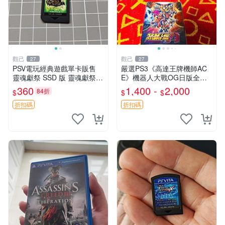
觀己
觀己
27
27
PSV電玩經典遊戲單卡販售
嚴選PS3《高達王牌機師AC
靈魂獻祭 SSD 版 靈魂獻祭 P
E》機器人大戰OG日版全新
SV 卡帶 二手原裝日本版本裸
未開封，附小冊子實拍圖 機
360
1,400 -
2,000
84折
$
$
$
卡 適合 PSV 主機的靈魂獻祭
器人大戰 ACE OG 上左 上右
SSD版日版裸卡 靈魂獻祭
下 關鍵詞：機器人、高達、
折扣碼
折扣碼
大戰