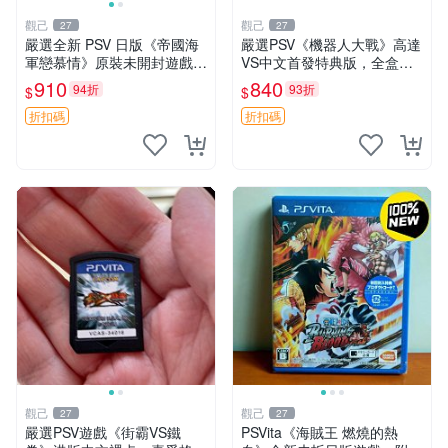
觀己
觀己
27
27
嚴選全新 PSV 日版《帝國海
嚴選PSV《機器人大戰》高達
軍戀慕情》原裝未開封遊戲
VS中文首發特典版，全盒未
機，適合收藏 帝國海軍戀慕
開封收藏佳品 電腦遊戲 現代
910
840
94折
93折
$
$
情 PSV 未拆封 游戲機
電玩 PSP 游戲機
折扣碼
折扣碼
觀己
觀己
27
27
嚴選PSV遊戲《街霸VS鐵
PSVita《海賊王 燃燒的熱