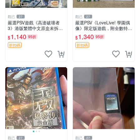
觀己
觀己
27
27
嚴選PSV遊戲《高達破壞者
嚴選PSV《LoveLive! 學園偶
3》港版繁體中文原盒未拆封
像》限定版遊戲，附全數特典
高達破壞者3 PSV 港版 繁中
收藏必備 School Idol Paradis
1,140
1,340
95折
95折
$
$
e Vol.1 特典 PSV 游樂機
折扣碼
折扣碼
觀己
觀己
27
27