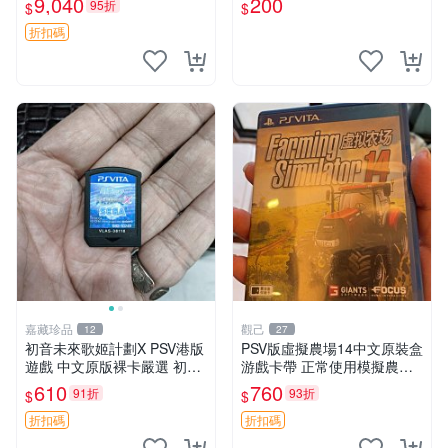
9,040
200
95折
$
$
熱銷中 PSV游戲收藏嚴選
aea 3 Return
折扣碼
嘉藏珍品
觀己
12
27
初音未來歌姬計劃X PSV港版
PSV版虛擬農場14中文原裝盒
遊戲 中文原版裸卡嚴選 初音
游戲卡帶 正常使用模擬農場
未來 畫集 游戲 限量版
訂購請私訊 虛擬農場14 PSV
610
760
91折
93折
$
$
中文 模擬農場
折扣碼
折扣碼