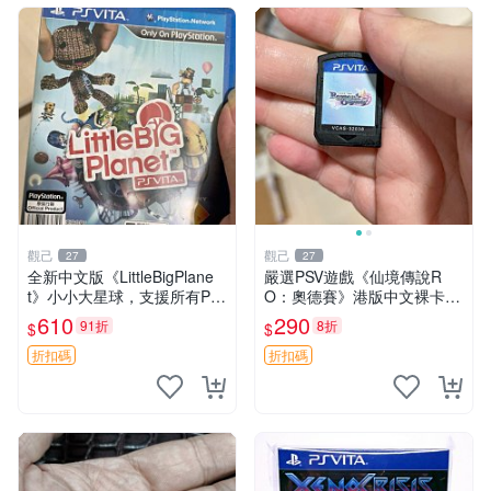
觀己
觀己
27
27
全新中文版《LittleBigPlane
嚴選PSV遊戲《仙境傳說R
t》小小大星球，支援所有PS
O：奧德賽》港版中文裸卡，
V主機，動作冒險遊戲，多人
功能正常成色佳 仙境傳說RO
610
290
91折
8折
$
$
連線對戰樂趣無窮，盒裝如
奧德賽 港版
新，適合收藏 小小大星球 PS
折扣碼
折扣碼
V