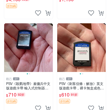
$
$
vita The Bard's Tale red
折扣碼
觀己
觀己
27
27
PSV《殺戮地帶》雇傭兵中文
PSV《刺客信條：解放》英文
版遊戲卡帶 輸入式控制器相
版遊戲卡帶，裸卡無盒成色極
容 推薦 收藏 射擊遊戲 主機
佳，功能正常支援PSV主機，
710
610
92折
91折
$
$
玩家 必備 6149 擁抱戰場 游
經典動作冒險佳作推薦，收藏
戲卡帶
黨必備 簽名限量 解放 PSV
折扣碼
折扣碼