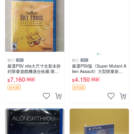
觀己
觀己
27
27
嚴選PSV vita大尺寸全新未拆
嚴選PSV版《Super Mutant A
封限量遊戲機適合收藏 限量
lien Assault》大型限量新品
PSVita 大尺寸 新機 獲得者專
正版未開封 電玩 專玩 PS Vit
7,160
4,150
95折
95折
$
$
屬收藏版
a 超級怪獸遊戲
折扣碼
折扣碼