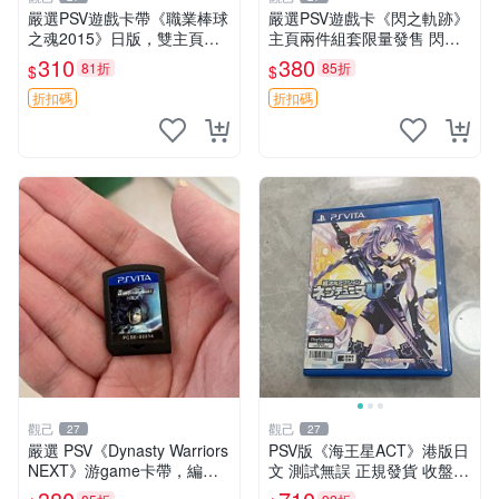
嚴選PSV遊戲卡帶《職業棒球
嚴選PSV遊戲卡《閃之軌跡》
之魂2015》日版，雙主頁遊
主頁兩件組套限量發售 閃之
戲任選 職業棒球之魂 PSV 維
軌跡 PSV 游戲卡
310
380
81折
85折
$
$
修 游戲卡帶 2015
折扣碼
折扣碼
觀己
觀己
27
27
嚴選 PSV《Dynasty Warriors
PSV版《海王星ACT》港版日
NEXT》游game卡帶，編號P
文 測試無誤 正規發貨 收盤後
CSE，幾乎全新，無原廠包
配送 光碊保養完整 海王星AC