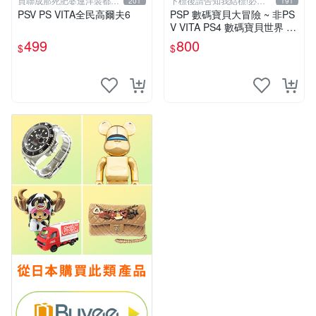
買聯成那死肥婆連洋裝都要
下標後請告知我結標!必看
201
191
穿XL號
關於我
PSV PS VITA全民高爾夫6
PSP 數碼寶貝大冒險 ~ 非PS
V VITA PS4 數碼寶貝世界 N
ext Order 新秩序 網路偵探
499
800
$
$
中文版