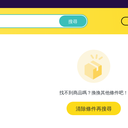
搜尋
找不到商品嗎？換換其他條件吧！
清除條件再搜尋