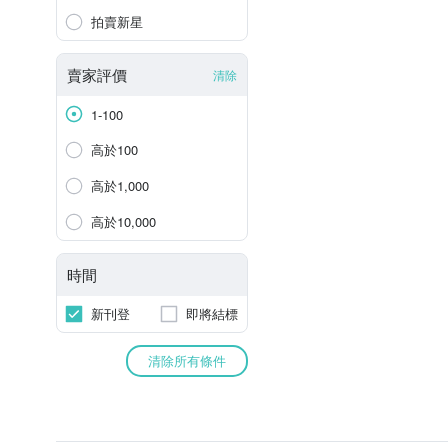
拍賣新星
賣家評價
清除
1-100
高於100
高於1,000
高於10,000
時間
新刊登
即將結標
清除所有條件