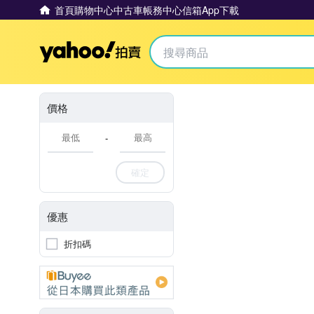
首頁
購物中心
中古車
帳務中心
信箱
App下載
Yahoo拍賣
價格
-
確定
優惠
折扣碼