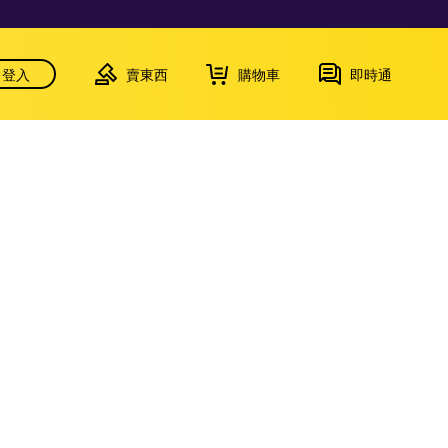
登入
賣東西
購物車
即時通