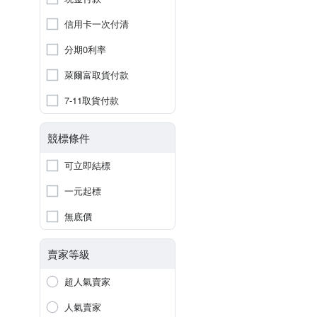
信用卡一次付清
分期0利率
萊爾富取貨付款
7-11取貨付款
競標條件
可立即結標
一元起標
無底價
賣家等級
超人氣賣家
人氣賣家