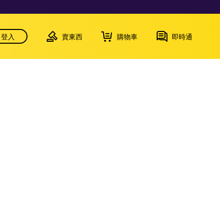
登入
賣東西
購物車
即時通