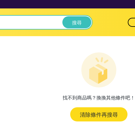
搜尋
找不到商品嗎？換換其他條件吧！
清除條件再搜尋