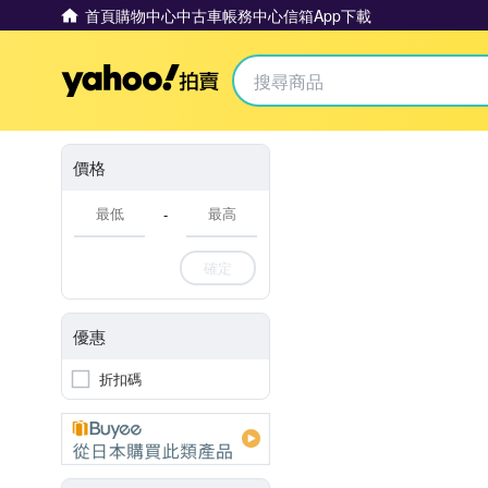
首頁
購物中心
中古車
帳務中心
信箱
App下載
Yahoo拍賣
價格
-
確定
優惠
折扣碼