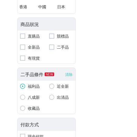
香港
中國
日本
商品狀況
直購品
競標品
全新品
二手品
有現貨
二手品條件
清除
NEW
福利品
近全新
八成新
出清品
收藏品
付款方式
現金付款