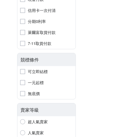
信用卡一次付清
分期0利率
萊爾富取貨付款
7-11取貨付款
競標條件
可立即結標
一元起標
無底價
賣家等級
超人氣賣家
人氣賣家