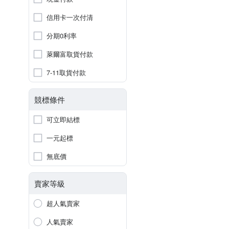
信用卡一次付清
分期0利率
萊爾富取貨付款
7-11取貨付款
競標條件
可立即結標
一元起標
無底價
賣家等級
超人氣賣家
人氣賣家