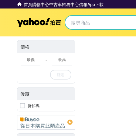
首頁
購物中心
中古車
帳務中心
信箱
App下載
Yahoo拍賣
價格
-
確定
優惠
折扣碼