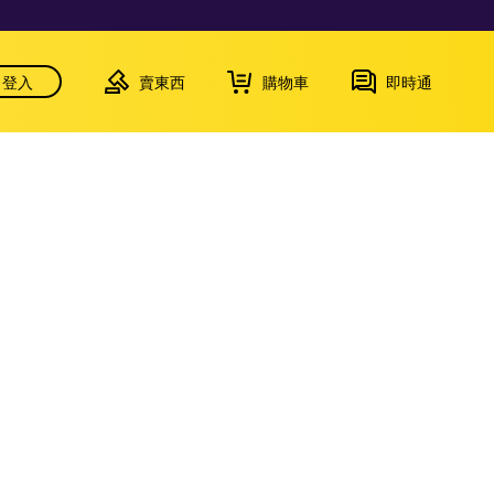
登入
賣東西
購物車
即時通