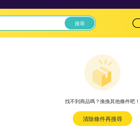
搜尋
找不到商品嗎？換換其他條件吧！
清除條件再搜尋