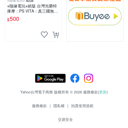
※隨緣電玩※
69
※隨緣電玩※絕版 台灣光榮特
庫摩：PS VITA：真三國無雙
英傑傳《一盒裝》中文版㊣正
500
$
版㊣全新品
Yahoo台灣電子商務 版權所有 © 2026 服務條款(
更新
)
服務條款
|
隱私權
|
拍賣使用規範
交易安全