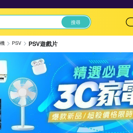
搜尋
PSV遊戲片
機
PSV