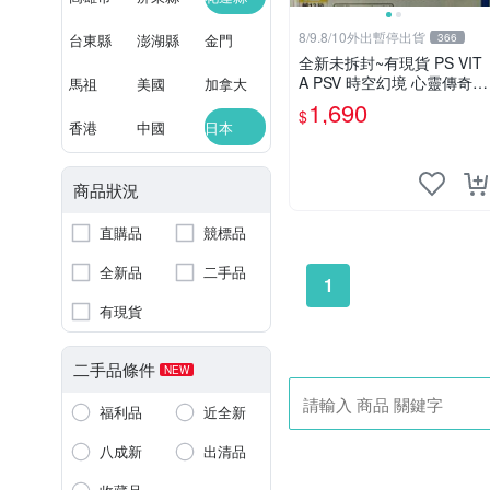
8/9.8/10外出暫停出貨
台東縣
澎湖縣
金門
366
全新未拆封~有現貨 PS VIT
A PSV 時空幻境 心靈傳奇 R
馬祖
美國
加拿大
亞洲日文版 亞日版 輔12級
1,690
$
TOHR
香港
中國
日本
商品狀況
直購品
競標品
全新品
二手品
1
有現貨
二手品條件
NEW
福利品
近全新
八成新
出清品