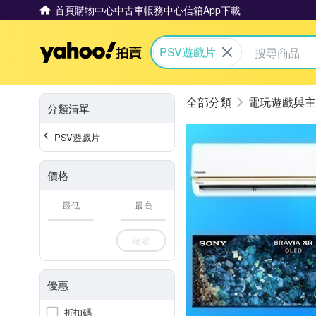
首頁
購物中心
中古車
帳務中心
信箱
App下載
Yahoo拍賣
PSV遊戲片
電玩遊戲與主
分類清單
PSV遊戲片
價格
-
確定
優惠
折扣碼