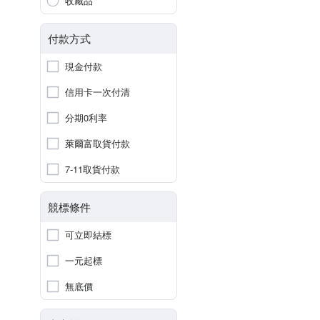
收藏品
付款方式
現金付款
信用卡一次付清
分期0利率
萊爾富取貨付款
7-11取貨付款
競標條件
可立即結標
一元起標
無底價