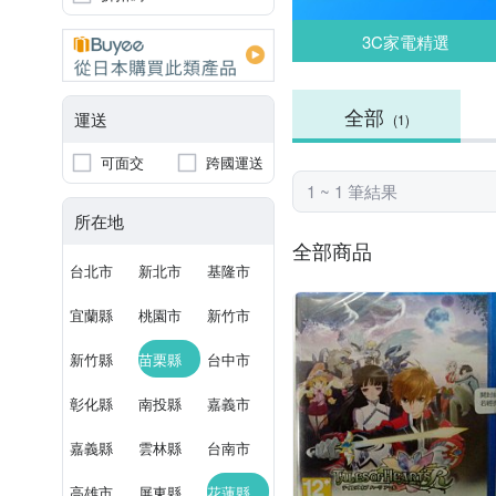
3C家電精選
全部
運送
(1)
可面交
跨國運送
1 ~ 1 筆結果
所在地
全部商品
台北市
新北市
基隆市
宜蘭縣
桃園市
新竹市
新竹縣
苗栗縣
台中市
彰化縣
南投縣
嘉義市
嘉義縣
雲林縣
台南市
高雄市
屏東縣
花蓮縣