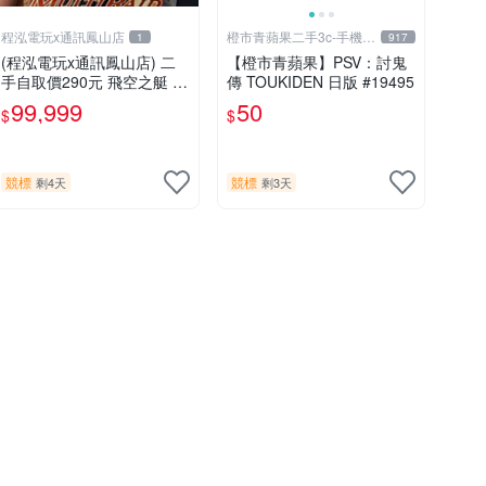
程泓電玩x通訊鳳山店
橙市青蘋果二手3c-手機/
1
917
相機
(程泓電玩x通訊鳳山店) 二
【橙市青蘋果】PSV：討鬼
手自取價290元 飛空之艇 Ai
傳 TOUKIDEN 日版 #19495
rship Q 中文版 FOR PS VIT
99,999
50
$
$
A
競標
競標
剩4天
剩3天