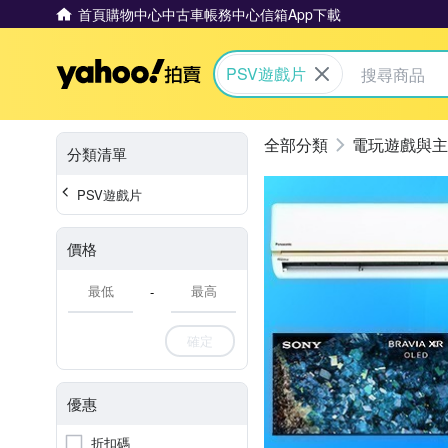
首頁
購物中心
中古車
帳務中心
信箱
App下載
Yahoo拍賣
PSV遊戲片
電玩遊戲與主
分類清單
PSV遊戲片
價格
-
確定
優惠
折扣碼