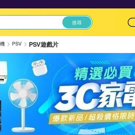
搜尋
PSV遊戲片
機
PSV