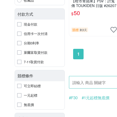
收藏品
【橙市青蘋果】PSV：討鬼
傳 TOUKIDEN 日版 #26207
50
$
付款方式
現金付款
競標
剩3天
信用卡一次付清
分期0利率
萊爾富取貨付款
1
7-11取貨付款
競標條件
可立即結標
一元起標
#F30
#1元起標無底價
無底價