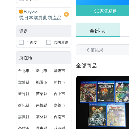
3C家電精選
全部
運送
(6)
可面交
跨國運送
1 ~ 6 筆結果
所在地
全部商品
台北市
新北市
基隆市
宜蘭縣
桃園市
新竹市
新竹縣
苗栗縣
台中市
彰化縣
南投縣
嘉義市
嘉義縣
雲林縣
台南市
高雄市
屏東縣
花蓮縣