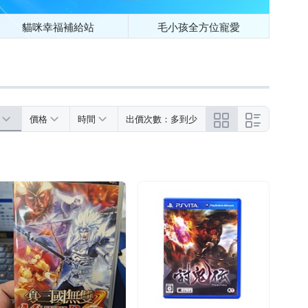
貓咪幸福補給站
毛小孩全方位寵愛
價格
時間
出價次數：多到少