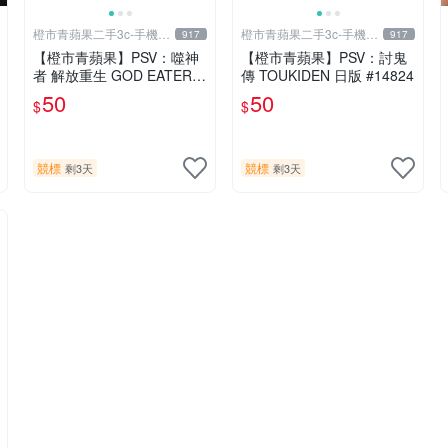
橙市青蘋果二手3c-手機/
橙市青蘋果二手3c-手機/
917
917
相機
相機
【橙市青蘋果】PSV：噬神
【橙市青蘋果】PSV：討鬼
者 解放重生 GOD EATER R
傳 TOUKIDEN 日版 #14824
ESURRECTION 日版 #194
50
50
$
$
91
競標
競標
剩3天
剩3天