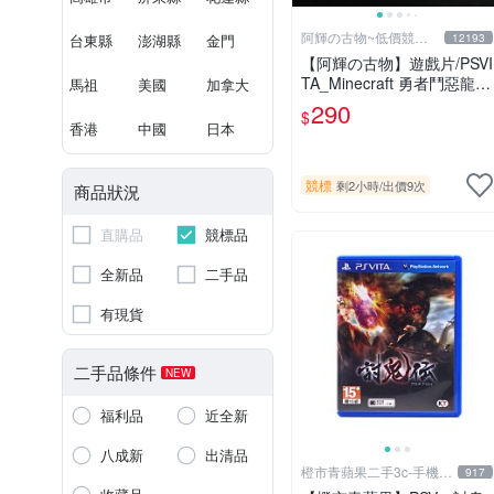
阿輝の古物~低價競標
台東縣
澎湖縣
金門
12193
五六日結標
【阿輝の古物】遊戲片/PSVI
TA_Minecraft 勇者鬥惡龍
馬祖
美國
加拿大
殺戮地帶 英雄傳說 槍彈辯
290
$
駁 一批合售_刮痕污漬_1元
香港
中國
日本
起標無底價_#F30
競標
剩2小時
/
出價9次
商品狀況
直購品
競標品
全新品
二手品
有現貨
二手品條件
NEW
福利品
近全新
八成新
出清品
橙市青蘋果二手3c-手機/
917
相機