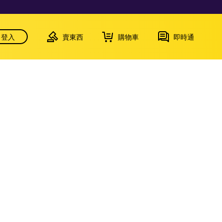
登入
賣東西
購物車
即時通