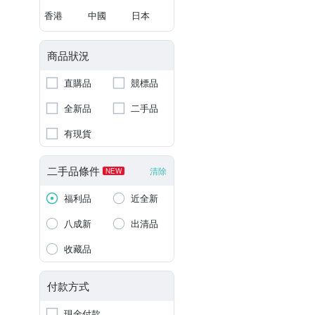
香港
中國
日本
商品狀況
直購品
競標品
全新品
二手品
有現貨
二手品條件
清除
NEW
福利品
近全新
八成新
出清品
收藏品
付款方式
現金付款