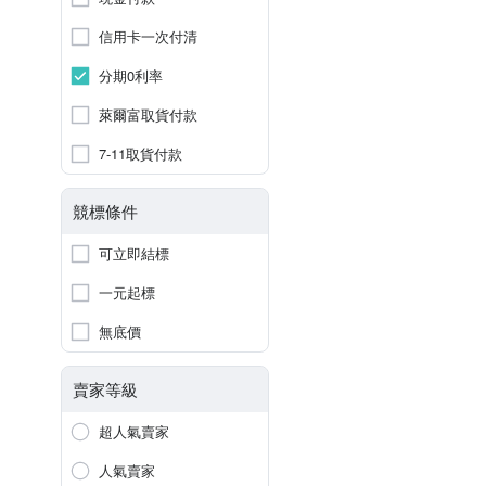
信用卡一次付清
分期0利率
萊爾富取貨付款
7-11取貨付款
競標條件
可立即結標
一元起標
無底價
賣家等級
超人氣賣家
人氣賣家