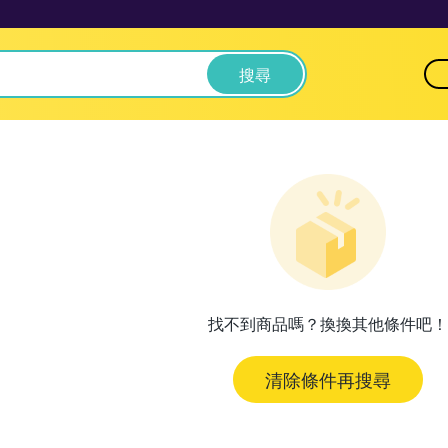
搜尋
找不到商品嗎？換換其他條件吧！
清除條件再搜尋