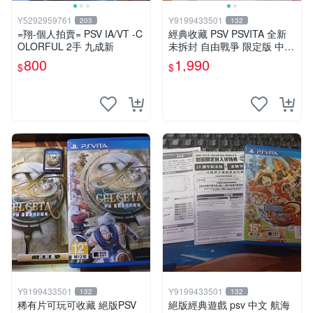
Y5292959761
Y9199433501
203
132
=翔-個人拍賣= PSV IA/VT -C
經典收藏 PSV PSVITA 全新
OLORFUL 2手 九成新
未拆封 自由戰爭 限定版 中文
版
800
1,990
$
$
Y9199433501
Y9199433501
132
132
稀有片可玩可收藏 絕版PSV
絕版經典遊戲 psv 中文 航海