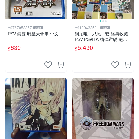
Y0767058357
Y9199433501
339
132
PSV 無雙 明星大會串 中文
網拍唯一只此一套 經典收藏
PSV PSVITA 槍彈辯駁 絕望
再現雙重包 中日文合版
630
5,490
$
$