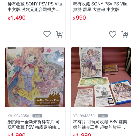
稀有收藏 SONY PSV PS Vita
稀有收藏 SONY PSV PS Vita
中文版 激次元組合戰機少女V
無雙 群星 大會串 中文版
S殭屍軍團 中文亞版
1,490
990
$
$
Y9199433501
Y9199433501
132
132
網拍唯一全新未拆稀有片 可
稀有片 可玩可收藏 PSV 蘿樂
玩可收藏 PSV 梅露露的鍊金
娜的鍊金工房 起始的故事 亞
工房 亞蘭德之鍊金術士3 限
蘭德之鍊金術士 限定版
4,990
1,990