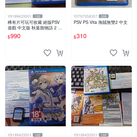
Y9199433501
Y0767058357
132
339
稀有片可玩可收藏 絕版PSV
PSV PS Vita 海賊無雙2 中文
遊戲 中文版 秋葉脫物語 2 AK
IBA'S TRIP 2中文版
990
310
$
$
Y9199433501
Y9199433501
132
132