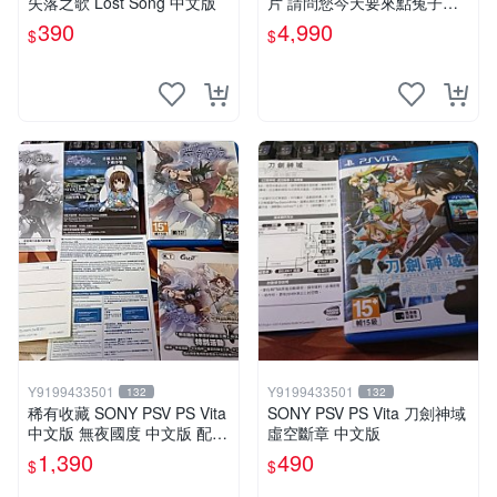
失落之歌 Lost Song 中文版
片 請問您今天要來點兔子嗎
初回限定版 日文
390
4,990
$
$
Y9199433501
Y9199433501
132
132
稀有收藏 SONY PSV PS Vita
SONY PSV PS Vita 刀劍神域
中文版 無夜國度 中文版 配件
虛空斷章 中文版
回函卡齊全
1,390
490
$
$