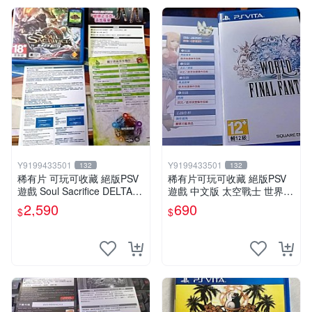
Y9199433501
Y9199433501
132
132
稀有片 可玩可收藏 絕版PSV
稀有片可玩可收藏 絕版PSV
遊戲 Soul Sacrifice DELTA
遊戲 中文版 太空戰士 世界
闇魂獻祭 靈魂祭品 中文版
中文版
2,590
690
$
$