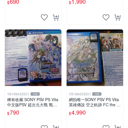
690
1,990
$
$
Y9199433501
Y9199433501
132
132
稀有收藏 SONY PSV PS Vita
網拍唯一SONY PSV PS Vita
中文版PSV 超次元大戰 戰機
英雄傳說 空之軌跡 FC the 3r
少女 VS Sega主機娘夢幻合
d evolution 中文版
790
4,990
$
$
體特別版