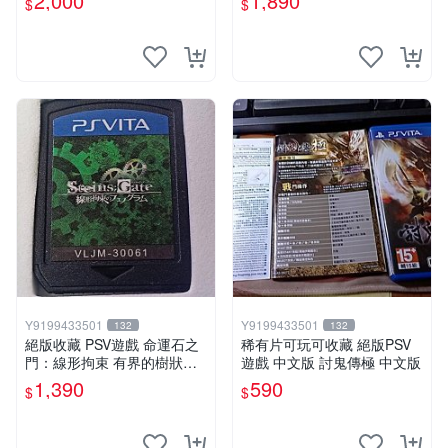
2,000
1,890
$
$
鬥
Y9199433501
Y9199433501
132
132
絕版收藏 PSV遊戲 命運石之
稀有片可玩可收藏 絕版PSV
門：線形拘束 有界的樹狀圖
遊戲 中文版 討鬼傳極 中文版
日版 VLJM-30061
1,390
590
$
$