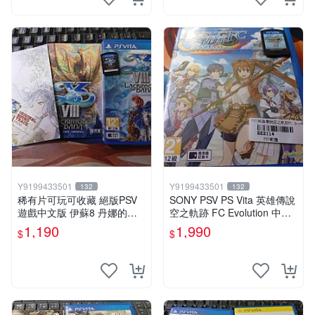
Y9199433501
Y9199433501
132
132
稀有片可玩可收藏 絕版PSV
SONY PSV PS Vita 英雄傳說
遊戲中文版 伊蘇8 丹娜的殞
空之軌跡 FC Evolution 中文
涕日 中文版 psv
版
1,190
1,990
$
$