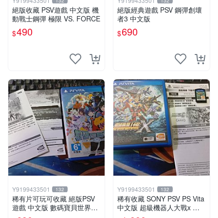
Y9199433501
Y9199433501
132
132
絕版收藏 PSV遊戲 中文版 機
絕版經典遊戲 PSV 鋼彈創壞
動戰士鋼彈 極限 VS. FORCE
者3 中文版
490
690
$
$
Y9199433501
Y9199433501
132
132
稀有片可玩可收藏 絕版PSV
稀有收藏 SONY PSV PS Vita
遊戲 中文版 數碼寶貝世界新
中文版 超級機器人大戰x 中
秩序
文版 配件回函卡齊全