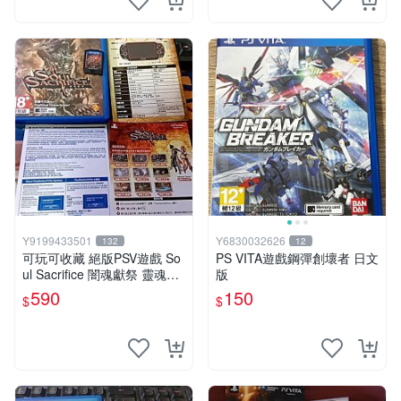
Y9199433501
Y6830032626
132
12
可玩可收藏 絕版PSV遊戲 So
PS VITA遊戲鋼彈創壞者 日文
ul Sacrifice 闇魂獻祭 靈魂祭
版
品 中文版 單卡560 完整590
590
150
$
$