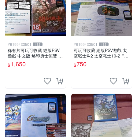
Y9199433501
Y9199433501
132
132
稀有片可玩可收藏 絕版PSV
可玩可收藏 絕版PSV遊戲 太
遊戲 中文版 烙印勇士無雙 周
空戰士X-2 太空戰士10-2 FF
邊特典齊全中文版
X FF10-2 中文版
1,650
750
$
$