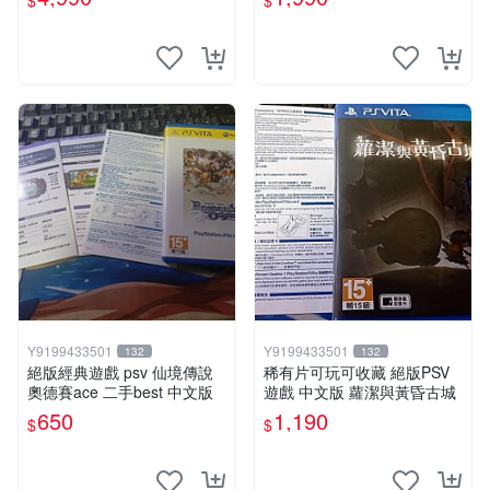
$
$
定版
Y9199433501
Y9199433501
132
132
絕版經典遊戲 psv 仙境傳說
稀有片可玩可收藏 絕版PSV
奧德賽ace 二手best 中文版
遊戲 中文版 蘿潔與黃昏古城
650
1,190
$
$