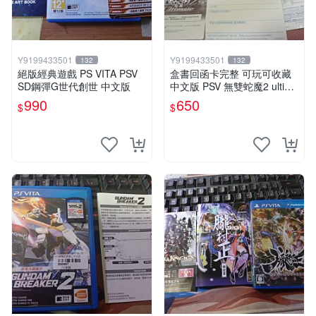
Y9199433501
Y9199433501
132
132
絕版經典遊戲 PS VITA PSV
盒書回函卡完整 可玩可收藏
SD鋼彈G世代創世 中文版
中文版 PSV 無雙蛇魔2 ultima
te
990
650
$
$