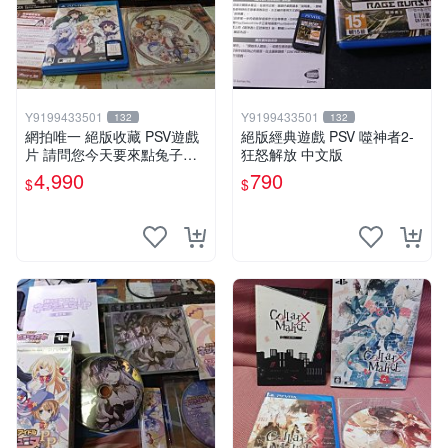
Y9199433501
Y9199433501
132
132
網拍唯一 絕版收藏 PSV遊戲
絕版經典遊戲 PSV 噬神者2-
片 請問您今天要來點兔子嗎
狂怒解放 中文版
初回限定版 日文
4,990
790
$
$