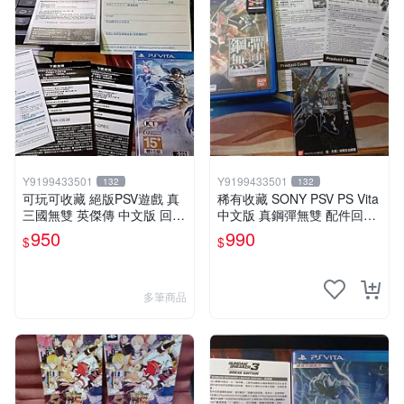
Y9199433501
Y9199433501
132
132
可玩可收藏 絕版PSV遊戲 真
稀有收藏 SONY PSV PS Vita
三國無雙 英傑傳 中文版 回函
中文版 真鋼彈無雙 配件回函
特典卡齊全
卡齊全
950
990
$
$
多筆商品