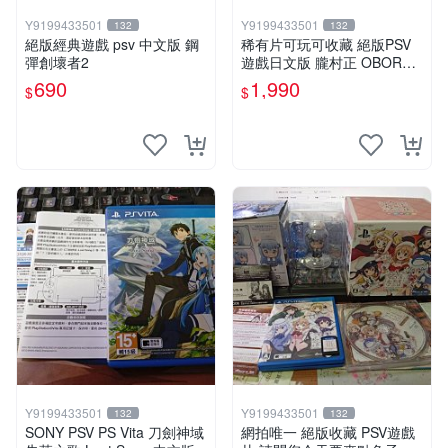
Y9199433501
Y9199433501
132
132
絕版經典遊戲 psv 中文版 鋼
稀有片可玩可收藏 絕版PSV
彈創壞者2
遊戲日文版 朧村正 OBORO
MURAMASA 純日版
690
1,990
$
$
Y9199433501
Y9199433501
132
132
SONY PSV PS Vita 刀劍神域
網拍唯一 絕版收藏 PSV遊戲