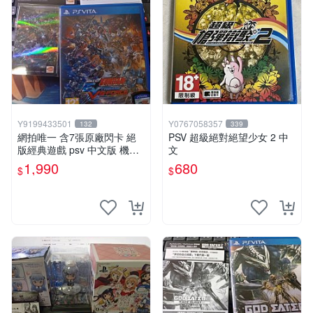
Y9199433501
Y0767058357
132
339
網拍唯一 含7張原廠閃卡 絕
PSV 超級絕對絕望少女 2 中
版經典遊戲 psv 中文版 機動
文
戰士 鋼彈 極限VS. FORCE
1,990
680
$
$