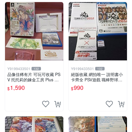
Y9199433501
Y9199433501
132
132
品像佳稀有片 可玩可收藏 PS
絕版收藏 網拍唯一 說明書小
V 托托莉的鍊金工房 Plus 亞
卡齊全 PSV遊戲 職棒野球魂2
蘭德的鍊金術士2 限定版 遊
012日文版
1,590
990
$
$
戲片未拆