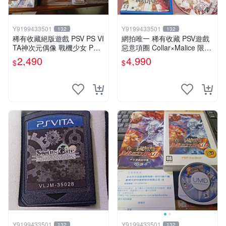
Y9199433501
Y9199433501
132
132
稀有收藏絕版遊戲 PSV PS VI
網拍唯一 稀有收藏 PSV遊戲
TA神次元偶像 戰機少女 PP
惡意項圈 Collar×Malice 限定
限定版 日版周邊
版 日版
2,490
4,990
$
$
Y9199433501
Y9199433501
132
132