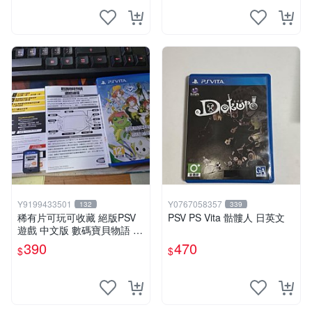
Y9199433501
Y0767058357
132
339
稀有片可玩可收藏 絕版PSV
PSV PS Vita 骷髏人 日英文
遊戲 中文版 數碼寶貝物語 網
路偵探 中文版
390
470
$
$