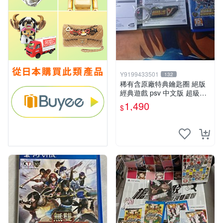
Y9199433501
132
稀有含原廠特典鑰匙圈 絕版
經典遊戲 psv 中文版 超級機
器人大戰V
1,490
$