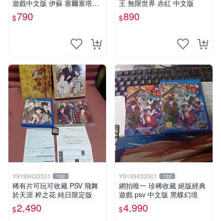
遊戲中文版 伊蘇 塞爾塞塔的
王 無限世界 赤紅 中文版
樹海
790
890
$
$
Y9199433501
Y9199433501
132
132
稀有片可玩可收藏 PSV 飛舞
網拍唯一 珍稀收藏 絕版經典
於天涯 粹之花 純日限定版
遊戲 psv 中文版 黑蝶幻境
2,490
4,990
$
$