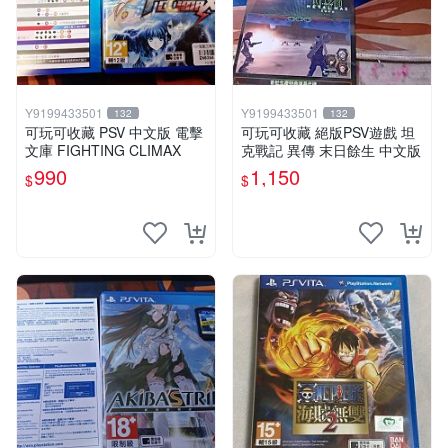
Y9199433501
Y9199433501
132
132
可玩可收藏 PSV 中文版 電擊
可玩可收藏 絕版PSV遊戲 坦
文庫 FIGHTING CLIMAX
克戰記 異傳 末日餘生 中文版
990
1,150
$
$