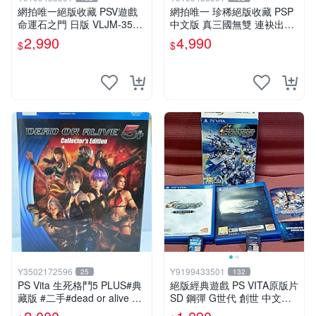
網拍唯一絕版收藏 PSV遊戲
網拍唯一 珍稀絕版收藏 PSP
命運石之門 日版 VLJM-3502
中文版 真三國無雙 連袂出擊
8
1 MULTIRAID1
2,990
4,990
$
$
Y3502172596
Y9199433501
25
132
PS Vita 生死格鬥5 PLUS#典
絕版經典遊戲 PS VITA原版片
藏版 #二手#dead or alive 5+
SD 鋼彈 G世代 創世 中文版
#音樂CD未拆#電玩遊戲#格
本篇遊戲片+追加資料片