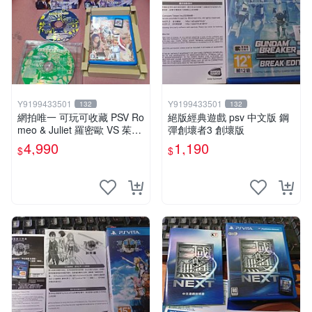
Y9199433501
Y9199433501
132
132
網拍唯一 可玩可收藏 PSV Ro
絕版經典遊戲 psv 中文版 鋼
meo & Juliet 羅密歐 VS 茱麗
彈創壞者3 創壞版
葉 全卷包 豪華版日版
4,990
1,190
$
$