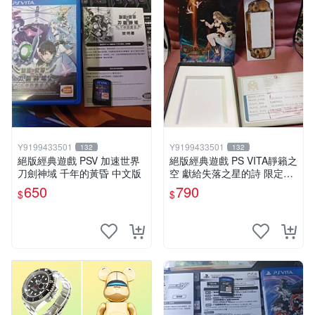
Y9199433501
Y9199433501
132
132
絕版經典遊戲 PSV 加速世界
絕版經典遊戲 PS VITA靜籟之
刀劍神域 千年的黃昏 中文版
空 獻給失落之星的詩 限定版
「AGENT PACK」 日版 無遊
650
790
$
$
戲片