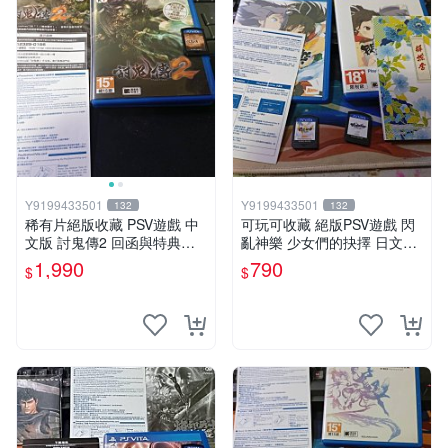
Y9199433501
Y9199433501
132
132
稀有片絕版收藏 PSV遊戲 中
可玩可收藏 絕版PSV遊戲 閃
文版 討鬼傳2 回函與特典卡
亂神樂 少女們的抉擇 日文版
齊全
790 中文版890
1,990
790
$
$