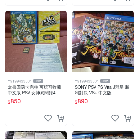
Y9199433501
Y9199433501
132
132
盒書回函卡完整 可玩可收藏
SONY PSV PS Vita J群星 勝
中文版 PSV 女神異聞錄4 黃
利對決 VS+ 中文版
金版
850
890
$
$