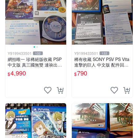
Y9199433501
Y9199433501
132
132
網拍唯一 珍稀絕版收藏 PSP
稀有收藏 SONY PSV PS Vita
中文版 真三國無雙 連袂出擊
進擊的巨人 中文版 配件回函
1 MULTIRAID1
卡齊全
4,990
790
$
$