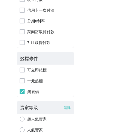
信用卡一次付清
分期0利率
萊爾富取貨付款
7-11取貨付款
競標條件
可立即結標
一元起標
無底價
賣家等級
清除
超人氣賣家
人氣賣家