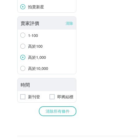
拍賣新星
賣家評價
清除
1-100
高於100
高於1,000
高於10,000
時間
新刊登
即將結標
清除所有條件