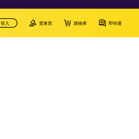
登入
賣東西
購物車
即時通