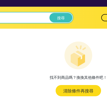
搜尋
找不到商品嗎？換換其他條件吧！
清除條件再搜尋