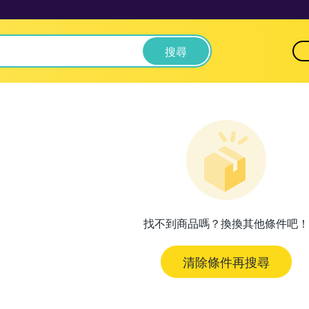
搜尋
找不到商品嗎？換換其他條件吧！
清除條件再搜尋