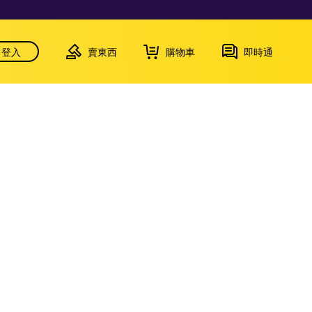
登入
賣東西
購物車
即時通