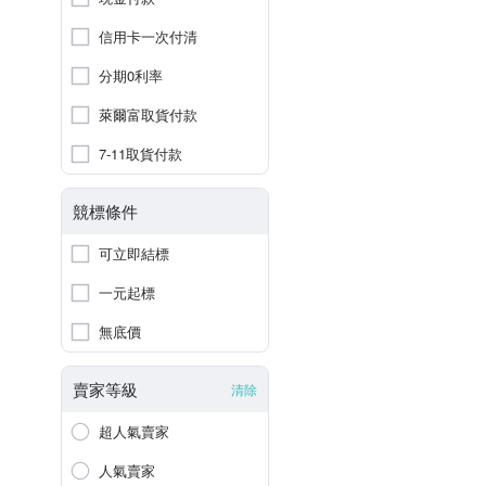
信用卡一次付清
分期0利率
萊爾富取貨付款
7-11取貨付款
競標條件
可立即結標
一元起標
無底價
賣家等級
清除
超人氣賣家
人氣賣家