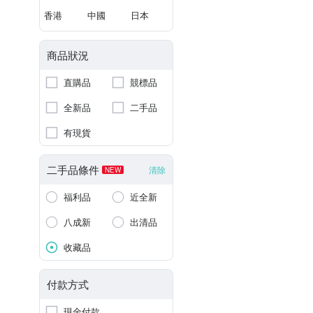
香港
中國
日本
商品狀況
直購品
競標品
全新品
二手品
有現貨
二手品條件
清除
NEW
福利品
近全新
八成新
出清品
收藏品
付款方式
現金付款