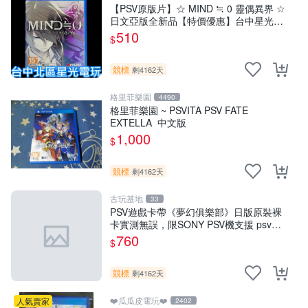
【PSV原版片】☆ MIND ≒ 0 靈偶異界 ☆
日文亞版全新品【特價優惠】台中星光電
玩
510
$
競標
剩4162天
格里菲樂園
4490
格里菲樂園 ~ PSVITA PSV FATE
EXTELLA 中文版
1,000
$
競標
剩4162天
古玩基地
33
PSV遊戲卡帶《夢幻俱樂部》日版原裝裸
卡實測無誤，限SONY PSV機支援 psv
psv游戲 psv夢幻俱樂部
760
$
競標
剩4162天
❤️瓜瓜皮電玩❤️
人氣賣家
2402