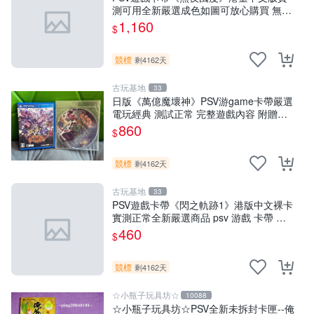
測可用全新嚴選成色如圖可放心購買 無夜
國度 PSV 港臺中文 游戲卡帶
1,160
$
競標
剩4162天
古玩基地
33
日版《萬億魔壞神》PSV游game卡帶嚴選
電玩經典 測試正常 完整遊戲內容 附贈未
拆封音樂CD 萬億魔壞神 PSV 游game 卡
860
$
帶 音樂CD 使用
競標
剩4162天
古玩基地
33
PSV遊戲卡帶《閃之軌跡1》港版中文裸卡
實測正常全新嚴選商品 psv 游戲 卡帶 閃
之軌跡
460
$
競標
剩4162天
☆小瓶子玩具坊☆
10088
☆小瓶子玩具坊☆PSV全新未拆封卡匣--俺