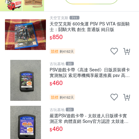
天空艾克斯
711
天空艾克斯 600免運 PSV PS VITA 假面騎
士：鬪騎大戰 創生 普通版 純日版
850
$
競標
剩4162天
古玩基地
33
PSV遊戲卡帶《高達 Seed》日版原裝裸卡
實測無誤 索尼專機獨享嚴選推薦 psv 高達
無誤卡帶
460
$
競標
剩4162天
古玩基地
33
嚴選PSV遊戲卡帶 - 太鼓達人日版裸卡實
測正常 肉體直銷 Sony官方認證 太鼓達人
PSV 日版裸卡 測試無誤 PSV機專屬遊戲
460
$
即時下載享優惠