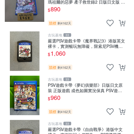
瑪祖爾的惡夢 產子救世錄2 日版日文版 純
日版 二手良品
890
$
競標
剩4162天
古玩基地
33
嚴選PSV遊戲卡帶《魔界戰記3》港版英文
裸卡，實測暢玩無障礙，限索尼PSV機器
運行 psv 港版 魔界戰記3
1,060
$
競標
剩4162天
古玩基地
33
PSV遊戲卡帶《夢幻俱樂部》日版日文原
裝 正版遊戲 成色如圖實況保真 PSV遊戲
日版 PS 測試無誤 美品保證
960
$
競標
剩4162天
古玩基地
33
嚴選PSV遊戲卡帶《自由戰爭》港版中文