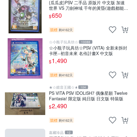
{瓜瓜皮}PSV 二手品 原版片 中文版 加速
世界 VS 刀劍神域 千年的黃昏(遊戲都能回
收)
650
$
競標
剩4162天
☆小瓶子玩具坊☆
10088
☆小瓶子玩具坊☆PSV (VITA) 全新未拆封
卡匣--初音未來 名伶計畫X 中文版
1,490
$
競標
剩4162天
★☆鏡音王國☆★
104
PS VITA PSV IDOLiSH7 偶像星願 Twelve
Fantasia! 限定版 純日版 日文版 特裝版
2,490
$
競標
剩4162天
嘉藏珍品
12