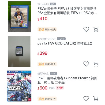
古玩基地
33
PSV遊戲卡帶 FIFA 13 港版英文實測正常
PS5盒壓痕有圖可驗收 FIFA 13 PSV 港版
游玩無問題 PSV FIFA 13 港版英文
410
$
競標
剩4162天
Y2049104204
1041
ps vita PSV GOD EATER2 噬神戰士2
399
$
競標
剩4162天
貓咪公主
869
PSV 鋼彈破壞者 Gundam Breaker 初回
版 純日版 二手品
600
$900
67折
$
競標
剩4162天