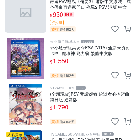
嚴選PSV遊戲《俺屍2》港版中文原裝，成
色優良直送家門口 俺屍2 PSV 港版 中文
950
94折
$
折扣碼
競標
剩4162天
☆小瓶子玩具坊☆
10088
☆小瓶子玩具坊☆PSV (VITA) 全新未拆封
卡匣--魔壞神 兆力翁 繁體中文版
1,550
$
競標
剩4162天
Y1748903029
535
(全新現貨)PSV 受讚頌者 給逝者的搖籃曲
純日版 通常版
1,790
$
競標
剩4162天
TVGAME360 恐龍電玩-台中店
人氣賣家
8651