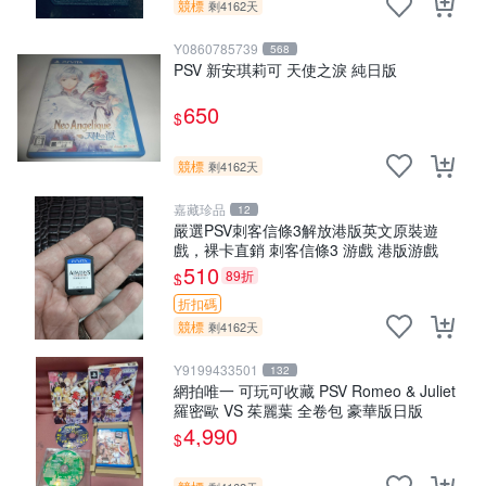
競標
剩4162天
Y0860785739
568
PSV 新安琪莉可 天使之淚 純日版
650
$
競標
剩4162天
嘉藏珍品
12
嚴選PSV刺客信條3解放港版英文原裝遊
戲，裸卡直銷 刺客信條3 游戲 港版游戲
510
89折
$
折扣碼
競標
剩4162天
Y9199433501
132
網拍唯一 可玩可收藏 PSV Romeo & Juliet
羅密歐 VS 茱麗葉 全卷包 豪華版日版
4,990
$