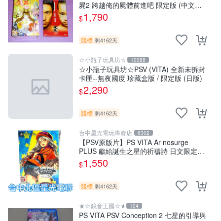
屍2 跨越俺的屍體前進吧 限定版 (中文
版)+特典--漫畫特輯
1,790
$
競標
剩4162天
☆小瓶子玩具坊☆
10088
☆小瓶子玩具坊☆PSV (VITA) 全新未拆封
卡匣--無夜國度 珍藏盒版 / 限定版 (日版)
2,290
$
競標
剩4162天
台中星光電玩專賣店
6302
【PSV原版片】PS VITA Ar nosurge
PLUS 獻給誕生之星的祈禱詩 日文限定版
全新品【台中星光】
1,550
$
競標
剩4162天
★☆鏡音王國☆★
104
PS VITA PSV Conception 2 七星的引導與