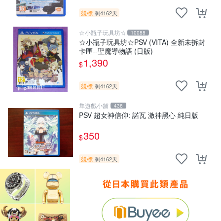
競標
剩4162天
☆小瓶子玩具坊☆
10088
☆小瓶子玩具坊☆PSV (VITA) 全新未拆封
卡匣--聖魔導物語 (日版)
1,390
$
競標
剩4162天
隼遊戲小舖
438
PSV 超女神信仰: 諾瓦 激神黑心 純日版
350
$
競標
剩4162天