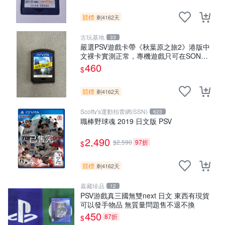
競標
剩4162天
古玩基地
33
嚴選PSV遊戲卡帶《秋葉原之旅2》港版中
文裸卡實測正常，專機遊戲只可在SONY
PSV上運行 卡帶 psv 港版
460
$
競標
剩4162天
Scotty's運動拍賣網(SSN)
623
職棒野球魂 2019 日文版 PSV
已售完
2,490
$2,590
97折
$
競標
剩4162天
嘉藏珍品
12
PSV游戲真三國無雙next 日文 東西有現貨
可以發手物品 無質量問題售不退不換
450
87折
$