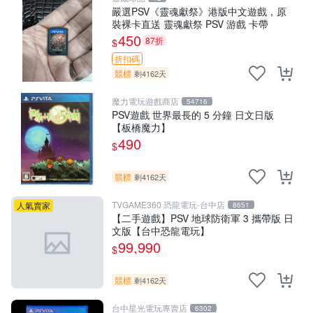
嚴選PSV《靈魂獻祭》港版中文遊戲，原
裝裸卡直送 靈魂獻祭 PSV 游戲 卡帶
450
87折
$
折扣碼
競標
剩4162天
魔力電玩遊戲商店
54716
PSV遊戲 世界最長的 5 分鐘 日文日版
【板橋魔力】
490
$
競標
剩4162天
TVGAME360 恐龍電玩-台中店
人氣賣家
8651
【二手遊戲】PSV 地球防衛軍 3 攜帶版 日
文版【台中恐龍電玩】
99,990
$
競標
剩4162天
台中星光電玩專賣店
6302