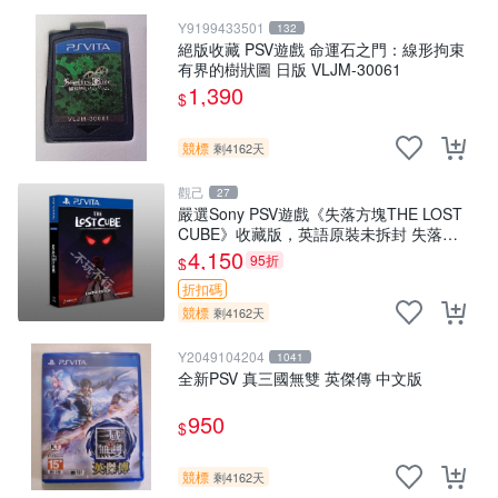
Y9199433501
132
絕版收藏 PSV遊戲 命運石之門：線形拘束
有界的樹狀圖 日版 VLJM-30061
1,390
$
競標
剩4162天
觀己
27
嚴選Sony PSV遊戲《失落方塊THE LOST
CUBE》收藏版，英語原裝未拆封 失落方
塊 THE LOST CUBE PSV 精華版 新作 權
4,150
95折
$
杖
折扣碼
競標
剩4162天
Y2049104204
1041
全新PSV 真三國無雙 英傑傳 中文版
950
$
競標
剩4162天