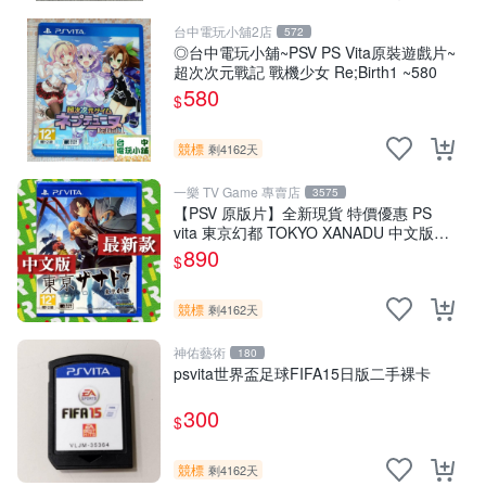
台中電玩小舖2店
572
◎台中電玩小舖~PSV PS Vita原裝遊戲片~
超次次元戰記 戰機少女 Re;Birth1 ~580
580
$
競標
剩4162天
一樂 TV Game 專賣店
3575
【PSV 原版片】全新現貨 特價優惠 PS
vita 東京幻都 TOKYO XANADU 中文版
【台中一樂電玩】
890
$
競標
剩4162天
神佑藝術
180
psvita世界盃足球FIFA15日版二手裸卡
300
$
競標
剩4162天