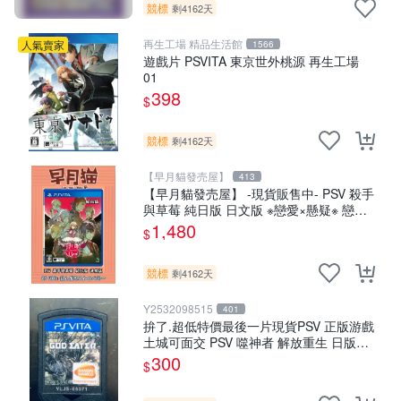
競標
剩4162天
再生工場 精品生活館
人氣賣家
1566
遊戲片 PSVITA 東京世外桃源 再生工場
01
398
$
競標
剩4162天
【早月貓發売屋】
413
【早月貓發売屋】 -現貨販售中- PSV 殺手
與草莓 純日版 日文版 ※戀愛×懸疑※ 戀愛
ADV遊戲
1,480
$
競標
剩4162天
Y2532098515
401
拚了.超低特價最後一片現貨PSV 正版游戲
土城可面交 PSV 噬神者 解放重生 日版
【9成新】✪裸片 二手九成新~
300
$