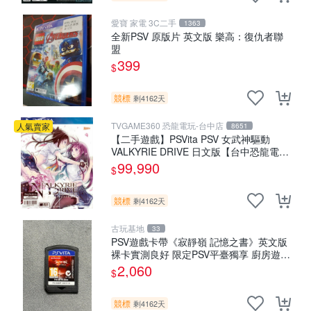
愛寶 家電 3C二手
1363
全新PSV 原版片 英文版 樂高：復仇者聯
盟
399
$
競標
剩4162天
TVGAME360 恐龍電玩-台中店
人氣賣家
8651
【二手遊戲】PSVita PSV 女武神驅動
VALKYRIE DRIVE 日文版【台中恐龍電
玩】
99,990
$
競標
剩4162天
古玩基地
33
PSV遊戲卡帶《寂靜嶺 記憶之書》英文版
裸卡實測良好 限定PSV平臺獨享 廚房遊戲
獲得熱銷推薦 寂靜嶺 電玩遊戲 PSV卡帶
2,060
$
競標
剩4162天