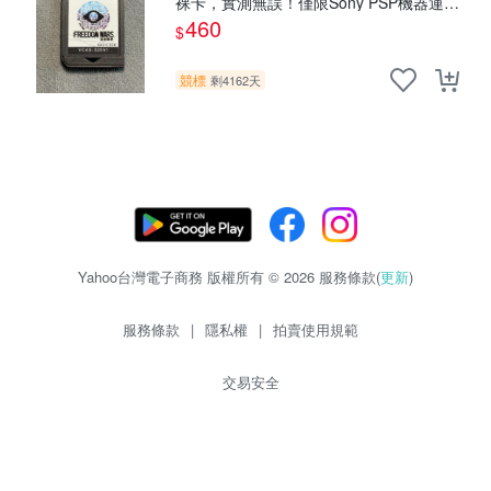
裸卡，實測無誤！僅限Sony PSP機器運
行，其他無法使用。單次購兩張以上享優
460
$
惠。 自由戰爭 PSP 港版 卡帶
競標
剩4162天
Yahoo台灣電子商務 版權所有 © 2026 服務條款(
更新
)
服務條款
|
隱私權
|
拍賣使用規範
交易安全