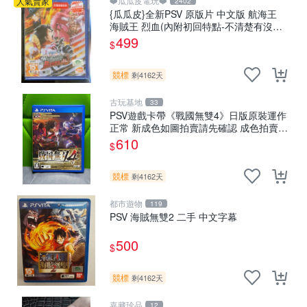
❤️瓜瓜皮電玩❤️
人氣賣家
2402
{瓜瓜皮}全新PSV 原版片 中文版 航海王
海賊王 烈血(內附初回特點-不清楚有沒有
過期)(遊戲都有回收)
499
$
競標
剩4162天
古玩基地
33
PSV遊戲卡帶《戰國無雙4》日版原裝運作
正常 新成色如圖拍賣請先確認 成色拍賣一
經成交概不退換 PSV遊戲 卡帶 戰國無雙
610
$
psv游戲卡帶，戰國無雙4
競標
剩4162天
都市遊物
119
PSV 海賊無雙2 二手 中文字幕
500
$
競標
剩4162天
嘉藏珍品
12