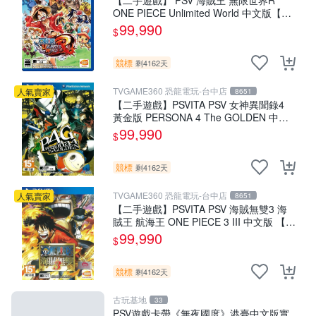
【二手遊戲】 PSV 海賊王 無限世界R
ONE PIECE Unlimited World 中文版【台
中恐龍電玩】
99,990
$
競標
剩4162天
TVGAME360 恐龍電玩-台中店
人氣賣家
8651
【二手遊戲】PSVITA PSV 女神異聞錄4
黃金版 PERSONA 4 The GOLDEN 中文
版【台中恐龍電玩】
99,990
$
競標
剩4162天
TVGAME360 恐龍電玩-台中店
人氣賣家
8651
【二手遊戲】PSVITA PSV 海賊無雙3 海
賊王 航海王 ONE PIECE 3 III 中文版 【台
中恐龍電玩】
99,990
$
競標
剩4162天
古玩基地
33
PSV遊戲卡帶《無夜國度》港臺中文版實