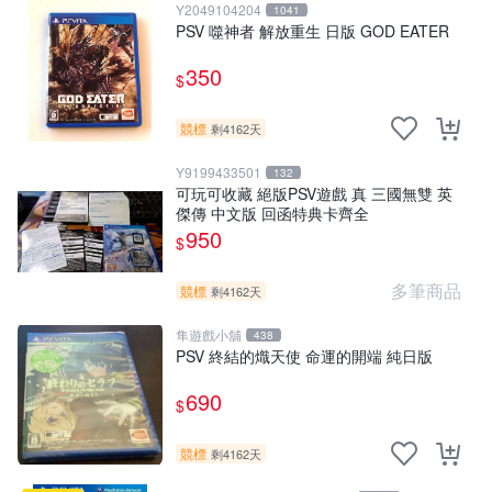
Y2049104204
1041
PSV 噬神者 解放重生 日版 GOD EATER
350
$
競標
剩4162天
Y9199433501
132
可玩可收藏 絕版PSV遊戲 真 三國無雙 英
傑傳 中文版 回函特典卡齊全
950
$
多筆商品
競標
剩4162天
隼遊戲小舖
438
PSV 終結的熾天使 命運的開端 純日版
690
$
競標
剩4162天