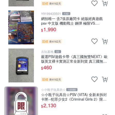
競標
剩4162天
Y9199433501
132
網拍唯一 含7張原廠閃卡 絕版經典遊戲
psv 中文版 機動戰士 鋼彈 極限VS.
FORCE
1,990
$
競標
剩4162天
古玩基地
33
嚴選PSV遊戲卡帶《真三國無雙NEXT》歐
版英文裸卡實測正常全新到貨 真三國無雙
PSV 游戲卡帶 任玩無雙
460
$
競標
剩4162天
☆小瓶子玩具坊☆
10088
☆小瓶子玩具坊☆PSV (VITA) 全新未拆封
卡匣--犯罪少女2《Criminal Girls 2》限定
版 (日版)
2,130
$