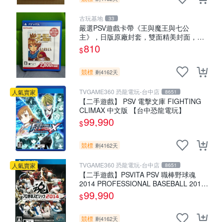
古玩基地
33
嚴選PSV遊戲卡帶《王與魔王與七公
主》，日版原廠封套，雙面精美封面，實
測暢玩無障礙。久藏家中，輕微使用痕
810
$
跡，實物圖可查，歡迎細心評估。古董級
遊戲限量收
競標
剩4162天
TVGAME360 恐龍電玩-台中店
人氣賣家
8651
【二手遊戲】 PSV 電擊文庫 FIGHTING
CLIMAX 中文版 【台中恐龍電玩】
99,990
$
競標
剩4162天
TVGAME360 恐龍電玩-台中店
人氣賣家
8651
【二手遊戲】PSVITA PSV 職棒野球魂
2014 PROFESSIONAL BASEBALL 2014
日文版
99,990
$
競標
剩4162天