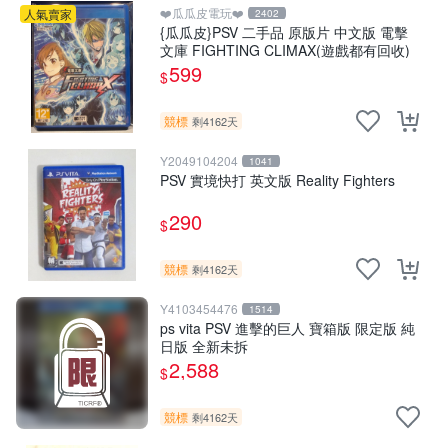
❤️瓜瓜皮電玩❤️
人氣賣家
2402
{瓜瓜皮}PSV 二手品 原版片 中文版 電擊
文庫 FIGHTING CLIMAX(遊戲都有回收)
599
$
競標
剩4162天
Y2049104204
1041
PSV 實境快打 英文版 Reality Fighters
290
$
競標
剩4162天
Y4103454476
1514
ps vita PSV 進擊的巨人 寶箱版 限定版 純
日版 全新未拆
2,588
$
競標
剩4162天