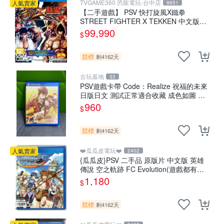
TVGAME360 恐龍電玩-台中店
人氣賣家
8651
【二手遊戲】 PSV 快打旋風X鐵拳
STREET FIGHTER X TEKKEN 中文版
【台中恐龍電玩】
99,990
$
競標
剩4162天
古玩基地
33
PSV遊戲卡帶 Code：Realize 祝福的未來
日版日文 測試正常適合收藏 成色如圖 過
去久遠使用痕跡 游戲機玩古早遊戲 必備懷
960
$
舊遊戲 卡帶 渣
競標
剩4162天
❤️瓜瓜皮電玩❤️
人氣賣家
2402
{瓜瓜皮}PSV 二手品 原版片 中文版 英雄
傳說 空之軌跡 FC Evolution(遊戲都有回
收)
1,180
$
競標
剩4162天