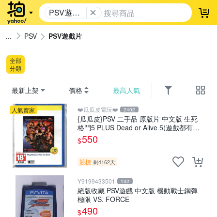
PSV遊戲
登
片
PSV
PSV遊戲片
全部
分類
最新上架
價格
最高人氣
❤️瓜瓜皮電玩❤️
人氣賣家
2402
{瓜瓜皮}PSV 二手品 原版片 中文版 生死
格鬥5 PLUS Dead or Alive 5(遊戲都有回
收)
550
$
競標
剩4162天
Y9199433501
132
絕版收藏 PSV遊戲 中文版 機動戰士鋼彈
極限 VS. FORCE
490
$