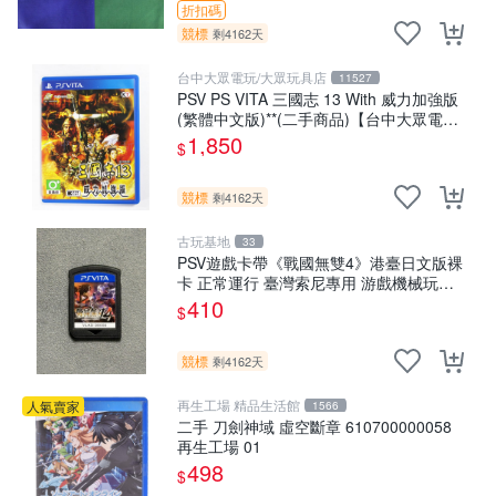
折扣碼
競標
剩4162天
台中大眾電玩/大眾玩具店
11527
PSV PS VITA 三國志 13 With 威力加強版
(繁體中文版)**(二手商品)【台中大眾電
玩】
1,850
$
競標
剩4162天
古玩基地
33
PSV遊戲卡帶《戰國無雙4》港臺日文版裸
卡 正常運行 臺灣索尼專用 游戲機械玩不
了 戰國無雙 4 PSV 港版 卡帶 無雙4 PSV
410
$
卡帶 港臺
競標
剩4162天
再生工場 精品生活館
人氣賣家
1566
二手 刀劍神域 虛空斷章 610700000058
再生工場 01
498
$