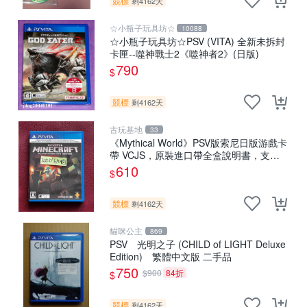
競標
剩4162天
☆小瓶子玩具坊☆
10088
☆小瓶子玩具坊☆PSV (VITA) 全新未拆封
卡匣--噬神戰士2《噬神者2》(日版)
790
$
競標
剩4162天
古玩基地
33
《Mythical World》PSV版索尼日版游戲卡
帶 VCJS，原裝進口帶全盒說明書，支持
主機運行。Mythical World PSV 游戲 卡
610
$
競標
剩4162天
貓咪公主
869
PSV 光明之子 (CHILD of LIGHT Deluxe
Edition) 繁體中文版 二手品
750
$900
84折
$
競標
剩4162天