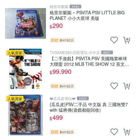
格里菲樂園
4490
格里菲樂園 ~ PSVITA PSV LITTLE BIG
PLANET 小小大星球 美版
290
$
競標
剩4162天
TVGAME360 恐龍電玩-台中店
人氣賣家
8651
【二手遊戲】PSVITA PSV 美國職業棒球
大聯盟 2012 MLB THE SHOW 12 英文版
【台中恐龍電玩】
99,990
$
競標
剩4162天
❤️瓜瓜皮電玩❤️
人氣賣家
2402
{瓜瓜皮}PSV二手品 中文版 真 三國無雙7
with 猛將傳(遊戲都能回收)
499
$
競標
剩4162天