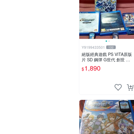
Y9199433501
132
絕版經典遊戲 PS VITA原版
片 SD 鋼彈 G世代 創世 中
文版 本篇遊戲片+追加資料
1,890
$
片