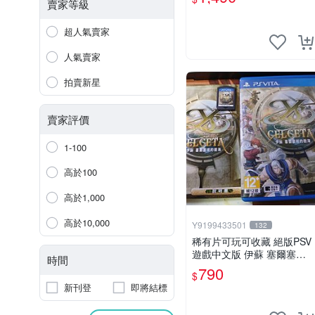
賣家等級
超人氣賣家
人氣賣家
拍賣新星
賣家評價
1-100
高於100
高於1,000
高於10,000
Y9199433501
132
稀有片可玩可收藏 絕版PSV
遊戲中文版 伊蘇 塞爾塞塔
時間
的樹海
790
$
新刊登
即將結標