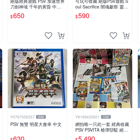
絕版經典遊戲 PSV 加速世界
可玩可收藏 絕版PSV遊戲 S
刀劍神域 千年的黃昏 中文
oul Sacrifice 闇魂獻祭 靈魂
版
祭品 中文版 單卡560 完整5
650
590
$
$
90
Y0767058357
Y9199433501
339
132
PSV 無雙 明星大會串 中文
網拍唯一只此一套 經典收藏
PSV PSVITA 槍彈辯駁 絕望
再現雙重包 中日文合版
630
5,490
$
$