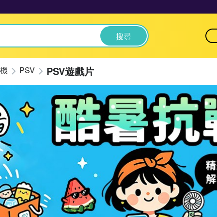
搜尋
PSV遊戲片
機
PSV