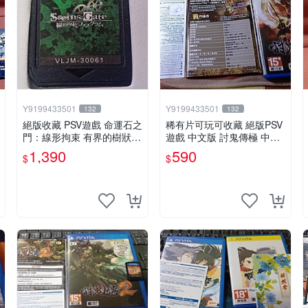
Y9199433501
Y9199433501
132
132
絕版收藏 PSV遊戲 命運石之
稀有片可玩可收藏 絕版PSV
門：線形拘束 有界的樹狀圖
遊戲 中文版 討鬼傳極 中文
日版 VLJM-30061
版
1,390
590
$
$