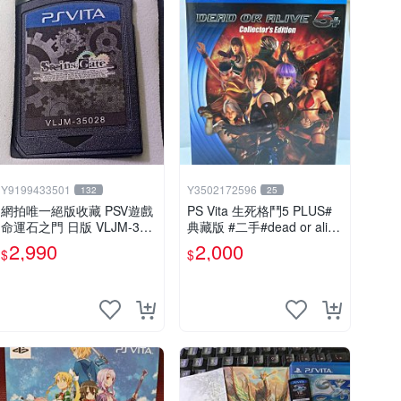
Y9199433501
Y3502172596
132
25
網拍唯一絕版收藏 PSV遊戲
PS Vita 生死格鬥5 PLUS#
命運石之門 日版 VLJM-350
典藏版 #二手#dead or alive
28
5+#音樂CD未拆#電玩遊戲#
2,990
2,000
$
$
格鬥