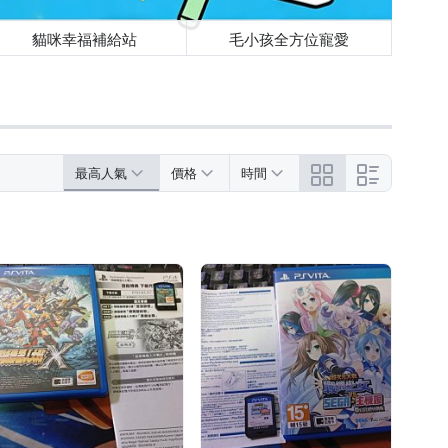
貓咪幸福補給站
毛小孩全方位寵愛
最高人氣
價格
時間