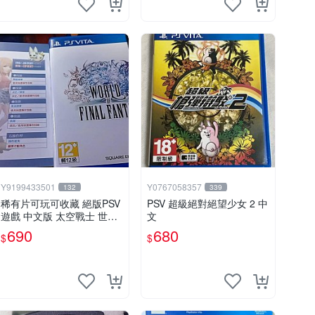
Y9199433501
Y0767058357
132
339
稀有片可玩可收藏 絕版PSV
PSV 超級絕對絕望少女 2 中
遊戲 中文版 太空戰士 世界
文
中文版
690
680
$
$