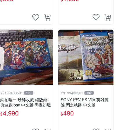
Y9199433501
Y9199433501
132
132
網拍唯一 珍稀收藏 絕版經
SONY PSV PS Vita 英雄傳
典遊戲 psv 中文版 黑蝶幻境
說 閃之軌跡 中文版
4,990
490
$
$