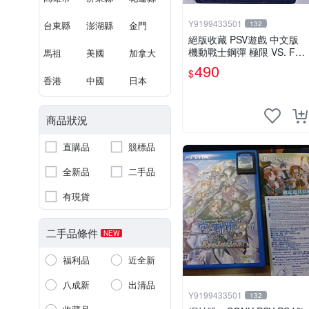
Y9199433501
台東縣
澎湖縣
金門
132
絕版收藏 PSV遊戲 中文版
機動戰士鋼彈 極限 VS. FO
馬祖
美國
加拿大
RCE
490
$
香港
中國
日本
商品狀況
直購品
競標品
全新品
二手品
有現貨
二手品條件
NEW
福利品
近全新
八成新
出清品
Y9199433501
132