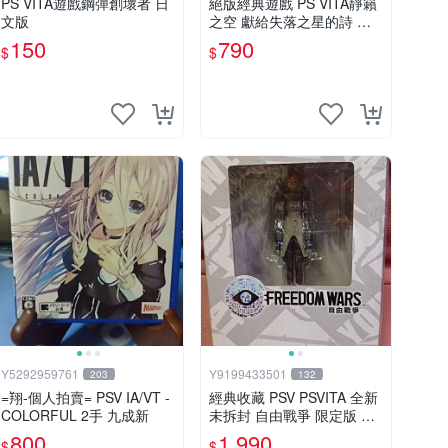
PS VITA遊戲鋼彈創壞者 日
絕版經典遊戲 PS VITA靜籟
文版
之空 獻給失落之星的詩 限
定版「AGENT PACK」 日
150
790
$
$
版 無遊戲片
Y5292959761
Y9199433501
203
132
=翔-個人拍賣= PSV IA/VT -
經典收藏 PSV PSVITA 全新
COLORFUL 2手 九成新
未拆封 自由戰爭 限定版 中
文版
800
1,990
$
$