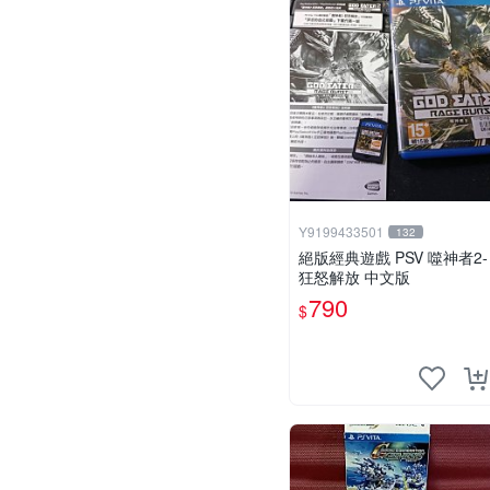
Y9199433501
132
絕版經典遊戲 PSV 噬神者2-
狂怒解放 中文版
790
$