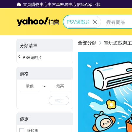
首頁
購物中心
中古車
帳務中心
信箱
App下載
Yahoo拍賣
PSV遊戲片
電玩遊戲與主
分類清單
PSV遊戲片
價格
-
確定
優惠
折扣碼