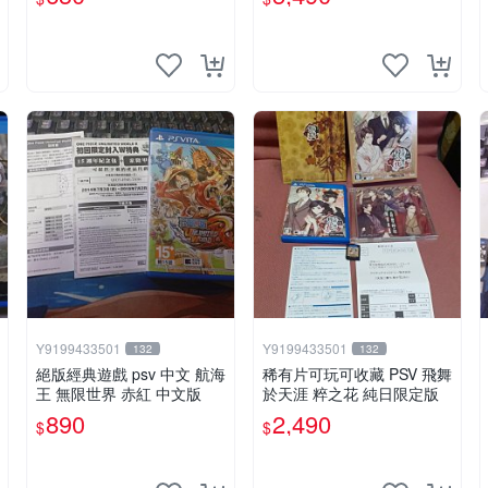
Y9199433501
Y9199433501
132
132
絕版經典遊戲 psv 中文 航海
稀有片可玩可收藏 PSV 飛舞
王 無限世界 赤紅 中文版
於天涯 粹之花 純日限定版
890
2,490
$
$