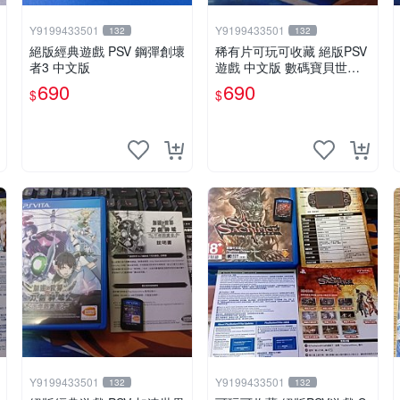
Y9199433501
Y9199433501
132
132
絕版經典遊戲 PSV 鋼彈創壞
稀有片可玩可收藏 絕版PSV
者3 中文版
遊戲 中文版 數碼寶貝世界
新秩序
690
690
$
$
Y9199433501
Y9199433501
132
132