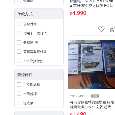
收藏品
網拍唯一SONY PSV PS Vit
a 英雄傳說 空之軌跡 FC th
e 3rd evolution 中文版
4,990
$
付款方式
現金付款
信用卡一次付清
分期0利率
萊爾富取貨付款
7-11取貨付款
競標條件
可立即結標
一元起標
Y9199433501
132
稀有含原廠特典鑰匙圈 絕版
無底價
經典遊戲 psv 中文版 超級機
器人大戰V
1,490
$