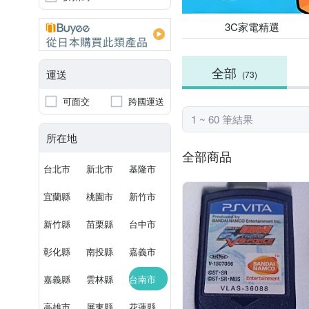
3C家電精選
全部
運送
(73)
可面交
跨國運送
1 ~ 60 筆結果
所在地
全部商品
台北市
新北市
基隆市
宜蘭縣
桃園市
新竹市
新竹縣
苗栗縣
台中市
彰化縣
南投縣
嘉義市
嘉義縣
雲林縣
台南市
高雄市
屏東縣
花蓮縣