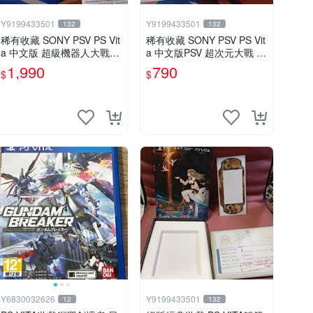
Y9199433501
Y9199433501
132
132
稀有收藏 SONY PSV PS Vit
稀有收藏 SONY PSV PS Vit
a 中文版 超級機器人大戰x
a 中文版PSV 超次元大戰 戰
中文版 配件回函卡齊全
機少女 VS Sega主機娘夢幻
1,990
790
$
$
合體特別版
Y6830032626
Y9199433501
12
132