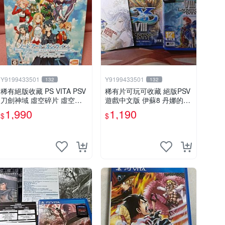
Y9199433501
Y9199433501
132
132
稀有絕版收藏 PS VITA PSV
稀有片可玩可收藏 絕版PSV
刀劍神域 虛空碎片 虛空斷
遊戲中文版 伊蘇8 丹娜的殞
章 限定版 日版
涕日 中文版 psv
1,990
1,190
$
$