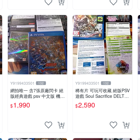
Y9199433501
Y9199433501
132
132
網拍唯一 含7張原廠閃卡 絕
稀有片 可玩可收藏 絕版PSV
版經典遊戲 psv 中文版 機動
遊戲 Soul Sacrifice DELTA
戰士 鋼彈 極限VS. FORCE
闇魂獻祭 靈魂祭品 中文版
1,990
2,590
$
$