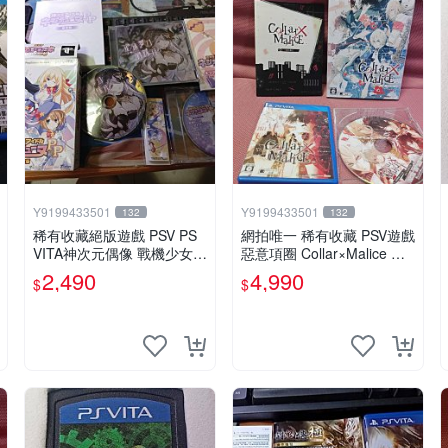
Y9199433501
Y9199433501
132
132
稀有收藏絕版遊戲 PSV PS
網拍唯一 稀有收藏 PSV遊戲
VITA神次元偶像 戰機少女 P
惡意項圈 Collar×Malice 限
P 限定版 日版周邊
定版 日版
2,490
4,990
$
$