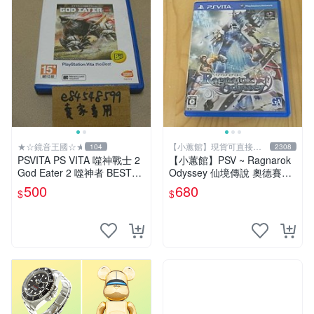
★☆鏡音王國☆★
【小蕙館】現貨可直接下
104
2308
標
PSVITA PS VITA 噬神戰士 2
【小蕙館】PSV ~ Ragnarok
God Eater 2 噬神者 BEST版
Odyssey 仙境傳說 奧德賽
亞版日文版 二手良品
(純日版)
500
680
$
$