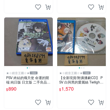
★☆鏡音王國☆★
★☆鏡音王國☆★
104
104
PSV 終結的熾天使 命運的開
【全新現貨/附廣播劇CD】 P
端 純日版 日文版 二手良品
SV 白與黑的愛麗絲 Twilight li
終わりのセラフ 運命の始ま
ne 純日版 日文版 白と黒のア
890
1,570
$
$
り
リス