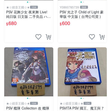
★☆鏡音王國☆★
Y0860785739
104
568
PSV 花舞少女 夜來舞 Live!
PSV 光之子 Child of Light 豪
純日版 日文版 二手良品 ハナ
華版 中文版 ( 台灣公司貨 )
ヤマタ よさこいLIVE！
680
600
$
$
★☆鏡音王國☆★
★☆鏡音王國☆★
104
104
PSV 艦隊 Collection 改 艦隊
PSVITA PSV 國王、魔王與 7