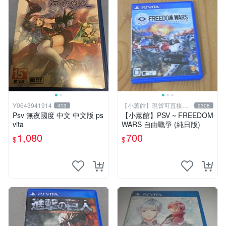
Y0643941914
【小蕙館】現貨可直接下
413
2308
標
Psv 無夜國度 中文 中文版 ps
【小蕙館】PSV ~ FREEDOM
vita
WARS 自由戰爭 (純日版)
1,080
700
$
$