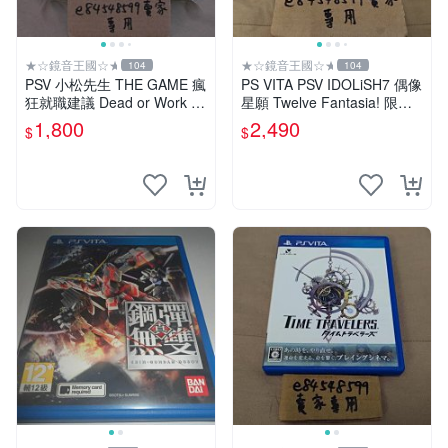
★☆鏡音王國☆★
★☆鏡音王國☆★
104
104
PSV 小松先生 THE GAME 瘋
PS VITA PSV IDOLiSH7 偶像
狂就職建議 Dead or Work 特
星願 Twelve Fantasia! 限定
裝版 限定版 日版 日文版 阿
版 純日版 日文版 特裝版
1,800
2,490
$
$
松 松野輕松