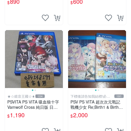
890
600
$
$
★☆鏡音王國☆★
下標後請告知我結標!必看
104
191
關於我
PSVITA PS VITA 吸血狼十字
PSV PS VITA 超次次元戰記
Vamwolf Cross 純日版 日文
戰機少女 Re;Birth1 & Birth2
版 二手良品
& 鋼彈破壞者2 鋼彈創壞者2
1,190
2,000
$
$