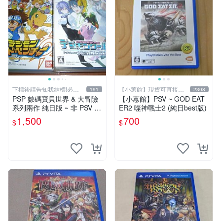
下標後請告知我結標!必看
【小蕙館】現貨可直接下
191
2308
關於我
標
PSP 數碼寶貝世界 & 大冒險
【小蕙館】PSV ~ GOD EAT
系列兩作 純日版 ~ 非 PSV P
ER2 噬神戰士2 (純日best版)
S_VITA PS4 中文 新秩序 網
1,500
700
$
$
路偵探