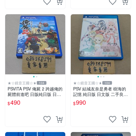
★☆鏡音王國☆★
★☆鏡音王國☆★
104
104
PSVITA PSV 俺屍 2 跨越俺的
PSV 結城友奈是勇者 樹海的
屍體前進吧 日版純日版 日文
記憶 純日版 日文版 二手良品
版 二手良品 PS VITA
結城友奈は勇者である 樹海
490
990
$
$
の記憶