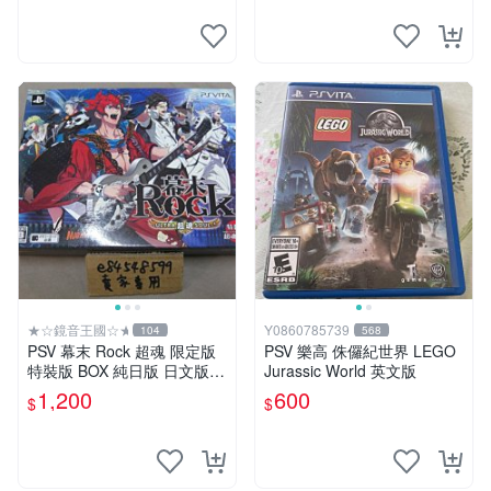
★☆鏡音王國☆★
Y0860785739
104
568
PSV 幕末 Rock 超魂 限定版
PSV 樂高 侏儸紀世界 LEGO
特裝版 BOX 純日版 日文版
Jurassic World 英文版
二手良品
1,200
600
$
$