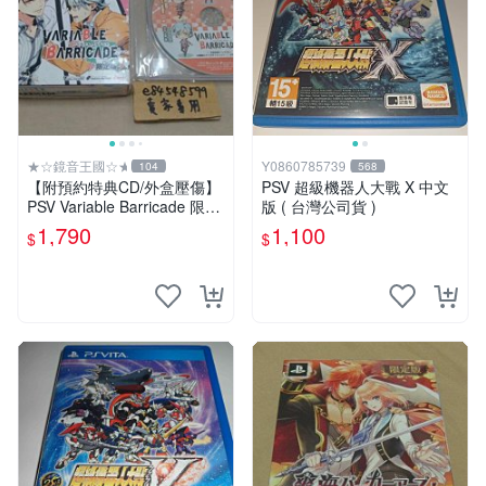
★☆鏡音王國☆★
Y0860785739
104
568
【附預約特典CD/外盒壓傷】
PSV 超級機器人大戰 X 中文
PSV Variable Barricade 限定
版 ( 台灣公司貨 )
版 純日版 百密一疏少女心 /
1,790
1,100
$
$
岡本信彥