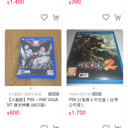
1,400
390
$
$
【小蕙館】現貨可直接下
Y0860785739
2308
568
標
【小蕙館】PSV ~ RAY GIGA
PSV 討鬼傳 2 中文版 ( 台灣
NT 微光神獵 (純日版)
公司貨 )
600
1,700
$
$