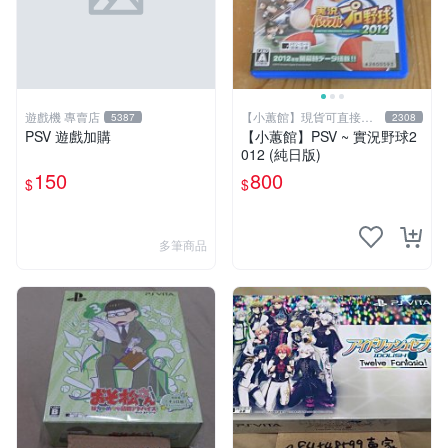
遊戲機 專賣店
【小蕙館】現貨可直接下
5387
2308
標
PSV 遊戲加購
【小蕙館】PSV ~ 實況野球2
012 (純日版)
150
800
$
$
多筆商品