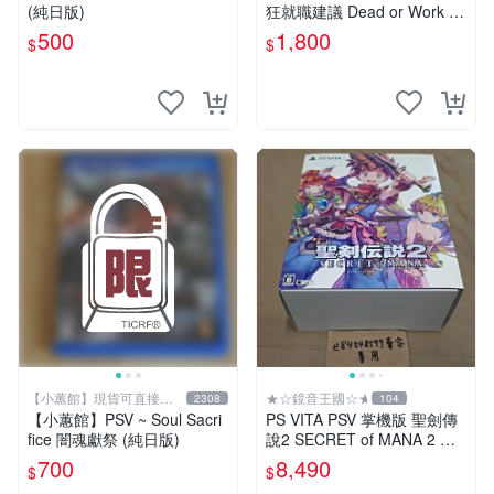
(純日版)
狂就職建議 Dead or Work 特
裝版 限定版 日版 日文版 阿
500
1,800
$
$
松 十四松
【小蕙館】現貨可直接下
★☆鏡音王國☆★
2308
104
標
【小蕙館】PSV ~ Soul Sacri
PS VITA PSV 掌機版 聖劍傳
fice 闇魂獻祭 (純日版)
說2 SECRET of MANA 2 瑪
娜傳奇 純日版 限定版 收藏家
700
8,490
$
$
版 典藏版