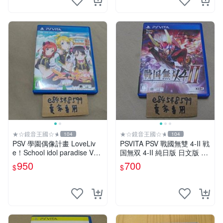
★☆鏡音王國☆★
★☆鏡音王國☆★
104
104
PSV 學園偶像計畫 LoveLiv
PSVITA PSV 戰國無雙 4-II 戦
e！School idol paradise Vol.
国無双 4-II 純日版 日文版 二
2 BiBi 純日版 二手良品
手良品
950
700
$
$