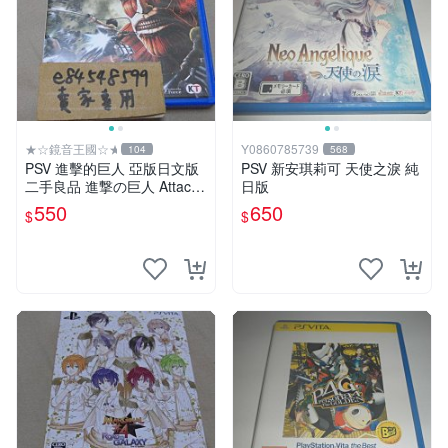
★☆鏡音王國☆★
Y0860785739
104
568
PSV 進擊的巨人 亞版日文版
PSV 新安琪莉可 天使之淚 純
二手良品 進撃の巨人 Attack
日版
on Titan
550
650
$
$