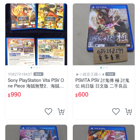
Y0827018437
★☆鏡音王國☆★
824
104
Sony PlayStation Vita PSV O
PSVITA PSV 討鬼傳 極 討鬼
ne Piece 海賊無雙2、海賊無
伝 純日版 日文版 二手良品
雙3 中文版
990
600
$
$