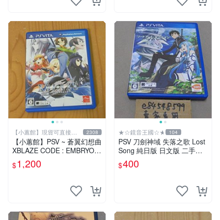
【小蕙館】現貨可直接下
★☆鏡音王國☆★
2308
104
標
【小蕙館】PSV ~ 蒼翼幻想曲
PSV 刀劍神域 失落之歌 Lost
XBLAZE CODE : EMBRYO
Song 純日版 日文版 二手良
(純日版)
品
1,200
400
$
$