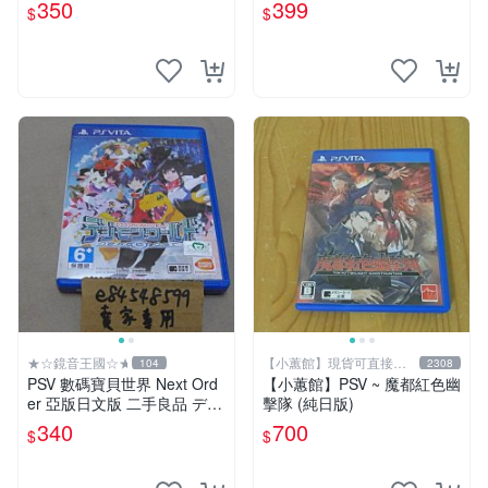
ne SAO
350
399
$
$
★☆鏡音王國☆★
【小蕙館】現貨可直接下
104
2308
標
PSV 數碼寶貝世界 Next Ord
【小蕙館】PSV ~ 魔都紅色幽
er 亞版日文版 二手良品 デジ
擊隊 (純日版)
モンワールド Digimon World
340
700
$
$