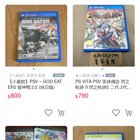
【小蕙館】現貨可直接下
★☆鏡音王國☆★
2308
104
標
【小蕙館】PSV ~ GOD EAT
PS VITA PSV 英雄傳說 閃之
ER2 噬神戰士2 (純日版)
軌跡 II 閃之軌跡2 二代 2代
亞版 中文版 FALCOM 閃軌
800
790
$
$