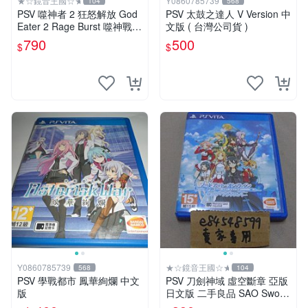
★☆鏡音王國☆★
Y0860785739
104
568
PSV 噬神者 2 狂怒解放 God
PSV 太鼓之達人 V Version 中
Eater 2 Rage Burst 噬神戰士
文版 ( 台灣公司貨 )
2 純日版 二手良品
790
500
$
$
Y0860785739
★☆鏡音王國☆★
568
104
PSV 學戰都市 鳳華絢爛 中文
PSV 刀劍神域 虛空斷章 亞版
版
日文版 二手良品 SAO Sword
Art Online