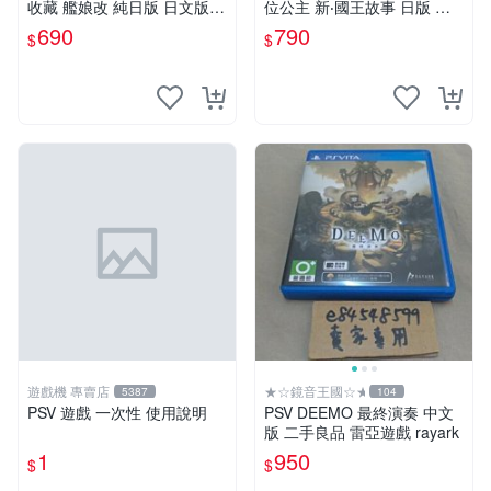
收藏 艦娘改 純日版 日文版
位公主 新‧國王故事 日版 日
二手良品 艦これ
文版 純日版 七位公主
690
790
$
$
遊戲機 專賣店
★☆鏡音王國☆★
5387
104
PSV 遊戲 一次性 使用說明
PSV DEEMO 最終演奏 中文
版 二手良品 雷亞遊戲 rayark
1
950
$
$