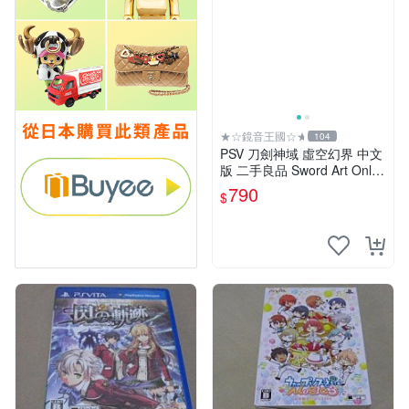
★☆鏡音王國☆★
104
PSV 刀劍神域 虛空幻界 中文
版 二手良品 Sword Art Onlin
e -Hollow・Realization-
790
$