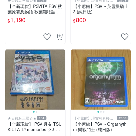
★☆鏡音王國☆★
【小蕙館】現貨可直接下
104
2308
標
【全新現貨】PSVITA PSV 秋
【小蕙館】PSV ~ 英靈殿騎士
葉原妄想物語 秋葉潮物語 AK
3 (純日版)
IBA’S BEAT 純日版 日文版
1,190
800
$
$
★☆鏡音王國☆★
【小蕙館】現貨可直接下
104
2308
標
【全新現貨】 PSV 月友 TSU
【小蕙館】PSV ~ Orgarhyth
KIUTA 12 memories ツキト
m 樂戰鬥士 (純日版)
モ 月歌 純日版 日文版