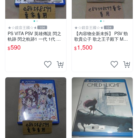
★☆鏡音王國☆★
★☆鏡音王國☆★
104
104
PS VITA PSV 英雄傳說 閃之
【內容物全新未拆】 PSV 勁
軌跡 閃之軌跡1 一代 1代 純
歌貴公子 歌之王子殿下 MUS
日版 日文版 二手 FALCOM
IC 3 歌王子 限定版 初回限定
590
1,500
$
$
閃の軌跡 閃軌
BOX 日版日文版 純日版