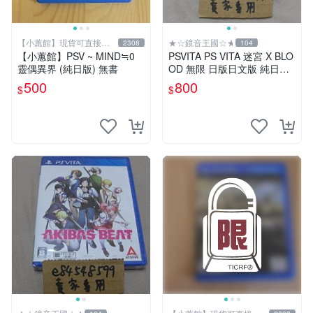
【小蕙館】現貨可直接下
★☆鏡音王國☆★
2308
104
標
【小蕙館】PSV ~ MIND≒0
PSVITA PS VITA 迷宮 X BLO
靈偶異界 (純日版) 無書
OD 無限 日版日文版 純日版
二手良品
500
800
$
$