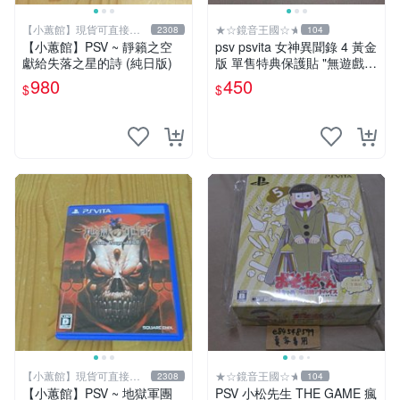
【小蕙館】現貨可直接下
★☆鏡音王國☆★
2308
104
標
【小蕙館】PSV ~ 靜籟之空
psv psvita 女神異聞錄 4 黃金
獻給失落之星的詩 (純日版)
版 單售特典保護貼 "無遊戲
片" Persona 4 The GOLDEN
980
450
$
$
【小蕙館】現貨可直接下
★☆鏡音王國☆★
2308
104
標
【小蕙館】PSV ~ 地獄軍團
PSV 小松先生 THE GAME 瘋