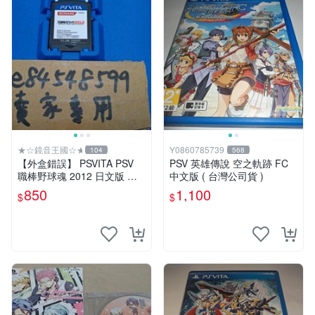
★☆鏡音王國☆★
Y0860785739
104
568
【外盒錯誤】 PSVITA PSV
PSV 英雄傳說 空之軌跡 FC
職棒野球魂 2012 日文版 二
中文版 ( 台灣公司貨 )
手良品 野球魂 プロ野球スピ
850
1,100
$
$
リッツ