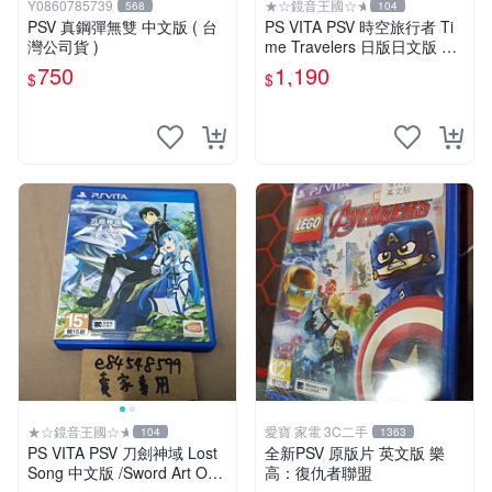
Y0860785739
★☆鏡音王國☆★
568
104
PSV 真鋼彈無雙 中文版 ( 台
PS VITA PSV 時空旅行者 Ti
灣公司貨 )
me Travelers 日版日文版 純
日版 二手良品 タイムトラベ
750
1,190
$
$
ラーズ
★☆鏡音王國☆★
愛寶 家電 3C二手
104
1363
PS VITA PSV 刀劍神域 Lost
全新PSV 原版片 英文版 樂
Song 中文版 /Sword Art Onli
高：復仇者聯盟