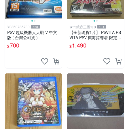
Y0860785739
★☆鏡音王國☆★
568
104
PSV 超級機器人大戰 V 中文
【全新現貨1片】 PSVITA PS
版 ( 台灣公司貨 )
VITA PSV 爽海掠奪者 限定版
純日版 日文版
700
1,490
$
$