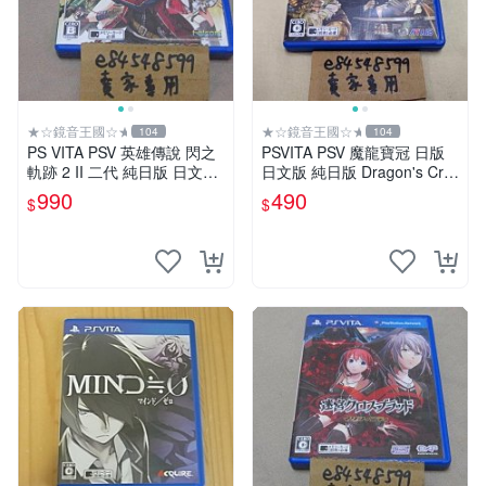
★☆鏡音王國☆★
★☆鏡音王國☆★
104
104
PS VITA PSV 英雄傳說 閃之
PSVITA PSV 魔龍寶冠 日版
軌跡 2 II 二代 純日版 日文版
日文版 純日版 Dragon's Cro
二手良品 FALCOM 閃の軌跡
wn 香草社 Atlus
990
490
$
$
閃軌2