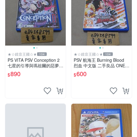
★☆鏡音王國☆★
★☆鏡音王國☆★
104
104
PS VITA PSV Conception 2
PSV 航海王 Burning Blood
七星的引導與瑪祖爾的惡夢
烈血 中文版 二手良品 ONE P
產子救世錄2 日版日文版 純
IECE
890
600
$
$
日版 二手良品