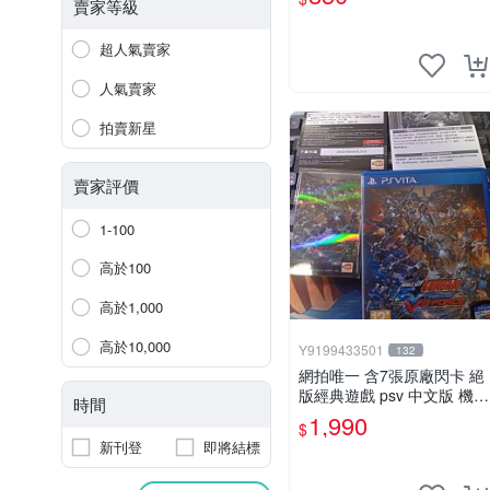
賣家等級
超人氣賣家
人氣賣家
拍賣新星
賣家評價
1-100
高於100
高於1,000
高於10,000
Y9199433501
132
網拍唯一 含7張原廠閃卡 絕
版經典遊戲 psv 中文版 機動
時間
戰士 鋼彈 極限VS. FORCE
1,990
$
新刊登
即將結標