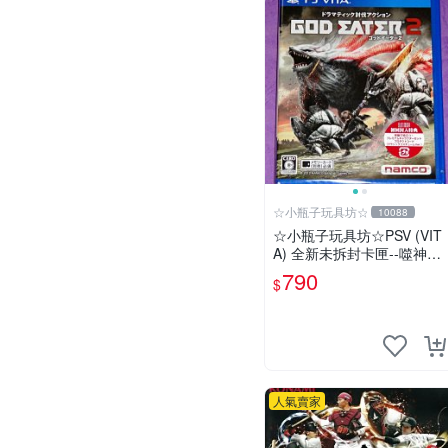
☆小瓶子玩具坊☆
10088
☆小瓶子玩具坊☆PSV (VIT
A) 全新未拆封卡匣--噬神戰
士2《噬神者2》(日版)
790
$
人氣賣家