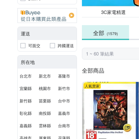
3C家電精選
全部
運送
(1579)
可面交
跨國運送
1 ~ 60 筆結果
所在地
全部商品
台北市
新北市
基隆市
人氣賣家
宜蘭縣
桃園市
新竹市
新竹縣
苗栗縣
台中市
彰化縣
南投縣
嘉義市
嘉義縣
雲林縣
台南市
高雄市
屏東縣
花蓮縣