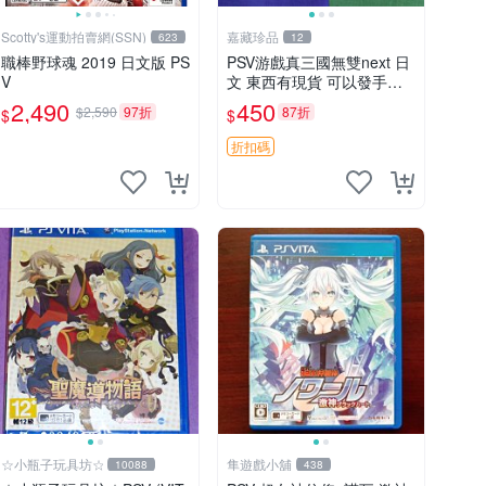
Scotty's運動拍賣網(SSN)
嘉藏珍品
623
12
職棒野球魂 2019 日文版 PS
PSV游戲真三國無雙next 日
V
文 東西有現貨 可以發手物
品 無質量問題售不退不換
2,490
450
$2,590
97折
87折
$
$
折扣碼
☆小瓶子玩具坊☆
隼遊戲小舖
10088
438