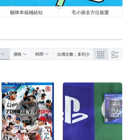
貓咪幸福補給站
毛小孩全方位寵愛
價格
時間
出價次數：多到少
已售完