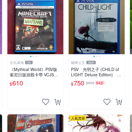
古玩基地
貓咪公主
33
869
《Mythical World》PSV版
PSV 光明之子 (CHILD of
索尼日版游戲卡帶 VCJS，
LIGHT Deluxe Edition) 繁
原裝進口帶全盒說明書，支
體中文版 二手品
610
750
$900
84折
$
$
持主機運行。Mythical Worl
d PSV 游戲 卡
人氣賣家