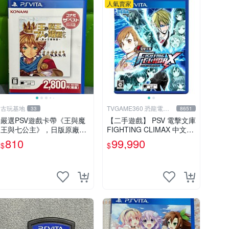
人氣賣家
古玩基地
TVGAME360 恐龍電玩-
33
8651
台中店
嚴選PSV遊戲卡帶《王與魔
【二手遊戲】 PSV 電擊文庫
王與七公主》，日版原廠封
FIGHTING CLIMAX 中文版
套，雙面精美封面，實測暢
【台中恐龍電玩】
810
99,990
$
$
玩無障礙。久藏家中，輕微
使用痕跡，實物圖可查，歡
迎細心評估。古董級遊戲限
量收