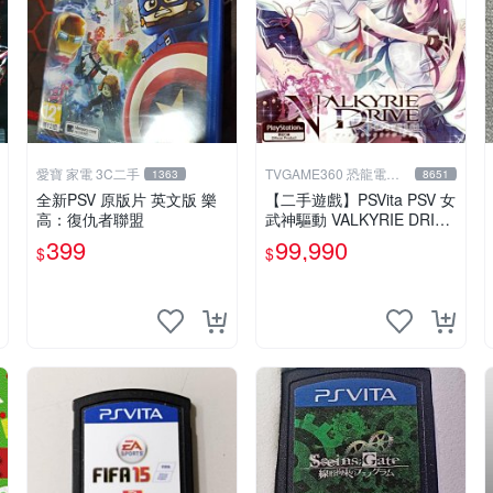
愛寶 家電 3C二手
TVGAME360 恐龍電玩-
1363
8651
台中店
全新PSV 原版片 英文版 樂
【二手遊戲】PSVita PSV 女
高：復仇者聯盟
武神驅動 VALKYRIE DRIVE
日文版【台中恐龍電玩】
399
99,990
$
$