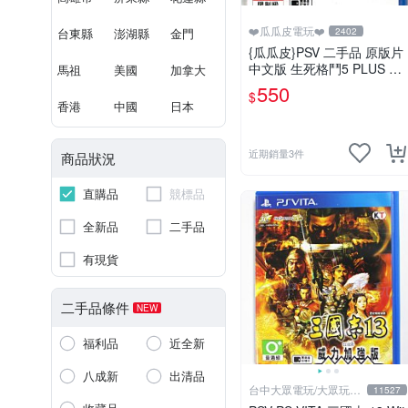
❤️瓜瓜皮電玩❤️
台東縣
澎湖縣
金門
2402
{瓜瓜皮}PSV 二手品 原版片
中文版 生死格鬥5 PLUS De
馬祖
美國
加拿大
ad or Alive 5(遊戲都有回收)
550
$
香港
中國
日本
近期銷量3件
商品狀況
直購品
競標品
全新品
二手品
有現貨
二手品條件
NEW
福利品
近全新
八成新
出清品
台中大眾電玩/大眾玩具
11527
店