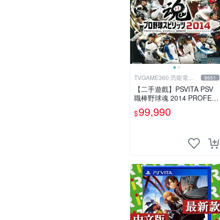
TVGAME360 恐龍電玩-
8651
台中店
【二手遊戲】PSVITA PSV
職棒野球魂 2014 PROFES
SIONAL BASEBALL 2014
99,990
$
日文版