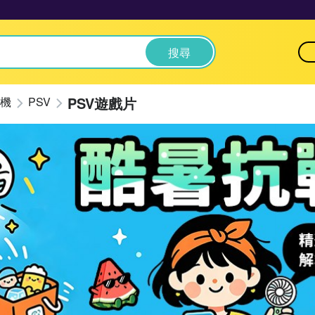
搜尋
PSV遊戲片
機
PSV