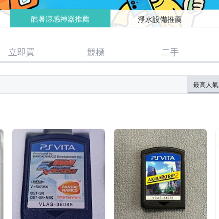
酷暑涼感神器推薦
淨水設備推薦
立即買
競標
二手
最高人氣