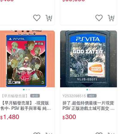
雙 PSV 游戲卡帶 任玩無雙
恐龍電玩】
【早月貓發売屋】
Y2532098515
413
401
【早月貓發売屋】 -現貨販
拚了.超低特價最後一片現貨
售中- PSV 殺手與草莓 純日
PSV 正版游戲土城可面交 P
版 日文版 ※戀愛×懸疑※ 戀
SV 噬神者 解放重生 日版
1,480
300
$
$
愛ADV遊戲
【9成新】✪裸片 二手九成
新~