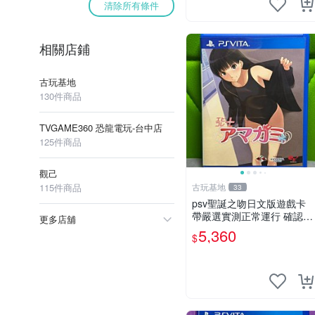
清除所有條件
相關店鋪
古玩基地
130件商品
TVGAME360 恐龍電玩-台中店
125件商品
觀己
115件商品
古玩基地
33
psv聖誕之吻日文版遊戲卡
帶嚴選實測正常運行 確認成
更多店舖
色拍下即發 聖誕之吻 日文 p
5,360
$
sv 游戲