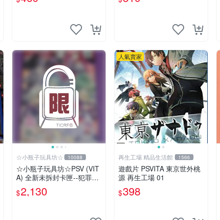
高達 無誤卡帶
送一 靈魂獻祭 PSP-VITA PS
Vita
人氣賣家
☆小瓶子玩具坊☆
再生工場 精品生活館
10088
1566
☆小瓶子玩具坊☆PSV (VIT
遊戲片 PSVITA 東京世外桃
A) 全新未拆封卡匣--犯罪少
源 再生工場 01
女2《Criminal Girls 2》限
2,130
398
$
$
定版 (日版)