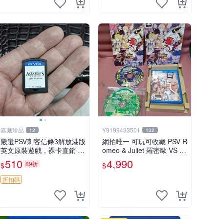
嘉藏珍品
Y9199433501
12
132
嚴選PSV刺客信條3解放港版
網拍唯一 可玩可收藏 PSV R
英文原裝遊戲，裸卡直銷 刺
omeo & Juliet 羅密歐 VS 茱
客信條3 游戲 港版游戲
麗葉 全卷包 豪華版日版
510
4,990
89折
$
$
折扣碼