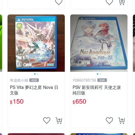
隼遊戲小舖
Y0860785739
438
568
PS Vita 夢幻之星 Nova 日
PSV 新安琪莉可 天使之淚
文版
純日版
150
650
$
$