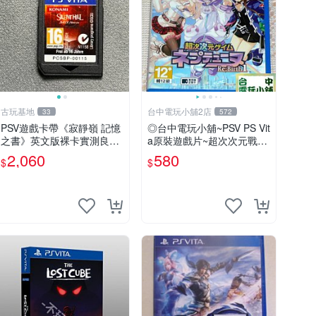
古玩基地
台中電玩小舖2店
33
572
PSV遊戲卡帶《寂靜嶺 記憶
◎台中電玩小舖~PSV PS Vit
之書》英文版裸卡實測良好
a原裝遊戲片~超次次元戰記
限定PSV平臺獨享 廚房遊戲
戰機少女 Re;Birth1 ~580
2,060
580
$
$
獲得熱銷推薦 寂靜嶺 電玩
遊戲 PSV卡帶