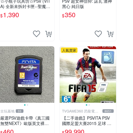
☆小瓶子玩具坊☆PSV (VIT
PSV 超女神信仰: 諾瓦 激神
A) 全新未拆封卡匣--聖魔導
黑心 純日版
物語 (日版)
1,390
350
$
$
人氣賣家
古玩基地
TVGAME360 恐龍電玩-
33
8651
台中店
嚴選PSV遊戲卡帶《真三國
【二手遊戲】PSVITA PSV
無雙NEXT》歐版英文裸卡
國際足盟大賽2015 足球 世
實測正常全新到貨 真三國無
界盃 FIFA 15 英文版【台中
460
99,990
$
$