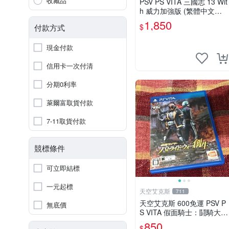
收藏品
PSV PS VITA 三國志 13 Wit
h 威力加強版 (繁體中文版)*
*(二手商品)【台中大眾電
1,850
$
付款方式
玩】
現金付款
信用卡一次付清
分期0利率
萊爾富取貨付款
7-11取貨付款
競標條件
可立即結標
一元起標
天空艾克斯
711
天空艾克斯 600免運 PSV P
無底價
S VITA 假面騎士：鬪騎大戰
創生 普通版 純日版
850
$