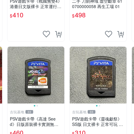
PSV遊戲卡帶《戰國無雙4》
二手 刀劍神域 虛空斷章 61
港臺日文版裸卡 正常運行
0700000058 再生工場 01
臺灣索尼專用 游戲機械玩不
410
498
$
$
了 戰國無雙 4 PSV 港版 卡
帶 無雙4 PSV卡帶 港臺
古玩基地
古玩基地
33
33
PSV遊戲卡帶《高達 See
PSV遊戲卡帶《靈魂獻祭》
d》日版原裝裸卡實測無誤
SS版 日文裸卡 正常可玩 索
索尼專機獨享嚴選推薦 psv
尼專用 不退不換 次數買兩
460
310
$
$