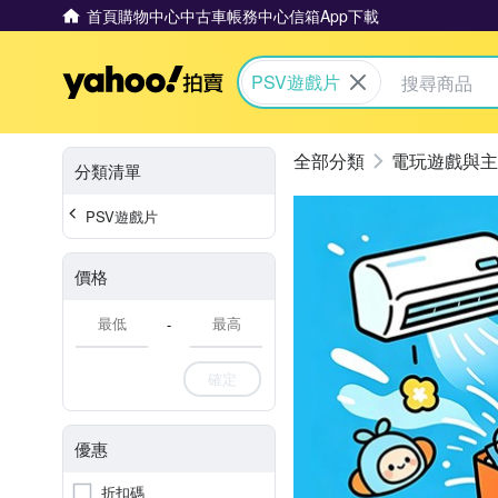
首頁
購物中心
中古車
帳務中心
信箱
App下載
Yahoo拍賣
PSV遊戲片
電玩遊戲與主
分類清單
PSV遊戲片
價格
-
確定
優惠
折扣碼