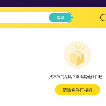
搜尋
找不到商品嗎？換換其他條件吧！
清除條件再搜尋