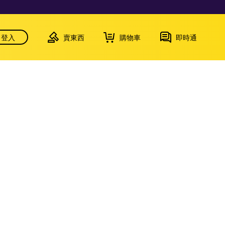
登入
賣東西
購物車
即時通