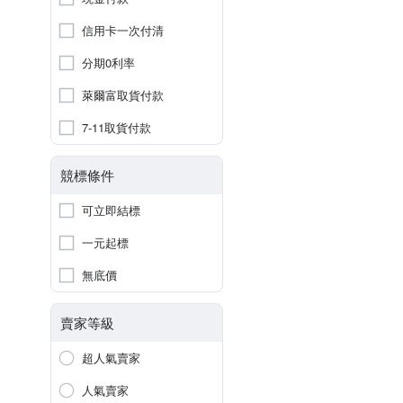
信用卡一次付清
分期0利率
萊爾富取貨付款
7-11取貨付款
競標條件
可立即結標
一元起標
無底價
賣家等級
超人氣賣家
人氣賣家