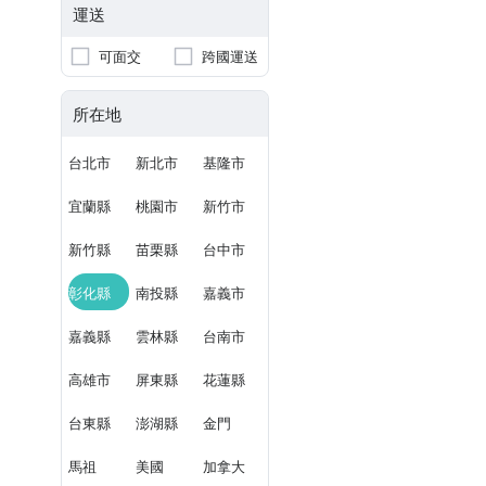
運送
可面交
跨國運送
所在地
台北市
新北市
基隆市
宜蘭縣
桃園市
新竹市
新竹縣
苗栗縣
台中市
彰化縣
南投縣
嘉義市
嘉義縣
雲林縣
台南市
高雄市
屏東縣
花蓮縣
台東縣
澎湖縣
金門
馬祖
美國
加拿大