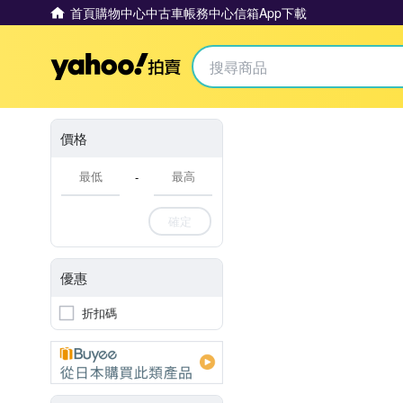
首頁
購物中心
中古車
帳務中心
信箱
App下載
Yahoo拍賣
價格
-
確定
優惠
折扣碼