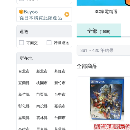
3C家電精選
全部
運送
(1589)
可面交
跨國運送
361 ~ 420 筆結果
所在地
全部商品
台北市
新北市
基隆市
宜蘭縣
桃園市
新竹市
新竹縣
苗栗縣
台中市
彰化縣
南投縣
嘉義市
嘉義縣
雲林縣
台南市
高雄市
屏東縣
花蓮縣