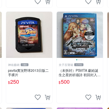
神佑藝術
夫子百寶箱
180
1770
psvita實況野球2013日版二
（未拆封）PSVITA 獻給誕
手裸片
生之星的祈禱詩 初回封入特
典
250
500
$
$