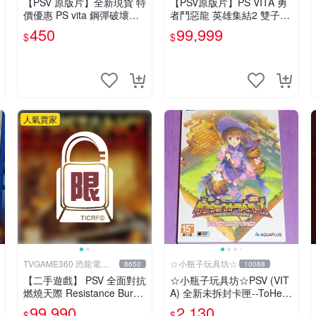
【PSV 原版片】全新現貨 特
【PSV原版片】PS VITA 勇
價優惠 PS vita 鋼彈破壞者
者鬥惡龍 英雄集結2 雙子之
鋼彈創壞者 亞日版 BEST 可
王與預言的終結 【9成新】
450
99,999
$
$
繼承至2代【一樂電玩】
✪中文中古二手✪嘉義樂逗
電玩館
人氣賣家
TVGAME360 恐龍電玩-
☆小瓶子玩具坊☆
8650
10088
台中店
【二手遊戲】 PSV 全面對抗
☆小瓶子玩具坊☆PSV (VIT
燃燒天際 Resistance Burni
A) 全新未拆封卡匣--ToHear
ng Skies 中文版 【台中恐龍
t2 迷宮旅人 限定版
99,990
2,130
$
$