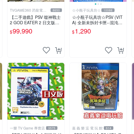
TVGAME360 恐龍電玩-
☆小瓶子玩具坊☆
8650
10088
台中店
【二手遊戲】PSV 噬神戰士
☆小瓶子玩具坊☆PSV (VIT
2 GOD EATER 2 日文版
A) 全新未拆封卡匣--混沌之
【台中恐龍電玩】
環3 前傳三部曲
99,990
1,290
$
$
一樂 TV Game 專賣店
嘉 義 樂 逗 電 玩 館
3575
614