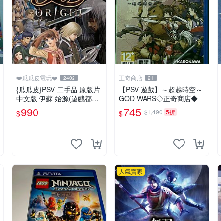
❤️瓜瓜皮電玩❤️
正奇商店
2402
21
{瓜瓜皮}PSV 二手品 原版片
【PSV 遊戲】～超越時空～
中文版 伊蘇 始源(遊戲都有
GOD WARS◇正奇商店◆
回收)
990
745
$1,490
5折
$
$
人氣賣家