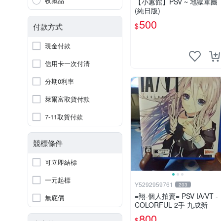
收藏品
【小蕙館】PSV ~ 地獄軍團
(純日版)
500
$
付款方式
現金付款
信用卡一次付清
分期0利率
萊爾富取貨付款
7-11取貨付款
競標條件
可立即結標
一元起標
Y5292959761
203
=翔-個人拍賣= PSV IA/VT -
無底價
COLORFUL 2手 九成新
800
$