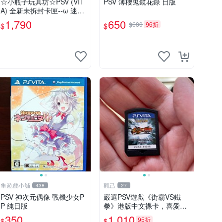
☆小瓶子玩具坊☆PSV (VIT
PSV 薄櫻鬼鏡花錄 日版
A) 全新未拆封卡匣--ω 迷宮
《ω Labyrinth》(日版)
1,790
650
$680
96折
$
$
隼遊戲小舖
觀己
438
27
PSV 神次元偶像 戰機少女P
嚴選PSV遊戲《街霸VS鐵
P 純日版
拳》港版中文裸卡，喜愛格
鬥遊戲收藏推薦，全新未拆
350
1,010
95折
$
$