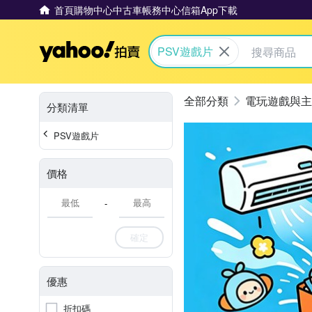
首頁
購物中心
中古車
帳務中心
信箱
App下載
Yahoo拍賣
PSV遊戲片
電玩遊戲與主
分類清單
PSV遊戲片
價格
-
確定
優惠
折扣碼