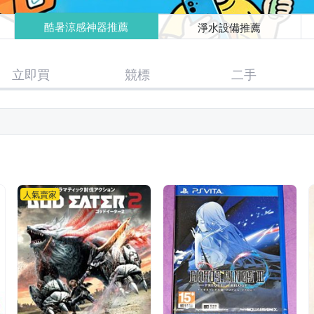
酷暑涼感神器推薦
淨水設備推薦
立即買
競標
二手
人氣賣家