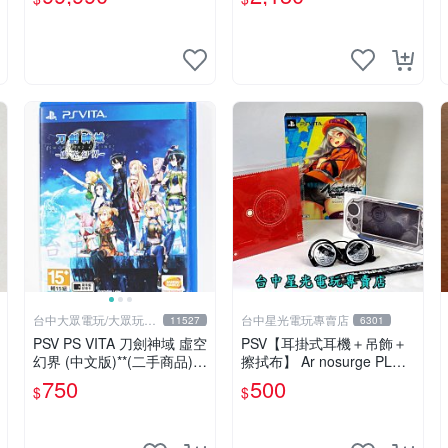
電玩】
台中大眾電玩/大眾玩具
台中星光電玩專賣店
11527
6301
店
PSV PS VITA 刀劍神域 虛空
PSV【耳掛式耳機＋吊飾＋
幻界 (中文版)**(二手商品)
擦拭布】 Ar nosurge PLUS
【台中大眾電玩】
獻給誕生之星的祈禱詩 【限
750
500
$
$
定特典升級包】台中星光電
玩