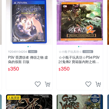
Y2049104204
☆小瓶子玩具坊☆
1041
10088
PSV 受讚頌者 傳頌之物 虛
☆小瓶子玩具坊☆PS4/PSV
偽的假面 日版
討鬼傳2 寶箱版內附之精品-
-原聲音樂CD (無遊戲卡匣
350
350
$
$
唷)
人氣賣家