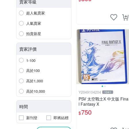
賣家等級
超人氣賣家
人氣賣家
拍賣新星
賣家評價
1-100
高於100
高於1,000
高於10,000
Y2049104204
1041
PSV 太空戰士X 中文版 Fina
l Fantasy X
時間
750
$
新刊登
即將結標