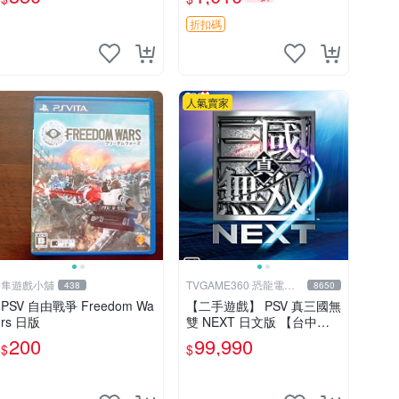
封嚴密封存。格鬥迷必備佳
作。 街霸 鉄拳 PSV 測試
折扣碼
人氣賣家
隼遊戲小舖
TVGAME360 恐龍電玩-
438
8650
台中店
PSV 自由戰爭 Freedom Wa
【二手遊戲】 PSV 真三國無
rs 日版
雙 NEXT 日文版 【台中恐
龍電玩】
200
99,990
$
$