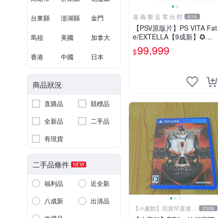
嘉 義 樂 逗 電 玩 館
台東縣
澎湖縣
金門
614
【PSV原版片】PS VITA Fat
e/EXTELLA【9成新】✪中
馬祖
美國
加拿大
古二手✪嘉義樂逗電玩館
99,999
$
香港
中國
日本
商品狀況
直購品
競標品
全新品
二手品
有現貨
二手品條件
NEW
福利品
近全新
八成新
出清品
【小蕙館】現貨可直接下
2308
標