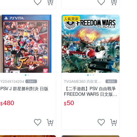
人氣賣家
Y2049104204
TVGAME360 恐龍電玩-
1041
8650
台中店
PSV J 群星勝利對決 日版
【二手遊戲】PSV 自由戰爭
FREEDOM WARS 日文版
【台中恐龍電玩】
480
50
$
$