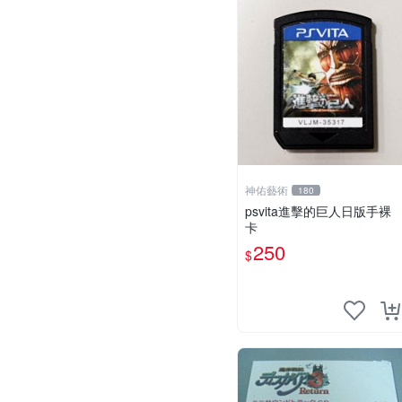
神佑藝術
180
psvita進擊的巨人日版手裸
卡
250
$