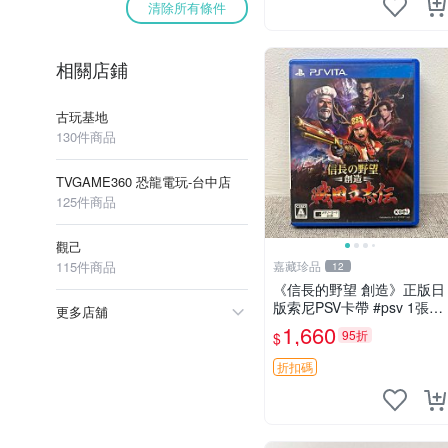
清除所有條件
相關店鋪
古玩基地
130件商品
TVGAME360 恐龍電玩-台中店
125件商品
觀己
115件商品
嘉藏珍品
12
《信長的野望 創造》正版日
版索尼PSV卡帶 #psv 1張，
更多店舖
同時購第二張起可減張， 成
1,660
95折
$
色如圖，原相機拍攝，一卡
一拍，因相機，光線環境等
折扣碼
因素，成色可能與