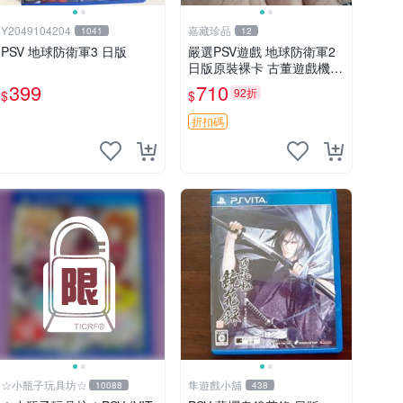
Y2049104204
嘉藏珍品
1041
12
PSV 地球防衛軍3 日版
嚴選PSV遊戲 地球防衛軍2
日版原裝裸卡 古董遊戲機
現象級經典 地球防衛軍2 PS
399
710
92折
$
$
V 成就達人推薦 地球防衛軍
2 日文原版 游戲收藏必備
折扣碼
☆小瓶子玩具坊☆
隼遊戲小舖
10088
438