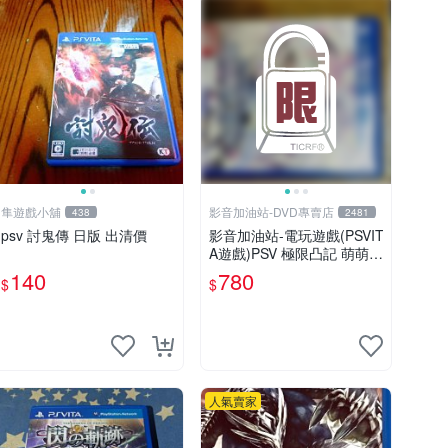
隼遊戲小舖
影音加油站-DVD專賣店
438
2481
psv 討鬼傳 日版 出清價
影音加油站-電玩遊戲(PSVIT
A遊戲)PSV 極限凸記 萌萌編
年史 /日文亞版
140
780
$
$
人氣賣家