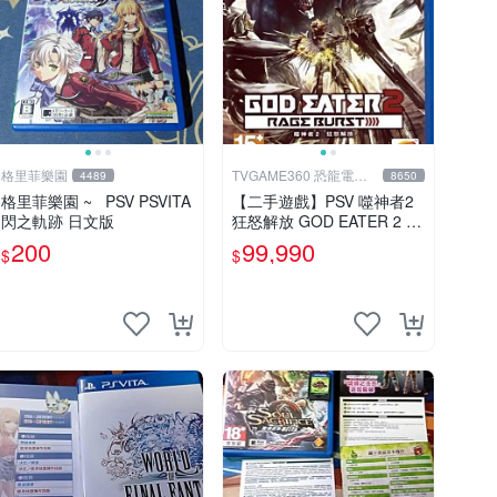
格里菲樂園
TVGAME360 恐龍電玩-
4489
8650
台中店
格里菲樂園 ~ PSV PSVITA
【二手遊戲】PSV 噬神者2
閃之軌跡 日文版
狂怒解放 GOD EATER 2 R
AGE BURST 中文版【台中
200
99,990
$
$
恐龍電玩】