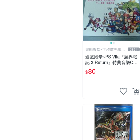
遊戲殿堂~下標前先看賣
3864
場關於我
遊戲殿堂~PS Vita『魔界戰
記 3 Return』特典音樂CD
全新品未使用(不含遊戲片
80
$
喔)