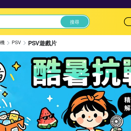
搜尋
PSV遊戲片
機
PSV