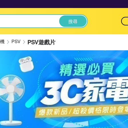
搜尋
PSV遊戲片
機
PSV