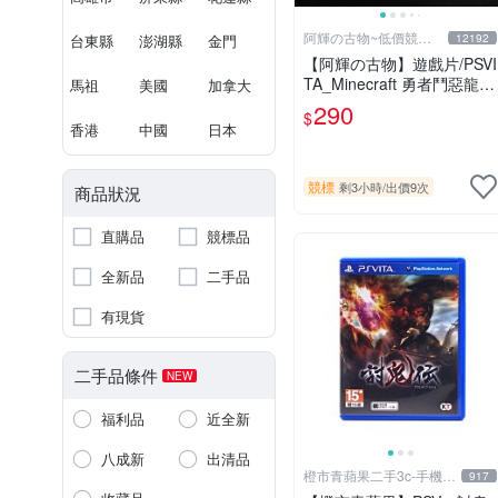
阿輝の古物~低價競標
台東縣
澎湖縣
金門
12192
五六日結標
【阿輝の古物】遊戲片/PSVI
TA_Minecraft 勇者鬥惡龍
馬祖
美國
加拿大
殺戮地帶 英雄傳說 槍彈辯
290
$
駁 一批合售_刮痕污漬_1元
香港
中國
日本
起標無底價_#F30
競標
剩3小時
/
出價9次
商品狀況
直購品
競標品
全新品
二手品
有現貨
二手品條件
NEW
福利品
近全新
八成新
出清品
橙市青蘋果二手3c-手機/
917
相機