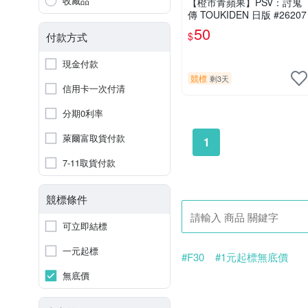
收藏品
【橙市青蘋果】PSV：討鬼
傳 TOUKIDEN 日版 #26207
50
$
付款方式
現金付款
競標
剩3天
信用卡一次付清
分期0利率
萊爾富取貨付款
1
7-11取貨付款
競標條件
可立即結標
一元起標
#F30
#1元起標無底價
無底價