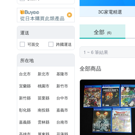
3C家電精選
全部
運送
(6)
可面交
跨國運送
1 ~ 6 筆結果
所在地
全部商品
台北市
新北市
基隆市
宜蘭縣
桃園市
新竹市
新竹縣
苗栗縣
台中市
彰化縣
南投縣
嘉義市
嘉義縣
雲林縣
台南市
高雄市
屏東縣
花蓮縣