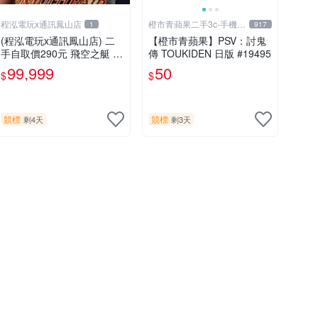
程泓電玩x通訊鳳山店
橙市青蘋果二手3c-手機/
1
917
相機
(程泓電玩x通訊鳳山店) 二
【橙市青蘋果】PSV：討鬼
手自取價290元 飛空之艇 Ai
傳 TOUKIDEN 日版 #19495
rship Q 中文版 FOR PS VIT
99,999
50
$
$
A
競標
競標
剩4天
剩3天