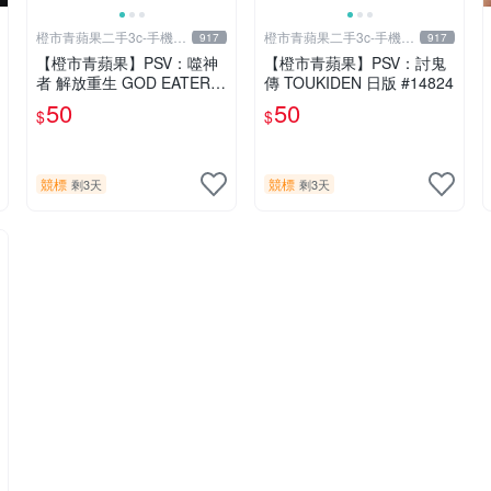
橙市青蘋果二手3c-手機/
橙市青蘋果二手3c-手機/
917
917
相機
相機
【橙市青蘋果】PSV：噬神
【橙市青蘋果】PSV：討鬼
者 解放重生 GOD EATER R
傳 TOUKIDEN 日版 #14824
ESURRECTION 日版 #194
50
50
$
$
91
競標
競標
剩3天
剩3天