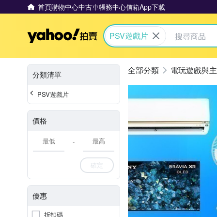
首頁
購物中心
中古車
帳務中心
信箱
App下載
Yahoo拍賣
PSV遊戲片
電玩遊戲與主
分類清單
PSV遊戲片
價格
-
確定
優惠
折扣碼