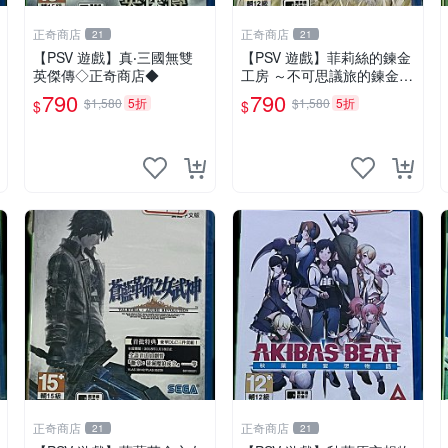
正奇商店
正奇商店
21
21
【PSV 遊戲】真‧三國無雙
【PSV 遊戲】菲莉絲的鍊金
英傑傳◇正奇商店◆
工房 ～不可思議旅的鍊金術
士~◇正奇商店◆
790
790
$1,580
5折
$1,580
5折
$
$
正奇商店
正奇商店
21
21