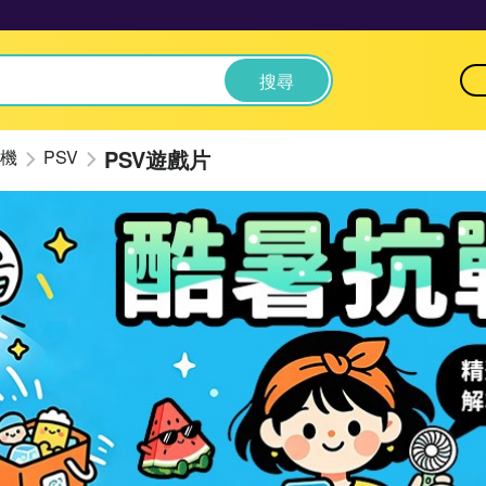
搜尋
PSV遊戲片
機
PSV