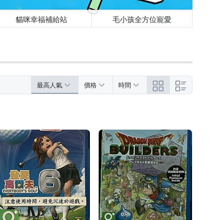
貓咪幸福補給站
毛小孩全方位寵愛
最高人氣
價格
時間