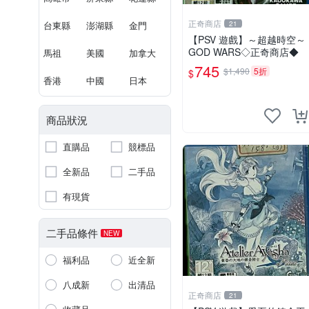
正奇商店
台東縣
澎湖縣
金門
21
【PSV 遊戲】～超越時空～
GOD WARS◇正奇商店◆
馬祖
美國
加拿大
745
$1,490
5折
$
香港
中國
日本
商品狀況
直購品
競標品
全新品
二手品
有現貨
二手品條件
NEW
福利品
近全新
八成新
出清品
正奇商店
21