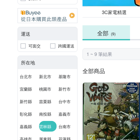
3C家電精選
全部
運送
(9)
可面交
跨國運送
1 ~ 9 筆結果
所在地
全部商品
台北市
新北市
基隆市
宜蘭縣
桃園市
新竹市
新竹縣
苗栗縣
台中市
彰化縣
南投縣
嘉義市
嘉義縣
雲林縣
台南市
高雄市
屏東縣
花蓮縣