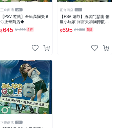
正奇商店
正奇商店
21
21
【PSV 遊戲】全民高爾夫 6
【PSV 遊戲】勇者鬥惡龍 創
◇正奇商店◆
世小玩家 阿雷夫加爾德復興
記(日文版)◇正奇商店◆
645
695
$1,290
5折
$1,390
5折
$
$
正奇商店
21