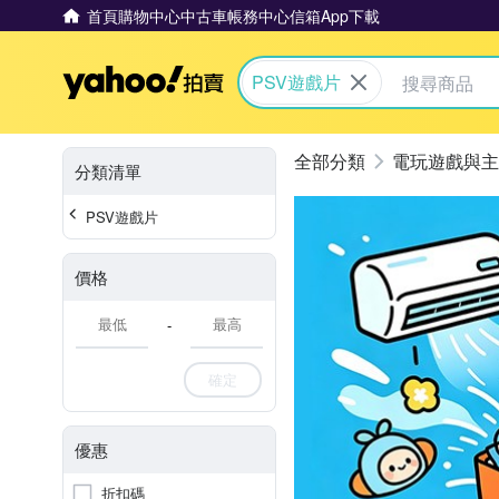
首頁
購物中心
中古車
帳務中心
信箱
App下載
Yahoo拍賣
PSV遊戲片
電玩遊戲與主
分類清單
PSV遊戲片
價格
-
確定
優惠
折扣碼