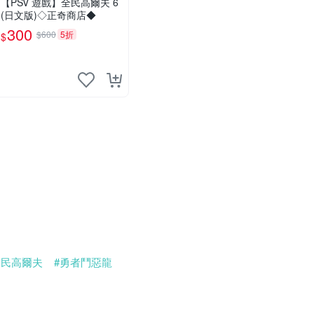
【PSV 遊戲】全民高爾夫 6
(日文版)◇正奇商店◆
300
$600
5折
$
全民高爾夫
#勇者鬥惡龍