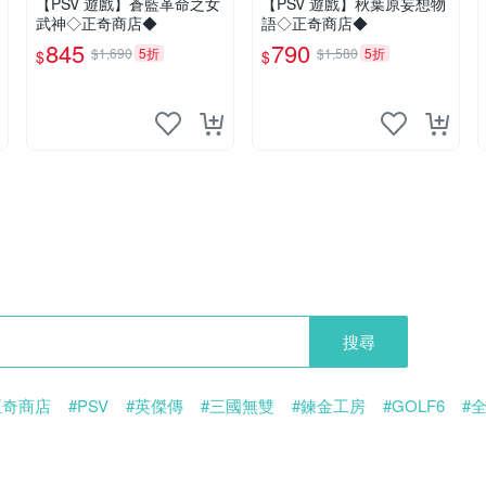
【PSV 遊戲】蒼藍革命之女
【PSV 遊戲】秋葉原妄想物
武神◇正奇商店◆
語◇正奇商店◆
845
790
$1,690
5折
$1,580
5折
$
$
搜尋
正奇商店
#PSV
#英傑傳
#三國無雙
#鍊金工房
#GOLF6
#
葉原妄想物語