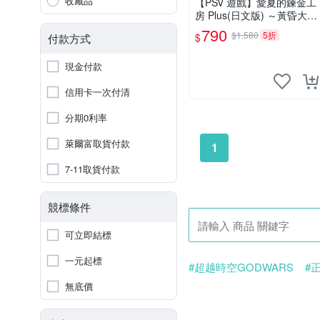
收藏品
【PSV 遊戲】愛夏的鍊金工
房 Plus(日文版) ～黃昏大地
之鍊金術士～◇正奇商店◆
790
$1,580
5折
$
付款方式
現金付款
信用卡一次付清
分期0利率
萊爾富取貨付款
1
7-11取貨付款
競標條件
可立即結標
一元起標
#超越時空GODWARS
#
#蒼藍革命之女武神
#秋
無底價