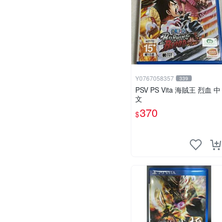
Y0767058357
339
PSV PS Vita 海賊王 烈血 中
文
370
$