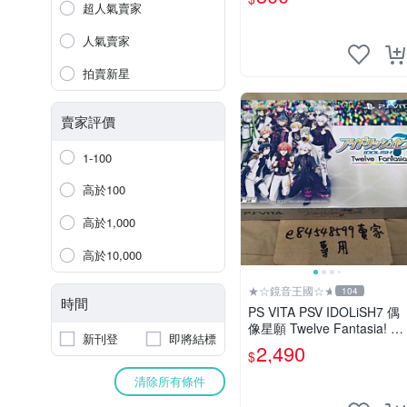
超人氣賣家
人氣賣家
拍賣新星
賣家評價
1-100
高於100
高於1,000
高於10,000
★☆鏡音王國☆★
104
時間
PS VITA PSV IDOLiSH7 偶
像星願 Twelve Fantasia! 限
新刊登
即將結標
定版 純日版 日文版 特裝版
2,490
$
清除所有條件