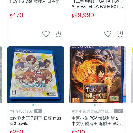
PSV PS Vita 骷髏人 日英文
【二手遊戲】PSVITA PSV F
ATE EXTELLA FATE EXTE
LLA 中文版【台中恐龍電
470
99,990
$
$
玩】
Y4194801267
幸運小兔 購買前請詳閱賣
92
300
場公告
psv 歌之王子殿下 日版 mus
幸運小兔 PSV 海賊無雙 2
ic 3 psvita
中文版 航海王 海賊王 SON
Y PS Vita 主機適用 庫
250
530
$
$