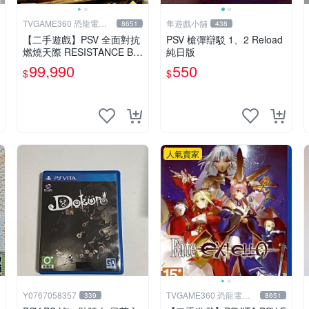
TVGAME360 恐龍電玩-
隼遊戲小舖
8651
438
台中店
【二手遊戲】PSV 全面對抗
PSV 槍彈辯駁 1、2 Reload
燃燒天際 RESISTANCE BU
純日版
RNING SKIES 中文版【台
99,990
550
$
$
中恐龍電玩】
人氣賣家
Y0767058357
TVGAME360 恐龍電玩-
339
8651
台中店