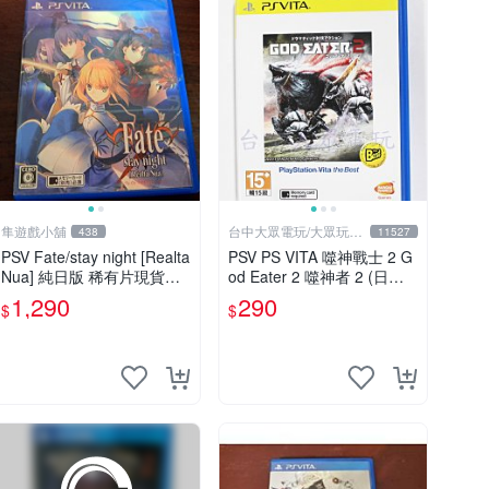
隼遊戲小舖
台中大眾電玩/大眾玩具
438
11527
店
PSV Fate/stay night [Realta
PSV PS VITA 噬神戰士 2 G
Nua] 純日版 稀有片現貨含
od Eater 2 噬神者 2 (日文
運
版)**(二手商品)【台中大眾
1,290
290
$
$
電玩】