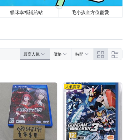
貓咪幸福補給站
毛小孩全方位寵愛
最高人氣
價格
時間
人氣賣家