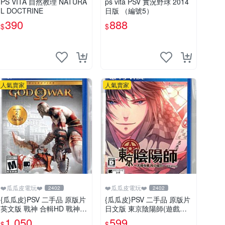
PS VITA 自然教理 NATURA
ps vita PSV 實況野球 2014
L DOCTRINE
日版 （編號5）
390
888
$
$
人氣賣家
人氣賣家
❤️瓜瓜皮電玩❤️
❤️瓜瓜皮電玩❤️
2402
2402
{瓜瓜皮}PSV 二手品 原版片
{瓜瓜皮}PSV 二手品 原版片
英文版 戰神 合輯HD 戰神1+
日文版 東京陰陽師(遊戲都
2 合輯(遊戲都有回收)
有回收)
1,050
599
$
$