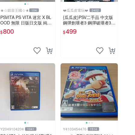
★☆鏡音王國☆★
❤️瓜瓜皮電玩❤️
104
2402
PSVITA PS VITA 迷宮 X BL
{瓜瓜皮}PSV二手品 中文版
OOD 無限 日版日文版 純日
鋼彈創壞者3 鋼彈破壞者3
版 二手良品
(遊戲都能回收)
800
499
$
$
Y2049104204
Y4103454476
1041
1514