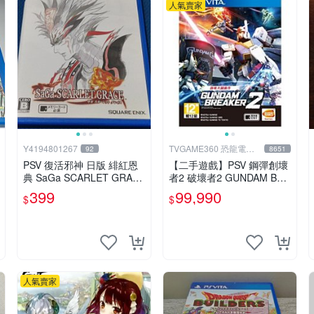
人氣賣家
Y4194801267
TVGAME360 恐龍電玩-
92
8651
台中店
PSV 復活邪神 日版 緋紅恩
【二手遊戲】PSV 鋼彈創壞
典 SaGa SCARLET GRAC
者2 破壞者2 GUNDAM BRE
E
AKER 2 中文版【台中恐龍
399
99,990
$
$
電玩】
人氣賣家