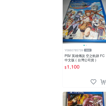
Y0860785739
568
PSV 英雄傳說 空之軌跡 FC
中文版 ( 台灣公司貨 )
1,100
$