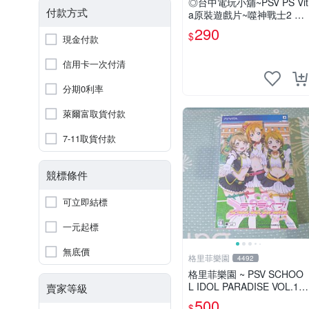
◎台中電玩小舖~PSV PS Vit
付款方式
a原裝遊戲片~噬神戰士2 噬
神者2 ~290
290
$
現金付款
信用卡一次付清
分期0利率
萊爾富取貨付款
7-11取貨付款
競標條件
可立即結標
一元起標
無底價
格里菲樂園
4492
格里菲樂園 ~ PSV SCHOO
L IDOL PARADISE VOL.1
賣家等級
初回限定版同梱特典 psvita
500
$