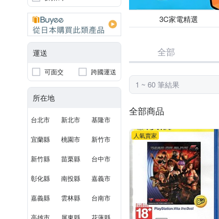
3C家電精選
全部
運送
可面交
跨國運送
1 ~ 60 筆結果
所在地
全部商品
台北市
新北市
基隆市
人氣賣家
宜蘭縣
桃園市
新竹市
新竹縣
苗栗縣
台中市
彰化縣
南投縣
嘉義市
嘉義縣
雲林縣
台南市
高雄市
屏東縣
花蓮縣