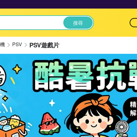
搜尋
PSV遊戲片
機
PSV