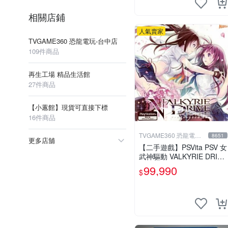
相關店鋪
人氣賣家
TVGAME360 恐龍電玩-台中店
109件商品
再生工場 精品生活館
27件商品
【小蕙館】現貨可直接下標
16件商品
TVGAME360 恐龍電玩-
8651
更多店舖
台中店
【二手遊戲】PSVita PSV 女
武神驅動 VALKYRIE DRIVE
日文版【台中恐龍電玩】
99,990
$