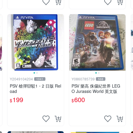
Y2049104204
Y0860785739
1041
568
PSV 槍彈辯駁1・2 日版 Rel
PSV 樂高 侏儸紀世界 LEG
oad
O Jurassic World 英文版
199
600
$
$