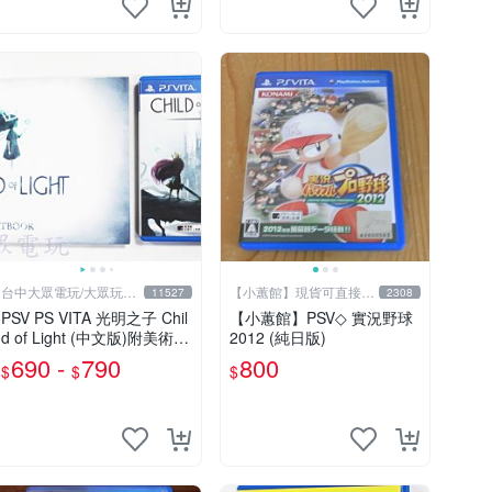
台中大眾電玩/大眾玩具
【小蕙館】現貨可直接下
11527
2308
店
標
PSV PS VITA 光明之子 Chil
【小蕙館】PSV◇ 實況野球
d of Light (中文版)附美術設
2012 (純日版)
定集(二手商品)【台中大眾
690 -
790
800
$
$
$
電玩】