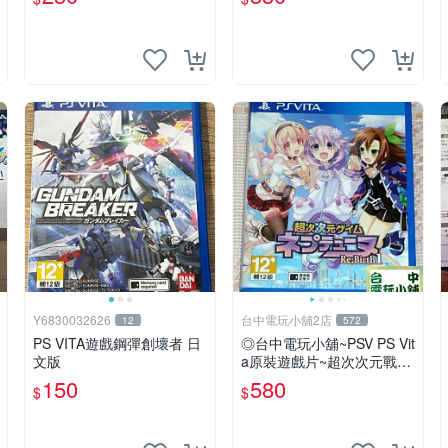
Y6830032626
台中電玩小舖2店
12
572
PS VITA遊戲鋼彈創壞者 日
◎台中電玩小舖~PSV PS Vit
文版
a原裝遊戲片~超次次元戰記
戰機少女 Re;Birth1 ~580
150
580
$
$