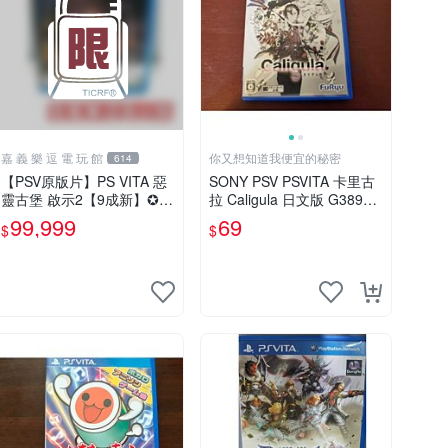
嘉 義 樂 逗 電 玩 館
你又想知道我便宜的秘密
614
【PSV原版片】PS VITA 惡
SONY PSV PSVITA 卡里古
靈古堡 啟示2【9成新】✪中
拉 Caligula 日文版 G38959
文亞版 中古二手✪嘉義樂逗
(下標前請先詢問)
99,999
69
$
$
電玩館