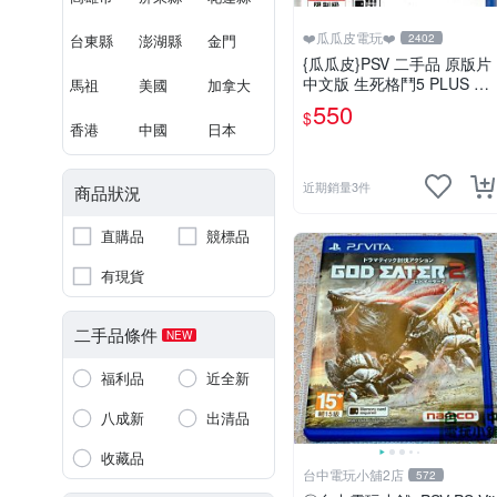
❤️瓜瓜皮電玩❤️
台東縣
澎湖縣
金門
2402
{瓜瓜皮}PSV 二手品 原版片
中文版 生死格鬥5 PLUS De
馬祖
美國
加拿大
ad or Alive 5(遊戲都有回收)
550
$
香港
中國
日本
近期銷量3件
商品狀況
直購品
競標品
有現貨
二手品條件
NEW
福利品
近全新
八成新
出清品
收藏品
台中電玩小舖2店
572