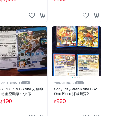
Y9199433501
Y0827018437
132
824
SONY PSV PS Vita 刀劍神
Sony PlayStation Vita PSV
域 虛空斷章 中文版
One Piece 海賊無雙2、海
賊無雙3 中文版
490
990
$
$