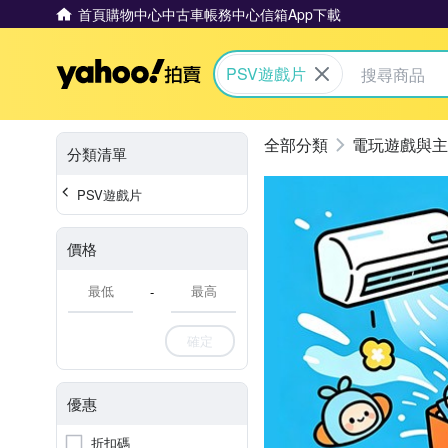
首頁
購物中心
中古車
帳務中心
信箱
App下載
Yahoo拍賣
PSV遊戲片
電玩遊戲與主
分類清單
PSV遊戲片
價格
-
確定
優惠
折扣碼