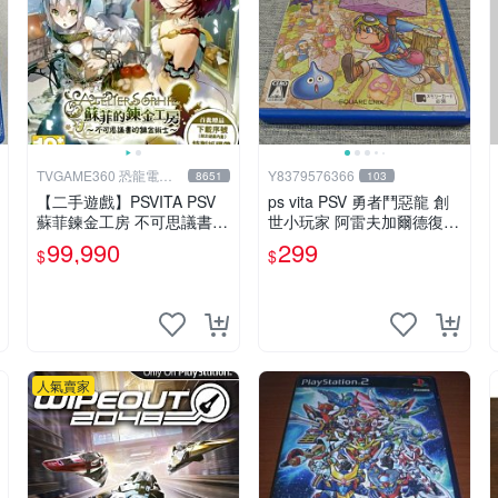
TVGAME360 恐龍電玩-
Y8379576366
8651
103
台中店
【二手遊戲】PSVITA PSV
ps vita PSV 勇者鬥惡龍 創
蘇菲鍊金工房 不可思議書的
世小玩家 阿雷夫加爾德復興
鍊金術士 中文版【台中恐龍
記 純日版 （編號15）
99,990
299
$
$
電玩】
人氣賣家