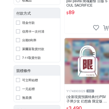
收藏品
psv psvita 闇魂獻祭 日版 S
OUL SACRIFICE
89
$
付款方式
現金付款
信用卡一次付清
分期0利率
萊爾富取貨付款
7-11取貨付款
競標條件
可立即結標
一元起標
Y1748903029
535
(全新現貨預購特典付)PSV
無底價
子彈少女 幻想曲 限定版 亞
版 中英日文版
3,490
$