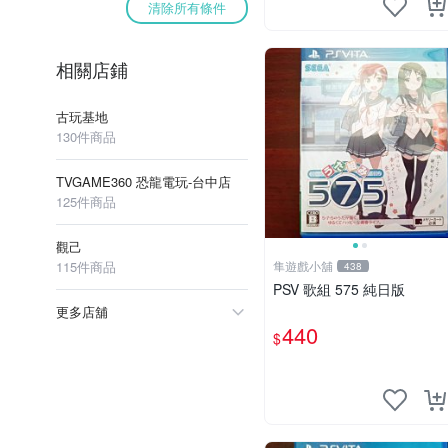
清除所有條件
相關店鋪
古玩基地
130件商品
TVGAME360 恐龍電玩-台中店
125件商品
觀己
115件商品
隼遊戲小舖
438
PSV 歌組 575 純日版
更多店舖
440
$