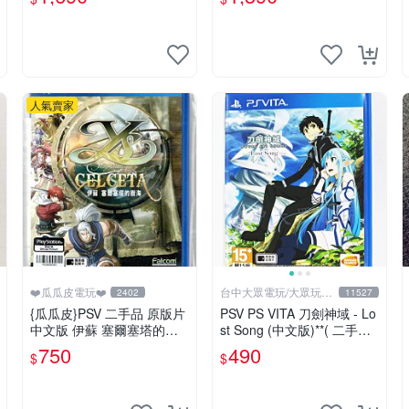
人氣賣家
❤️瓜瓜皮電玩❤️
台中大眾電玩/大眾玩具
2402
11527
店
{瓜瓜皮}PSV 二手品 原版片
PSV PS VITA 刀劍神域 - Lo
中文版 伊蘇 塞爾塞塔的樹
st Song (中文版)**( 二手商
海(遊戲都有回收)
品)【台中大眾電玩】
750
490
$
$