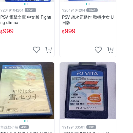
Y2049104204
Y2049104204
1041
1041
PSV 電擊文庫 中文版 Fighti
PSV 超次元動作 戰機少女 U
ng climax
日版
999
999
$
$
隼遊戲小舖
Y9199433501
438
132