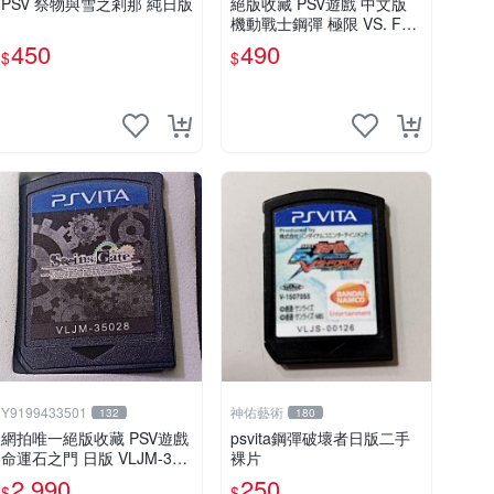
PSV 祭物與雪之剎那 純日版
絕版收藏 PSV遊戲 中文版
機動戰士鋼彈 極限 VS. FO
RCE
450
490
$
$
Y9199433501
神佑藝術
132
180
網拍唯一絕版收藏 PSV遊戲
psvita鋼彈破壞者日版二手
命運石之門 日版 VLJM-350
裸片
28
2,990
250
$
$