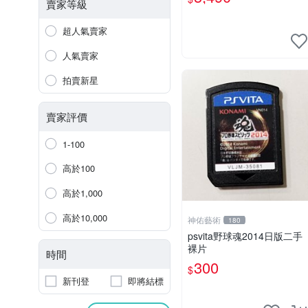
賣家等級
超人氣賣家
人氣賣家
拍賣新星
賣家評價
1-100
高於100
高於1,000
高於10,000
神佑藝術
180
psvita野球魂2014日版二手
裸片
時間
300
$
新刊登
即將結標