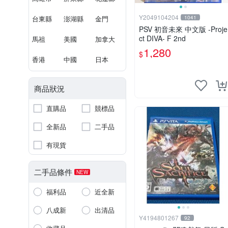
Y2049104204
台東縣
澎湖縣
金門
1041
PSV 初音未來 中文版 -Proje
ct DIVA- F 2nd
馬祖
美國
加拿大
1,280
$
香港
中國
日本
商品狀況
直購品
競標品
全新品
二手品
有現貨
二手品條件
NEW
福利品
近全新
八成新
出清品
Y4194801267
92