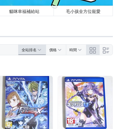
貓咪幸福補給站
毛小孩全方位寵愛
全站排名
價格
時間