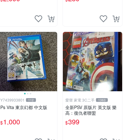
Y7439933801
愛寶 家電 3C二手
112
1363
Ps Vita 東京幻都 中文版
全新PSV 原版片 英文版 樂
高：復仇者聯盟
1,000
399
$
$