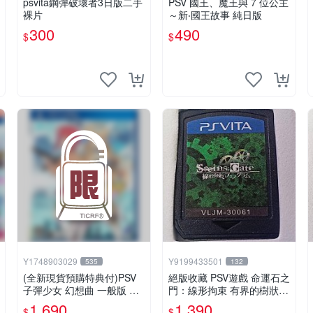
psvita鋼彈破壞者3日版二手
PSV 國王、魔王與 7 位公主
裸片
～新‧國王故事 純日版
300
490
$
$
Y1748903029
Y9199433501
535
132
(全新現貨預購特典付)PSV
絕版收藏 PSV遊戲 命運石之
子彈少女 幻想曲 一般版 亞
門：線形拘束 有界的樹狀圖
版 中英日文版
日版 VLJM-30061
1,690
1,390
$
$