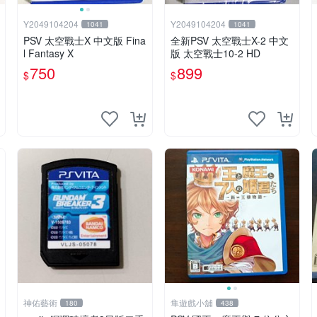
Y2049104204
Y2049104204
1041
1041
PSV 太空戰士X 中文版 Fina
全新PSV 太空戰士X-2 中文
l Fantasy X
版 太空戰士10-2 HD
750
899
$
$
神佑藝術
隼遊戲小舖
180
438