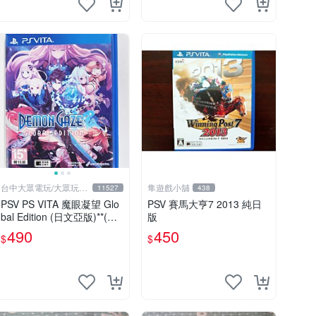
台中大眾電玩/大眾玩具
隼遊戲小舖
11527
438
店
PSV PS VITA 魔眼凝望 Glo
PSV 賽馬大亨7 2013 純日
bal Edition (日文亞版)**(二
版
手商品)【台中大眾電玩】
490
450
$
$