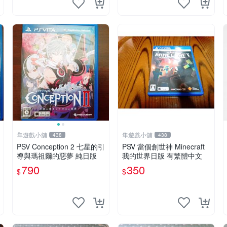
隼遊戲小舖
隼遊戲小舖
438
438
PSV Conception 2 七星的引
PSV 當個創世神 Minecraft
導與瑪祖爾的惡夢 純日版
我的世界日版 有繁體中文
790
350
$
$