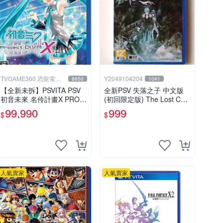
TVGAME360 恐龍電玩-
Y2049104204
8650
1041
台中店
【全新未拆】PSVITA PSV
全新PSV 失落之子 中文版
初音未來 名伶計畫X PROJ
(初回限定版) The Lost Chil
ECT DIVA X 日文版【台中
d
99,990
999
$
$
恐龍電玩】
人氣賣家
人氣賣家