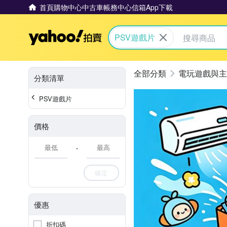
首頁
購物中心
中古車
帳務中心
信箱
App下載
Yahoo拍賣
PSV遊戲片
電玩遊戲與主
分類清單
PSV遊戲片
價格
-
確定
優惠
折扣碼