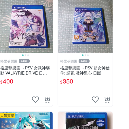
格里菲樂園
格里菲樂園
4489
4489
格里菲樂園 ~ PSV 女武神驅
格里菲樂園 ~ PSV 超女神信
動 VALKYRIE DRIVE 日文
仰: 諾瓦 激神黑心 日版
版
400
350
$
$
人氣賣家