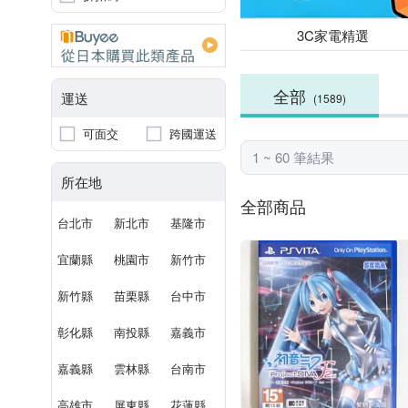
3C家電精選
全部
運送
(1589)
可面交
跨國運送
1 ~ 60 筆結果
所在地
全部商品
台北市
新北市
基隆市
宜蘭縣
桃園市
新竹市
新竹縣
苗栗縣
台中市
彰化縣
南投縣
嘉義市
嘉義縣
雲林縣
台南市
高雄市
屏東縣
花蓮縣