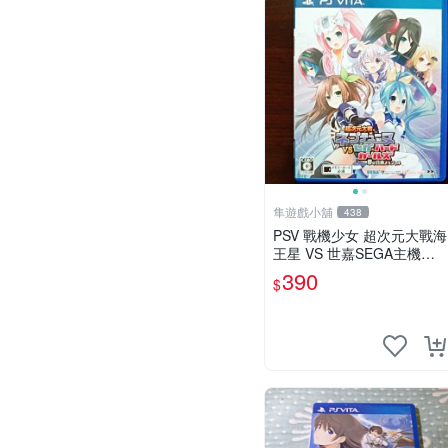
隼遊戲小舖
438
PSV 戰機少女 超次元大戰海
王星 VS 世嘉SEGA主機少
女 日版
390
$