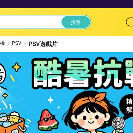
搜尋
PSV遊戲片
機
PSV