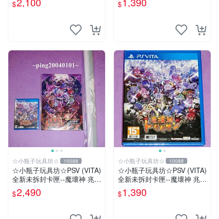
2,100
1,390
$
$
典--美術集
☆小瓶子玩具坊☆
☆小瓶子玩具坊☆
10088
10088
☆小瓶子玩具坊☆PSV (VITA)
☆小瓶子玩具坊☆PSV (VITA)
全新未拆封卡匣--魔壞神 兆力
全新未拆封卡匣--魔壞神 兆力
翁 Trader 店舖特典通常版
翁 (亞版日文版)
2,490
1,390
$
$
+特典--美術集