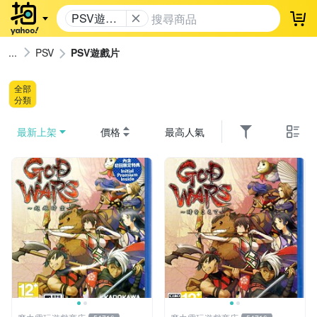
PSV遊戲
登
片
PSV
PSV遊戲片
全部
分類
最新上架
價格
最高人氣