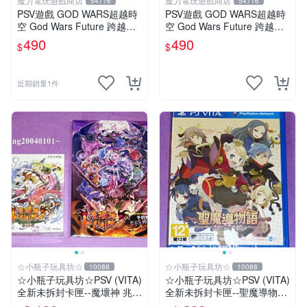
魔力電玩遊戲商店
魔力電玩遊戲商店
54716
54716
PSV遊戲 GOD WARS超越時
PSV遊戲 GOD WARS超越時
空 God Wars Future 跨越時
空 God Wars Future 跨越時
空 中文亞版【板橋魔力】
空 日文日版【板橋魔力】
490
490
$
$
近期銷量1件
☆小瓶子玩具坊☆
☆小瓶子玩具坊☆
10088
10088
☆小瓶子玩具坊☆PSV (VITA)
☆小瓶子玩具坊☆PSV (VITA)
全新未拆封卡匣--魔壞神 兆力
全新未拆封卡匣--聖魔導物語
翁 限定版 (亞版日文版)+特
(日版)