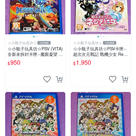
☆小瓶子玩具坊☆
☆小瓶子玩具坊☆
10088
10088
☆小瓶子玩具坊☆PSV (VITA)
☆小瓶子玩具坊☆PSV卡匣--
全新未拆封卡匣--魔眼凝望 Gl
超次次元戰記 戰機少女 Re;Bi
obal Edition 黃金版
rth2 SISTERS GENERATIO
950
1,950
$
$
N 限定版