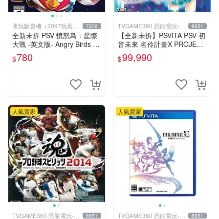
電玩販賣機（2097玩具公
TVGAME360 恐龍電玩-台
7206
8651
仔舖
中店
全新未拆 PSV 憤怒鳥：星際
【全新未拆】PSVITA PSV 初
大戰 -英文版- Angry Birds St
音未來 名伶計畫X PROJECT
ar Wars
DIVA X 日文版【台中恐龍電
780
99,990
$
$
玩】
人氣賣家
人氣賣家
TVGAME360 恐龍電玩-台
TVGAME360 恐龍電玩-台
8651
8651