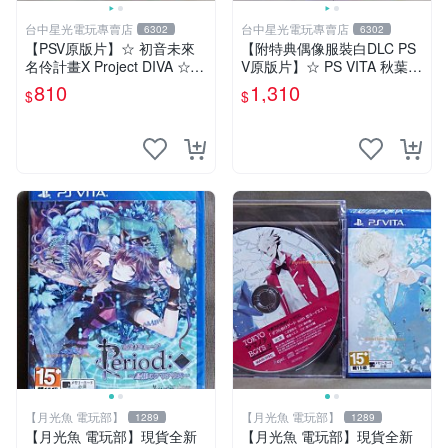
台中星光電玩專賣店
台中星光電玩專賣店
6302
6302
【PSV原版片】☆ 初音未來
【附特典偶像服裝白DLC PS
名伶計畫X Project DIVA ☆中
V原版片】☆ PS VITA 秋葉原
文版全新品【台中星光電玩】
妄想物語 秋葉潮物語 ☆中文
810
1,310
$
$
版全新品【台中星光電玩】
【月光魚 電玩部】
【月光魚 電玩部】
1289
1289
【月光魚 電玩部】現貨全新
【月光魚 電玩部】現貨全新