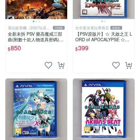
電玩販賣機（2097玩具公
台中星光電玩專賣店
7206
6302
仔舖
全新未拆 PSV 樂高魔戒三部
【PSV原版片】☆ 天啟之王 L
曲(附數十款人物道具密碼)Le
ORD of APOCALYPSE ☆日
go The Lord of the Rings-英
文亞版全新品【台中星光電
850
399
$
$
文美版-
玩】