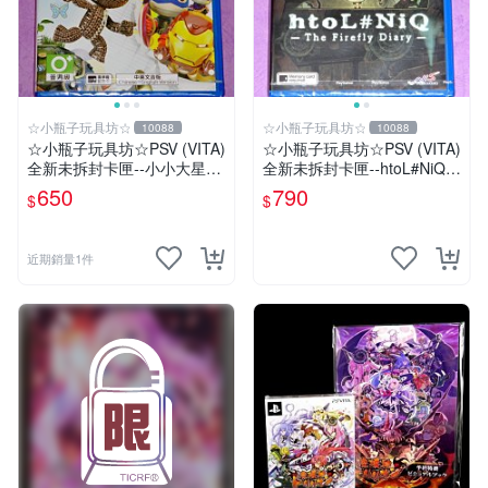
☆小瓶子玩具坊☆
☆小瓶子玩具坊☆
10088
10088
☆小瓶子玩具坊☆PSV (VITA)
☆小瓶子玩具坊☆PSV (VITA)
全新未拆封卡匣--小小大星球
全新未拆封卡匣--htoL#NiQ
PS Vita 漫威超級英雄版 中文
螢火蟲日記
650
790
$
$
版
近期銷量1件