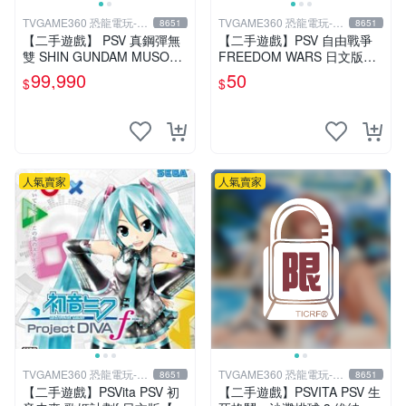
TVGAME360 恐龍電玩-台
TVGAME360 恐龍電玩-台
8651
8651
中店
中店
【二手遊戲】 PSV 真鋼彈無
【二手遊戲】PSV 自由戰爭
雙 SHIN GUNDAM MUSOU
FREEDOM WARS 日文版
A 中文版 【台中恐龍電玩】
【台中恐龍電玩】
99,990
50
$
$
人氣賣家
人氣賣家
TVGAME360 恐龍電玩-台
TVGAME360 恐龍電玩-台
8651
8651
中店
中店
【二手遊戲】PSVita PSV 初
【二手遊戲】PSVITA PSV 生