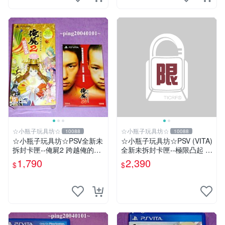
☆小瓶子玩具坊☆
☆小瓶子玩具坊☆
10088
10088
☆小瓶子玩具坊☆PSV全新未
☆小瓶子玩具坊☆PSV (VITA)
拆封卡匣--俺屍2 跨越俺的屍
全新未拆封卡匣--極限凸起 萌
體前進吧 限定版 (中文版)+特
萌水晶 限定版 (日版)
1,790
2,390
$
$
典--漫畫特輯