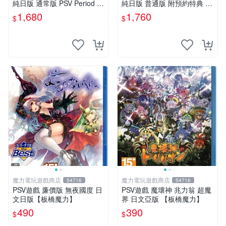
純日版 通常版 PSV Period ～
純日版 普通版 附預約特典 P
鳥籠之阿瑪迪斯～ 普通版 純
SV 東京山手 BOYS for V MAI
1,680
1,760
$
$
日版
N DISC
魔力電玩遊戲商店
魔力電玩遊戲商店
54716
54716
PSV遊戲 廉價版 無夜國度 日
PSV遊戲 魔壞神 兆力翁 超魔
文日版【板橋魔力】
界 日文亞版 【板橋魔力】
490
390
$
$