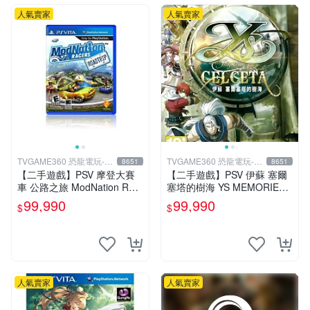
人氣賣家
人氣賣家
TVGAME360 恐龍電玩-台
TVGAME360 恐龍電玩-台
8651
8651
中店
中店
【二手遊戲】PSV 摩登大賽
【二手遊戲】PSV 伊蘇 塞爾
車 公路之旅 ModNation Rac
塞塔的樹海 YS MEMORIES
ers 中文版 【台中恐龍電玩】
OF CELCETA 中文版【台中
99,990
99,990
$
$
恐龍電玩】
人氣賣家
人氣賣家