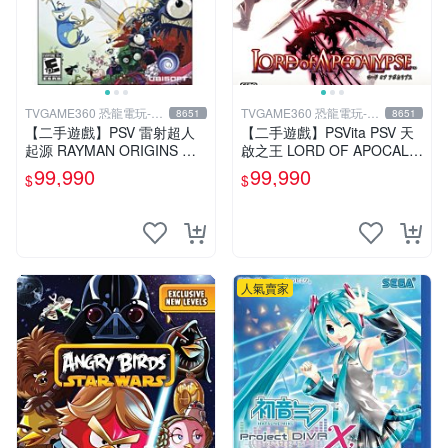
TVGAME360 恐龍電玩-台
TVGAME360 恐龍電玩-台
8651
8651
中店
中店
【二手遊戲】PSV 雷射超人
【二手遊戲】PSVita PSV 天
起源 RAYMAN ORIGINS 英
啟之王 LORD OF APOCALY
文版【台中恐龍電玩】
PSE 日文版【台中恐龍電
99,990
99,990
$
$
玩】
人氣賣家