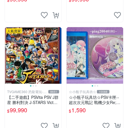
$
$
人氣賣家
TVGAME360 恐龍電玩-台
☆小瓶子玩具坊☆
8651
10088
中店
【二手遊戲】PSVita PSV J群
☆小瓶子玩具坊☆PSV卡匣--
星 勝利對決 J-STARS Victory
超次次元戰記 戰機少女Re;Bi
VS 中文版【台中恐龍電玩】
rth2 SISTERS GENERATIO
99,990
1,590
$
$
N日版+CD