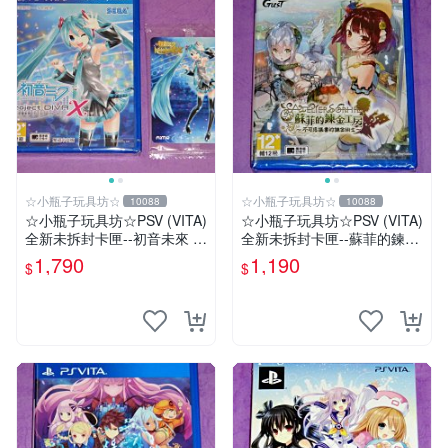
☆小瓶子玩具坊☆
☆小瓶子玩具坊☆
10088
10088
☆小瓶子玩具坊☆PSV (VITA)
☆小瓶子玩具坊☆PSV (VITA)
全新未拆封卡匣--初音未來 名
全新未拆封卡匣--蘇菲的鍊金
伶計畫X 中文版+特典--Aime
工房 不可思議之書的鍊金術
1,790
1,190
$
$
卡
士 中文版