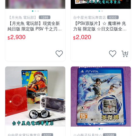
【月光魚 電玩部】
台中星光電玩專賣店
1289
6302
【月光魚 電玩部】現貨全新
【PSV原版片】☆ 魔壞神 兆
純日版 限定版 PSV 千之刃
力翁 限定版 ☆日文亞版全新
濤、桃花染之皇姬 初回限定
品【含美術集】台中星光電玩
2,930
2,020
$
$
版 純日版
台中星光電玩專賣店
☆小瓶子玩具坊☆
6302
10088