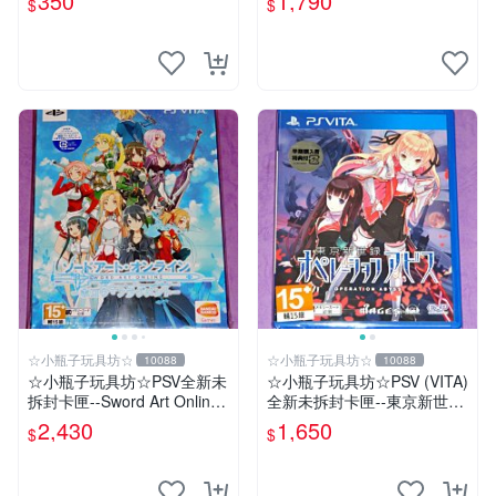
350
1,790
$
$
(無遊戲卡匣唷)
☆小瓶子玩具坊☆
☆小瓶子玩具坊☆
10088
10088
☆小瓶子玩具坊☆PSV全新未
☆小瓶子玩具坊☆PSV (VITA)
拆封卡匣--Sword Art Online
全新未拆封卡匣--東京新世錄
刀劍神域 虛空斷章 限定版
深淵行動 (日版)
2,430
1,650
$
$
(日版)