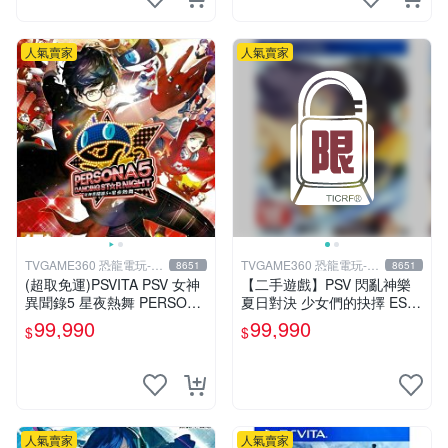
人氣賣家
人氣賣家
TVGAME360 恐龍電玩-台
TVGAME360 恐龍電玩-台
8651
8651
中店
中店
(超取免運)PSVITA PSV 女神
【二手遊戲】PSV 閃亂神樂
異聞錄5 星夜熱舞 PERSONA
夏日對決 少女們的抉擇 ESTI
5 DANCING P5D 中文版 台
VAL VERSUS 中文版【台中
99,990
99,990
$
$
中恐龍
恐龍電玩】
人氣賣家
人氣賣家