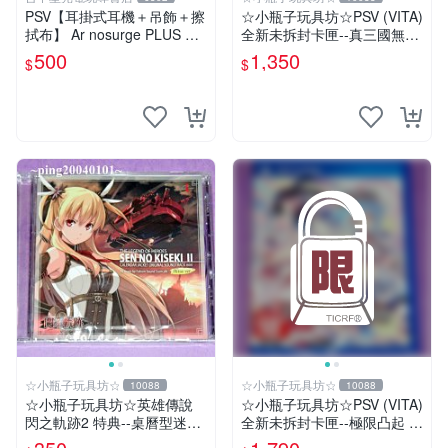
PSV【耳掛式耳機＋吊飾＋擦
☆小瓶子玩具坊☆PSV (VITA)
拭布】 Ar nosurge PLUS 獻
全新未拆封卡匣--真三國無雙
給誕生之星的祈禱詩 【限定
英傑傳 中文版
500
1,350
$
$
特典升級包】台中星光電玩
☆小瓶子玩具坊☆
☆小瓶子玩具坊☆
10088
10088
☆小瓶子玩具坊☆英雄傳說
☆小瓶子玩具坊☆PSV (VITA)
閃之軌跡2 特典--桌曆型迷你
全新未拆封卡匣--極限凸起 萌
原聲帶--"亞莉莎 Alisa"封面
萌水晶 (日版)