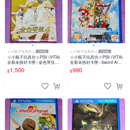
☆小瓶子玩具坊☆
☆小瓶子玩具坊☆
10088
10088
☆小瓶子玩具坊☆PSV (VITA)
☆小瓶子玩具坊☆PSV (VITA)
全新未拆封卡匣--金色琴弦4
全新未拆封卡匣--Sword Art
首批限定版 (中文版)
Online 刀劍神域 虛空斷章
1,500
990
$
$
(亞日版)