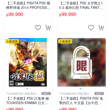
中店
中店
【二手遊戲】PSVITA PSV 職
【二手遊戲】PSV 太空戰士1
棒野球魂 2014 PROFESSIO
0-2 最終幻想 FINAL FANTAS
NAL BASEBALL 2014 日文
Y 10 X-2 FF 中文版 【台中恐
99,990
99,990
$
$
版
龍電玩】
人氣賣家
人氣賣家
TVGAME360 恐龍電玩-台
TVGAME360 恐龍電玩-台
8651
8651
中店
中店
【二手遊戲】PSV 討鬼傳 極
【二手遊戲】PSVITA PSV 進
TOUKIDEN KIWAMI 日文版
擊的巨人 中文版【台中恐龍
【台中恐龍電玩】
電玩】
99,990
99,990