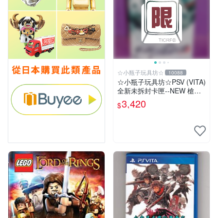
☆小瓶子玩具坊☆
10088
☆小瓶子玩具坊☆PSV (VITA)
全新未拆封卡匣--NEW 槍彈
辯駁 V3 大家的自相殘殺新學
3,420
$
期 限定版 (日版)