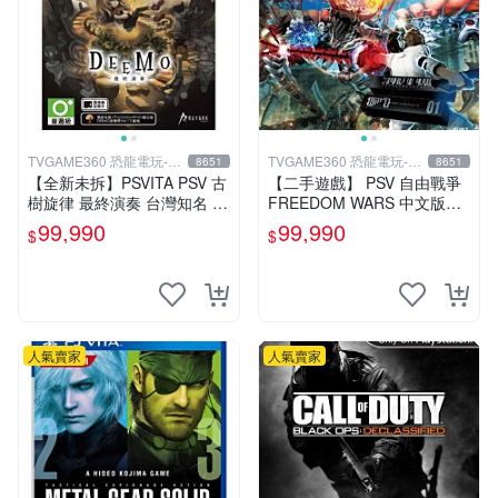
TVGAME360 恐龍電玩-台
TVGAME360 恐龍電玩-台
8651
8651
中店
中店
【全新未拆】PSVITA PSV 古
【二手遊戲】 PSV 自由戰爭
樹旋律 最終演奏 台灣知名 音
FREEDOM WARS 中文版
樂節奏遊戲 DEEMO REBOR
【台中恐龍電玩】
99,990
99,990
$
$
N 中文版 台中
人氣賣家
人氣賣家