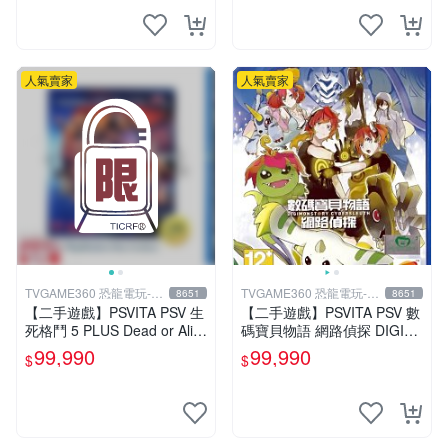
人氣賣家
人氣賣家
TVGAME360 恐龍電玩-台
TVGAME360 恐龍電玩-台
8651
8651
中店
中店
【二手遊戲】PSVITA PSV 生
【二手遊戲】PSVITA PSV 數
死格鬥 5 PLUS Dead or Aliv
碼寶貝物語 網路偵探 DIGIM
e 5 Plus 中文【台中恐龍電
ON STORY CYBER SLEUTH
99,990
99,990
$
$
玩】
中文版