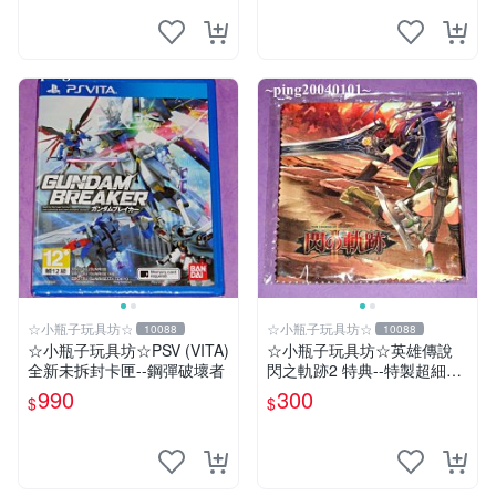
☆小瓶子玩具坊☆
☆小瓶子玩具坊☆
10088
10088
☆小瓶子玩具坊☆PSV (VITA)
☆小瓶子玩具坊☆英雄傳說
全新未拆封卡匣--鋼彈破壞者
閃之軌跡2 特典--特製超細纖
維掛布 (無遊戲卡匣唷)
990
300
$
$