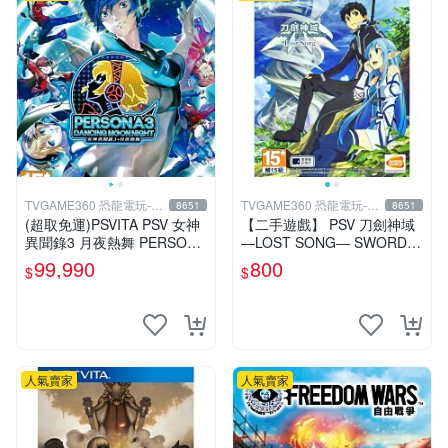
TVGAME360 恐龍電玩-台
TVGAME360 恐龍電玩-台
8651
8651
中店
中店
(超取免運)PSVITA PSV 女神
【二手遊戲】 PSV 刀劍神域
異聞錄3 月夜熱舞 PERSONA
―LOST SONG― SWORD A
3 DANCING P3D 中文版 台
RT ONLINE 中文版【台中恐
99,990
800
$
$
中恐龍
龍電玩】
人氣賣家
人氣賣家