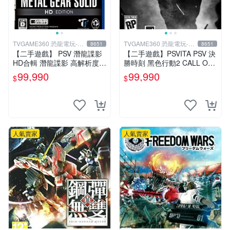
TVGAME360 恐龍電玩-台
TVGAME360 恐龍電玩-台
8651
8651
中店
中店
【二手遊戲】 PSV 潛龍諜影
【二手遊戲】PSVITA PSV 決
HD合輯 潛龍諜影 高解析度版
勝時刻 黑色行動2 CALL OF
(MGS 2+3 HD) 日文版 【台
DUTY BLACK OPS II 2 COD
99,990
99,990
$
$
中恐龍電玩】
英文版 台中
人氣賣家
人氣賣家