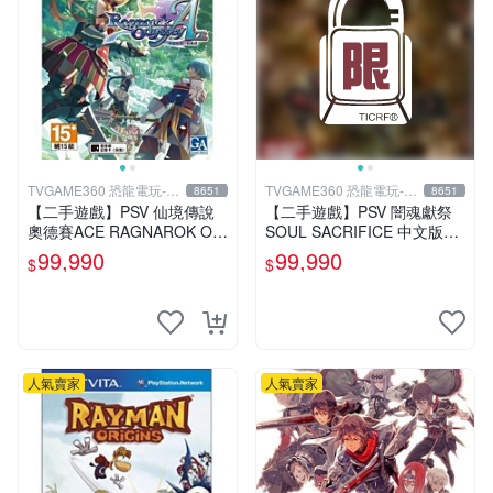
TVGAME360 恐龍電玩-台
TVGAME360 恐龍電玩-台
8651
8651
中店
中店
【二手遊戲】PSV 仙境傳說
【二手遊戲】PSV 闇魂獻祭
奧德賽ACE RAGNAROK OD
SOUL SACRIFICE 中文版
YSSEY ACE 中文版【台中恐
【台中恐龍電玩】
99,990
99,990
$
$
龍電玩】
人氣賣家
人氣賣家