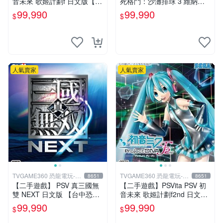
音未來 歌姬計劃f 日文版【台
死格鬥：沙灘排球 3 維納斯
中恐龍電玩】
中文版【台中恐龍電玩】
99,990
99,990
$
$
人氣賣家
人氣賣家
TVGAME360 恐龍電玩-台
TVGAME360 恐龍電玩-台
8651
8651
中店
中店
【二手遊戲】 PSV 真三國無
【二手遊戲】PSVita PSV 初
雙 NEXT 日文版 【台中恐龍
音未來 歌姬計劃f2nd 日文版
電玩】
【台中恐龍電玩】
99,990
99,990
$
$