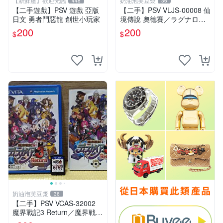
【新鮮屋】歡迎光臨
奶油泡芙豆漿
448
36
【二手遊戲】￼PSV 遊戲 亞版
【二手】PSV VLJS-00008 仙
日文 勇者鬥惡龍 創世小玩家
境傳說 奧德賽／ラグナロク
オデッセイ／Ragnarok Ody
200
200
$
$
ssey
奶油泡芙豆漿
36
【二手】PSV VCAS-32002
魔界戰記3 Return／魔界戦記
ディスガイア3 Return／Disg