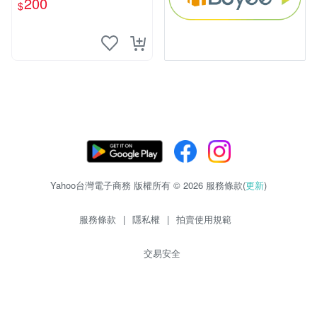
200
$
aea 3 Return
Yahoo台灣電子商務 版權所有 © 2026 服務條款(
更新
)
服務條款
|
隱私權
|
拍賣使用規範
交易安全