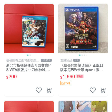
板橋區有店面可面交高價
嘉藏珍品
10552
12
回收電玩
新北市板橋超便宜可面交賣P
《信長的野望 創造》正版日
S VITA原版片~~刀劍神域 虛
版索尼PSV卡帶 #psv 1張，
空斷章 中文版~~實體店面可
同時購第二張起可減張， 成
200
1,660
95折
$
$
面交
色如圖，原相機拍攝，一卡一
拍，因相機，光線環境等因
折扣碼
素，成色可能與