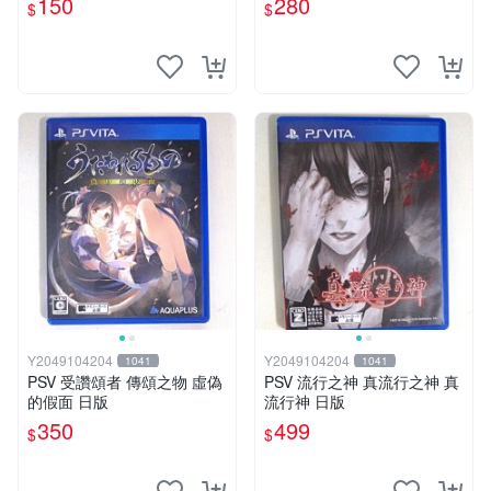
150
280
$
$
Y2049104204
Y2049104204
1041
1041
PSV 受讚頌者 傳頌之物 虛偽
PSV 流行之神 真流行之神 真
的假面 日版
流行神 日版
350
499
$
$