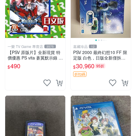
一樂 TV Game 專賣店
嘉藏珍品
3575
12
【PSV 原版片】全新現貨 特
PSV 2000 最終幻想10 FF 限
價優惠 PS vita 蒼翼默示錄 時
定版 白色，日版全新僅拆封
間幻象 BBCP 亞日版 日文版
未激活，游戲未拆封，原裝游
490
30,960
95折
$
$
【台中一樂電玩】
戲卡帶，配件齊全：說明書，
保修卡，USB數據線，充電器
折扣碼
都在