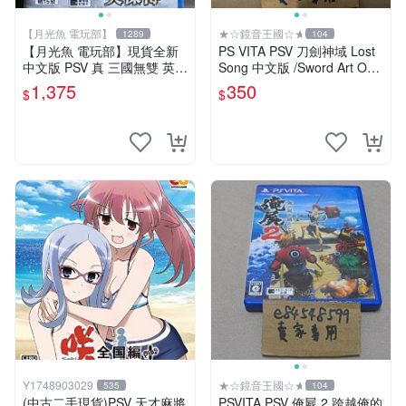
【月光魚 電玩部】
★☆鏡音王國☆★
1289
104
【月光魚 電玩部】現貨全新
PS VITA PSV 刀劍神域 Lost
中文版 PSV 真 三國無雙 英傑
Song 中文版 /Sword Art Onli
傳 一般版 亞版中文版
ne SAO
1,375
350
$
$
Y1748903029
★☆鏡音王國☆★
535
104
(中古二手現貨)PSV 天才麻將
PSVITA PSV 俺屍 2 跨越俺的