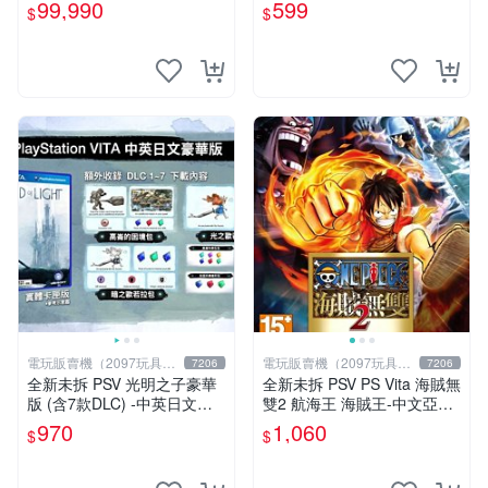
RS 4 中文版【台中恐龍電
ed Most Wanted
99,990
599
$
$
玩】
電玩販賣機（2097玩具公
電玩販賣機（2097玩具公
7206
7206
仔舖
仔舖
全新未拆 PSV 光明之子豪華
全新未拆 PSV PS Vita 海賊無
版 (含7款DLC) -中英日文亞
雙2 航海王 海賊王-中文亞版-
版- Child of Light
ONE PIECE MUSOU
970
1,060
$
$