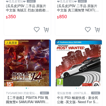
❤️瓜瓜皮電玩❤️
❤️瓜瓜皮電玩❤️
2402
2402
{瓜瓜皮}PSV 二手品 原版片
{瓜瓜皮}PSV 二手品 原版片
中文版 海賊王 烈血(遊戲都有
中文版 真三國無雙 NEXT(遊
回收)
戲都有回收)
350
850
$
$
人氣賣家
TVGAME360 恐龍電玩-台
電玩販賣機（2097玩具公
8651
7206
中店
仔舖
【二手遊戲】PSVITA PSV 戰
中古 PS3 極速快感：新全民
國無雙4 SAMURAI WARRIO
公敵 -英文版- Need For Spe