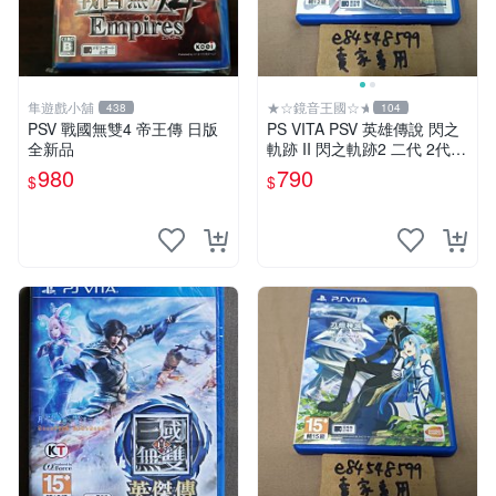
隼遊戲小舖
★☆鏡音王國☆★
438
104
PSV 戰國無雙4 帝王傳 日版
PS VITA PSV 英雄傳說 閃之
全新品
軌跡 II 閃之軌跡2 二代 2代
亞版 中文版 FALCOM 閃軌
980
790
$
$