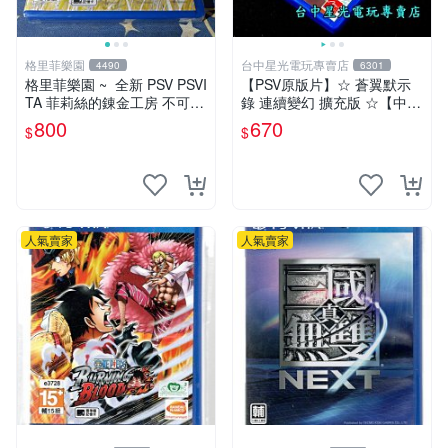
格里菲樂園
台中星光電玩專賣店
4490
6301
格里菲樂園 ~ 全新 PSV PSVI
【PSV原版片】☆ 蒼翼默示
TA 菲莉絲的錬金工房 不可思
錄 連續變幻 擴充版 ☆【中文
議旅的鍊金術士 中文版
版 中古二手商品】台中星光
800
670
$
$
電玩
人氣賣家
人氣賣家