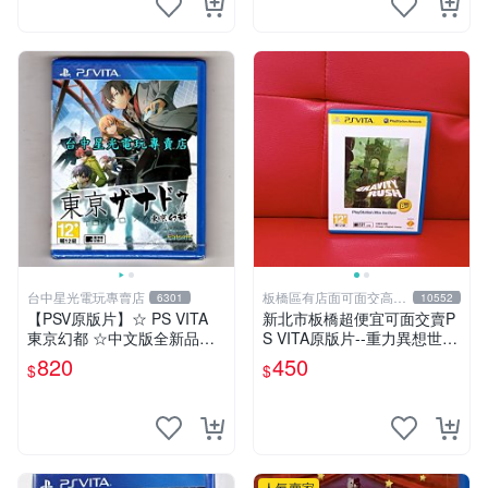
台中星光電玩專賣店
板橋區有店面可面交高價
6301
10552
回收電玩
【PSV原版片】☆ PS VITA
新北市板橋超便宜可面交賣P
東京幻都 ☆中文版全新品
S VITA原版片--重力異想世界
【台中星光電玩】
中文版~~實體店面可面交
820
450
$
$
人氣賣家