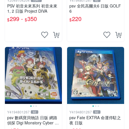
Y2049104204
Y4194801267
1041
92
PSV 初音未來系列 初音未來
psv 全民高爾夫6 日版 GOLF
1, 2 日版 Project DIVA
6
299 -
350
220
$
$
$
Y4194801267
Y4194801267
92
92
psv 數碼寶貝物語 日版 網路
psv Fate EXTRA 命運停駐之
偵探 Digi Monstory Cyber Sl
夜 日版
euth