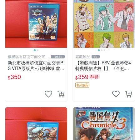
板橋區有店面可面交高價
嘉藏珍品
10552
12
回收電玩
新北市板橋超便宜可面交賣P
【游戲周邊】PSV 金色琴弦4
S VITA原版片~刀劍神域 虛空
特典明信片枚【】 《金色琴
幻界 中文版~~實體店面可面
弦4》作為女性向戀愛模擬游
350
359
84折
$
$
交
戲，其特典內容設計延續了系
列傳統，尤其以首批限定版附
折扣碼
贈的12張角色