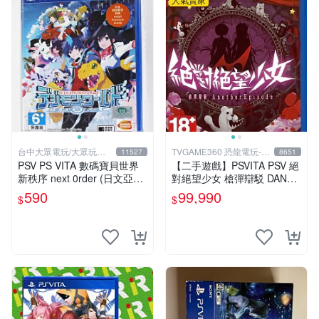
台中大眾電玩/大眾玩具
TVGAME360 恐龍電玩-台
11527
8651
店
中店
PSV PS VITA 數碼寶貝世界
【二手遊戲】PSVITA PSV 絕
新秩序 next 0rder (日文亞版)
對絕望少女 槍彈辯駁 DANGA
**(全新商品)【台中大眾電
NRONPA ANOTHER EPISO
590
99,990
$
$
玩】
DE 中文版