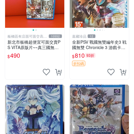
板橋區有店面可面交高價
嘉藏珍品
10552
12
回收電玩
新北市板橋超便宜可面交賣P
全新PSV 戰國無雙編年史3 戦
S VITA原版片~~真三國無雙7
國無雙 Chronicle 3 游戲卡帶
win猛將傳 中文版--實體店面
日文 【原裝正版 實體游戲卡
490
810
93折
$
$
可面交
帶】 【港版日文】 【全新未
開封，拆封後不支持退
折扣碼