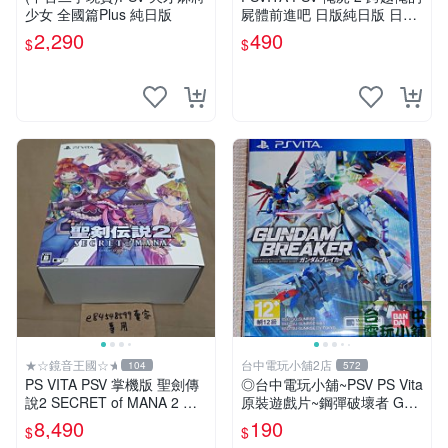
少女 全國篇Plus 純日版
屍體前進吧 日版純日版 日文
版 二手良品 PS VITA
2,290
490
$
$
★☆鏡音王國☆★
台中電玩小舖2店
104
572
PS VITA PSV 掌機版 聖劍傳
◎台中電玩小舖~PSV PS Vita
說2 SECRET of MANA 2 瑪
原裝遊戲片~鋼彈破壞者 Gun
娜傳奇 純日版 限定版 收藏家
dam Breaker ~190
8,490
190
$
$
版 典藏版