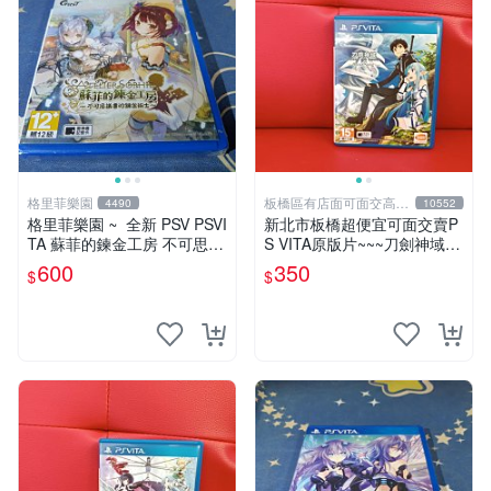
格里菲樂園
板橋區有店面可面交高價
4490
10552
回收電玩
格里菲樂園 ~ 全新 PSV PSVI
新北市板橋超便宜可面交賣P
TA 蘇菲的鍊金工房 不可思議
S VITA原版片~~~刀劍神域 L
之書的鍊金術士 中文版
ost Song 中文版~~~便宜賣
600
350
$
$