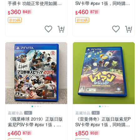
手裸卡 功能正常使用如圖所
SV卡帶 #psv 1張，同時購第
示 需要的朋友
二張起可減張， 成色如圖，
360
460
84折
87折
$
$
原相機拍攝，一卡一拍，因相
機，光線環境等因素，成色可
折扣碼
折扣碼
能與實物略微
嘉藏珍品
嘉藏珍品
12
12
《職業棒球 2019》正版日版
《雷曼傳奇》正版日版索尼P
索尼PSV卡帶 #psv 1張，同
SV卡帶 #psv 1張，同時購第
時購第二張起可減張， 成色
二張起可減張， 成色如圖，
460
850
87折
93折
$
$
如圖，原相機拍攝，一卡一
原相機拍攝，一卡一拍，因相