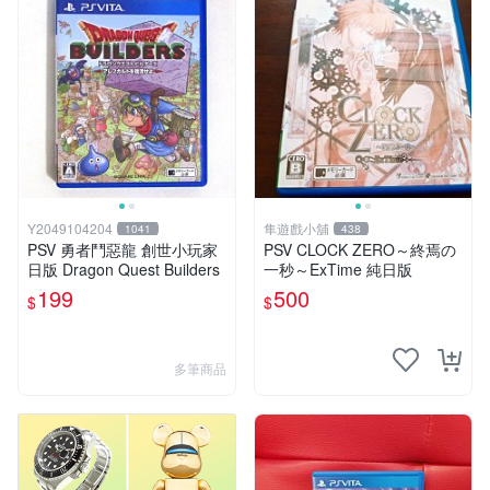
Y2049104204
隼遊戲小舖
1041
438
PSV 勇者鬥惡龍 創世小玩家
PSV CLOCK ZERO～終焉の
日版 Dragon Quest Builders
一秒～ExTime 純日版
199
500
$
$
多筆商品