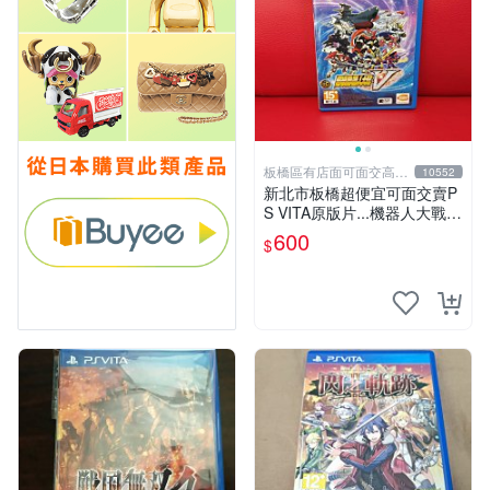
板橋區有店面可面交高價
10552
回收電玩
新北市板橋超便宜可面交賣P
S VITA原版片...機器人大戰V
中文版...實體店面可面交
600
$