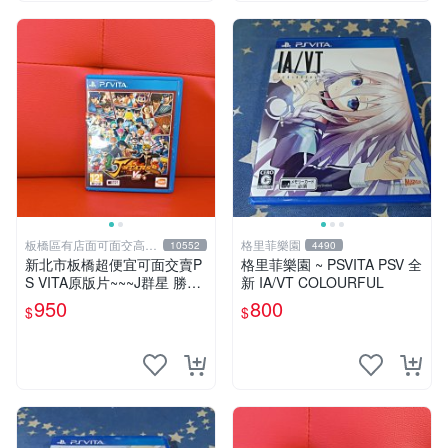
板橋區有店面可面交高價
格里菲樂園
10552
4490
回收電玩
新北市板橋超便宜可面交賣P
格里菲樂園 ~ PSVITA PSV 全
S VITA原版片~~~J群星 勝利
新 IA/VT COLOURFUL
對決 中文版~~~實體店面可面
950
800
$
$
交