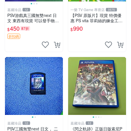
嘉藏珍品
一樂 TV Game 專賣店
12
3575
PSV游戲真三國無雙next 日
【PSV 原版片】現貨 特價優
文 東西有現貨 可以發手物品
惠 PS vita 菲莉絲的鍊金工房
無質量問題售不退不換
不可思議之旅的鍊金術士 中
450
990
87折
$
$
文版 含特典【一樂電玩】
折扣碼
嘉藏珍品
嘉藏珍品
12
12
PSV三國無雙next 日文， 二
《閃之軌跡》正版日版索尼P