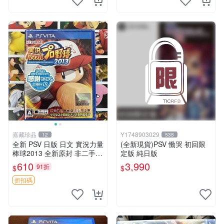
嘉藏珍品
Y1748903029
12
535
全新 PSV 日版 日文 實況力量
(全新現貨)PSV 慟哭 初回限
棒球2013 全新原封 非二手封
定版 純日版
裝
610
3,990
91折
$
$
折扣碼