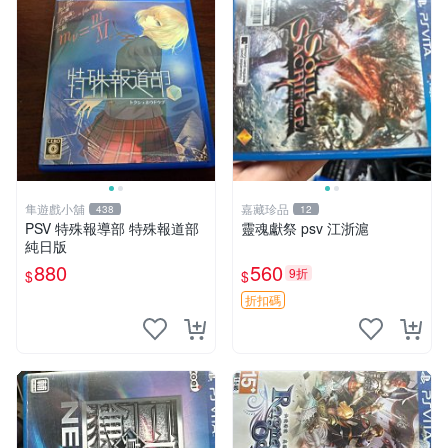
隼遊戲小舖
嘉藏珍品
438
12
PSV 特殊報導部 特殊報道部
靈魂獻祭 psv 江浙滬
純日版
880
560
9折
$
$
折扣碼