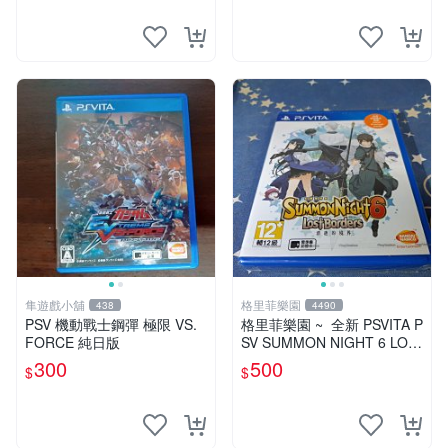
隼遊戲小舖
格里菲樂園
438
4490
PSV 機動戰士鋼彈 極限 VS.
格里菲樂園 ~ 全新 PSVITA P
FORCE 純日版
SV SUMMON NIGHT 6 LOS
T BORDERS 召喚夜響曲 消
300
500
$
$
逝的境界 中文版