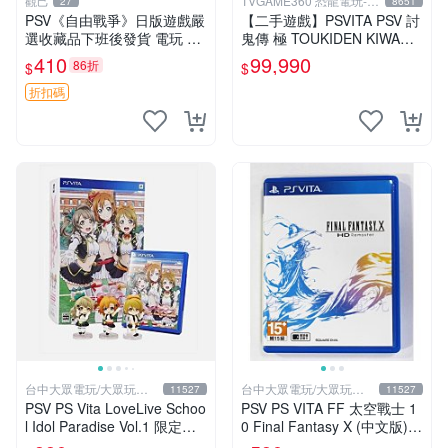
觀己
TVGAME360 恐龍電玩-台
27
8651
中店
PSV《自由戰爭》日版遊戲嚴
【二手遊戲】PSVITA PSV 討
選收藏品下班後發貨 電玩 測
鬼傳 極 TOUKIDEN KIWAMI
試機 PS3 測試盒 測試片
中文版【台中恐龍電玩】
410
99,990
86折
$
$
折扣碼
台中大眾電玩/大眾玩具
台中大眾電玩/大眾玩具
11527
11527
店
店
PSV PS Vita LoveLive Schoo
PSV PS VITA FF 太空戰士 1
l Idol Paradise Vol.1 限定版
0 Final Fantasy X (中文版)
【台中大眾電玩】
(二手商品)【台中大眾電玩】