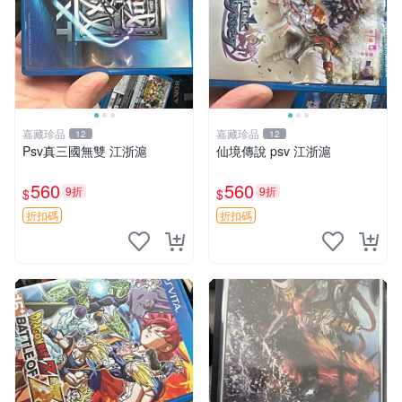
嘉藏珍品
嘉藏珍品
12
12
Psv真三國無雙 江浙滬
仙境傳說 psv 江浙滬
560
560
9折
9折
$
$
折扣碼
折扣碼