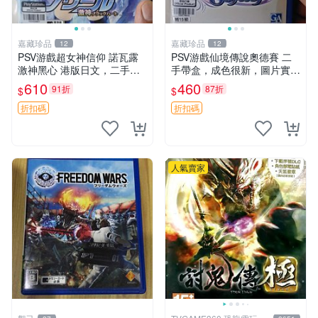
嘉藏珍品
嘉藏珍品
12
12
PSV游戲超女神信仰 諾瓦露
PSV游戲仙境傳說奧德賽 二
激神黑心 港版日文，二手箱
手帶盒，成色很新，圖片實拍
說全，幾乎全新 現貨，可，
現貨，可發，僅此一張
610
460
91折
87折
$
$
發貨
折扣碼
折扣碼
人氣賣家