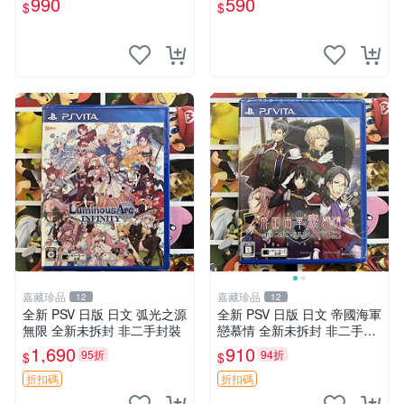
990
590
$
$
嘉藏珍品
嘉藏珍品
12
12
全新 PSV 日版 日文 弧光之源
全新 PSV 日版 日文 帝國海軍
無限 全新未拆封 非二手封裝
戀慕情 全新未拆封 非二手封
裝
1,690
910
95折
94折
$
$
折扣碼
折扣碼