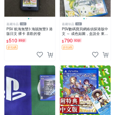
嘉藏珍品
嘉藏珍品
12
12
PSV 航海無雙3 海賊無雙3 港
PSV數碼寶貝網絡偵探港版中
版日文 裸卡 喜歡的發
文 ～ 成色如圖，盒說全 東西
有現貨 可以發
510
790
89折
93折
$
$
折扣碼
折扣碼