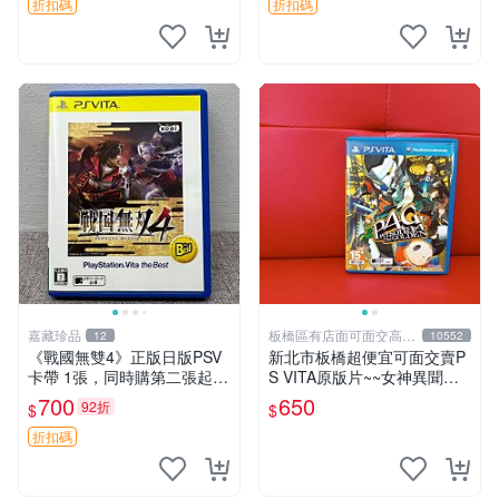
拍，因相機，光線環境等因
機，光線環境等因素，成色可
折扣碼
折扣碼
素，成色可能
能與實物略微
嘉藏珍品
板橋區有店面可面交高價
12
10552
回收電玩
《戰國無雙4》正版日版PSV
新北市板橋超便宜可面交賣P
卡帶 1張，同時購第二張起可
S VITA原版片~~女神異聞錄4
減張， 成色如圖，原相機拍
黃金版 P4G 中文版~~實體店
700
650
92折
$
$
攝，一卡一拍，因相機，光線
面可面交
環境等因素，成色可能與實物
折扣碼
略微不同，有要求