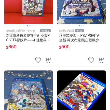
板橋區有店面可面交高價
格里菲樂園
10552
4490
回收電玩
新北市板橋超便宜可面交賣P
格里菲樂園 ~ PSV PSVITA
S VITA原版片~~~加速世界 V
全新 神次次元戰記 戰機少女
S 刀劍神域 千年的黃昏 中文
Re;Birth 3 V 世紀 日文版
650
500
$
$
版~~~便宜賣