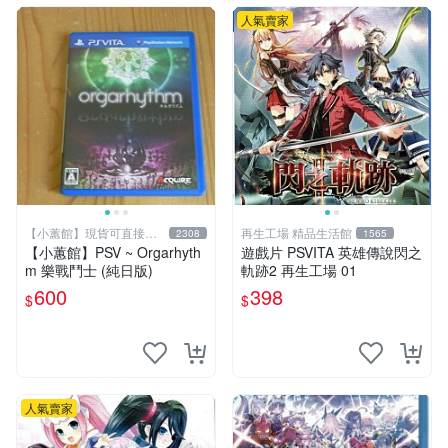
人氣賣家
【小蕙館】現貨可直接下
再生工場 精品生活館
2308
1565
標
【小蕙館】PSV ~ Orgarhyth
遊戲片 PSVITA 英雄傳說閃之
m 樂戰鬥士 (純日版)
軌跡2 再生工場 01
600
398
$
$
人氣賣家