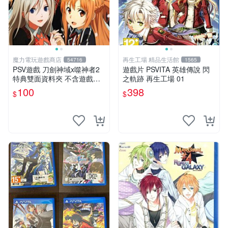
魔力電玩遊戲商店
再生工場 精品生活館
54716
1565
PSV遊戲 刀劍神域x噬神者2
遊戲片 PSVITA 英雄傳說 閃
特典雙面資料夾 不含遊戲光
之軌跡 再生工場 01
碟【板橋魔力】
100
398
$
$