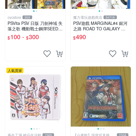
cycstore
魔力電玩遊戲商店
303
54716
PSVita PSV 日版 刀劍神域 失
PSV遊戲 MARGINAL#4 銀河
落之歌 機動戰士鋼彈SEED
之路 ROAD TO GALAXY 日
東京幻都 海賊無雙3 經典熱
文日版 【板橋魔力】
100 -
300
490
$
$
$
血動作 RPG
人氣賣家
再生工場 精品生活館
【小蕙館】現貨可直接下
1565
2308