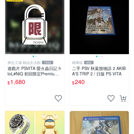
再生工場 精品生活館
精華區
1565
856
遊戲片 PSVITA 螢火蟲日記 h
二手 PSV 秋葉脫物語 2 AKIB
toL#NiQ 初回限定Premium
A'S TRIP 2 / 日版 PS VITA
版 再生工場 01
1,680
240
$
$