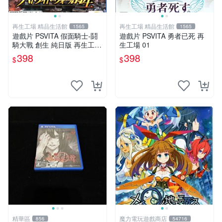
再生工場 精品生活館
再生工場 精品生活館
1565
1565
遊戲片 PSVITA 假面騎士-鬪
遊戲片 PSVITA 勇者已死 再
騎大戰 創生 純日版 再生工場
生工場 01
01
398
398
$
$
精華區
魔力電玩遊戲商店
856
54716