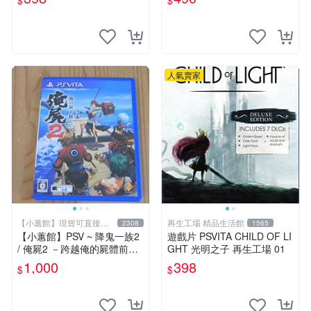
$
$
人氣賣家
【小蕙館】現貨可直接下
再生工場 精品生活館
2308
1565
標
【小蕙館】PSV ~ 降鬼一族2
遊戲片 PSVITA CHILD OF LI
/ 俺屍2 －跨越俺的屍體前進
GHT 光明之子 再生工場 01
吧 (純日版)
1,000
398
$
$