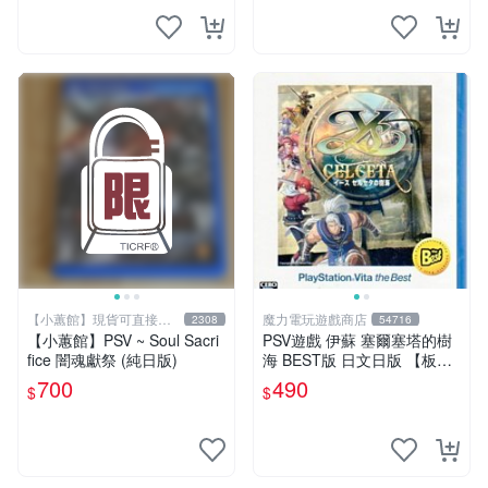
【小蕙館】現貨可直接下
魔力電玩遊戲商店
2308
54716
標
【小蕙館】PSV ~ Soul Sacri
PSV遊戲 伊蘇 塞爾塞塔的樹
fice 闇魂獻祭 (純日版)
海 BEST版 日文日版 【板橋
魔力】
700
490
$
$