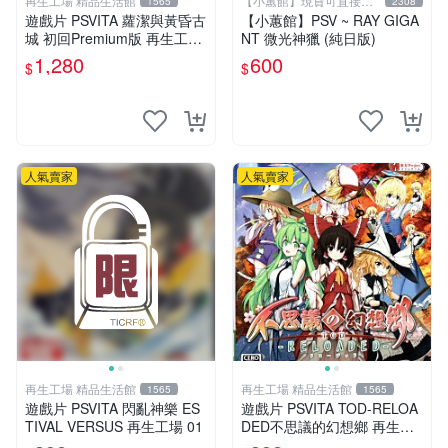
再生工場 精品生活館
【小蕙館】現貨可直接下
1565
2308
標
遊戲片 PSVITA 蘿潔與黃昏古
【小蕙館】PSV ~ RAY GIGA
城 初回Premium版 再生工場
NT 微光神獵 (純日版)
01
1,280
600
$
$
人氣賣家
人氣賣家
再生工場 精品生活館
再生工場 精品生活館
1565
1565
遊戲片 PSVITA 閃亂神樂 ES
遊戲片 PSVITA TOD-RELOA
TIVAL VERSUS 再生工場 01
DED不思議的幻想鄉 再生工
場 01