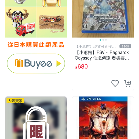
【小蕙館】現貨可直接下
2308
標
【小蕙館】PSV ~ Ragnarok
Odyssey 仙境傳說 奧德賽
(純日版)
680
$
人氣賣家