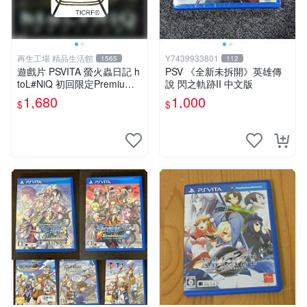
再生工場 精品生活館
Y7439933801
1565
112
遊戲片 PSVITA 螢火蟲日記 h
PSV 《全新未拆開》英雄傳
toL#NiQ 初回限定Premium
說 閃之軌跡II 中文版
版 再生工場 01
1,680
1,000
$
$