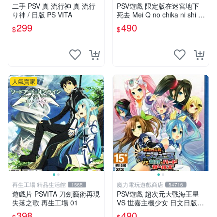
二手 PSV 真 流行神 真 流行
PSV遊戲 限定版在迷宮地下
り神 / 日版 PS VITA
死去 Mei Q no chika ni shi 日
文日版 附特典【板橋魔力】
299
490
$
$
人氣賣家
再生工場 精品生活館
魔力電玩遊戲商店
1565
54716
遊戲片 PSVITA 刀劍藝術再現
PSV遊戲 超次元大戰海王星
失落之歌 再生工場 01
VS 世嘉主機少女 日文日版
附特典CD【板橋魔力】
398
490