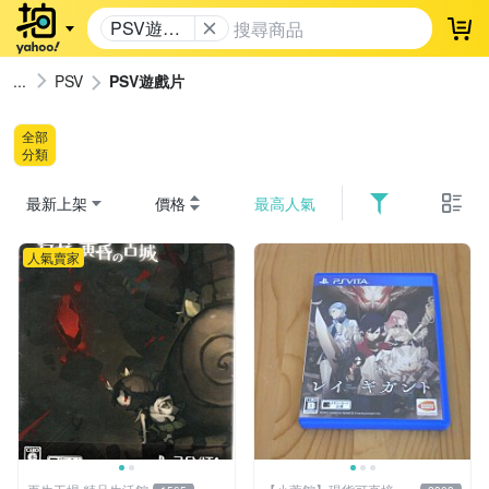
PSV遊戲
登
片
PSV
PSV遊戲片
全部
分類
最新上架
價格
最高人氣
人氣賣家