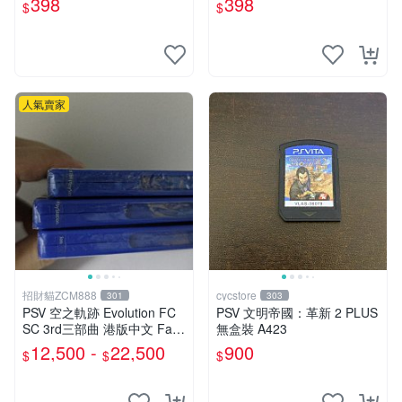
398
398
$
$
人氣賣家
招財貓ZCM888
cycstore
301
303
PSV 空之軌跡 Evolution FC
PSV 文明帝國：革新 2 PLUS
SC 3rd三部曲 港版中文 Falc
無盒裝 A423
om RPG遊戲
12,500 -
22,500
900
$
$
$