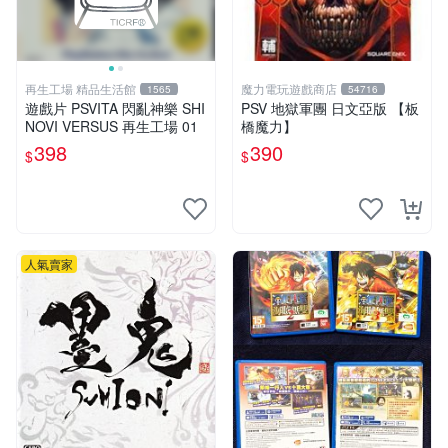
再生工場 精品生活館
魔力電玩遊戲商店
1565
54716
遊戲片 PSVITA 閃亂神樂 SHI
PSV 地獄軍團 日文亞版 【板
NOVI VERSUS 再生工場 01
橋魔力】
398
390
$
$
人氣賣家