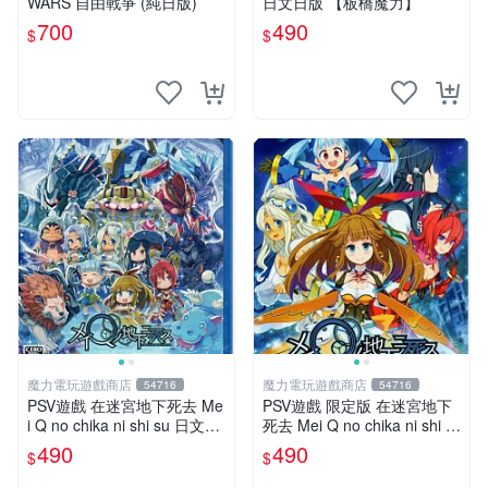
WARS 自由戰爭 (純日版)
日文日版 【板橋魔力】
700
490
$
$
魔力電玩遊戲商店
魔力電玩遊戲商店
54716
54716
PSV遊戲 在迷宮地下死去 Me
PSV遊戲 限定版 在迷宮地下
i Q no chika ni shi su 日文日
死去 Mei Q no chika ni shi s
版 附特典【板橋魔力】
u 日文亞版 【板橋魔力】
490
490
$
$