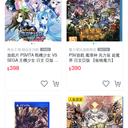
再生工場 精品生活館
魔力電玩遊戲商店
1565
54716
遊戲片 PSVITA 戰機少女 VS
PSV遊戲 魔壞神 兆力翁 超魔
SEGA 主機少女 日文 亞版 再
界 日文亞版 【板橋魔力】
生工場 01
398
390
$
$
人氣賣家