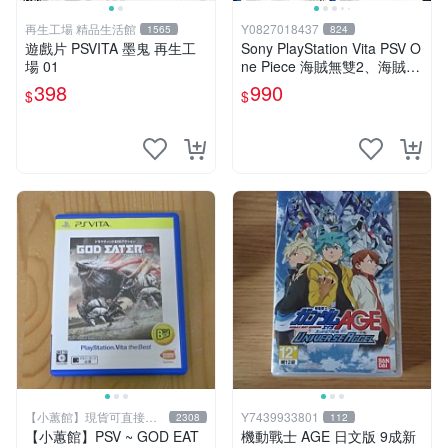
再生工場 精品生活館
Y0827018437
1565
824
遊戲片 PSVITA 墨鬼 再生工
Sony PlayStation Vita PSV O
場 01
ne Piece 海賊無雙2、海賊無
雙3 中文版
398
990
$
$
【小蕙館】現貨可直接下
Y7439933801
2308
112
標
【小蕙館】PSV ~ GOD EAT
機動戰士 AGE 日文版 9成新