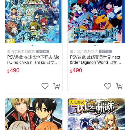
魔力電玩遊戲商店
魔力電玩遊戲商店
54716
54716
PSV遊戲 在迷宮地下死去 Me
PSV遊戲 數碼寶貝世界 next
i Q no chika ni shi su 日文亞
0rder Digimon World 日文日
版 【板橋魔力】
版 【板橋魔力】
490
490
$
$
人氣賣家