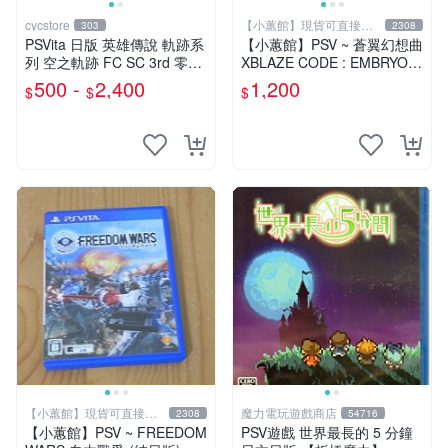
cycstore
【小蕙館】現貨可直接下
303
2308
標
PSVita 日版 英雄傳說 軌跡系
【小蕙館】PSV ~ 蒼翼幻想曲
列 空之軌跡 FC SC 3rd 零之
XBLAZE CODE : EMBRYO
軌跡 碧之軌跡 Evolution PSV
(純日版)
500 -
2,400
1,200
$
$
$
【小蕙館】現貨可直接下
魔力電玩遊戲商店
2308
54716
標
【小蕙館】PSV ~ FREEDOM
PSV遊戲 世界最長的 5 分鐘