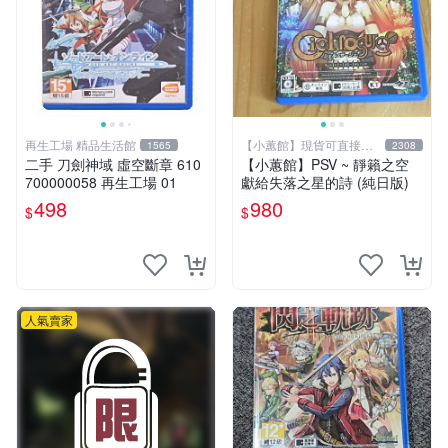
再生工場 精品生活館
【小蕙館】現貨可直接下
1565
2308
標
二手 刀劍神域 虛空斷章 610
【小蕙館】PSV ~ 靜籟之空
700000058 再生工場 01
獻給失落之星的詩 (純日版)
498
980
$
$
人氣賣家