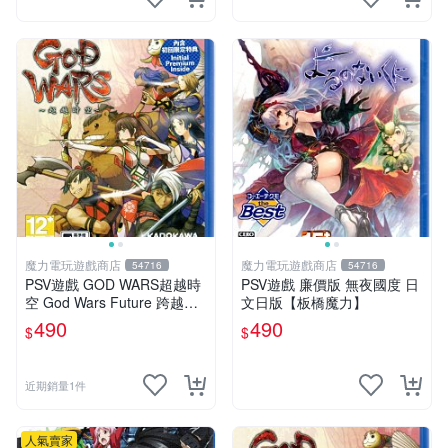
魔力電玩遊戲商店
魔力電玩遊戲商店
54716
54716
PSV遊戲 GOD WARS超越時
PSV遊戲 廉價版 無夜國度 日
空 God Wars Future 跨越時
文日版【板橋魔力】
空 中文亞版【板橋魔力】
490
490
$
$
近期銷量1件
人氣賣家