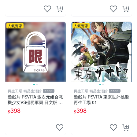
人氣賣家
人氣賣家
再生工場 精品生活館
再生工場 精品生活館
1565
1565
遊戲片 PSVITA 激次元組合戰
遊戲片 PSVITA 東京世外桃源
機少女VS殭屍軍團 日文版 再
再生工場 01
生工場 01
398
398
$
$