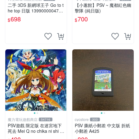
標
二手 3DS 新網球王子 Go to t
【小蕙館】PSV ~ 魔都紅色幽
he top 日版 139900000478
擊隊 (純日版)
再生工場 01
698
700
$
$
魔力電玩遊戲商店
cycstore
54716
303
PSV遊戲 限定版 在迷宮地下
PSV 撕紙小郵差 中文版 折紙
死去 Mei Q no chika ni shi s
小郵差 A425
u 日文亞版 【板橋魔力】