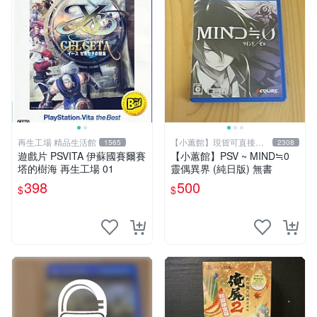
再生工場 精品生活館
【小蕙館】現貨可直接下
1565
2308
標
遊戲片 PSVITA 伊蘇國賽爾賽
【小蕙館】PSV ~ MIND≒0
塔的樹海 再生工場 01
靈偶異界 (純日版) 無書
398
500
$
$