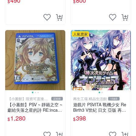
490
800
$
$
人氣賣家
【小蕙館】現貨可直接下
再生工場 精品生活館
2308
1565
標
【小蕙館】PSV ~ 靜籟之空 ~
遊戲片 PSVITA 戰機少女 Re
獻給失落之星的詩 RE:incarn
Birth3 V世紀 日文 亞版 再生
ation (純日版)
工場 01
1,280
398
$
$