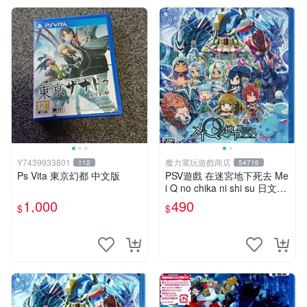
Y7439933801
魔力電玩遊戲商店
112
54716
Ps Vita 東京幻都 中文版
PSV遊戲 在迷宮地下死去 Me
i Q no chika ni shi su 日文日
版 附特典【板橋魔力】
1,000
490
$
$