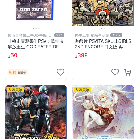
橙市青蘋果二手3c-手機/相
再生工場 精品生活館
917
1565
機
【橙市青蘋果】PSV：噬神者
遊戲片 PSVITA SKULLGIRLS
解放重生 GOD EATER RES
2ND ENCORE 日文版 再生
URRECTION 日版 #19491
工場 01
50
398
$
$
競標
剩6天
人氣賣家
人氣賣家