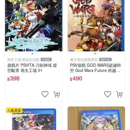
再生工場 精品生活館
魔力電玩遊戲商店
1565
54716
遊戲片 PSVITA 刀劍神域 虛
PSV遊戲 GOD WARS超越時
空斷章 再生工場 01
空 God Wars Future 跨越時
空 日文日版【板橋魔力】
398
490
$
$
人氣賣家