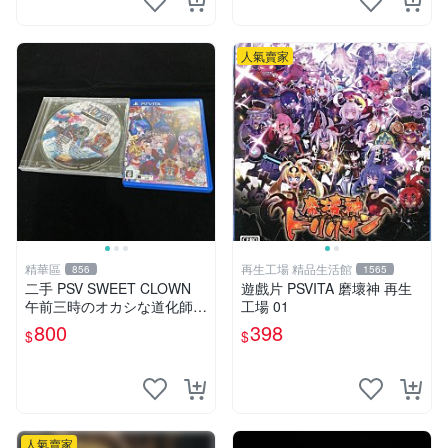
人氣賣家
精華區
再生工場 精品生活館
856
1565
二手 PSV SWEET CLOWN
遊戲片 PSVITA 磨壞神 再生
午前三時のオカシな道化師
工場 01
含預約特典CD / 日版 午前三
800
398
$
$
時的怪異小丑
人氣賣家