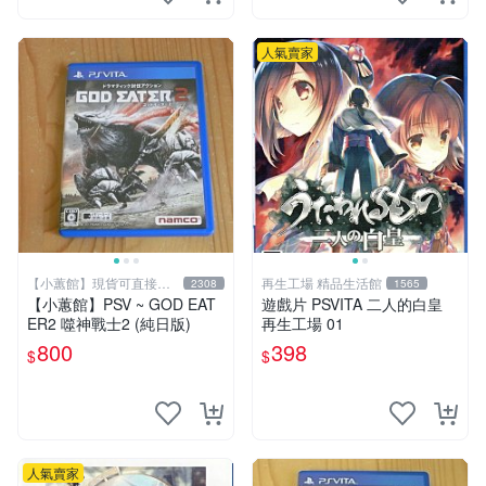
人氣賣家
【小蕙館】現貨可直接下
再生工場 精品生活館
2308
1565
標
【小蕙館】PSV ~ GOD EAT
遊戲片 PSVITA 二人的白皇
ER2 噬神戰士2 (純日版)
再生工場 01
800
398
$
$
人氣賣家