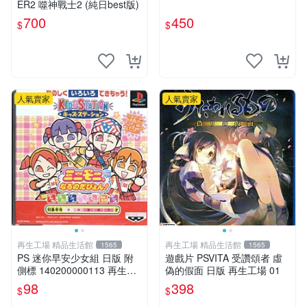
ER2 噬神戰士2 (純日best版)
700
450
$
$
人氣賣家
人氣賣家
再生工場 精品生活館
再生工場 精品生活館
1565
1565
PS 迷你早安少女組 日版 附
遊戲片 PSVITA 受讚頌者 虛
側標 140200000113 再生工
偽的假面 日版 再生工場 01
場YR2012 02
98
398
$
$