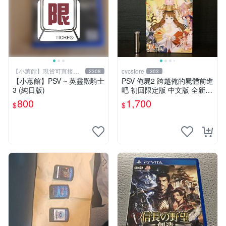
【小蕙館】現貨可直接下
cycstore
2308
303
標
【小蕙館】PSV ~ 英靈殿騎士
PSV 俺屍2 跨越俺的屍體前進
3 (純日版)
吧 初回限定版 中文版 全新未
拆封 X200
800
1,700
$
$