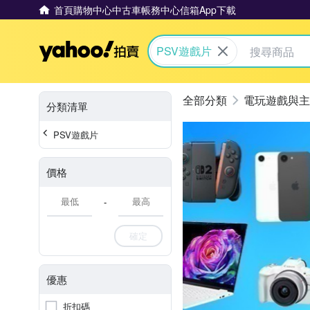
首頁
購物中心
中古車
帳務中心
信箱
App下載
Yahoo拍賣
PSV遊戲片
電玩遊戲與主
分類清單
PSV遊戲片
價格
-
確定
優惠
折扣碼