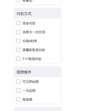
收藏品
付款方式
現金付款
信用卡一次付清
分期0利率
萊爾富取貨付款
7-11取貨付款
競標條件
可立即結標
一元起標
無底價