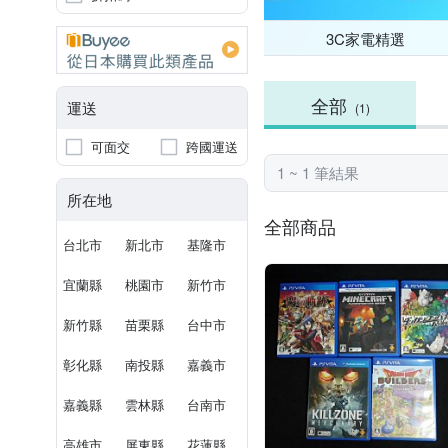
3C家電精選
全部
運送
(1)
可面交
跨國運送
1 ~ 1 筆結果
所在地
全部商品
台北市
新北市
基隆市
宜蘭縣
桃園市
新竹市
新竹縣
苗栗縣
台中市
彰化縣
南投縣
嘉義市
嘉義縣
雲林縣
台南市
高雄市
屏東縣
花蓮縣