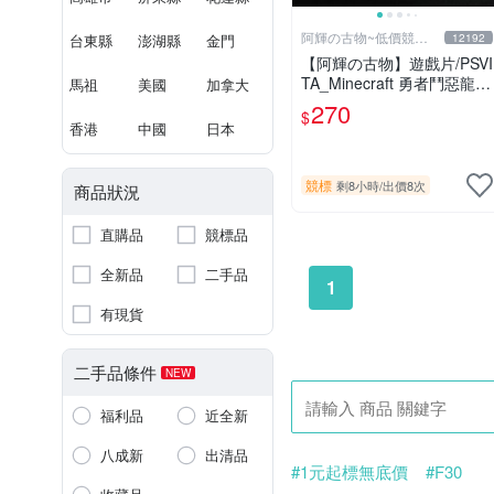
阿輝の古物~低價競標
台東縣
澎湖縣
金門
12192
五六日結標
【阿輝の古物】遊戲片/PSVI
TA_Minecraft 勇者鬥惡龍
馬祖
美國
加拿大
殺戮地帶 英雄傳說 槍彈辯
270
$
駁 一批合售_刮痕污漬_1元
香港
中國
日本
起標無底價_#F30
競標
剩8小時
/
出價8次
商品狀況
直購品
競標品
全新品
二手品
1
有現貨
二手品條件
NEW
福利品
近全新
八成新
出清品
#1元起標無底價
#F30