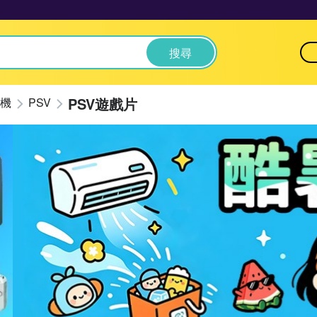
搜尋
PSV遊戲片
機
PSV