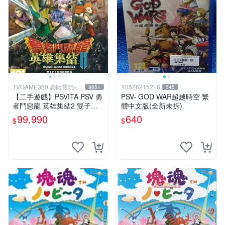
TVGAME360 恐龍電玩-台
Y0526215216
8651
345
中店
【二手遊戲】PSVITA PSV 勇
PSV- GOD WAR超越時空 繁
者鬥惡龍 英雄集結2 雙子之
體中文版(全新未拆)
王與預言的終焉 中文版 DRA
99,990
640
$
$
GON QUEST 台中