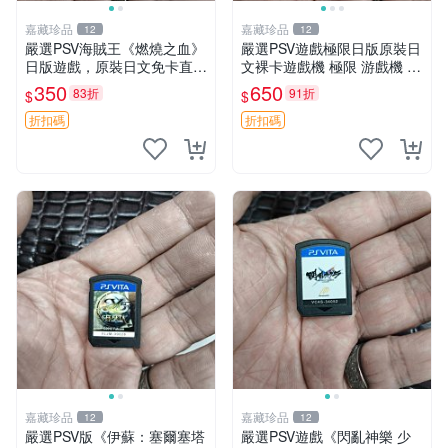
嘉藏珍品
嘉藏珍品
12
12
嚴選PSV海賊王《燃燒之血》
嚴選PSV遊戲極限日版原裝日
日版遊戲，原裝日文免卡直玩
文裸卡遊戲機 極限 游戲機 P
海賊王 PSV 測試版 游戲
SV
350
650
83折
91折
$
$
折扣碼
折扣碼
嘉藏珍品
嘉藏珍品
12
12
嚴選PSV版《伊蘇：塞爾塞塔
嚴選PSV遊戲《閃亂神樂 少