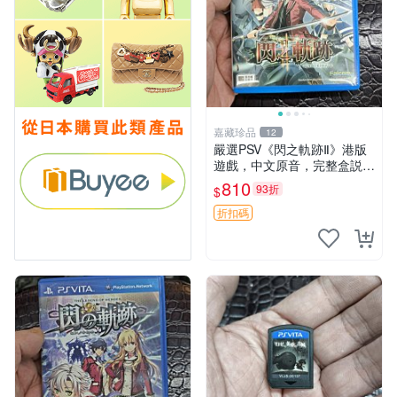
嘉藏珍品
12
嚴選PSV《閃之軌跡Ⅱ》港版
遊戲，中文原音，完整盒説，
實拍展示成色佳 閃之軌跡Ⅱ P
810
93折
$
SV 港版 中文
折扣碼