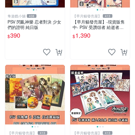
隼遊戲小舖
【早月貓發売屋】
438
413
PSV 閃亂神樂 忍者對決 少女
【早月貓發売屋】-現貨販售
們的證明 純日版
中- PSV 受讚頌者 給逝者的
搖籃曲 純日版 日文版 ※系統
390
1,390
$
$
全面大幅強化※
【早月貓發売屋】
【早月貓發売屋】
413
413