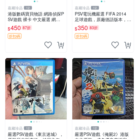
嘉藏珍品
嘉藏珍品
12
12
港版數碼寶貝物語 網路偵探P
PSV電玩機嚴選 FIFA 2014
SV遊戲 裸卡 中文嚴選 網絡
足球遊戲，原廠德語版本，清
偵探 裸卡 PSV游戲 港版
晰未開盒 fifa 2014 psv 電玩
450
350
87折
83折
$
$
機
折扣碼
折扣碼
嘉藏珍品
嘉藏珍品
12
12
嚴選PSV遊戲《東京迷城》，
嚴選PSV遊戲《俺屍2》港版