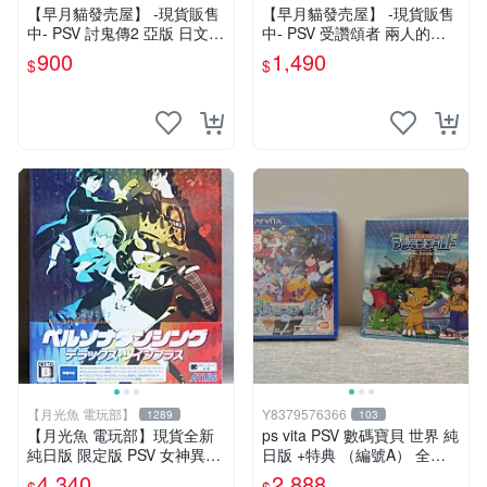
【早月貓發売屋】 -現貨販售
【早月貓發売屋】 -現貨販售
中- PSV 討鬼傳2 亞版 日文版
中- PSV 受讚頌者 兩人的白
寶箱版 限定版 ※限量到貨※ K
皇 純日版 珍藏版 限定版 ※系
900
1,490
$
$
OEI
列最終回※ 二人的白皇
【月光魚 電玩部】
Y8379576366
1289
103
【月光魚 電玩部】現貨全新
ps vita PSV 數碼寶貝 世界 純
純日版 限定版 PSV 女神異聞
日版 +特典 （編號A） 全新
錄熱舞 雙重加值包 雙重plus
未拆
4,340
2,888