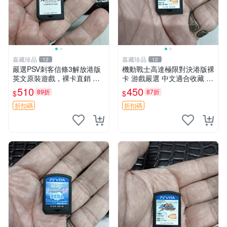
嘉藏珍品
嘉藏珍品
12
12
嚴選PSV刺客信條3解放港版
機動戰士高達極限對決港版裸
英文原裝遊戲，裸卡直銷 刺
卡 游戲嚴選 中文適合收藏 機
客信條3 游戲 港版游戲
動戰士 高達對決 游戲機
510
450
89折
87折
$
$
折扣碼
折扣碼