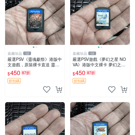
嘉藏珍品
嘉藏珍品
12
12
嚴選PSV《靈魂獻祭》港版中
嚴選PSV遊戲《夢幻之星 NO
文遊戲，原裝裸卡直送 靈魂
VA》港版中文裸卡 夢幻之星
獻祭 PSV 游戲 卡帶
游戲 PSV 遊戲卡帶
450
450
87折
87折
$
$
折扣碼
折扣碼