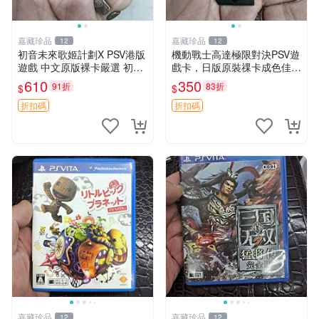
嘉藏珍品
嘉藏珍品
12
12
初音未來歌姬計劃X PSV港版
機動戰士高達極限對決PSV遊
遊戲 中文原版裸卡嚴選 初音
戲卡，日版原裝祼卡成色佳
未來 畫集 游戲 限量版
機動戰士高達極限對決 PSV
610
350
91折
83折
$
$
日版 裸卡 成品
折扣碼
折扣碼
嘉藏珍品
嘉藏珍品
12
12