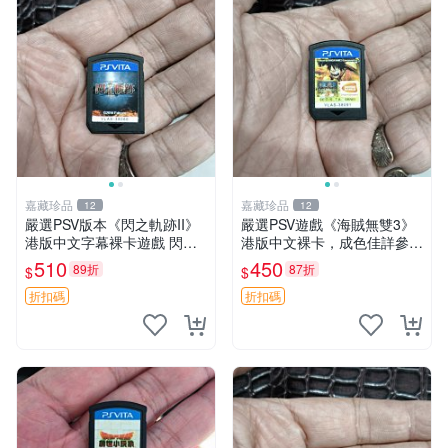
嘉藏珍品
嘉藏珍品
12
12
嚴選PSV版本《閃之軌跡II》
嚴選PSV遊戲《海賊無雙3》
港版中文字幕裸卡遊戲 閃之
港版中文裸卡，成色佳詳參照
軌跡 II PSV 港版 中文
照片 製作畫面重制 動作遊戲
510
450
89折
87折
$
$
PS3版 動作游戲 無雙系列
折扣碼
折扣碼