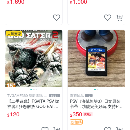
1,690
1,000
$
$
+特典--CD
可面交
人氣賣家
TVGAME360 恐龍電玩-台
嘉藏珍品
8651
12
中店
【二手遊戲】PSVITA PSV 噬
PSV《海賊無雙3》日文原裝
神者2 狂怒解放 GOD EATER
卡帶，功能完美好玩 支持PS
2 RAGE BURST 日文版 台中
V主機 海賊戰記 PSV遊戲卡
120
350
83折
$
$
恐龍電玩
帶
折扣碼