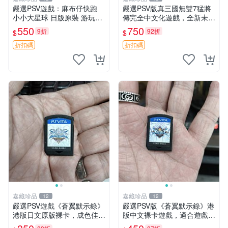
嚴選PSV遊戲：麻布仔快跑
嚴選PSV版真三國無雙7猛將
小小大星球 日版原裝 游玩成
傳完全中文化遊戲，全新未拆
色佳 小小大星球 psv 麻布仔
封宛如新的一樣！ 真三國無
550
750
9折
92折
$
$
快跑 測試無誤
雙 七 猛將傳 PSV 游戲
折扣碼
折扣碼
嘉藏珍品
嘉藏珍品
12
12
嚴選PSV遊戲《蒼翼默示錄》
嚴選PSV版《蒼翼默示錄》港
港版日文原版裸卡，成色佳
版中文裸卡遊戲，適合遊戲收
蒼翼 默示錄 PSV 港版
藏 蒼翼默示錄 PSV 港版 獨玩