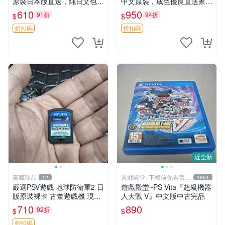
原裝日本版直送，純日文包裝
中文原裝，成色優良直送家門
適合收藏。東京幻都遊戲機電
口 俺屍2 PSV 港版 中文
610
950
91折
94折
$
$
玩 東京迷城 游戲 電玩 東京
幻都 psv 游戲
折扣碼
折扣碼
近全新
嘉藏珍品
遊戲殿堂~下標前先看賣場
12
3864
關於我
嚴選PSV遊戲 地球防衛軍2 日
遊戲殿堂~PS Vita『超級機器
版原裝裸卡 古董遊戲機 現象
人大戰 V』中文版中古完品
級經典 地球防衛軍2 PSV 成
710
890
92折
$
$
就達人推薦 地球防衛軍2 日
文原版 游戲收藏必備
折扣碼