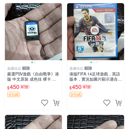
嘉藏珍品
嘉藏珍品
12
12
嚴選PSV遊戲《自由戰爭》港
港版FIFA 14足球遊戲，英語
版 中文原裝 成色佳 裸卡 自
版本，實況如圖片顯示適合收
由戰爭 PSV 港版 中文
藏 FIFA 14 港版 遊戲電玩
450
450
87折
87折
$
$
折扣碼
折扣碼