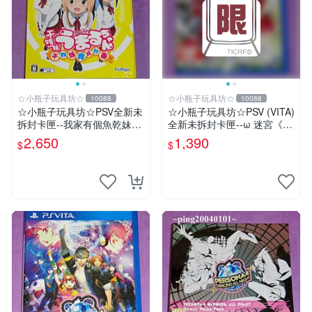
☆小瓶子玩具坊☆
☆小瓶子玩具坊☆
10088
10088
☆小瓶子玩具坊☆PSV全新未
☆小瓶子玩具坊☆PSV (VITA)
拆封卡匣--我家有個魚乾妹~
全新未拆封卡匣--ω 迷宮《ω
魚乾妹！育成計畫~限定版
Labyrinth》(亞版)
2,650
1,390
$
$
(日版)