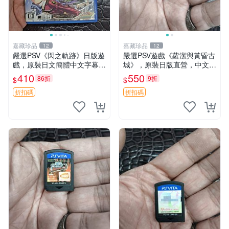
嘉藏珍品
嘉藏珍品
12
12
嚴選PSV《閃之軌跡》日版遊
嚴選PSV遊戲《蘿潔與黃昏古
戲，原裝日文簡體中文字幕，
城》，原裝日版直營，中文簡
附完整盒帶說明書，全新未拆
體字顯示 蘿潔 黃昏 古城
410
550
86折
9折
$
$
封狀態 閃之軌跡 PSV 日版盒
帶說明書
折扣碼
折扣碼