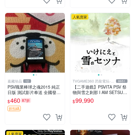
人氣賣家
嘉藏珍品
TVGAME360 恐龍電玩-台
12
8651
中店
PSV職業棒球之魂2015 純正
【二手遊戲】PSVITA PSV 祭
日版 測試影片奉送 全國發貨
物與雪之剎那 I AM SETSUN
職棒遊戲 日版 測試影片
日文版【台中恐龍電玩】
460
99,990
87折
$
$
折扣碼
人氣賣家