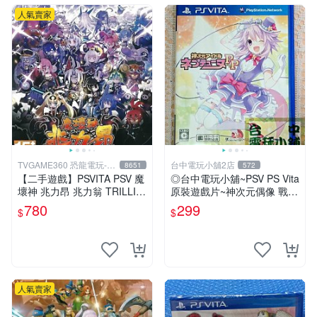
人氣賣家
TVGAME360 恐龍電玩-台
台中電玩小舖2店
8651
572
中店
【二手遊戲】PSVITA PSV 魔
◎台中電玩小舖~PSV PS Vita
壞神 兆力昂 兆力翁 TRILLIO
原裝遊戲片~神次元偶像 戰機
N GOD OF DESTRUCTION
少女 PP ~299
780
299
$
$
中文版
人氣賣家