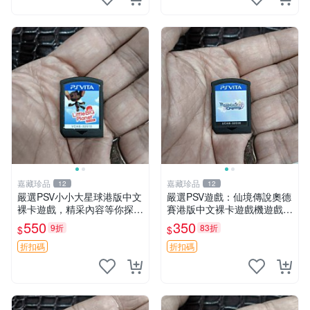
嘉藏珍品
嘉藏珍品
12
12
嚴選PSV小小大星球港版中文
嚴選PSV遊戲：仙境傳說奧德
裸卡遊戲，精采內容等你探索
賽港版中文裸卡遊戲機遊戲
電子遊戲 推薦 PS3 游戲
仙境傳說 奧德賽 港版 PSV 中
550
350
9折
83折
$
$
文 裸卡 游戲 仙境傳說 港版
游戲
折扣碼
折扣碼