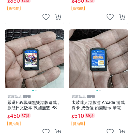
350
450
83折
87折
$
$
折扣碼
折扣碼
嘉藏珍品
嘉藏珍品
12
12
嚴選PSV戰國無雙港版遊戲，
太鼓達人港版游 Arcade 游戲
原裝日文版本 戰國無雙 PSV
裸卡 成色佳 如圖顯示 筆電
游戲 日版
消娛樂 電玩
450
510
87折
89折
$
$
折扣碼
折扣碼