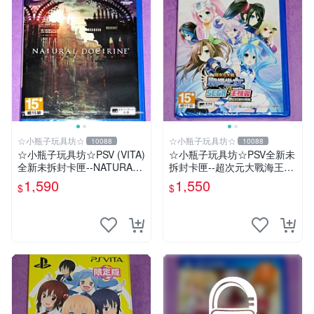
☆小瓶子玩具坊☆
☆小瓶子玩具坊☆
10088
10088
☆小瓶子玩具坊☆PSV (VITA)
☆小瓶子玩具坊☆PSV全新未
全新未拆封卡匣--NATURAL
拆封卡匣--超次元大戰海王星
DOCTRINE 自然教義/自然教
VS 世嘉SEGA主機娘 夢幻合
1,590
1,550
$
$
理(日版)
體 特別版 中文版