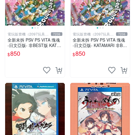
電玩販賣機（2097玩具公
電玩販賣機（2097玩具公
7206
7206
仔舖
仔舖
全新未拆 PSV PS VITA 塊魂
全新未拆 PSV PS VITA 塊魂
-日文亞版- 非BEST版 KATA
-日文亞版- KATAMARI 非BE
MARI
ST版
850
850
$
$