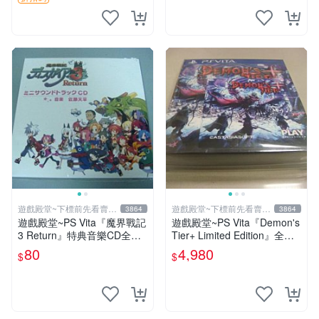
遊戲殿堂~下標前先看賣場
遊戲殿堂~下標前先看賣場
3864
3864
關於我
關於我
遊戲殿堂~PS Vita『魔界戰記
遊戲殿堂~PS Vita『Demon's
3 Return』特典音樂CD全新
Tier+ Limited Edition』全新
品未使用(不含遊戲片喔)
稀有實體片-全球限量1500片
80
4,980
$
$