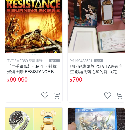
TVGAME360 恐龍電玩-台
Y9199433501
8651
132
中店
【二手遊戲】PSV 全面對抗
絕版經典遊戲 PS VITA靜籟之
燃燒天際 RESISTANCE BUR
空 獻給失落之星的詩 限定版
NING SKIES 中文版【台中恐
「AGENT PACK」 日版 無遊
99,990
790
$
$
龍電玩】
戲片