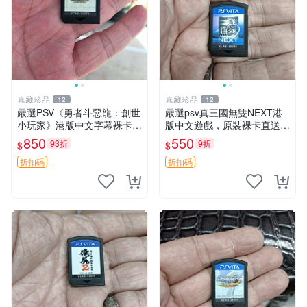
嘉藏珍品
嘉藏珍品
12
12
嚴選PSV《勇者斗惡龍：創世
嚴選psv真三國無雙NEXT港
小玩家》港版中文字幕裸卡遊
版中文遊戲，原裝裸卡直送
戲 創世小玩家 勇者斗惡龍 P
真三國無雙 游戲 psv 港版
850
550
93折
9折
$
$
SV 港版
折扣碼
折扣碼