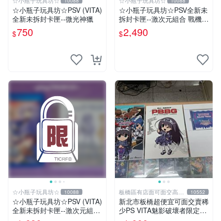
☆小瓶子玩具坊☆
☆小瓶子玩具坊☆
10088
10088
☆小瓶子玩具坊☆PSV (VITA)
☆小瓶子玩具坊☆PSV全新未
全新未拆封卡匣--微光神獵
拆封卡匣--激次元組合 戰機少
女 VS 殭屍軍團 限定版 (日
750
2,490
$
$
版)+特典--CD
☆小瓶子玩具坊☆
板橋區有店面可面交高價
10088
10552
回收電玩
☆小瓶子玩具坊☆PSV (VITA)
新北市板橋超便宜可面交賣稀
全新未拆封卡匣--激次元組合
少PS VITA魅影破壞者限定版
戰機少女 VS 殭屍軍團 (日版)
含畫冊及音樂CD~~實體店面