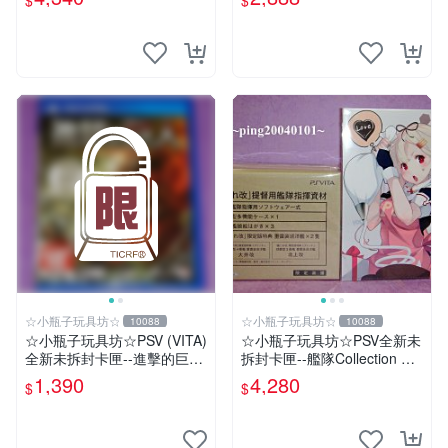
$
$
星夜熱舞 月夜熱舞
☆小瓶子玩具坊☆
☆小瓶子玩具坊☆
10088
10088
☆小瓶子玩具坊☆PSV (VITA)
☆小瓶子玩具坊☆PSV全新未
全新未拆封卡匣--進擊的巨人
拆封卡匣--艦隊Collection 改
中文版
《艦隊收藏 改》限定版 (日
1,390
4,280
$
$
版) +特典--資料夾