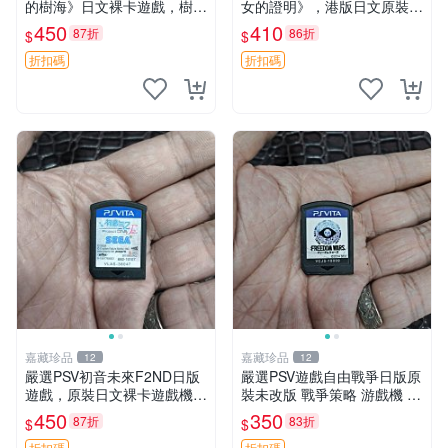
的樹海》日文裸卡遊戲，樹海
女的證明》，港版日文原裝裸
探險等你來挑戰 樹海 伊蘇 游
卡-gameboy，收藏佳品 閃亂
450
410
87折
86折
$
$
戲
神樂 游戲 PSV 港版
折扣碼
折扣碼
嘉藏珍品
嘉藏珍品
12
12
嚴選PSV初音未來F2ND日版
嚴選PSV遊戲自由戰爭日版原
遊戲，原裝日文裸卡遊戲機
裝未改版 戰爭策略 游戲機 遊
初音未來 F2ND PSV 日版 獨
玩好物
450
350
87折
83折
$
$
占游戲 任天堂機
折扣碼
折扣碼