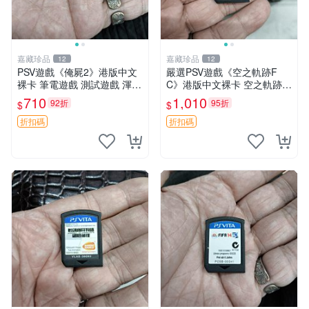
嘉藏珍品
嘉藏珍品
12
12
PSV遊戲《俺屍2》港版中文
嚴選PSV遊戲《空之軌跡F
裸卡 筆電遊戲 測試遊戲 渾合
C》港版中文裸卡 空之軌跡 F
模組
C 港版 中文 裸卡
710
1,010
92折
95折
$
$
折扣碼
折扣碼