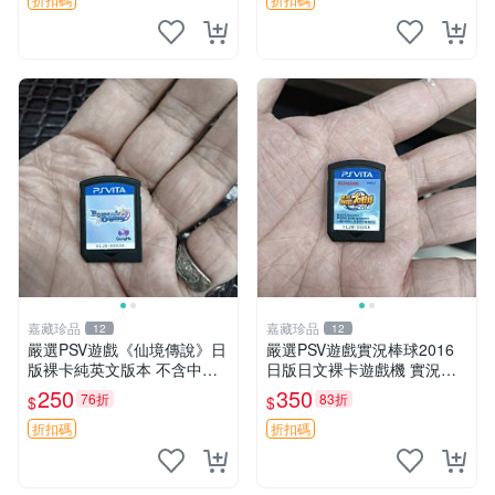
嘉藏珍品
嘉藏珍品
12
12
嚴選PSV遊戲《仙境傳說》日
嚴選PSV遊戲實況棒球2016
版裸卡純英文版本 不含中文
日版日文裸卡遊戲機 實況棒
字幕 獨家銷售 仙境傳說 PSV
球 游戲 2016
250
350
76折
83折
$
$
日版 游戲
折扣碼
折扣碼