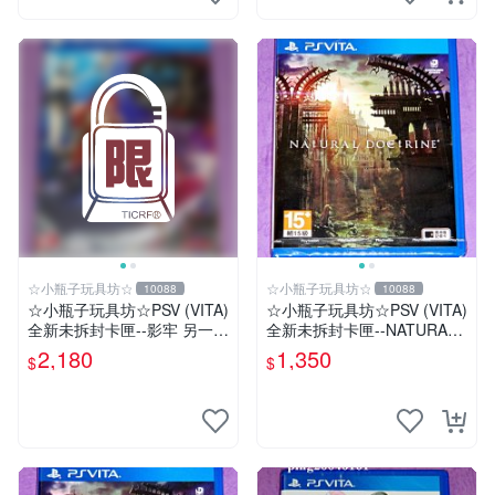
☆小瓶子玩具坊☆
☆小瓶子玩具坊☆
10088
10088
☆小瓶子玩具坊☆PSV (VITA)
☆小瓶子玩具坊☆PSV (VITA)
全新未拆封卡匣--影牢 另一名
全新未拆封卡匣--NATURAL
公主 珍藏盒版 (日版)
DOCTRINE 自然教義 / 自然
2,180
1,350
$
$
教理