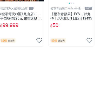
程泓電玩x通訊鳳山店
橙市青蘋果二手3c-手機/
1
917
相機
(程泓電玩x通訊鳳山店) 二
【橙市青蘋果】PSV：討鬼
手自取價290元 飛空之艇 Ai
傳 TOUKIDEN 日版 #19495
rship Q 中文版 FOR PS VIT
99,999
50
$
$
A
競標
競標
剩4天
剩3天