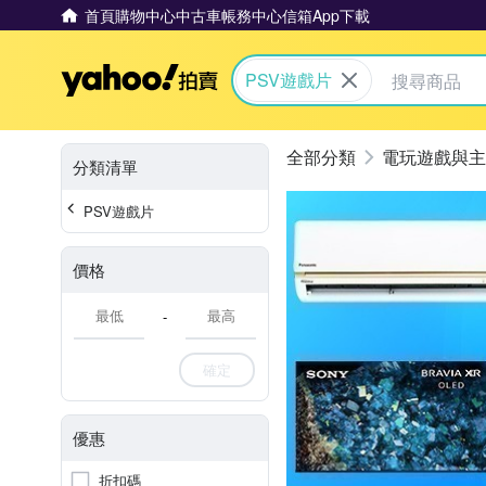
首頁
購物中心
中古車
帳務中心
信箱
App下載
Yahoo拍賣
PSV遊戲片
電玩遊戲與主
分類清單
PSV遊戲片
價格
-
確定
優惠
折扣碼