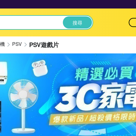
搜尋
PSV遊戲片
機
PSV