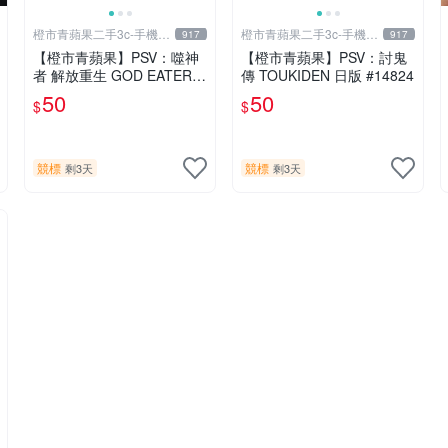
橙市青蘋果二手3c-手機/
橙市青蘋果二手3c-手機/
917
917
相機
相機
【橙市青蘋果】PSV：噬神
【橙市青蘋果】PSV：討鬼
者 解放重生 GOD EATER R
傳 TOUKIDEN 日版 #14824
ESURRECTION 日版 #194
50
50
$
$
91
競標
競標
剩3天
剩3天