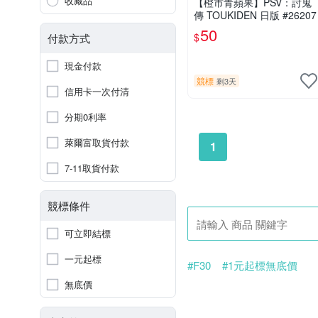
收藏品
【橙市青蘋果】PSV：討鬼
傳 TOUKIDEN 日版 #26207
50
$
付款方式
現金付款
競標
剩3天
信用卡一次付清
分期0利率
萊爾富取貨付款
1
7-11取貨付款
競標條件
可立即結標
一元起標
#F30
#1元起標無底價
無底價