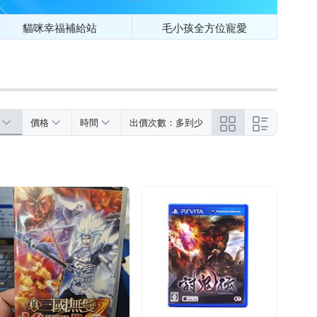
貓咪幸福補給站
毛小孩全方位寵愛
價格
時間
出價次數：多到少