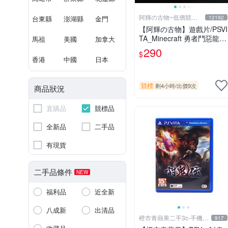
阿輝の古物~低價競標
台東縣
澎湖縣
金門
12192
五六日結標
【阿輝の古物】遊戲片/PSVI
TA_Minecraft 勇者鬥惡龍
馬祖
美國
加拿大
殺戮地帶 英雄傳說 槍彈辯
290
$
駁 一批合售_刮痕污漬_1元
香港
中國
日本
起標無底價_#F30
競標
剩4小時
/
出價9次
商品狀況
直購品
競標品
全新品
二手品
有現貨
二手品條件
NEW
福利品
近全新
八成新
出清品
橙市青蘋果二手3c-手機/
917
相機