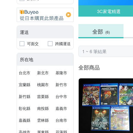
3C家電精選
全部
運送
(6)
可面交
跨國運送
1 ~ 6 筆結果
所在地
全部商品
台北市
新北市
基隆市
宜蘭縣
桃園市
新竹市
新竹縣
苗栗縣
台中市
彰化縣
南投縣
嘉義市
嘉義縣
雲林縣
台南市
高雄市
屏東縣
花蓮縣