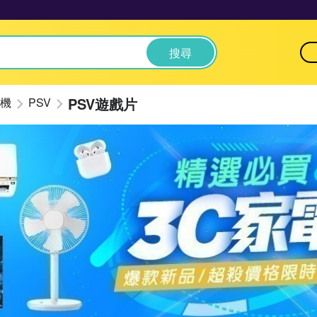
搜尋
PSV遊戲片
機
PSV