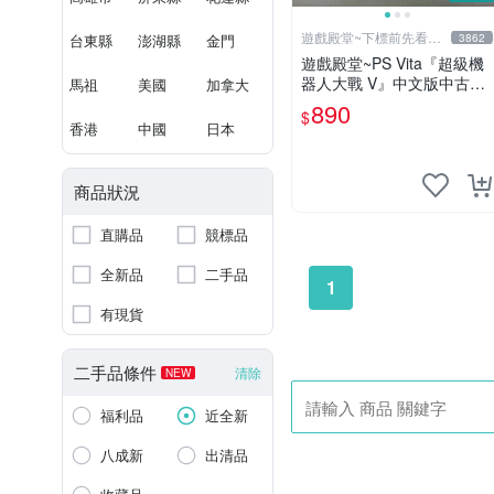
遊戲殿堂~下標前先看賣
台東縣
澎湖縣
金門
3862
場關於我
遊戲殿堂~PS Vita『超級機
器人大戰 V』中文版中古完
馬祖
美國
加拿大
品
890
$
香港
中國
日本
商品狀況
直購品
競標品
全新品
二手品
1
有現貨
二手品條件
清除
NEW
福利品
近全新
八成新
出清品