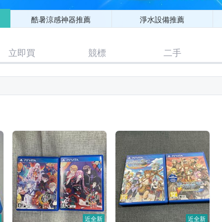
酷暑涼感神器推薦
淨水設備推薦
立即買
競標
二手
近全新
近全新