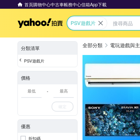
首頁
購物中心
中古車
帳務中心
信箱
App下載
Yahoo拍賣
PSV遊戲片
電玩遊戲與主
分類清單
PSV遊戲片
價格
-
確定
優惠
折扣碼