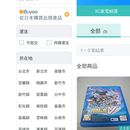
3C家電精選
全部
運送
(3)
可面交
跨國運送
1 ~ 3 筆結果
所在地
全部商品
台北市
新北市
基隆市
宜蘭縣
桃園市
新竹市
新竹縣
苗栗縣
台中市
彰化縣
南投縣
嘉義市
嘉義縣
雲林縣
台南市
近全新
高雄市
屏東縣
花蓮縣