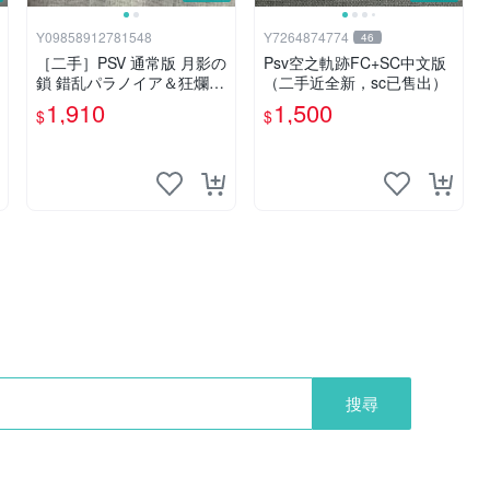
Y09858912781548
Y7264874774
46
［二手］PSV 通常版 月影の
Psv空之軌跡FC+SC中文版
鎖 錯乱パラノイア＆狂爛モ
（二手近全新，sc已售出）
ラトリアム 乙女遊戲 TAKU
1,910
1,500
$
$
YO 拓洋
搜尋