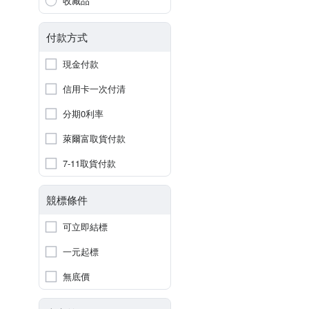
收藏品
付款方式
現金付款
信用卡一次付清
分期0利率
萊爾富取貨付款
7-11取貨付款
競標條件
可立即結標
一元起標
無底價