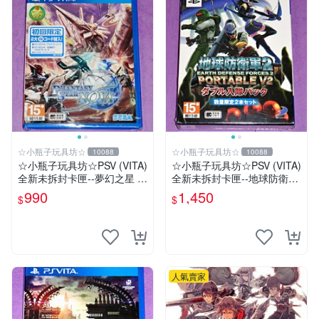
☆小瓶子玩具坊☆
☆小瓶子玩具坊☆
10088
10088
☆小瓶子玩具坊☆PSV (VITA)
☆小瓶子玩具坊☆PSV (VITA)
全新未拆封卡匣--夢幻之星 N
全新未拆封卡匣--地球防衛軍
OVA (亞版日文版)
2 攜帶版 V2 雙人入隊包
990
1,450
$
$
人氣賣家