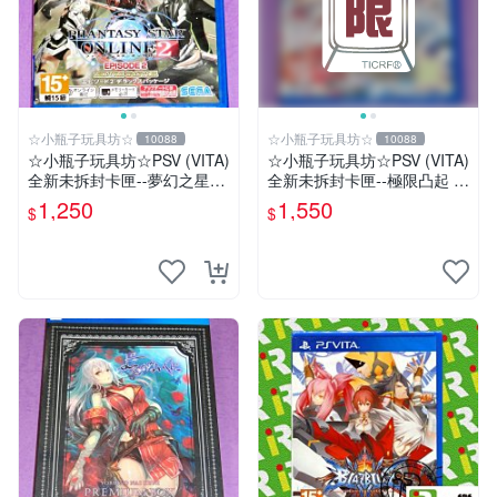
☆小瓶子玩具坊☆
☆小瓶子玩具坊☆
10088
10088
☆小瓶子玩具坊☆PSV (VITA)
☆小瓶子玩具坊☆PSV (VITA)
全新未拆封卡匣--夢幻之星網
全新未拆封卡匣--極限凸起 萌
路版2 EPISODE 2 日文豪華
萌水晶 / 萌情水晶 中文版
1,250
1,550
$
$
包