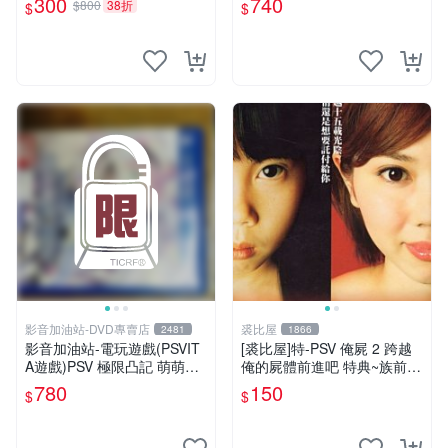
300
740
$800
38折
$
$
全新品
影音加油站-DVD專賣店
裘比屋
2481
1866
影音加油站-電玩遊戲(PSVIT
[裘比屋]特-PSV 俺屍 2 跨越
A遊戲)PSV 極限凸記 萌萌編
俺的屍體前進吧 特典~族前傳
年史 /日文亞版
漫畫特輯(約82頁) 616
780
150
$
$