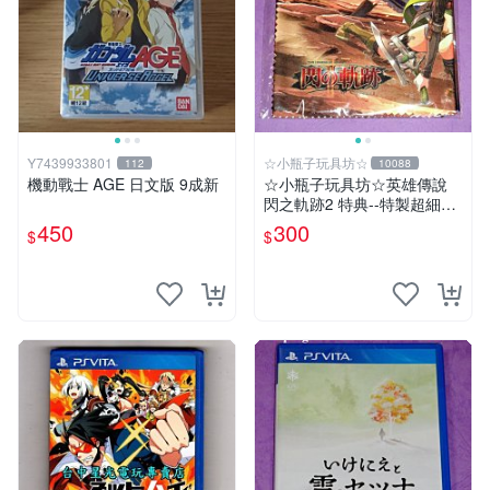
Y7439933801
☆小瓶子玩具坊☆
112
10088
機動戰士 AGE 日文版 9成新
☆小瓶子玩具坊☆英雄傳說
閃之軌跡2 特典--特製超細纖
維掛布 (無遊戲卡匣唷)
450
300
$
$