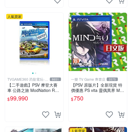
人氣賣家
TVGAME360 恐龍電玩-台
一樂 TV Game 專賣店
8651
3575
中店
【二手遊戲】PSV 摩登大賽
【PSV 原版片】全新現貨 特
車 公路之旅 ModNation Rac
價優惠 PS vita 靈偶異界 MIN
ers 中文版 【台中恐龍電玩】
D≒0 亞日版 日文版【台中一
99,990
750
$
$
樂電玩】
人氣賣家