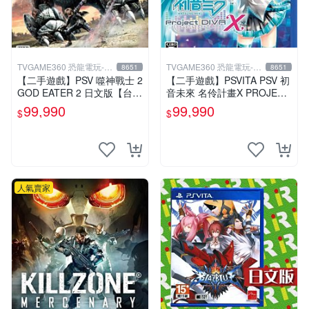
TVGAME360 恐龍電玩-台
TVGAME360 恐龍電玩-台
8651
8651
中店
中店
【二手遊戲】PSV 噬神戰士 2
【二手遊戲】PSVITA PSV 初
GOD EATER 2 日文版【台中
音未來 名伶計畫X PROJECT
恐龍電玩】
DIVA X 日文版【台中恐龍電
99,990
99,990
$
$
玩】
人氣賣家