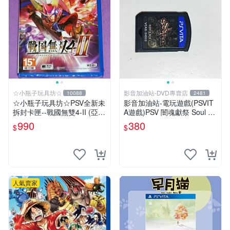
☆小瓶子玩具坊☆
影音加油站-DVD專賣店
10088
2481
☆小瓶子玩具坊☆PSV全新未
影音加油站-電玩遊戲(PSVIT
拆封卡匣--戰國無雙4-II (亞版
A遊戲)PSV 闇魂獻祭 Soul Sa
日文版)
crifice 日版/直購價380元/下
990
380
$
$
標就賣
人氣賣家