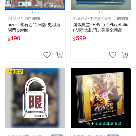
Y4194801267
遊戲殿堂~下標前先看賣場
92
3864
關於我
psv 命運石之門 日版 史坦斯
遊戲殿堂~PSVita『PlayStatio
閘門 psvita
n明星大亂鬥』美版全新品
490
599
$
$
人氣賣家