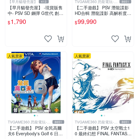
【早月貓發売屋】
TVGAME360 恐龍電玩-台
413
8651
中店
【早月貓發売屋】 -現貨販售
【二手遊戲】 PSV 潛龍諜影
中- PSV SD 鋼彈 G世代 創世
HD合輯 潛龍諜影 高解析度版
純日版 日文版
(MGS 2+3 HD) 日文版 【台
1,790
99,990
$
$
中恐龍電玩】
人氣賣家
人氣賣家
TVGAME360 恐龍電玩-台
TVGAME360 恐龍電玩-台
8651
8651
中店
中店
【二手遊戲】 PSV 全民高爾
【二手遊戲】PSV 太空戰士1
夫6 Everybody's Golf 6 日文
0 最終幻想 FINAL FANTASY