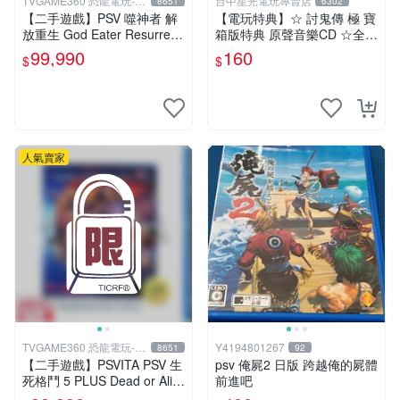
TVGAME360 恐龍電玩-台
台中星光電玩專賣店
8651
6302
中店
【二手遊戲】PSV 噬神者 解
【電玩特典】☆ 討鬼傳 極 寶
放重生 God Eater Resurrecti
箱版特典 原聲音樂CD ☆全新
on 日文版【台中恐龍電玩】
品【台中星光電玩】
99,990
160
$
$
人氣賣家
TVGAME360 恐龍電玩-台
Y4194801267
8651
92
中店
【二手遊戲】PSVITA PSV 生
psv 俺屍2 日版 跨越俺的屍體
死格鬥 5 PLUS Dead or Aliv
前進吧
e 5 Plus 中文【台中恐龍電