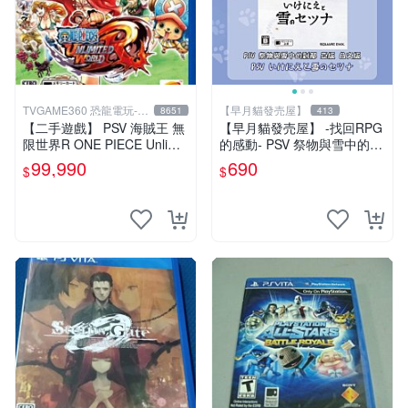
TVGAME360 恐龍電玩-台
【早月貓發売屋】
8651
413
中店
【二手遊戲】 PSV 海賊王 無
【早月貓發売屋】 -找回RPG
限世界R ONE PIECE Unlimit
的感動- PSV 祭物與雪中的剎
ed World 中文版【台中恐龍
那 亞版 日文版 ※現貨販售中※
99,990
690
$
$
電玩】
SQUARE ENIX