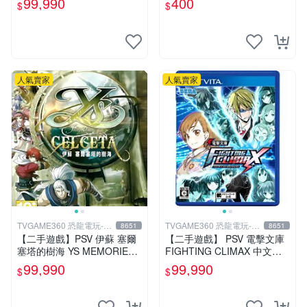
99,990
400
$
$
玩】
人氣賣家
人氣賣家
TVGAME360 恐龍電玩-台
TVGAME360 恐龍電玩-台
8651
8651
中店
中店
【二手遊戲】PSV 伊蘇 塞爾
【二手遊戲】 PSV 電擊文庫
塞塔的樹海 YS MEMORIES
FIGHTING CLIMAX 中文版
OF CELCETA 中文版【台中
【台中恐龍電玩】
99,990
99,990
$
$
恐龍電玩】