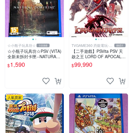
☆小瓶子玩具坊☆
TVGAME360 恐龍電玩-台
10088
8651
中店
☆小瓶子玩具坊☆PSV (VITA)
【二手遊戲】PSVita PSV 天
全新未拆封卡匣--NATURAL
啟之王 LORD OF APOCALY
DOCTRINE 自然教義/自然教
PSE 日文版【台中恐龍電
1,590
99,990
$
$
理(日版)
玩】
人氣賣家