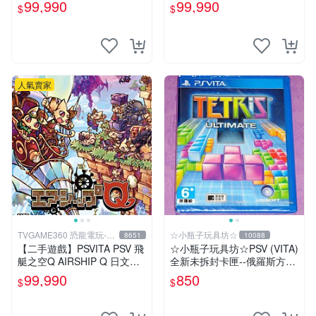
版 【台中恐龍電玩】
10 X FF HD 中文版【台中恐
99,990
99,990
$
$
龍電玩】
人氣賣家
TVGAME360 恐龍電玩-台
☆小瓶子玩具坊☆
8651
10088
中店
【二手遊戲】PSVITA PSV 飛
☆小瓶子玩具坊☆PSV (VITA)
艇之空Q AIRSHIP Q 日文版
全新未拆封卡匣--俄羅斯方塊
裸裝【台中恐龍電玩】
終極版
99,990
850
$
$