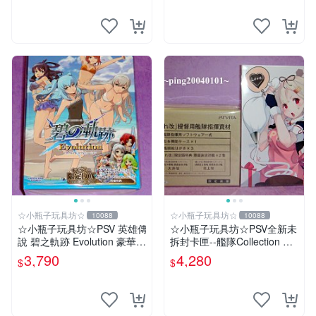
☆小瓶子玩具坊☆
☆小瓶子玩具坊☆
10088
10088
☆小瓶子玩具坊☆PSV 英雄傳
☆小瓶子玩具坊☆PSV全新未
說 碧之軌跡 Evolution 豪華限
拆封卡匣--艦隊Collection 改
定版 CHANA-ANI 限定BOX
《艦隊收藏 改》限定版 (日
3,790
4,280
$
$
(日版)
版) +特典--資料夾