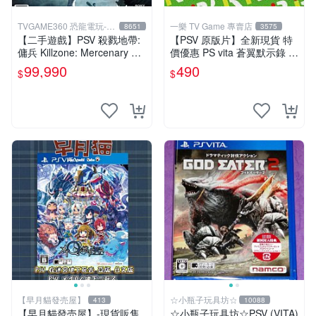
TVGAME360 恐龍電玩-台
一樂 TV Game 專賣店
8651
3575
中店
【二手遊戲】PSV 殺戮地帶:
【PSV 原版片】全新現貨 特
傭兵 Killzone: Mercenary 中
價優惠 PS vita 蒼翼默示錄 時
文版【台中恐龍電玩】
間幻象 BBCP 亞日版 日文版
99,990
490
$
$
【台中一樂電玩】
【早月貓發売屋】
☆小瓶子玩具坊☆
413
10088
【早月貓發売屋】-現貨販售
☆小瓶子玩具坊☆PSV (VITA)