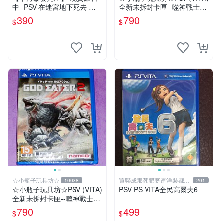
中- PSV 在迷宮地下死去 亞
全新未拆封卡匣--噬神戰士2
版 日文版 ※迷Q地下去死團※
《噬神者2》(日版)
390
790
$
$
☆小瓶子玩具坊☆
買聯成那死肥婆連洋裝都要
10088
201
穿XL號
☆小瓶子玩具坊☆PSV (VITA)
PSV PS VITA全民高爾夫6
全新未拆封卡匣--噬神戰士2
《噬神者2》
790
499
$
$