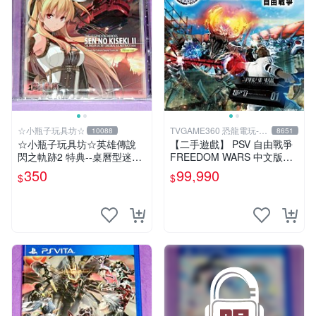
☆小瓶子玩具坊☆
TVGAME360 恐龍電玩-台
10088
8651
中店
☆小瓶子玩具坊☆英雄傳說
【二手遊戲】 PSV 自由戰爭
閃之軌跡2 特典--桌曆型迷你
FREEDOM WARS 中文版
原聲帶--"亞莉莎 Alisa"封面
【台中恐龍電玩】
350
99,990
$
$
(無遊戲卡匣唷)