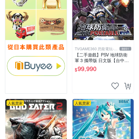
TVGAME360 恐龍電玩-台
8651
中店
【二手遊戲】PSV 地球防衛
軍 3 攜帶版 日文版【台中恐
龍電玩】
99,990
$
人氣賣家
人氣賣家