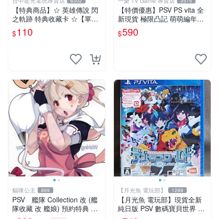
台中星光電玩專賣店
一樂 TV Game 專賣店
6302
3575
【特典商品】☆ 英雄傳說 閃
【特價優惠】PSV PS vita 全
之軌跡 特典收藏卡 ☆【單張
新現貨 極限凸記 萌萌編年史
販售 可挑款】台中星光電玩
亞日版 日文版【台中一樂電
110
590
$
$
玩】
貓咪公主
【月光魚 電玩部】
869
1289
PSV 艦隊 Collection 改 (艦
【月光魚 電玩部】現貨全新
隊收藏 改 艦娘) 預約特典 特
純日版 PSV 數碼寶貝世界 ne
製資料夾 (不含PSV遊戲片)
xt 0rder 日版日文