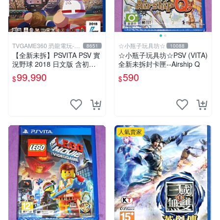
TVGAME360 恐龍電玩-台
☆小瓶子玩具坊☆
8651
10088
中店
【全新未拆】PSVITA PSV 實
☆小瓶子玩具坊☆PSV (VITA)
況野球 2018 日文版 含初回
全新未拆封卡匣--Airship Q
限定特典【台中恐龍電玩】
99,990
590
$
$
人氣賣家