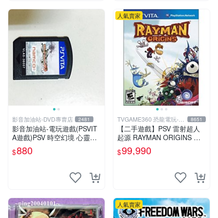
人氣賣家
影音加油站-DVD專賣店
TVGAME360 恐龍電玩-台
2481
8651
中店
影音加油站-電玩遊戲(PSVIT
【二手遊戲】PSV 雷射超人
A遊戲)PSV 時空幻境 心靈傳
起源 RAYMAN ORIGINS 英
奇 R 日版/直購價880元/下標
文版【台中恐龍電玩】
880
99,990
$
$
就賣
人氣賣家