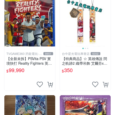
TVGAME360 恐龍電玩-台
台中星光電玩專賣店
8651
6302
中店
【全新未拆】PSVita PSV 實
【特典商品】☆ 英雄傳說 閃
境快打 Reality Fighters 英文
之軌跡2 織帶吊飾 艾爾芬x奧
版【台中恐龍電玩】
利巴特 ☆【官方授權商品】
99,990
350
$
$
台中星光電玩