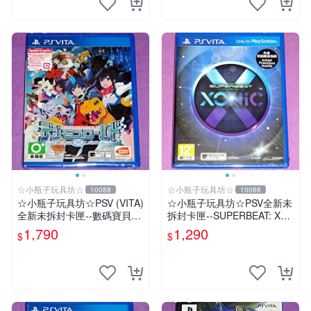
☆小瓶子玩具坊☆
☆小瓶子玩具坊☆
10088
10088
☆小瓶子玩具坊☆PSV (VITA)
☆小瓶子玩具坊☆PSV全新未
全新未拆封卡匣--數碼寶貝世
拆封卡匣--SUPERBEAT: XO
界-next 0rder-新秩序 (初回日
NiC 中文版
1,790
1,290
$
$
版)