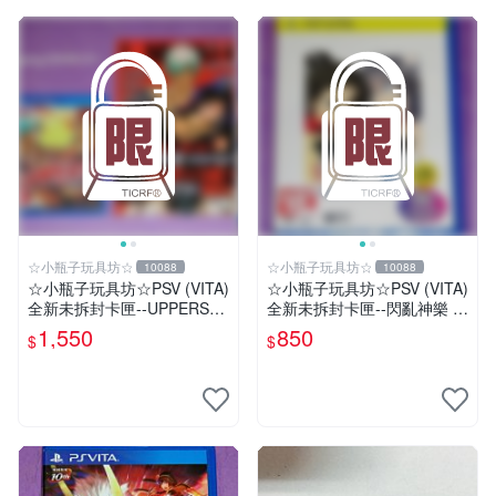
☆小瓶子玩具坊☆
☆小瓶子玩具坊☆
10088
10088
☆小瓶子玩具坊☆PSV (VITA)
☆小瓶子玩具坊☆PSV (VITA)
全新未拆封卡匣--UPPERS
全新未拆封卡匣--閃亂神樂 忍
(日版) + 特典--冊子&CD
者對決 -少女們的証明- BEST
1,550
850
$
$
版