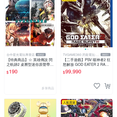
台中星光電玩專賣店
TVGAME360 恐龍電玩-台
6302
8651
中店
【特典商品】☆ 英雄傳說 閃
【二手遊戲】PSV 噬神者2 狂
之軌跡2 桌曆型迷你原聲帶 C
怒解放 GOD EATER 2 RAGE
D ☆全新品【現貨供應 可挑
BURST 中文版【台中恐龍電
190
99,990
$
$
款】台中星光電玩
玩】
多筆商品
人氣賣家