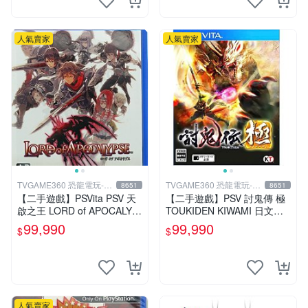
人氣賣家
人氣賣家
TVGAME360 恐龍電玩-台
TVGAME360 恐龍電玩-台
8651
8651
中店
中店
【二手遊戲】PSVita PSV 天
【二手遊戲】PSV 討鬼傳 極
啟之王 LORD of APOCALYP
TOUKIDEN KIWAMI 日文版
SE 亞洲日文版 【台中恐龍電
【台中恐龍電玩】
99,990
99,990
$
$
玩】
人氣賣家