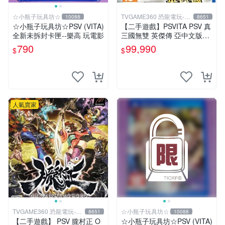
☆小瓶子玩具坊☆
TVGAME360 恐龍電玩-台
10088
8651
中店
☆小瓶子玩具坊☆PSV (VITA)
【二手遊戲】PSVITA PSV 真
全新未拆封卡匣--樂高 玩電影
三國無雙 英傑傳 亞中文版
【台中恐龍電玩】
790
99,990
$
$
人氣賣家
TVGAME360 恐龍電玩-台
☆小瓶子玩具坊☆
8651
10088
中店
【二手遊戲】 PSV 朧村正 O
☆小瓶子玩具坊☆PSV (VITA)