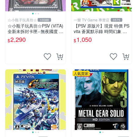
☆小瓶子玩具坊☆
一樂 TV Game 專賣店
10088
3575
☆小瓶子玩具坊☆PSV (VITA)
【PSV 原版片】現貨 特價 PS
全新未拆封卡匣--無夜國度 珍
vita 蒼翼默示錄 時間幻象 BB
藏盒版 / 限定版 (日版)
CP 中文版 支援 VITA TV【一
2,290
1,050
$
$
樂電玩】
人氣賣家