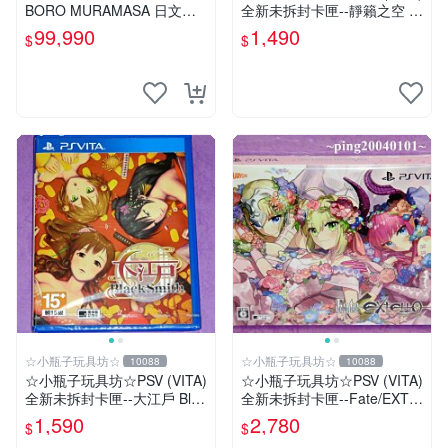
BORO MURAMASA 日文版
全新未拆封卡匣--靜籟之空 O
【台中恐龍電玩】
ffline 獻給失落之星的詩
99,990
1,490
$
$
☆小瓶子玩具坊☆
☆小瓶子玩具坊☆
10088
10088
☆小瓶子玩具坊☆PSV (VITA)
☆小瓶子玩具坊☆PSV (VITA)
全新未拆封卡匣--大江戶 Blac
全新未拆封卡匣--Fate/EXTE
kSmith
LLA 限定版 (日版)
1,590
2,780
$
$