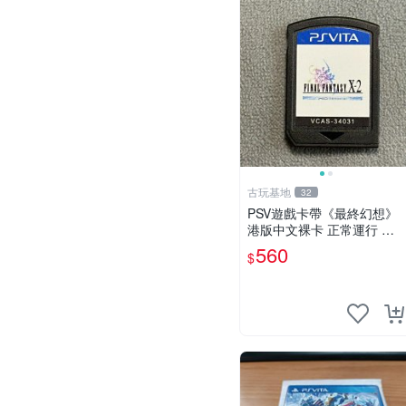
古玩基地
32
PSV遊戲卡帶《最終幻想》
港版中文裸卡 正常運行 索
尼官方認證 不支持其他品牌
560
$
機器 可單次購買多張享優惠
最終幻想 PSV 港版卡帶