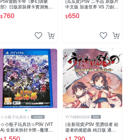
PSV遊戲卡帶《夢幻俱樂
{瓜瓜皮}PSV 二手品 原版片
部》日版原裝裸卡實測無
中文版 加速世界 VS 刀劍神
誤，限SONY PSV機支援 ps
域 千年的黃昏(遊戲都能回
760
650
$
$
v psv游戲 psv夢幻俱樂部
收)
☆小瓶子玩具坊☆
Y1748903029
10088
535
☆小瓶子玩具坊☆PSV (VIT
(全新現貨)PSV 受讚頌者 給
A) 全新未拆封卡匣--魔壞神
逝者的搖籃曲 純日版 通常
兆力翁 繁體中文版
版
1,550
1,790
$
$