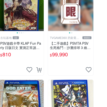
古玩基地
TVGAME360 恐龍電玩-
32
8650
台中店
PSV遊戲卡帶 KLAP Fun Pa
【二手遊戲】PSVITA PSV
rty 日版日文 實測正常讀卡
生死格鬥：沙灘排球 3 維納
正品二手 游玩收藏 12年老
斯 中文版【台中恐龍電玩】
810
99,990
$
$
機 九成新 整體成色佳 KLAP
Fun Party