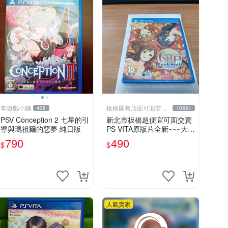
隼遊戲小舖
板橋區有店面可面交高
438
10551
價回收電玩
PSV Conception 2 七星的引
新北市板橋超便宜可面交賣
導與瑪祖爾的惡夢 純日版
PS VITA原版片全新~~~大江
戸 BlackSmith~~~便宜賣
790
490
$
$
人氣賣家