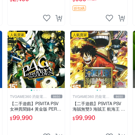
折扣碼
人氣賣家
人氣賣家
TVGAME360 恐龍電玩-
TVGAME360 恐龍電玩-
8650
8650
台中店
台中店
【二手遊戲】PSVITA PSV
【二手遊戲】PSVITA PSV
女神異聞錄4 黃金版 PERS
海賊無雙3 海賊王 航海王 O
ONA 4 The GOLDEN 中文
NE PIECE 3 III 中文版 【台
99,990
99,990
$
$
版【台中恐龍電玩】
中恐龍電玩】