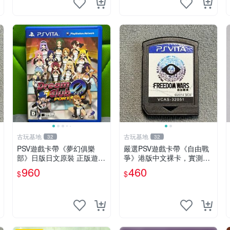
古玩基地
古玩基地
32
32
PSV遊戲卡帶《夢幻俱樂
嚴選PSV遊戲卡帶《自由戰
部》日版日文原裝 正版遊戲
爭》港版中文裸卡，實測無
成色如圖實況保真 PSV遊戲
誤！僅限Sony PSP機器運
960
460
$
$
日版 PS 測試無誤 美品保證
行，其他無法使用。單次購
兩張以上享優惠。 自由戰爭
PSP 港版 卡帶