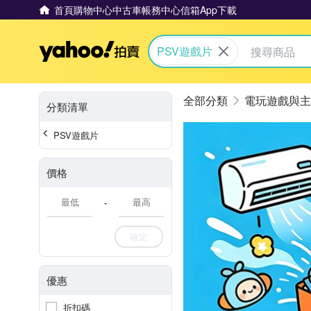
首頁
購物中心
中古車
帳務中心
信箱
App下載
Yahoo拍賣
PSV遊戲片
電玩遊戲與主
分類清單
PSV遊戲片
價格
-
確定
優惠
折扣碼