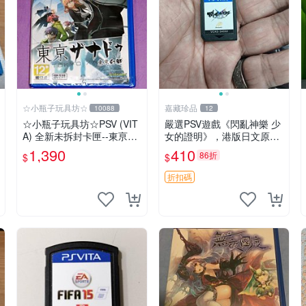
☆小瓶子玩具坊☆
嘉藏珍品
10088
12
☆小瓶子玩具坊☆PSV (VIT
嚴選PSV遊戲《閃亂神樂 少
A) 全新未拆封卡匣--東亰幻
女的證明》，港版日文原裝
都《東京幻都 Tokyo Xanad
裸卡-gameboy，收藏佳品
1,390
410
86折
$
$
u》中文版
閃亂神樂 游戲 PSV 港版
折扣碼