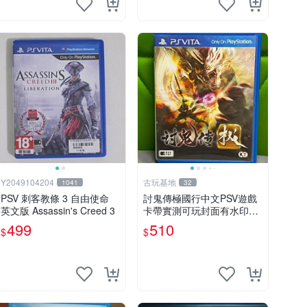
Y2049104204
古玩基地
1041
32
PSV 刺客教條 3 自由使命
討鬼傳極國行中文PSV遊戲
英文版 Assassin's Creed 3
卡帶實測可玩封面有水印受
潮痕跡請看圖確認成色無異
499
510
$
$
議再拍嚴選二手遊戲請認真
審視