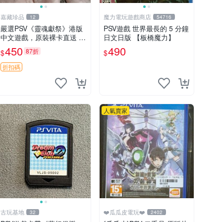
嘉藏珍品
魔力電玩遊戲商店
12
54716
嚴選PSV《靈魂獻祭》港版
PSV遊戲 世界最長的 5 分鐘
中文遊戲，原裝裸卡直送 靈
日文日版 【板橋魔力】
魂獻祭 PSV 游戲 卡帶
450
490
87折
$
$
折扣碼
人氣賣家
古玩基地
❤️瓜瓜皮電玩❤️
32
2402