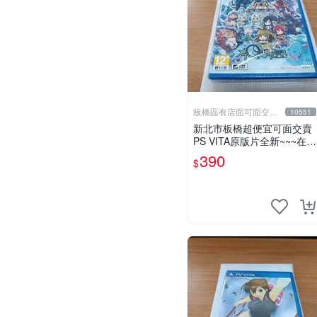
板橋區有店面可面交高
10551
價回收電玩
新北市板橋超便宜可面交賣
PS VITA原版片全新~~~在迷
Q地下去死團 在迷宮地下去
390
$
死團~~~便宜賣