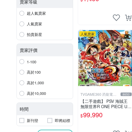
賣家等級
超人氣賣家
人氣賣家
人氣賣家
拍賣新星
賣家評價
1-100
高於100
高於1,000
高於10,000
TVGAME360 恐龍電玩-
8650
台中店
【二手遊戲】 PSV 海賊王
無限世界R ONE PIECE Unli
時間
mited World 中文版【台中
99,990
$
恐龍電玩】
新刊登
即將結標