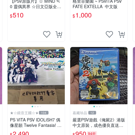
【PSV原版片】☆ MIND ≒
格里菲樂園 ~ PSVITA PSV
0 靈偶異界 ☆日文亞版全新
FATE EXTELLA 中文版
品【特價優惠】台中星光電
510
1,000
$
$
玩
★☆鏡音王國☆★
嘉藏珍品
104
12
PS VITA PSV IDOLiSH7 偶
嚴選PSV遊戲《俺屍2》港版
像星願 Twelve Fantasia! 限
中文原裝，成色優良直送家
定版 純日版 日文版 特裝版
門口 俺屍2 PSV 港版 中文
2,490
950
94折
$
$