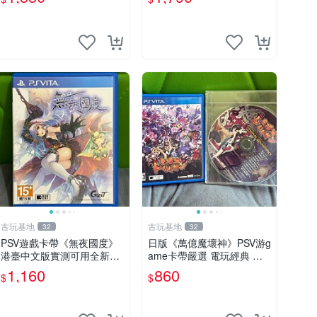
古玩基地
古玩基地
32
32
PSV遊戲卡帶《無夜國度》
日版《萬億魔壞神》PSV游g
港臺中文版實測可用全新嚴
ame卡帶嚴選 電玩經典 測
選成色如圖可放心購買 無夜
試正常 完整遊戲內容 附贈
1,160
860
$
$
國度 PSV 港臺中文 游戲卡
未拆封音樂CD 萬億魔壞神
帶
PSV 游game 卡帶 音樂CD
使用