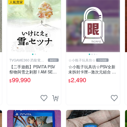
人氣賣家
TVGAME360 恐龍電玩-
☆小瓶子玩具坊☆
8650
10088
台中店
【二手遊戲】PSVITA PSV
☆小瓶子玩具坊☆PSV全新
祭物與雪之剎那 I AM SETS
未拆封卡匣--激次元組合 戰
UN 日文版【台中恐龍電
機少女 VS 殭屍軍團 限定版
99,990
2,490
$
$
玩】
(日版)+特典--CD