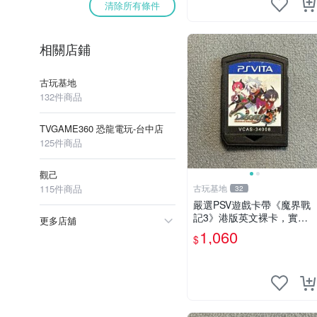
清除所有條件
相關店鋪
古玩基地
132件商品
TVGAME360 恐龍電玩-台中店
125件商品
觀己
115件商品
古玩基地
32
嚴選PSV遊戲卡帶《魔界戰
記3》港版英文裸卡，實測
更多店舖
暢玩無障礙，限索尼PSV機
1,060
$
器運行 psv 港版 魔界戰記3