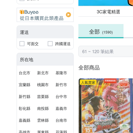
3C家電精選
全部
運送
(1590)
可面交
跨國運送
61 ~ 120 筆結果
所在地
全部商品
台北市
新北市
基隆市
人氣賣家
宜蘭縣
桃園市
新竹市
新竹縣
苗栗縣
台中市
彰化縣
南投縣
嘉義市
嘉義縣
雲林縣
台南市
高雄市
屏東縣
花蓮縣