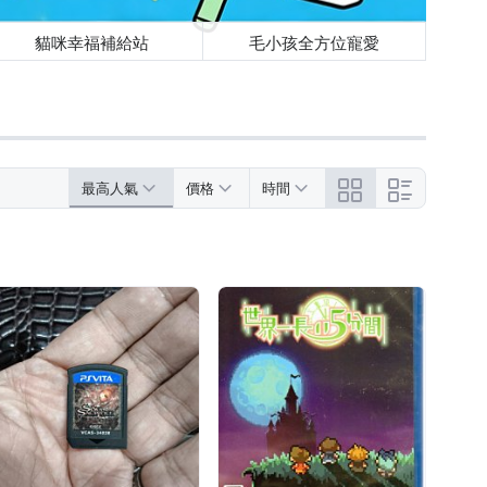
貓咪幸福補給站
毛小孩全方位寵愛
最高人氣
價格
時間