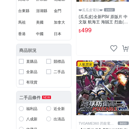
❤️瓜瓜皮電玩❤️
台東縣
澎湖縣
金門
2402
{瓜瓜皮}全新PSV 原版片 中
文版 航海王 海賊王 烈血(內
馬祖
美國
加拿大
附初回特點-不清楚有沒有過
499
$
期)(遊戲都有回收)
香港
中國
日本
商品狀況
直購品
競標品
人氣賣家
全新品
二手品
有現貨
二手品條件
NEW
福利品
近全新
八成新
出清品
TVGAME360 恐龍電玩-
8650
台中店