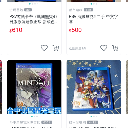
古玩基地
都市遊物
32
119
PSV遊戲卡帶《戰國無雙4》
PSV 海賊無雙2 二手 中文字
日版原裝運作正常 新成色如
幕
圖拍賣請先確認 成色拍賣一
610
500
$
$
經成交概不退換 PSV遊戲 卡
帶 戰國無雙 psv游戲卡帶，
戰國無雙4
近期銷量1件
台中星光電玩專賣店
格里菲樂園
6301
4482