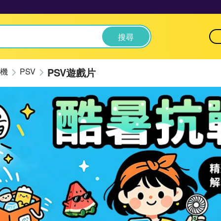
搜尋
PSV遊戲片
機
PSV