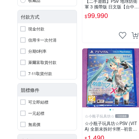
收藏品
【二手遊戲】PSV 地球防衛
軍 3 攜帶版 日文版【台中恐
龍電玩】
99,990
$
付款方式
現金付款
信用卡一次付清
分期0利率
萊爾富取貨付款
7-11取貨付款
競標條件
可立即結標
一元起標
☆小瓶子玩具坊☆
10088
☆小瓶子玩具坊☆PSV (VIT
無底價
A) 全新未拆封卡匣--初音未
來 名伶計畫X 中文版
1,490
$