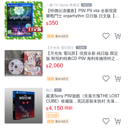
一樂 TV Game 專賣店
3575
【特價出清優惠】PSV PS vita 全新現貨
樂戰鬥士 orgarhythm 亞日版 日文版【一
樂電玩】
350
$
競標
剩4165天
【月光魚 電玩部】
1289
【月光魚 電玩部】現貨全新 純日版 限定
版 附預約特典CD PSV 海利肯施塔特之歌
限定版 純日版
2,060
$
競標
剩4165天
觀己
27
嚴選Sony PSV遊戲《失落方塊THE LOST
CUBE》收藏版，英語原裝未拆封 失落方
塊 THE LOST CUBE PSV 精華版 新作 權
4,150
95折
$
杖
折扣碼
競標
剩4165天