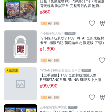
日版《萬億魔壞神》PSV游game卡帶嚴選
電玩經典 測試正常 完整遊戲內容 附贈未
拆封音樂CD 萬億魔壞神 PSV 游game 卡
860
$
帶 音樂CD 使用
競標
剩4165天
☆小瓶子玩具坊☆
10088
☆小瓶子玩具坊☆PSV (VITA) 全新未拆封
卡匣--極限凸記 萌萌編年史 限定版 (亞版)
1,890
$
競標
剩4165天
TVGAME360 恐龍電玩-台中店
人氣賣家
8650
【二手遊戲】PSV 全面對抗燃燒天際
RESISTANCE BURNING SKIES 中文版
【台中恐龍電玩】
99,990
$
競標
剩4165天
台中星光電玩專賣店
6301