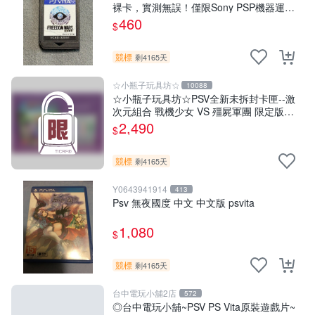
裸卡，實測無誤！僅限Sony PSP機器運
行，其他無法使用。單次購兩張以上享優
460
$
惠。 自由戰爭 PSP 港版 卡帶
競標
剩4165天
☆小瓶子玩具坊☆
10088
☆小瓶子玩具坊☆PSV全新未拆封卡匣--激
次元組合 戰機少女 VS 殭屍軍團 限定版
(日版)+特典--CD
2,490
$
競標
剩4165天
Y0643941914
413
Psv 無夜國度 中文 中文版 psvita
1,080
$
競標
剩4165天
台中電玩小舖2店
572
◎台中電玩小舖~PSV PS Vita原裝遊戲片~