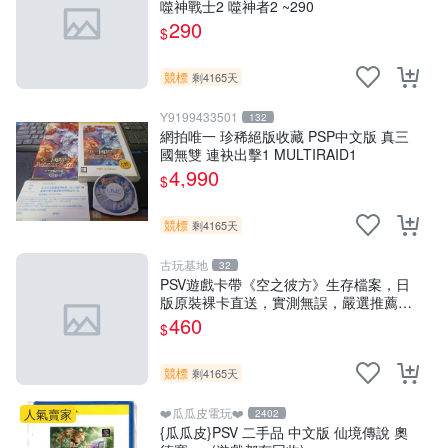
噬神戰士2 噬神者2 ~290
290
$
競標
剩4165天
Y9199433501
132
網拍唯一 珍稀絕版收藏 PSP中文版 真三
國無雙 連袂出擊1 MULTIRAID1
4,990
$
競標
剩4165天
古玩基地
32
PSV遊戲卡帶《空之彼方》生存檔案，日
版原裝裸卡直送，實測無誤，嚴選推薦，
適合收藏。PSV遊戲卡帶 直營 正規 游戲
460
$
卡帶
競標
剩4165天
❤️瓜瓜皮電玩❤️
人氣賣家
2402
{瓜瓜皮}PSV 二手品 中文版 仙境傳說 奧