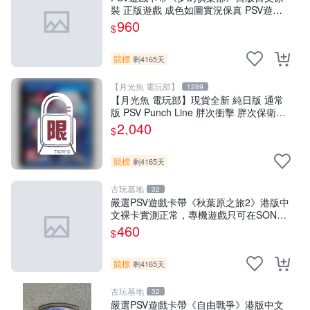
裝 正版遊戲 成色如圖實況保真 PSV遊戲
日版 PS 測試無誤 美品保證
960
$
競標
剩4165天
【月光魚 電玩部】
1289
【月光魚 電玩部】現貨全新 純日版 通常
版 PSV Punch Line 胖次衝擊 胖次保衛陣
線 普通版 純日版
2,040
$
競標
剩4165天
古玩基地
32
嚴選PSV遊戲卡帶《秋葉原之旅2》港版中
文裸卡實測正常，專機遊戲只可在SONY
PSV上運行 卡帶 psv 港版
460
$
競標
剩4165天
古玩基地
32
嚴選PSV遊戲卡帶《自由戰爭》港版中文