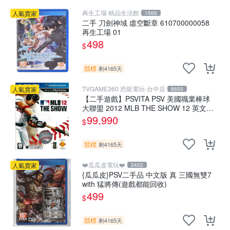
再生工場 精品生活館
人氣賣家
1566
二手 刀劍神域 虛空斷章 610700000058
再生工場 01
498
$
競標
剩4165天
TVGAME360 恐龍電玩-台中店
人氣賣家
8650
【二手遊戲】PSVITA PSV 美國職業棒球
大聯盟 2012 MLB THE SHOW 12 英文版
【台中恐龍電玩】
99,990
$
競標
剩4165天
❤️瓜瓜皮電玩❤️
人氣賣家
2402
{瓜瓜皮}PSV二手品 中文版 真 三國無雙7
with 猛將傳(遊戲都能回收)
499
$
競標
剩4165天