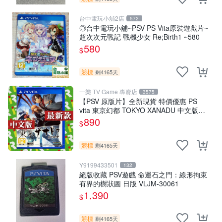
台中電玩小舖2店
572
◎台中電玩小舖~PSV PS Vita原裝遊戲片~
超次次元戰記 戰機少女 Re;Birth1 ~580
580
$
競標
剩4165天
一樂 TV Game 專賣店
3575
【PSV 原版片】全新現貨 特價優惠 PS
vita 東京幻都 TOKYO XANADU 中文版
【台中一樂電玩】
890
$
競標
剩4165天
Y9199433501
132
絕版收藏 PSV遊戲 命運石之門：線形拘束
有界的樹狀圖 日版 VLJM-30061
1,390
$
競標
剩4165天