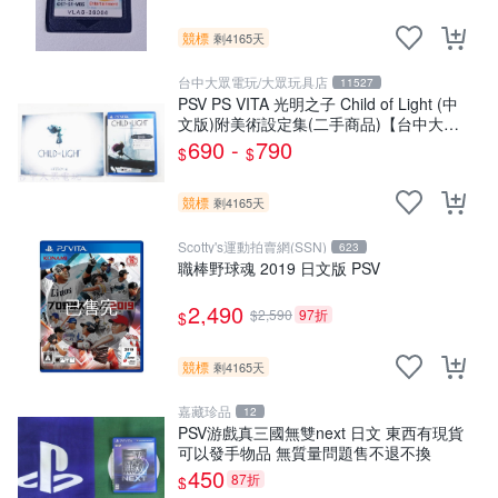
競標
剩4165天
台中大眾電玩/大眾玩具店
11527
PSV PS VITA 光明之子 Child of Light (中
文版)附美術設定集(二手商品)【台中大眾
電玩】
690 -
790
$
$
競標
剩4165天
Scotty's運動拍賣網(SSN)
623
職棒野球魂 2019 日文版 PSV
已售完
2,490
$2,590
97折
$
競標
剩4165天
嘉藏珍品
12
PSV游戲真三國無雙next 日文 東西有現貨
可以發手物品 無質量問題售不退不換
450
87折
$