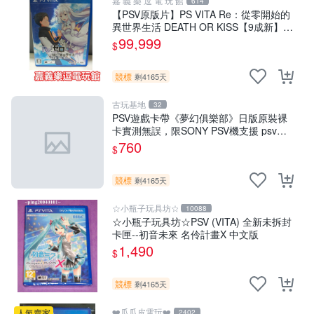
嘉 義 樂 逗 電 玩 館
614
【PSV原版片】PS VITA Re：從零開始的
異世界生活 DEATH OR KISS【9成新】✪
中古二手✪嘉義樂逗電玩
99,999
$
競標
剩4165天
古玩基地
32
PSV遊戲卡帶《夢幻俱樂部》日版原裝裸
卡實測無誤，限SONY PSV機支援 psv
psv游戲 psv夢幻俱樂部
760
$
競標
剩4165天
☆小瓶子玩具坊☆
10088
☆小瓶子玩具坊☆PSV (VITA) 全新未拆封
卡匣--初音未來 名伶計畫X 中文版
1,490
$
競標
剩4165天
❤️瓜瓜皮電玩❤️
人氣賣家
2402