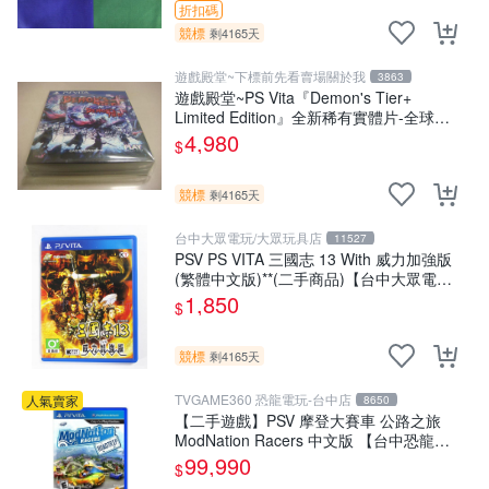
折扣碼
競標
剩4165天
遊戲殿堂~下標前先看賣場關於我
3863
遊戲殿堂~PS Vita『Demon's Tier+
Limited Edition』全新稀有實體片-全球限
量1500片
4,980
$
競標
剩4165天
台中大眾電玩/大眾玩具店
11527
PSV PS VITA 三國志 13 With 威力加強版
(繁體中文版)**(二手商品)【台中大眾電
玩】
1,850
$
競標
剩4165天
TVGAME360 恐龍電玩-台中店
人氣賣家
8650
【二手遊戲】PSV 摩登大賽車 公路之旅
ModNation Racers 中文版 【台中恐龍電
玩】
99,990
$