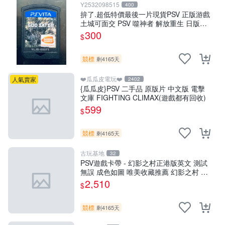
Y2532098515
400
拚了.超低特價最後一片現貨PSV 正版游戲
土城可面交 PSV 噬神者 解放重生 日版
【9成新】✪裸片 二手九成新~
300
$
競標
剩4165天
❤️瓜瓜皮電玩❤️
人氣賣家
2402
{瓜瓜皮}PSV 二手品 原版片 中文版 電擊
文庫 FIGHTING CLIMAX(遊戲都有回收)
599
$
競標
剩4165天
古玩基地
32
PSV遊戲卡帶 - 幻影之村正港版英文 測試
無誤 成色如圖 唯美收藏推薦 幻影之村 正
版PSV 港版卡帶 成色保證 村正 港版 PSV
2,510
$
港版游戲
競標
剩4165天