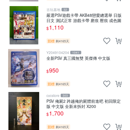
古玩基地
32
嚴選PSV遊戲卡帶 AKB48戀愛總選舉 日版
日文 測試正常 游戲卡帶 磨痕 壓痕 成色圖
1,110
$
競標
剩4165天
Y2049104204
1041
全新PSV 真三國無雙 英傑傳 中文版
950
$
競標
剩4165天
cycstore
303
PSV 俺屍2 跨越俺的屍體前進吧 初回限定
版 中文版 全新未拆封 X200
1,700
$
競標
剩4165天