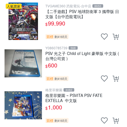
TVGAME360 恐龍電玩-台中店
人氣賣家
8650
【二手遊戲】PSV 地球防衛軍 3 攜帶版 日
文版【台中恐龍電玩】
99,990
$
競標
剩4165天
Y0860785739
568
PSV 光之子 Child of Light 豪華版 中文版 (
台灣公司貨 )
600
$
競標
剩4165天
格里菲樂園
4482
格里菲樂園 ~ PSVITA PSV FATE
EXTELLA 中文版
1,000
$
競標
剩4165天