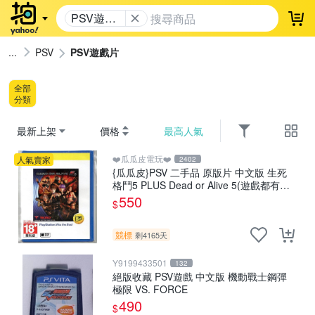
PSV遊戲
登
片
PSV
PSV遊戲片
全部
分類
最新上架
價格
最高人氣
❤️瓜瓜皮電玩❤️
人氣賣家
2402
{瓜瓜皮}PSV 二手品 原版片 中文版 生死
格鬥5 PLUS Dead or Alive 5(遊戲都有回
收)
550
$
競標
剩4165天
Y9199433501
132
絕版收藏 PSV遊戲 中文版 機動戰士鋼彈
極限 VS. FORCE
490
$