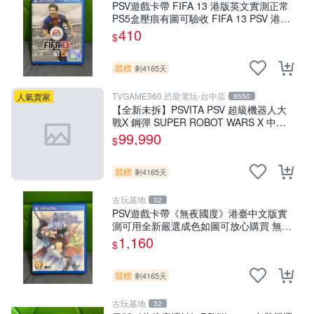
PSV遊戲卡帶 FIFA 13 港版英文實測正常
PS5盒壓痕有圖可驗收 FIFA 13 PSV 港版
游玩無問題 PSV FIFA 13 港版英文
410
$
競標
剩4165天
TVGAME360 恐龍電玩-台中店
人氣賣家
8650
【全新未拆】PSVITA PSV 超級機器人大
戰X 鋼彈 SUPER ROBOT WARS X 中文
版【台中恐龍電玩】
99,990
$
競標
剩4165天
古玩基地
32
PSV遊戲卡帶《無夜國度》港臺中文版實
測可用全新嚴選成色如圖可放心購買 無夜
國度 PSV 港臺中文 游戲卡帶
1,160
$
競標
剩4165天
古玩基地
32