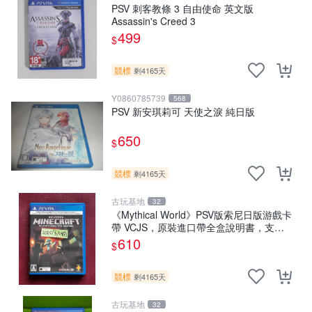
PSV 刺客教條 3 自由使命 英文版
Assassin's Creed 3
499
$
競標
剩4165天
Y0860785739
568
PSV 新安琪莉可 天使之淚 純日版
650
$
競標
剩4165天
古玩基地
32
《Mythical World》PSV版索尼日版游戲卡
帶 VCJS，原裝進口帶全盒說明書，支持
主機運行。Mythical World PSV 游戲 卡
610
$
競標
剩4165天
古玩基地
32