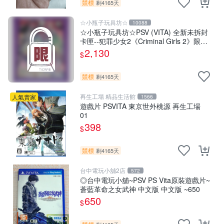
競標
剩4165天
☆小瓶子玩具坊☆
10088
☆小瓶子玩具坊☆PSV (VITA) 全新未拆封
卡匣--犯罪少女2《Criminal Girls 2》限定
版 (日版)
2,130
$
競標
剩4165天
再生工場 精品生活館
人氣賣家
1566
遊戲片 PSVITA 東京世外桃源 再生工場
01
398
$
競標
剩4165天
台中電玩小舖2店
572
◎台中電玩小舖~PSV PS Vita原裝遊戲片~
蒼藍革命之女武神 中文版 中文版 ~650
650
$