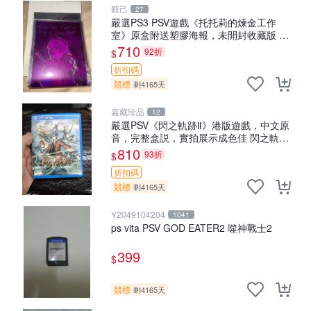
觀己
27
嚴選PS3 PSV遊戲《托托莉的煉金工作
室》原盒附送塑膠海報，未開封收藏版 托
托莉 爐石 工作室
710
92折
$
折扣碼
競標
剩4165天
嘉藏珍品
12
嚴選PSV《閃之軌跡Ⅱ》港版遊戲，中文原
音，完整盒説，實拍展示成色佳 閃之軌跡
Ⅱ PSV 港版 中文
810
93折
$
折扣碼
競標
剩4165天
Y2049104204
1041
ps vita PSV GOD EATER2 噬神戰士2
399
$
競標
剩4165天