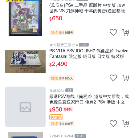
{瓜瓜皮}PSV 二手品 原版片 中文版 加速
世界 VS 刀劍神域 千年的黃昏(遊戲都能回
收)
650
$
競標
剩4165天
★☆鏡音王國☆★
104
PS VITA PSV IDOLiSH7 偶像星願 Twelve
Fantasia! 限定版 純日版 日文版 特裝版
2,490
$
競標
剩4165天
嘉藏珍品
12
嚴選PSV遊戲《俺屍2》港版中文原裝，成
色優良直送家門口 俺屍2 PSV 港版 中文
950
94折
$
折扣碼
競標
剩4165天
Y2049104204
1041