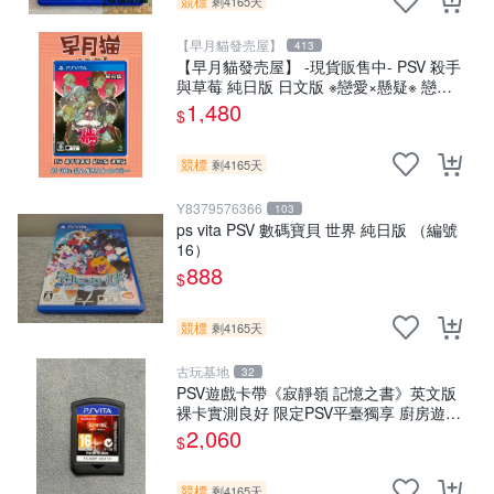
競標
剩4165天
【早月貓發売屋】
413
【早月貓發売屋】 -現貨販售中- PSV 殺手
與草莓 純日版 日文版 ※戀愛×懸疑※ 戀愛
ADV遊戲
1,480
$
競標
剩4165天
Y8379576366
103
ps vita PSV 數碼寶貝 世界 純日版 （編號
16）
888
$
競標
剩4165天
古玩基地
32
PSV遊戲卡帶《寂靜嶺 記憶之書》英文版
裸卡實測良好 限定PSV平臺獨享 廚房遊戲
獲得熱銷推薦 寂靜嶺 電玩遊戲 PSV卡帶
2,060
$
競標
剩4165天