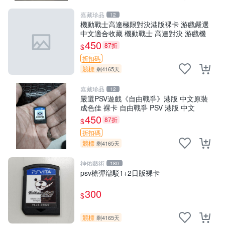
嘉藏珍品
12
機動戰士高達極限對決港版裸卡 游戲嚴選
中文適合收藏 機動戰士 高達對決 游戲機
450
87折
$
折扣碼
競標
剩4165天
嘉藏珍品
12
嚴選PSV遊戲《自由戰爭》港版 中文原裝
成色佳 裸卡 自由戰爭 PSV 港版 中文
450
87折
$
折扣碼
競標
剩4165天
神佑藝術
180
psv槍彈辯駁1+2日版裸卡
300
$
競標
剩4165天