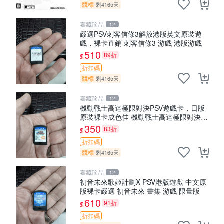
競標
剩4165天
嘉藏珍品
12
嚴選PSV刺客信條3解放港版英文原裝遊
戲，裸卡直銷 刺客信條3 游戲 港版游戲
510
89折
$
折扣碼
競標
剩4165天
嘉藏珍品
12
機動戰士高達極限對決PSV遊戲卡，日版
原裝祼卡成色佳 機動戰士高達極限對決
PSV 日版 裸卡 成品
350
83折
$
折扣碼
競標
剩4165天
嘉藏珍品
12
初音未來歌姬計劃X PSV港版遊戲 中文原
版裸卡嚴選 初音未來 畫集 游戲 限量版
610
91折
$
折扣碼