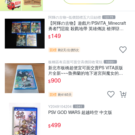
阿輝の古物~低價競標五六日結標
12175
【阿輝の古物】遊戲片/PSVITA_Minecraft
勇者鬥惡龍 殺戮地帶 英雄傳說 槍彈辯駁
一批合售_刮痕污漬_1元起標無底價
149
$
_#F30
競標
剩2天
/
出價5次
板橋區有店面可面交高價回收電玩
10551
新北市板橋超便宜可面交賣PS VITA原版
片全新~~~魯弗蘭的地下迷宮與魔女的旅
團~~~便宜賣
900
$
競標
剩4165天
Y2049104204
1041
PSV GOD WARS 超越時空 中文版
499
$