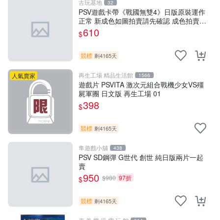
古玩基地
32
PSV遊戲卡帶《戰國無雙4》日版原裝運作
正常 新成色如圖拍賣請先確認 成色拍賣一
經成交概不退換 PSV遊戲 卡帶 戰國無雙
610
$
psv游戲卡帶，戰國無雙4
競標
剩4165天
再生工場 精品生活館
人氣賣家
1566
遊戲片 PSVITA 激次元組合戰機少女VS殭
屍軍團 日文版 再生工場 01
398
$
競標
剩4165天
隼遊戲小舖
438
PSV SD鋼彈 G世代 創世 純日版兩片一起
賣
950
$980
97折
$
競標
剩4165天