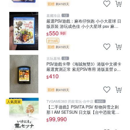
競標
剩4165天
嘉藏珍品
12
嚴選PSV遊戲：麻布仔快跑 小小大星球 日
版原裝 游玩成色佳 小小大星球 psv 麻布
仔快跑 測試無誤
550
9折
$
折扣碼
競標
剩4165天
古玩基地
32
PSV遊戲卡帶《海賊無雙3》港版中文裸卡
嚴選實測正常 索尼PSV專用 港版直營 psv
海賊無雙 港版
410
$
競標
剩4165天
TVGAME360 恐龍電玩-台中店
人氣賣家
8650
【二手遊戲】PSVITA PSV 祭物與雪之剎
那 I AM SETSUN 日文版【台中恐龍電
玩】
99,990
$