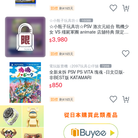
競標
剩4165天
☆小瓶子玩具坊☆
10088
☆小瓶子玩具坊☆PSV 激次元組合 戰機少
女 VS 殭屍軍團 animate 店舖特典 限定版
(日版)+特典--CD
3,980
$
競標
剩4165天
電玩販賣機（2097玩具公仔舖
7206
全新未拆 PSV PS VITA 塊魂 -日文亞版-
非BEST版 KATAMARI
850
$
競標
剩4165天