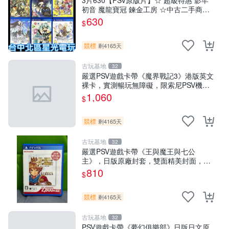
3片630【PSV原版片】☆ 超級特惠 影牢
初音 魔龍寶冠 鍊金工房 ☆中古二手商品
【星光】
630
$
競標
剩4165天
古玩基地
32
嚴選PSV遊戲卡帶《魔界戰記3》港版英文
裸卡，實測暢玩無障礙，限索尼PSV機器
運行 psv 港版 魔界戰記3
1,060
$
競標
剩4165天
古玩基地
32
嚴選PSV遊戲卡帶《王與魔王與七公
主》，日版原廠封套，雙面精美封面，實
測暢玩無障礙。久藏家中，輕微使用痕
810
$
跡，實物圖可查，歡迎細心評估。古董級
遊戲限量收
競標
剩4165天
古玩基地
32
PSV遊戲卡帶《夢幻俱樂部》日版日文原