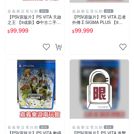
嘉 義 樂 逗 電 玩 館
嘉 義 樂 逗 電 玩 館
614
614
【PSV原版片】PS VITA 天啟
【PSV原版片】PS VITA 忍者
之王 【9成新】✪中古二手✪
外傳 Σ SIGMA PLUS 【9成
嘉義樂逗電玩館
新】✪中古二手✪嘉義樂逗電
99,999
99,999
$
$
玩館
嘉 義 樂 逗 電 玩 館
嘉 義 樂 逗 電 玩 館
614
614
【PSV原版片】PS VITA 數碼
【PSV原版片】PS VITA 進擊