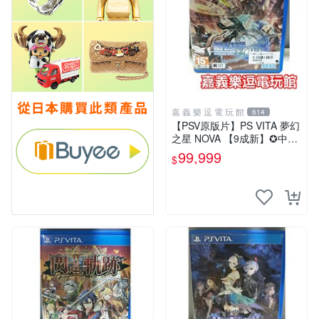
嘉 義 樂 逗 電 玩 館
614
【PSV原版片】PS VITA 夢幻
之星 NOVA 【9成新】✪中文
中古二手✪嘉義樂逗電玩館
99,999
$