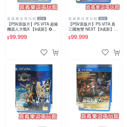
嘉 義 樂 逗 電 玩 館
嘉 義 樂 逗 電 玩 館
614
614
【PSV原版片】PS VITA 超級
【PSV原版片】PS VITA 真
機器人大戰X 【9成新】✪中
三國無雙 NEXT【9成新】✪
文中古二手✪嘉義樂逗電玩館
中文亞版 中古二手✪嘉義樂
99,999
99,999
$
$
逗電玩館