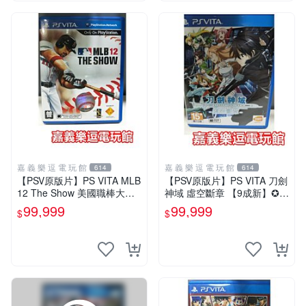
嘉 義 樂 逗 電 玩 館
嘉 義 樂 逗 電 玩 館
614
614
【PSV原版片】PS VITA MLB
【PSV原版片】PS VITA 刀劍
12 The Show 美國職棒大聯
神域 虛空斷章 【9成新】✪中
盟 【9成新】✪中古二手✪嘉
文中古二手✪嘉義樂逗電玩館
99,999
99,999
$
$
義樂逗電玩館