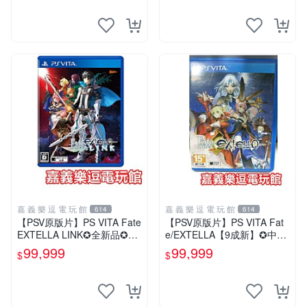
嘉 義 樂 逗 電 玩 館
嘉 義 樂 逗 電 玩 館
614
614
【PSV原版片】PS VITA Fate
【PSV原版片】PS VITA Fat
EXTELLA LINK✪全新品✪嘉
e/EXTELLA【9成新】✪中文
義樂逗電玩館
中古二手✪嘉義樂逗電玩館
99,999
99,999
$
$