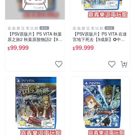
嘉 義 樂 逗 電 玩 館
嘉 義 樂 逗 電 玩 館
614
614
【PSV原版片】PS VITA 秋葉
【PSV原版片】PS VITA 在迷
原之旅2 秋葉原脫物語2【9成
宮地下死去【9成新】✪中文
新】✪中古二手✪嘉義樂逗電
亞版 中古二手✪嘉義樂逗電
99,999
99,999
$
$
玩館
玩館