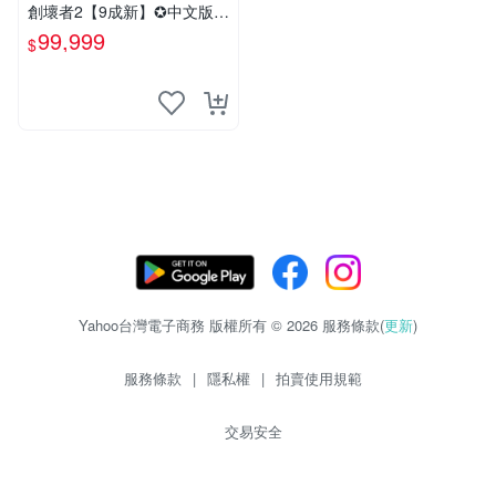
創壞者2【9成新】✪中文版中
古二手✪嘉義樂逗電玩館
99,999
$
Yahoo台灣電子商務 版權所有 © 2026 服務條款(
更新
)
服務條款
|
隱私權
|
拍賣使用規範
交易安全