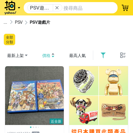
PSV遊戲
登
片
PSV
PSV遊戲片
全部
分類
最新上架
價格
最高人氣
近全新