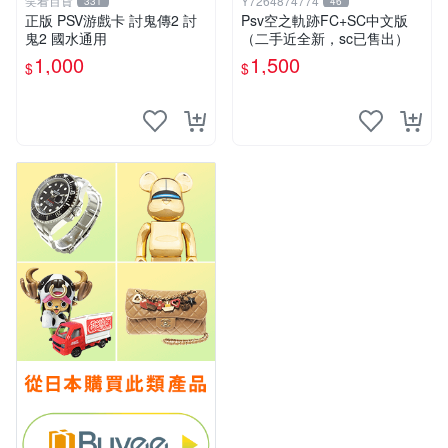
笑看百貨
Y7264874774
331
46
正版 PSV游戲卡 討鬼傳2 討
Psv空之軌跡FC+SC中文版
鬼2 國水通用
（二手近全新，sc已售出）
1,000
1,500
$
$