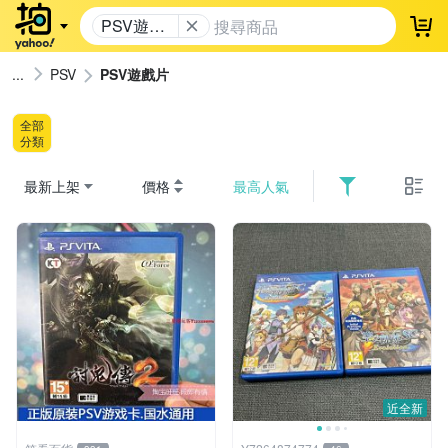
PSV遊戲
登
片
PSV
PSV遊戲片
全部
分類
最新上架
價格
最高人氣
近全新