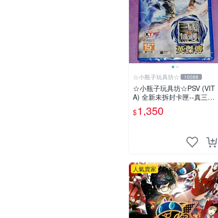
☆小瓶子玩具坊☆
10088
☆小瓶子玩具坊☆PSV (VIT
A) 全新未拆封卡匣--真三國
無雙 英傑傳 中文版
1,350
$
人氣賣家