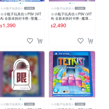
☆小瓶子玩具坊☆
☆小瓶子玩具坊☆
10088
10088
☆小瓶子玩具坊☆PSV (VIT
☆小瓶子玩具坊☆PSV (VIT
A) 全新未拆封卡匣--聖魔導
A) 全新未拆封卡匣--魔壞神
物語 (日版)
兆力翁 Trader 店舖特典通
1,390
2,490
$
$
常版+特典--美術集
☆小瓶子玩具坊☆
☆小瓶子玩具坊☆
10088
10088