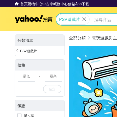
首頁
購物中心
中古車
帳務中心
信箱
App下載
Yahoo拍賣
PSV遊戲片
電玩遊戲與主
分類清單
PSV遊戲片
價格
-
確定
優惠
折扣碼