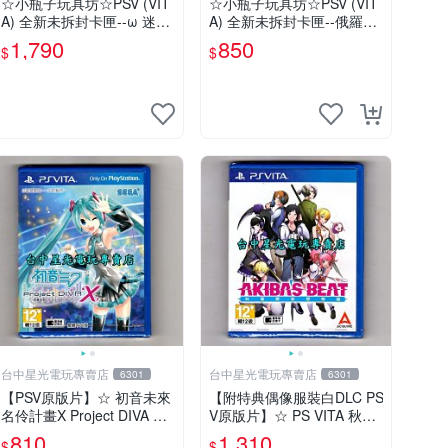
☆小瓶子玩具坊☆PSV (VIT
☆小瓶子玩具坊☆PSV (VIT
A) 全新未拆封卡匣--ω 迷宮
A) 全新未拆封卡匣--俄羅斯
《ω Labyrinth》(日版)
方塊 終極版
1,790
850
$
$
台中星光電玩專賣店
台中星光電玩專賣店
6301
6301
【PSV原版片】☆ 初音未來
【附特典偶像服裝白DLC PS
名伶計畫X Project DIVA ☆
V原版片】☆ PS VITA 秋葉
中文版全新品【台中星光電
原妄想物語 秋葉潮物語 ☆
810
1,310
$
$