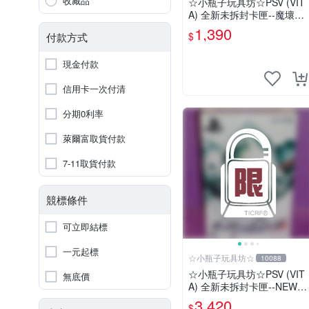
收藏品
☆小瓶子玩具坊☆PSV (VIT
A) 全新未拆封卡匣--魔壞神
兆力翁 (亞版日文版)
1,390
$
付款方式
現金付款
信用卡一次付清
分期0利率
萊爾富取貨付款
7-11取貨付款
競標條件
可立即結標
一元起標
☆小瓶子玩具坊☆
10088
☆小瓶子玩具坊☆PSV (VIT
無底價
A) 全新未拆封卡匣--NEW
槍彈辯駁 V3 大家的自相殘
3,420
$