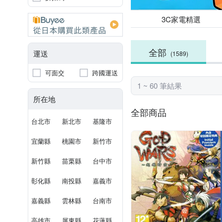
3C家電精選
全部
運送
(1589)
可面交
跨國運送
1 ~ 60 筆結果
所在地
全部商品
台北市
新北市
基隆市
宜蘭縣
桃園市
新竹市
新竹縣
苗栗縣
台中市
彰化縣
南投縣
嘉義市
嘉義縣
雲林縣
台南市
高雄市
屏東縣
花蓮縣