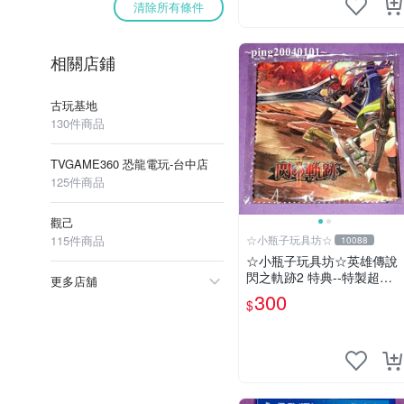
清除所有條件
相關店鋪
古玩基地
130件商品
TVGAME360 恐龍電玩-台中店
125件商品
觀己
115件商品
☆小瓶子玩具坊☆
10088
☆小瓶子玩具坊☆英雄傳說
閃之軌跡2 特典--特製超細
更多店舖
纖維掛布 (無遊戲卡匣唷)
300
$