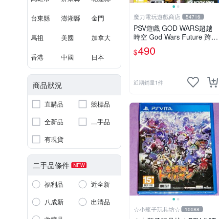
魔力電玩遊戲商店
台東縣
澎湖縣
金門
54716
PSV遊戲 GOD WARS超越
時空 God Wars Future 跨越
馬祖
美國
加拿大
時空 中文亞版【板橋魔力】
490
$
香港
中國
日本
近期銷量1件
商品狀況
直購品
競標品
全新品
二手品
有現貨
二手品條件
NEW
福利品
近全新
八成新
出清品
☆小瓶子玩具坊☆
10088