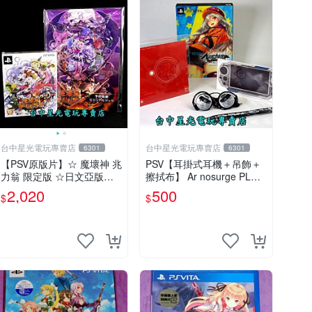
台中星光電玩專賣店
台中星光電玩專賣店
6301
6301
【PSV原版片】☆ 魔壞神 兆
PSV【耳掛式耳機＋吊飾＋
力翁 限定版 ☆日文亞版全
擦拭布】 Ar nosurge PLUS
新品【含美術集】台中星光
獻給誕生之星的祈禱詩 【限
2,020
500
$
$
電玩
定特典升級包】台中星光電
玩