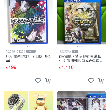
Y2049104204
古玩基地
1041
33
PSV 槍彈辯駁1・2 日版 Relo
psv遊戲卡帶 伊蘇樹海 港版
ad
中文 實測可玩 新成色保真 伊
蘇樹海 psv 港文版
199
1,110
$
$