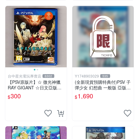
台中星光電玩專賣店
Y1748903029
6302
535
【PSV原版片】☆ 微光神獵
(全新現貨預購特典付)PSV 子
RAY GIGANT ☆日文亞版全
彈少女 幻想曲 一般版 亞版
新品【含初回封入特典】台中
中英日文版
300
1,690
$
$
星光電玩