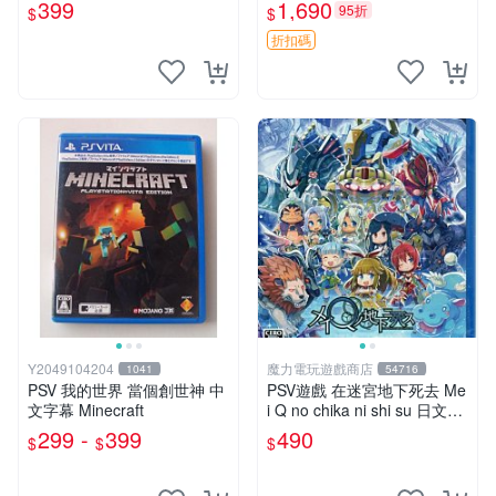
399
1,690
95折
$
$
折扣碼
Y2049104204
魔力電玩遊戲商店
1041
54716
PSV 我的世界 當個創世神 中
PSV遊戲 在迷宮地下死去 Me
文字幕 Minecraft
i Q no chika ni shi su 日文日
版 附特典【板橋魔力】
299 -
399
490
$
$
$