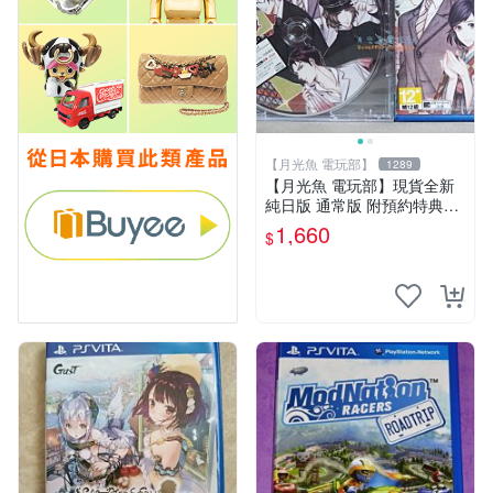
【月光魚 電玩部】
1289
【月光魚 電玩部】現貨全新
純日版 通常版 附預約特典CD
PSV 飛舞於天涯、粹之花 普
1,660
$
通版 日版日文