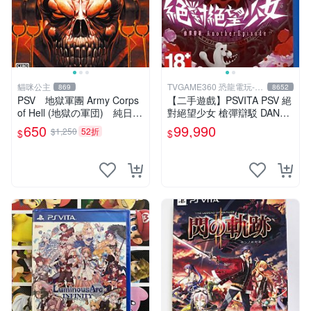
貓咪公主
TVGAME360 恐龍電玩-台
869
8652
中店
PSV 地獄軍團 Army Corps
【二手遊戲】PSVITA PSV 絕
of Hell (地獄の軍団) 純日版
對絕望少女 槍彈辯駁 DANGA
全新品
NRONPA ANOTHER EPISO
650
99,990
$1,250
52折
$
$
DE 中文版