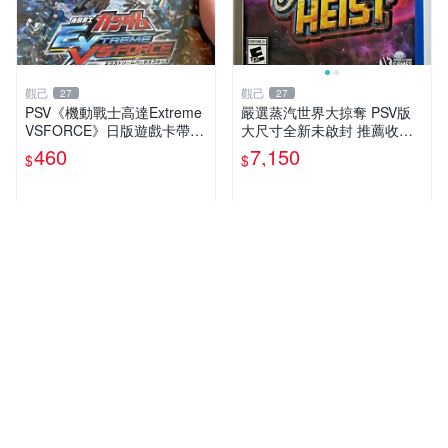
觀己
觀己
27
27
PSV《機動戰士高達Extreme
嚴選蒸汽世界大掠奪 PSV版
VSFORCE》日版遊戲卡帶，
大尺寸全新未啟封 推薦收藏
全新未拆封，附原包裝，嚴選
蒸汽遊戲 手機遊戲 游戲卡帶
460
7,150
$
$
推薦，適合收藏。 極限VS遊
戲 高達 擴充記憶卡