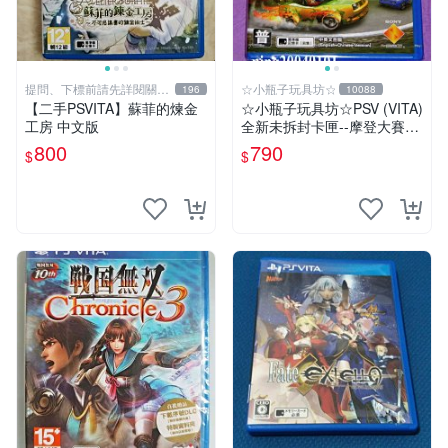
提問、下標前請先詳閱關於
☆小瓶子玩具坊☆
196
10088
我
【二手PSVITA】蘇菲的煉金
☆小瓶子玩具坊☆PSV (VITA)
工房 中文版
全新未拆封卡匣--摩登大賽車
公路之旅 中英文合版
800
790
$
$