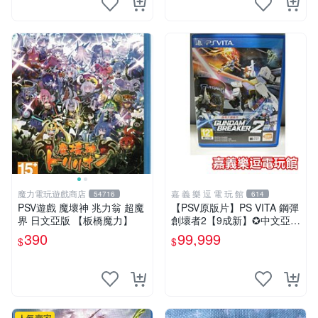
魔力電玩遊戲商店
嘉 義 樂 逗 電 玩 館
54716
614
PSV遊戲 魔壞神 兆力翁 超魔
【PSV原版片】PS VITA 鋼彈
界 日文亞版 【板橋魔力】
創壞者2【9成新】✪中文亞版
中古二手✪嘉義樂逗電玩館
390
99,999
$
$
人氣賣家