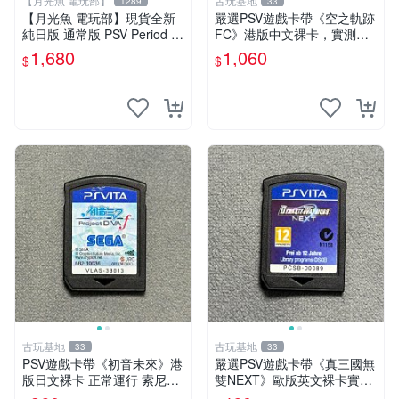
【月光魚 電玩部】
古玩基地
1289
33
【月光魚 電玩部】現貨全新
嚴選PSV遊戲卡帶《空之軌跡
純日版 通常版 PSV Period ～
FC》港版中文裸卡，實測暢
鳥籠之阿瑪迪斯～ 普通版 純
快遊戲無誤！限量販售，機器
1,680
1,060
$
$
日版
認證僅能於索尼PSV上運行。
空之軌跡 FC PSV 港版 中文
古玩基地
古玩基地
33
33
PSV遊戲卡帶《初音未來》港
嚴選PSV遊戲卡帶《真三國無
版日文裸卡 正常運行 索尼專
雙NEXT》歐版英文裸卡實測
用 不退不換 限量嚴選 psv 游
正常全新到貨 真三國無雙 PS