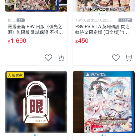
觀己
台中大眾電玩/大眾玩具
27
11527
店
嚴選全新 PSV 日版《弧光之
PSV PS VITA 英雄傳說 閃之
源》無限版 測試保證 不拆封
軌跡 2 限定版 (日文版)**(二
直出 動作遊戲 PSP 弧光之源
手商品)【台中大眾電玩】
1,690
450
$
$
行動遊戲 測試版
人氣賣家