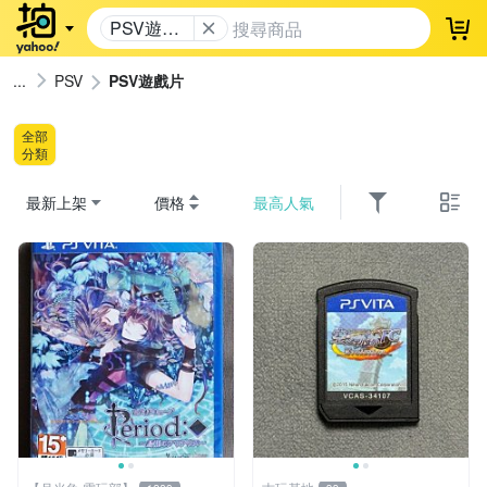
PSV遊戲
登
片
PSV
PSV遊戲片
全部
分類
最新上架
價格
最高人氣