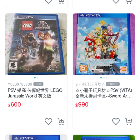
Y0860785739
☆小瓶子玩具坊☆
568
10088
PSV 樂高 侏儸紀世界 LEGO
☆小瓶子玩具坊☆PSV (VITA)
Jurassic World 英文版
全新未拆封卡匣--Sword Art
Online 刀劍神域 虛空斷章
600
990
$
$
(亞日版)