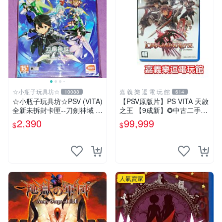
☆小瓶子玩具坊☆
嘉 義 樂 逗 電 玩 館
10088
614
☆小瓶子玩具坊☆PSV (VITA)
【PSV原版片】PS VITA 天啟
全新未拆封卡匣--刀劍神域 -L
之王 【9成新】✪中古二手✪
ost Song- 中文版 限定版
嘉義樂逗電玩館
2,390
99,999
$
$
人氣賣家