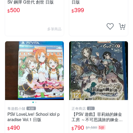
SV 鋼彈 G世代 創世 日版
日版
500
399
$
$
多筆商品
隼遊戲小舖
正奇商店
438
21
PSV LoveLive! School idol p
【PSV 遊戲】菲莉絲的鍊金
aradise Vol.1 日版
工房 ～不可思議旅的鍊金術
士~◇正奇商店◆
490
790
$1,580
5折
$
$