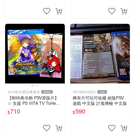
台中星光電玩專賣店
Y9199433501
6302
132
【附特典吊飾 PSV原版片】
稀有片可玩可收藏 絕版PSV
☆ 支援 PS VITA TV ToHeart
遊戲 中文版 討鬼傳極 中文版
2 迷宮旅人 ☆日文亞版全新
710
590
$
$
品【台中星光電玩】