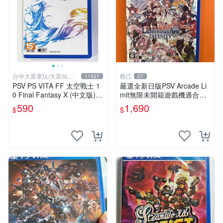
台中大眾電玩/大眾玩具
觀己
11527
27
店
PSV PS VITA FF 太空戰士 1
嚴選全新日版PSV Arcade Li
0 Final Fantasy X (中文版)
mit無限未開箱遊戲機適合收
(二手商品)【台中大眾電玩】
藏 Arcade Limit 新遊戲 未開
590
1,690
$
$
封 測試合格