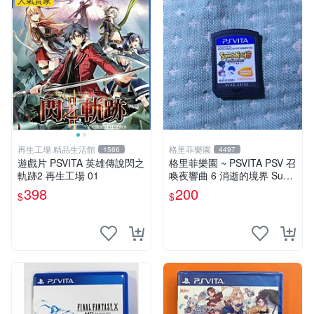
再生工場 精品生活館
格里菲樂園
1566
4497
遊戲片 PSVITA 英雄傳說閃之
格里菲樂園 ~ PSVITA PSV 召
軌跡2 再生工場 01
喚夜響曲 6 消逝的境界 Sum
mon Night 6 Lost 日文版裸卡
398
200
$
$