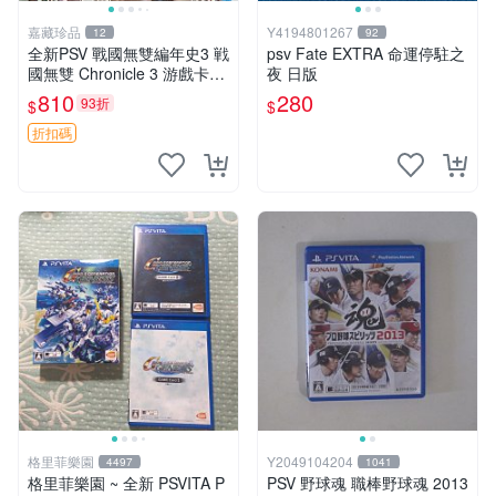
嘉藏珍品
Y4194801267
12
92
全新PSV 戰國無雙編年史3 戦
psv Fate EXTRA 命運停駐之
國無雙 Chronicle 3 游戲卡帶
夜 日版
日文 【原裝正版 實體游戲卡
810
280
93折
$
$
帶】 【港版日文】 【全新未
開封，拆封後不支持退
折扣碼
格里菲樂園
Y2049104204
4497
1041
格里菲樂園 ~ 全新 PSVITA P
PSV 野球魂 職棒野球魂 2013