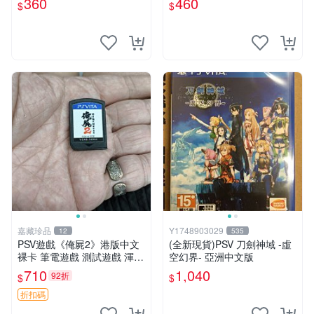
360
460
$
$
戲 卡帶
V 游戲卡帶 任玩無雙
嘉藏珍品
Y1748903029
12
535
PSV遊戲《俺屍2》港版中文
(全新現貨)PSV 刀劍神域 -虛
裸卡 筆電遊戲 測試遊戲 渾合
空幻界- 亞洲中文版
模組
710
1,040
92折
$
$
折扣碼