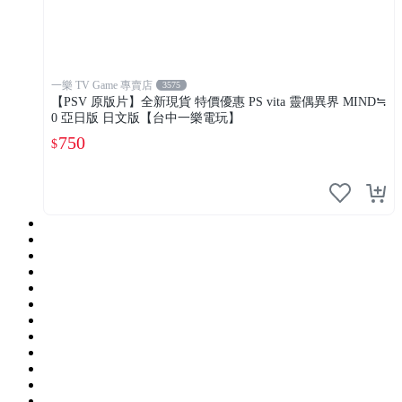
一樂 TV Game 專賣店
3575
【PSV 原版片】全新現貨 特價優惠 PS vita 靈偶異界 MIND≒
0 亞日版 日文版【台中一樂電玩】
750
$