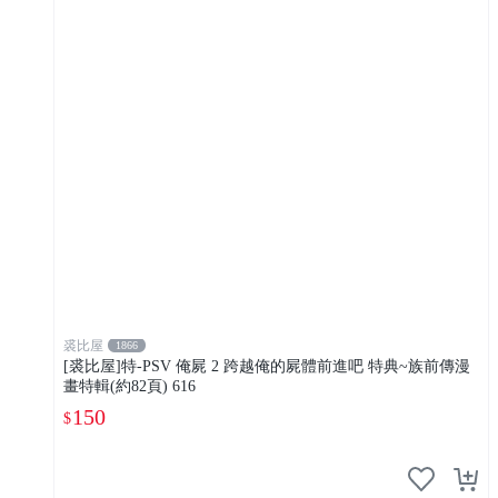
裘比屋
1866
[裘比屋]特-PSV 俺屍 2 跨越俺的屍體前進吧 特典~族前傳漫
畫特輯(約82頁) 616
150
$