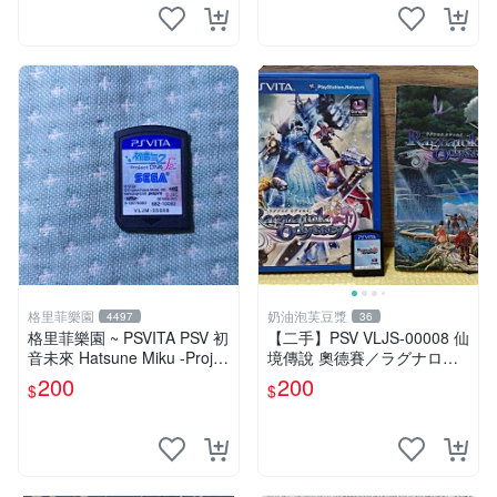
格里菲樂園
奶油泡芙豆漿
4497
36
格里菲樂園 ~ PSVITA PSV 初
【二手】PSV VLJS-00008 仙
音未來 Hatsune Miku -Projec
境傳說 奧德賽／ラグナロク
t DIVA-F 2nd 日版
オデッセイ／Ragnarok Ody
200
200
$
$
ssey