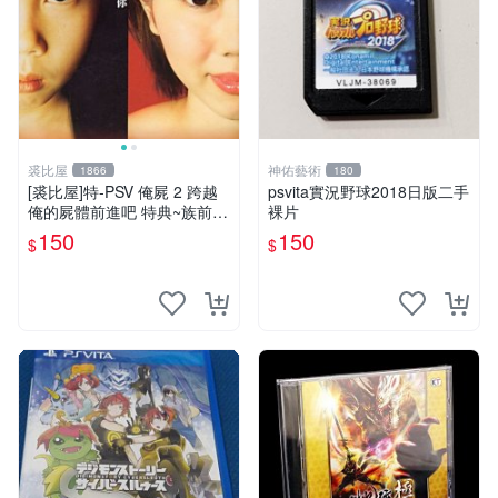
裘比屋
神佑藝術
1866
180
[裘比屋]特-PSV 俺屍 2 跨越
psvita實況野球2018日版二手
俺的屍體前進吧 特典~族前傳
裸片
漫畫特輯(約82頁) 616
150
150
$
$