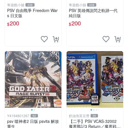
隼遊戲小舖
隼遊戲小舖
438
438
PSV 自由戰爭 Freedom War
PSV 英雄傳說閃之軌跡一代
s 日文版
純日版
200
200
$
$
Y4194801267
奶油泡芙豆漿
92
36
psv 噬神者2 日版 psvita 解放
【二手】PSV VCAS-32002
重生
魔界戰記3 Return／魔界戦記