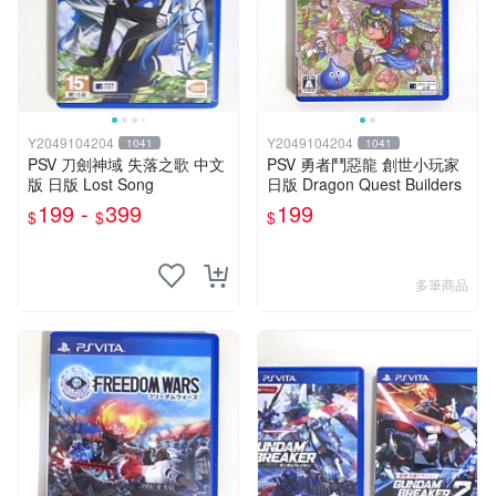
Y2049104204
Y2049104204
1041
1041
PSV 刀劍神域 失落之歌 中文
PSV 勇者鬥惡龍 創世小玩家
版 日版 Lost Song
日版 Dragon Quest Builders
199 -
399
199
$
$
$
多筆商品