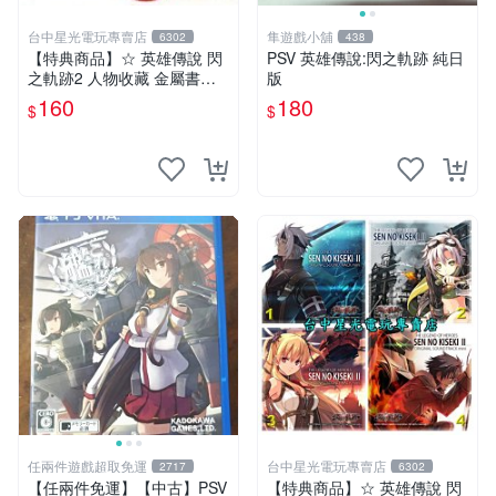
台中星光電玩專賣店
隼遊戲小舖
6302
438
【特典商品】☆ 英雄傳說 閃
PSV 英雄傳說:閃之軌跡 純日
之軌跡2 人物收藏 金屬書籤
版
☆【單張販售 可挑款】台中
160
180
$
$
星光電玩
任兩件遊戲超取免運
台中星光電玩專賣店
2717
6302
【任兩件免運】【中古】PSV
【特典商品】☆ 英雄傳說 閃