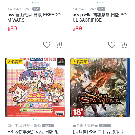
Y4194801267
Y4194801267
92
92
psv 自由戰爭 日版 FREEDO
psv psvita 闇魂獻祭 日版 SO
M WARS
UL SACRIFICE
80
89
$
$
人氣賣家
人氣賣家
再生工場 精品生活館
❤️瓜瓜皮電玩❤️
1566
2402
PS 迷你早安少女組 日版 附
{瓜瓜皮}PSV 二手品 原版片