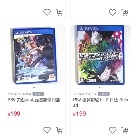
Y2049104204
Y2049104204
1041
1041
PSV 刀劍神域 虛空斷章日版
PSV 槍彈辯駁1・2 日版 Relo
ad
199
199
$
$