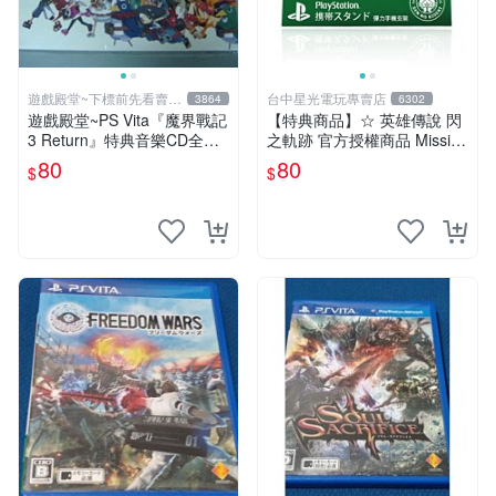
遊戲殿堂~下標前先看賣場
台中星光電玩專賣店
3864
6302
關於我
遊戲殿堂~PS Vita『魔界戰記
【特典商品】☆ 英雄傳說 閃
3 Return』特典音樂CD全新
之軌跡 官方授權商品 Missi限
品未使用(不含遊戲片喔)
定 彈力手機支架 ☆全新品
80
80
$
$
【特價優惠】台中星光電玩