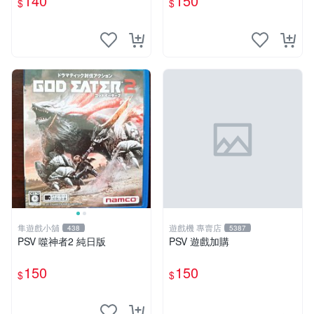
140
150
$
$
隼遊戲小舖
遊戲機 專賣店
438
5387
PSV 噬神者2 純日版
PSV 遊戲加購
150
150
$
$