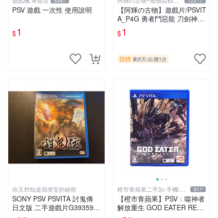
遊戲機 專賣店
阿輝の古物~低價競標五
5387
12217
六日結標
PSV 遊戲 一次性 使用說明
【阿輝の古物】遊戲片/PSVIT
A_P4G 勇者鬥惡龍 刀劍神域
一批合售_1元起標無底價_#F
1
1
$
$
31
競標
剩5天
/
出價1次
你又想知道我便宜的秘密
橙市青蘋果二手3c-手機/相
917
機
SONY PSV PSVITA 討鬼傳
【橙市青蘋果】PSV：噬神者
日文版 二手遊戲片G39359
解放重生 GOD EATER RES
(下標前請先詢問)
URRECTION 日版 #19491