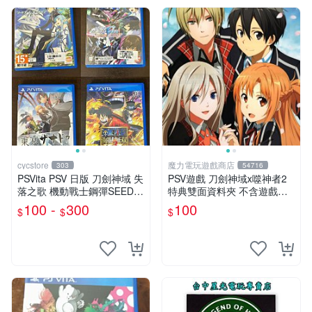
cycstore
魔力電玩遊戲商店
303
54716
PSVita PSV 日版 刀劍神域 失
PSV遊戲 刀劍神域x噬神者2
落之歌 機動戰士鋼彈SEED
特典雙面資料夾 不含遊戲光
東京幻都 海賊無雙3 經典熱
碟【板橋魔力】
100 -
300
100
$
$
$
血動作 RPG