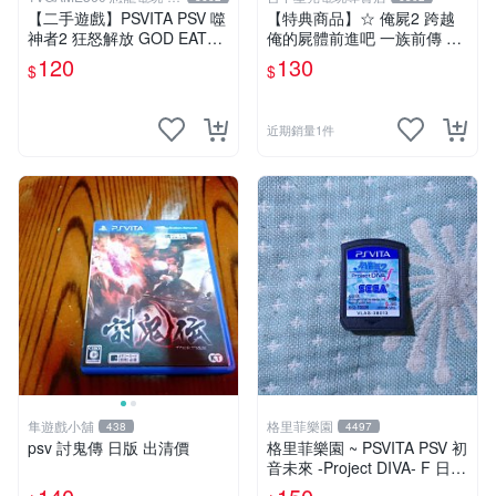
中店
【二手遊戲】PSVITA PSV 噬
【特典商品】☆ 俺屍2 跨越
神者2 狂怒解放 GOD EATER
俺的屍體前進吧 一族前傳 漫
2 RAGE BURST 日文版 台中
畫特輯 ☆全新品【不含遊戲
120
130
$
$
恐龍電玩
軟體】台中星光電玩
近期銷量1件
隼遊戲小舖
格里菲樂園
438
4497
psv 討鬼傳 日版 出清價
格里菲樂園 ~ PSVITA PSV 初
音未來 -Project DIVA- F 日版
裸卡