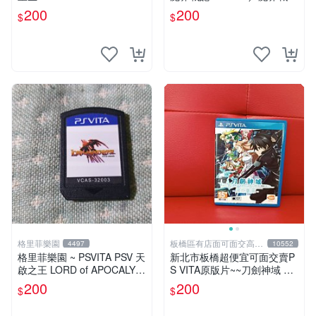
ディスガイア3 Return／Disg
200
200
$
$
aea 3 Return
格里菲樂園
板橋區有店面可面交高價
4497
10552
回收電玩
格里菲樂園 ~ PSVITA PSV 天
新北市板橋超便宜可面交賣P
啟之王 LORD of APOCALYP
S VITA原版片~~刀劍神域 虛
SE 日版 裸卡
空斷章 中文版~~實體店面可
200
200
$
$
面交