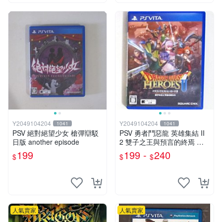
Y2049104204
Y2049104204
1041
1041
PSV 絕對絕望少女 槍彈辯駁
PSV 勇者鬥惡龍 英雄集結 II
日版 another episode
2 雙子之王與預言的終焉 日
版
199
199 -
240
$
$
$
人氣賣家
人氣賣家