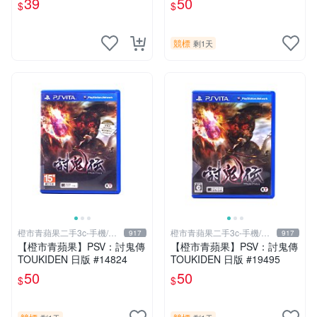
39
50
$
$
競標
剩1天
橙市青蘋果二手3c-手機/相
橙市青蘋果二手3c-手機/相
917
917
機
機
【橙市青蘋果】PSV：討鬼傳
【橙市青蘋果】PSV：討鬼傳
TOUKIDEN 日版 #14824
TOUKIDEN 日版 #19495
50
50
$
$