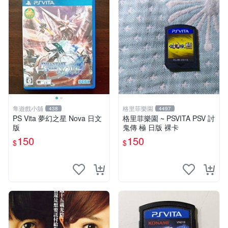
隼遊戲小舖
格里菲樂園
438
4497
PS Vita 夢幻之星 Nova 日文
格里菲樂園 ~ PSVITA PSV 討
版
鬼傳 極 日版 裸卡
150
150
$
$