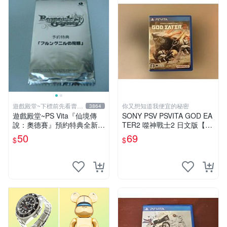
遊戲殿堂~下標前先看賣場
你又想知道我便宜的秘密
3864
關於我
遊戲殿堂~PS Vita『仙境傳
SONY PSV PSVITA GOD EA
說：奧德賽』預約特典全新未
TER2 噬神戰士2 日文版【下
使用(不含遊戲片喔)
標前請先詢問】G14459
50
69
$
$