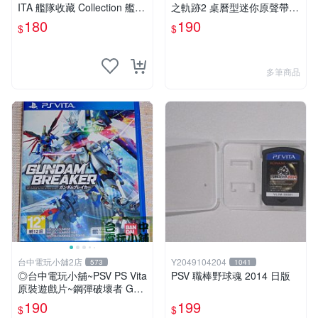
ITA 艦隊收藏 Collection 艦隊
之軌跡2 桌曆型迷你原聲帶 C
收藏 改 純日版
D ☆全新品【現貨供應 可挑
180
190
$
$
款】台中星光電玩
多筆商品
台中電玩小舖2店
Y2049104204
573
1041
◎台中電玩小舖~PSV PS Vita
PSV 職棒野球魂 2014 日版
原裝遊戲片~鋼彈破壞者 Gun
dam Breaker ~190
190
199
$
$