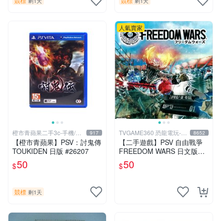
競標
競標
剩1天
剩1天
人氣賣家
橙市青蘋果二手3c-手機/相
TVGAME360 恐龍電玩-台
917
8652
機
中店
【橙市青蘋果】PSV：討鬼傳
【二手遊戲】PSV 自由戰爭
TOUKIDEN 日版 #26207
FREEDOM WARS 日文版
【台中恐龍電玩】
50
50
$
$
競標
剩1天