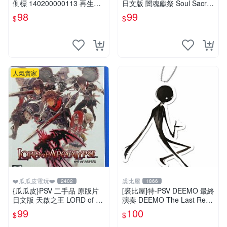
側標 140200000113 再生工
日文版 闇魂獻祭 Soul Sacrifi
場YR2012 02
ce(遊戲都有回收)
98
99
$
$
人氣賣家
❤️瓜瓜皮電玩❤️
裘比屋
2402
1866
{瓜瓜皮}PSV 二手品 原版片
[裘比屋]特-PSV DEEMO 最終
日文版 天啟之王 LORD of AP
演奏 DEEMO The Last Recit
OCALYPSE(遊戲都有回收)
al 特典~吊飾(2入)
99
100
$
$