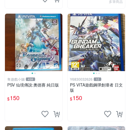
多筆商品
隼遊戲小舖
Y6830032626
438
12
PSV 仙境傳說:奧德賽 純日版
PS VITA遊戲鋼彈創壞者 日文
版
150
150
$
$