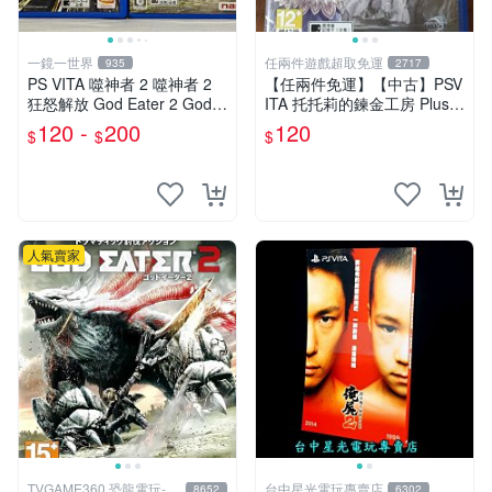
一鏡一世界
任兩件遊戲超取免運
935
2717
PS VITA 噬神者 2 噬神者 2
【任兩件免運】【中古】PSV
狂怒解放 God Eater 2 God E
ITA 托托莉的鍊金工房 Plus
ater 2 Rage Burst
亞蘭德的鍊金術士2 日文版
120 -
200
120
$
$
$
人氣賣家
TVGAME360 恐龍電玩-台
台中星光電玩專賣店
8652
6302