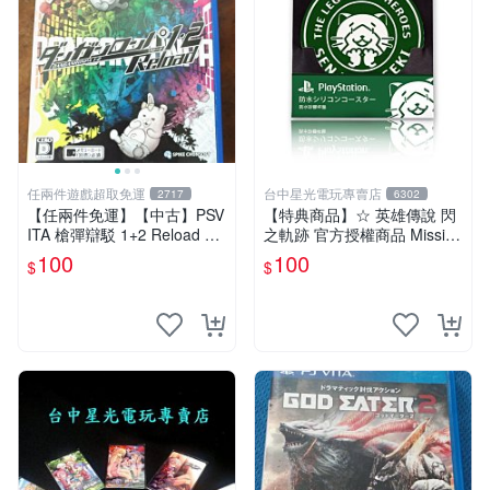
任兩件遊戲超取免運
台中星光電玩專賣店
2717
6302
【任兩件免運】【中古】PSV
【特典商品】☆ 英雄傳說 閃
ITA 槍彈辯駁 1+2 Reload 日
之軌跡 官方授權商品 Missi限
文版
定 防水矽膠杯墊 ☆全新品
100
100
$
$
【台中星光電玩】