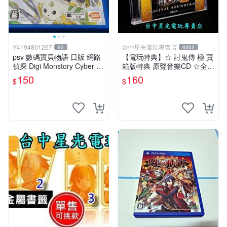
Y4194801267
台中星光電玩專賣店
92
6302
psv 數碼寶貝物語 日版 網路
【電玩特典】☆ 討鬼傳 極 寶
偵探 Digi Monstory Cyber Sl
箱版特典 原聲音樂CD ☆全新
euth
品【台中星光電玩】
150
160
$
$