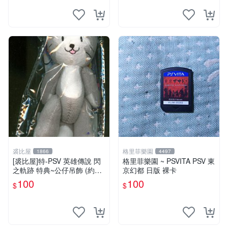
裘比屋
格里菲樂園
1866
4497
[裘比屋]特-PSV 英雄傳說 閃
格里菲樂園 ~ PSVITA PSV 東
之軌跡 特典~公仔吊飾 (約13
京幻都 日版 裸卡
cm)
100
100
$
$