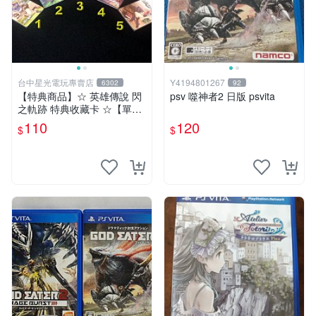
台中星光電玩專賣店
Y4194801267
6302
92
【特典商品】☆ 英雄傳說 閃
psv 噬神者2 日版 psvita
之軌跡 特典收藏卡 ☆【單張
販售 可挑款】台中星光電玩
110
120
$
$