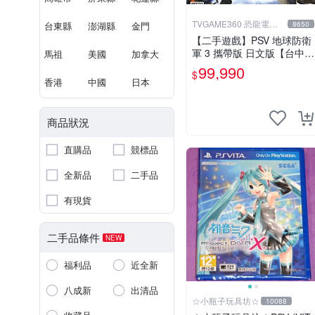
TVGAME360 恐龍電玩-
台東縣
澎湖縣
金門
8650
台中店
【二手遊戲】PSV 地球防衛
軍 3 攜帶版 日文版【台中恐
馬祖
美國
加拿大
龍電玩】
99,990
$
香港
中國
日本
商品狀況
直購品
競標品
全新品
二手品
有現貨
二手品條件
NEW
福利品
近全新
八成新
出清品
☆小瓶子玩具坊☆
10088