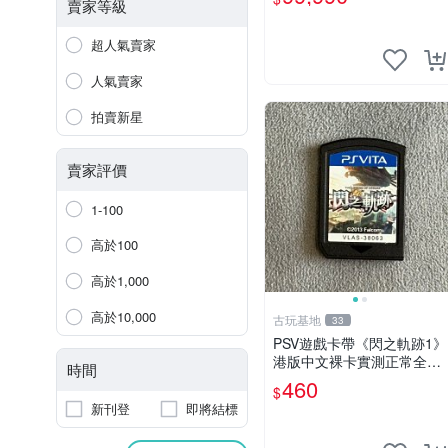
恐龍電玩】
賣家等級
超人氣賣家
人氣賣家
拍賣新星
賣家評價
1-100
高於100
高於1,000
高於10,000
古玩基地
33
PSV遊戲卡帶《閃之軌跡1》
港版中文裸卡實測正常全新
時間
嚴選商品 psv 游戲 卡帶 閃
460
$
之軌跡
新刊登
即將結標