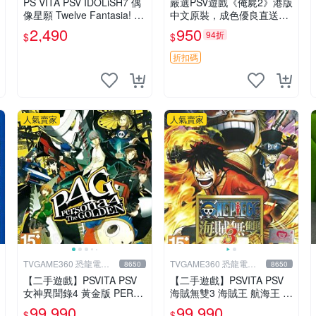
PS VITA PSV IDOLiSH7 偶
嚴選PSV遊戲《俺屍2》港版
像星願 Twelve Fantasia! 限
中文原裝，成色優良直送家
定版 純日版 日文版 特裝版
門口 俺屍2 PSV 港版 中文
2,490
950
94折
$
$
折扣碼
人氣賣家
人氣賣家
TVGAME360 恐龍電玩-
TVGAME360 恐龍電玩-
8650
8650
台中店
台中店
【二手遊戲】PSVITA PSV
【二手遊戲】PSVITA PSV
女神異聞錄4 黃金版 PERS
海賊無雙3 海賊王 航海王 O
ONA 4 The GOLDEN 中文
NE PIECE 3 III 中文版 【台
99,990
99,990
$
$