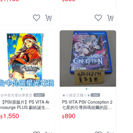
國度 PSV 港臺中文 游戲卡
未拆封音樂CD 萬億魔壞神
帶
PSV 游game 卡帶 音樂CD
使用
台中星光電玩專賣店
★☆鏡音王國☆★
6301
104
【PSV原版片】PS VITA Ar
PS VITA PSV Conception 2
nosurge PLUS 獻給誕生之
七星的引導與瑪祖爾的惡夢
星的祈禱詩 日文限定版 全
產子救世錄2 日版日文版 純
1,550
890
$
$
新品【台中星光】
日版 二手良品