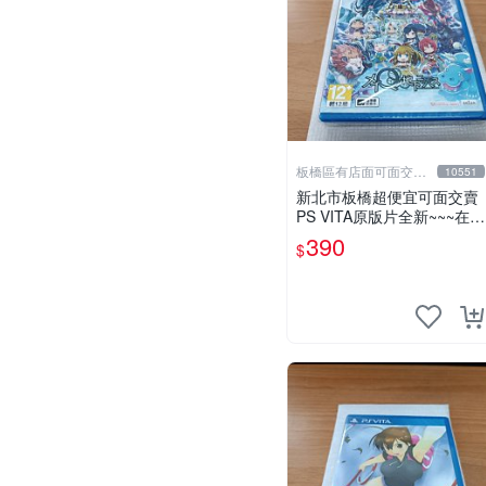
板橋區有店面可面交高
10551
價回收電玩
新北市板橋超便宜可面交賣
PS VITA原版片全新~~~在迷
Q地下去死團 在迷宮地下去
390
$
死團~~~便宜賣