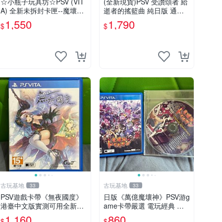
☆小瓶子玩具坊☆PSV (VIT
(全新現貨)PSV 受讚頌者 給
A) 全新未拆封卡匣--魔壞神
逝者的搖籃曲 純日版 通常
兆力翁 繁體中文版
版
1,550
1,790
$
$
古玩基地
古玩基地
33
33
PSV遊戲卡帶《無夜國度》
日版《萬億魔壞神》PSV游g
港臺中文版實測可用全新嚴
ame卡帶嚴選 電玩經典 測
選成色如圖可放心購買 無夜
試正常 完整遊戲內容 附贈
1,160
860
$
$