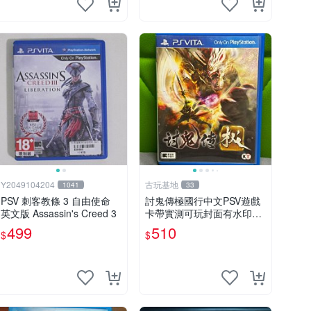
Y2049104204
古玩基地
1041
33
PSV 刺客教條 3 自由使命
討鬼傳極國行中文PSV遊戲
英文版 Assassin's Creed 3
卡帶實測可玩封面有水印受
潮痕跡請看圖確認成色無異
499
510
$
$
議再拍嚴選二手遊戲請認真
審視