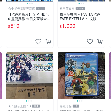
台中星光電玩專賣店
格里菲樂園
6301
4483
【PSV原版片】☆ MIND ≒
格里菲樂園 ~ PSVITA PSV
0 靈偶異界 ☆日文亞版全新
FATE EXTELLA 中文版
品【特價優惠】台中星光電
510
1,000
$
$
玩
★☆鏡音王國☆★
嘉藏珍品
104
12