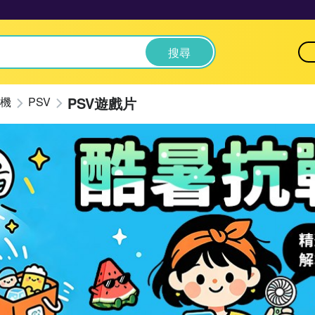
搜尋
PSV遊戲片
機
PSV