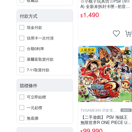
收藏品
☆小瓶子玩具坊☆PSV (VIT
A) 全新未拆封卡匣--初音未
來 名伶計畫X 中文版
1,490
$
付款方式
現金付款
信用卡一次付清
分期0利率
人氣賣家
萊爾富取貨付款
7-11取貨付款
競標條件
可立即結標
一元起標
TVGAME360 恐龍電玩-
8650
台中店
【二手遊戲】 PSV 海賊王
無底價
無限世界R ONE PIECE Unli
mited World 中文版【台中
99,990
$