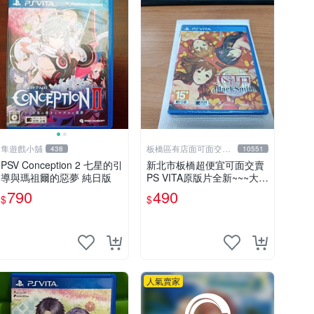
隼遊戲小舖
板橋區有店面可面交高
438
10551
價回收電玩
PSV Conception 2 七星的引
新北市板橋超便宜可面交賣
導與瑪祖爾的惡夢 純日版
PS VITA原版片全新~~~大江
戸 BlackSmith~~~便宜賣
790
490
$
$
人氣賣家