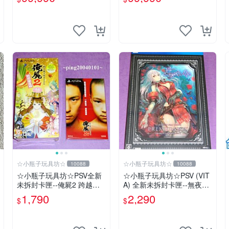
版【台中恐龍電玩】
中恐龍電玩】
☆小瓶子玩具坊☆
☆小瓶子玩具坊☆
10088
10088
☆小瓶子玩具坊☆PSV全新
☆小瓶子玩具坊☆PSV (VIT
未拆封卡匣--俺屍2 跨越俺
A) 全新未拆封卡匣--無夜國
的屍體前進吧 限定版 (中文
度 珍藏盒版 / 限定版 (日版)
1,790
2,290
$
$
版)+特典--漫畫特輯