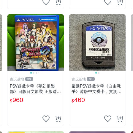
古玩基地
古玩基地
33
33
PSV遊戲卡帶《夢幻俱樂
嚴選PSV遊戲卡帶《自由戰
部》日版日文原裝 正版遊戲
爭》港版中文裸卡，實測無
成色如圖實況保真 PSV遊戲
誤！僅限Sony PSP機器運
960
460
$
$
日版 PS 測試無誤 美品保證
行，其他無法使用。單次購
兩張以上享優惠。 自由戰爭
PSP 港版 卡帶