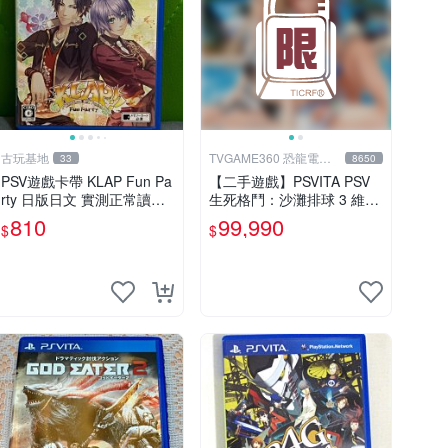
古玩基地
TVGAME360 恐龍電玩-
33
8650
台中店
PSV遊戲卡帶 KLAP Fun Pa
【二手遊戲】PSVITA PSV
rty 日版日文 實測正常讀卡
生死格鬥：沙灘排球 3 維納
正品二手 游玩收藏 12年老
斯 中文版【台中恐龍電玩】
810
99,990
$
$
機 九成新 整體成色佳 KLAP
Fun Party