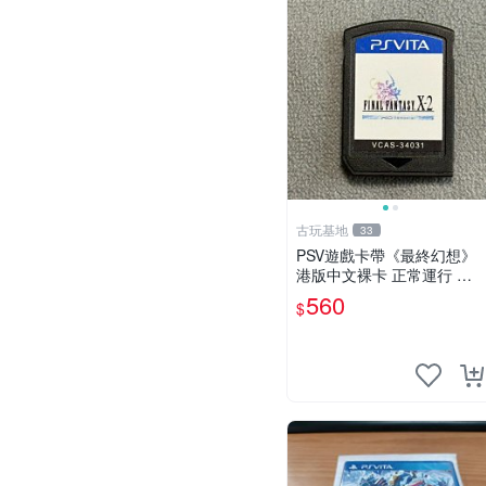
古玩基地
33
PSV遊戲卡帶《最終幻想》
港版中文裸卡 正常運行 索
尼官方認證 不支持其他品牌
560
$
機器 可單次購買多張享優惠
最終幻想 PSV 港版卡帶