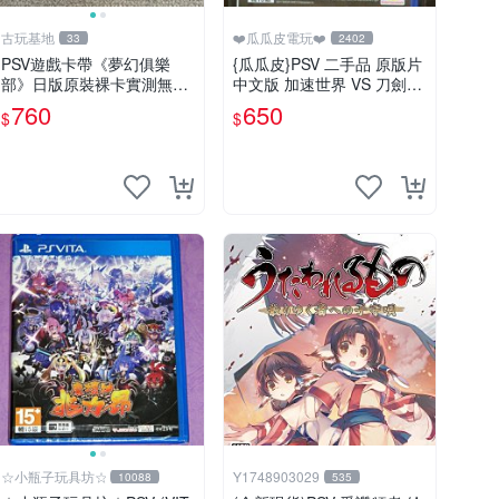
古玩基地
❤️瓜瓜皮電玩❤️
33
2402
PSV遊戲卡帶《夢幻俱樂
{瓜瓜皮}PSV 二手品 原版片
部》日版原裝裸卡實測無
中文版 加速世界 VS 刀劍神
誤，限SONY PSV機支援 ps
域 千年的黃昏(遊戲都能回
760
650
$
$
v psv游戲 psv夢幻俱樂部
收)
☆小瓶子玩具坊☆
Y1748903029
10088
535