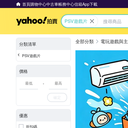
首頁
購物中心
中古車
帳務中心
信箱
App下載
Yahoo拍賣
PSV遊戲片
電玩遊戲與主
分類清單
PSV遊戲片
價格
-
確定
優惠
折扣碼