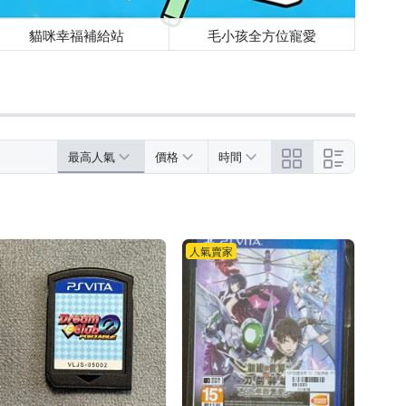
貓咪幸福補給站
毛小孩全方位寵愛
最高人氣
價格
時間
人氣賣家