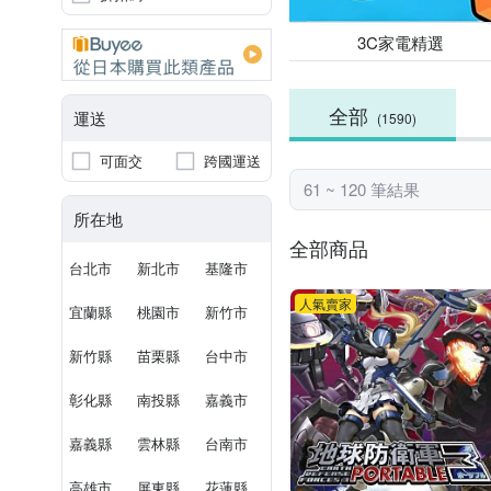
3C家電精選
全部
運送
(1590)
可面交
跨國運送
61 ~ 120 筆結果
所在地
全部商品
台北市
新北市
基隆市
人氣賣家
宜蘭縣
桃園市
新竹市
新竹縣
苗栗縣
台中市
彰化縣
南投縣
嘉義市
嘉義縣
雲林縣
台南市
高雄市
屏東縣
花蓮縣