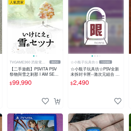
人氣賣家
TVGAME360 恐龍電玩-
☆小瓶子玩具坊☆
8650
10088
台中店
【二手遊戲】PSVITA PSV
☆小瓶子玩具坊☆PSV全新
祭物與雪之剎那 I AM SETS
未拆封卡匣--激次元組合 戰
UN 日文版【台中恐龍電
機少女 VS 殭屍軍團 限定版
99,990
2,490
$
$
玩】
(日版)+特典--CD