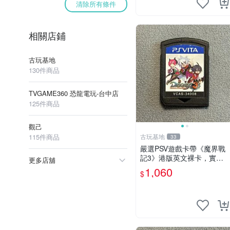
清除所有條件
相關店鋪
古玩基地
130件商品
TVGAME360 恐龍電玩-台中店
125件商品
觀己
115件商品
古玩基地
33
嚴選PSV遊戲卡帶《魔界戰
記3》港版英文裸卡，實測
更多店舖
暢玩無障礙，限索尼PSV機
1,060
$
器運行 psv 港版 魔界戰記3