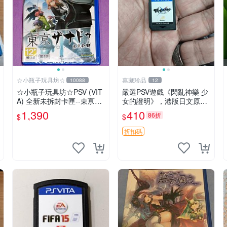
☆小瓶子玩具坊☆
嘉藏珍品
10088
12
☆小瓶子玩具坊☆PSV (VIT
嚴選PSV遊戲《閃亂神樂 少
A) 全新未拆封卡匣--東亰幻
女的證明》，港版日文原裝
都《東京幻都 Tokyo Xanad
裸卡-gameboy，收藏佳品
1,390
410
86折
$
$
u》中文版
閃亂神樂 游戲 PSV 港版
折扣碼