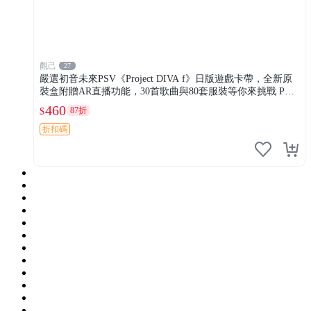
觀己
27
嚴選初音未來PSV《Project DIVA f》日版遊戲卡帶，全新原
裝盒附贈AR直播功能，30首歌曲與80套服裝等你來挑戰 PSV
主機專用 電玩 卡
460
87折
$
折扣碼