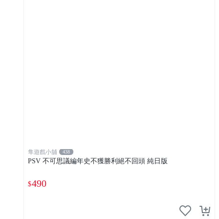
隼遊戲小舖
438
PSV 不可思議編年史不獲勝利絕不回頭 純日版
490
$