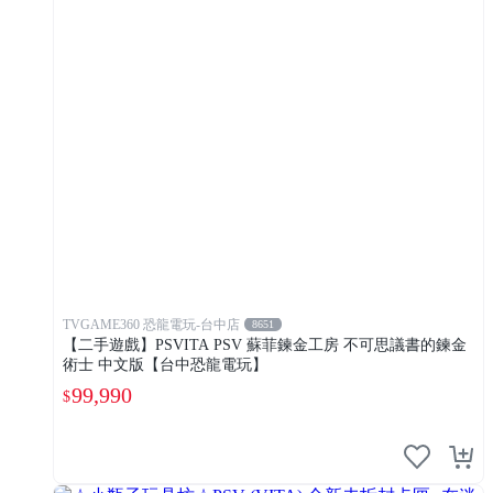
TVGAME360 恐龍電玩-台中店
8651
【二手遊戲】PSVITA PSV 蘇菲鍊金工房 不可思議書的鍊金
術士 中文版【台中恐龍電玩】
99,990
$