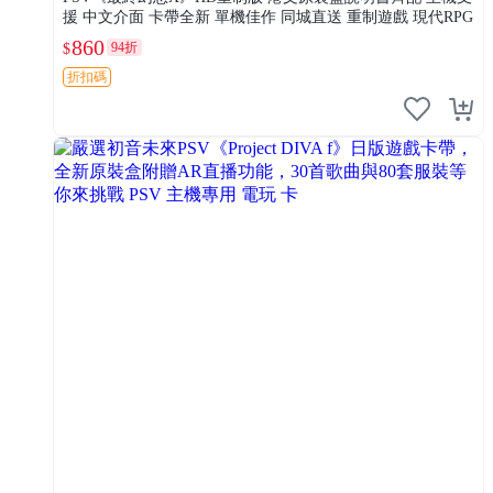
援 中文介面 卡帶全新 單機佳作 同城直送 重制遊戲 現代RPG
860
94折
$
折扣碼