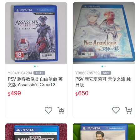
Y2049104204
Y0860785739
1041
568
PSV 刺客教條 3 自由使命 英
PSV 新安琪莉可 天使之淚 純
文版 Assassin's Creed 3
日版
499
650
$
$