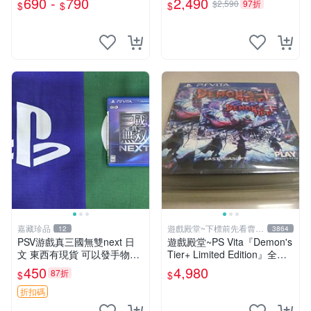
690 -
790
2,490
$2,590
97折
$
$
$
玩】
嘉藏珍品
遊戲殿堂~下標前先看賣場
12
3864
關於我
PSV游戲真三國無雙next 日
遊戲殿堂~PS Vita『Demon's
文 東西有現貨 可以發手物品
Tier+ Limited Edition』全新
無質量問題售不退不換
稀有實體片-全球限量1500片
450
4,980
87折
$
$
折扣碼