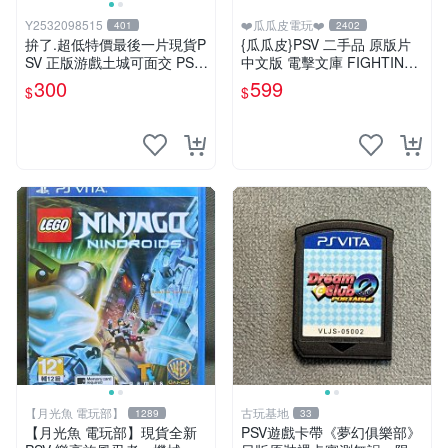
Y2532098515
❤️瓜瓜皮電玩❤️
401
2402
拚了.超低特價最後一片現貨P
{瓜瓜皮}PSV 二手品 原版片
SV 正版游戲土城可面交 PSV
中文版 電擊文庫 FIGHTING
噬神者 解放重生 日版 【9成
CLIMAX(遊戲都有回收)
300
599
$
$
新】✪裸片 二手九成新~
【月光魚 電玩部】
古玩基地
1289
33
【月光魚 電玩部】現貨全新
PSV遊戲卡帶《夢幻俱樂部》