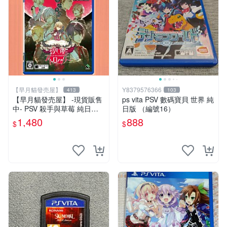
【早月貓發売屋】
Y8379576366
413
103
【早月貓發売屋】 -現貨販售
ps vita PSV 數碼寶貝 世界 純
中- PSV 殺手與草莓 純日版
日版 （編號16）
日文版 ※戀愛×懸疑※ 戀愛AD
1,480
888
$
$
V遊戲