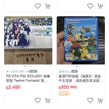
★☆鏡音王國☆★
嘉藏珍品
104
12
PS VITA PSV IDOLiSH7 偶像
嚴選PSV遊戲《俺屍2》港版
星願 Twelve Fantasia! 限定
中文原裝，成色優良直送家門
版 純日版 日文版 特裝版
口 俺屍2 PSV 港版 中文
2,490
950
94折
$
$
折扣碼