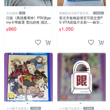
古玩基地
板橋區有店面可面交高價
33
10552
回收電玩
日版《萬億魔壞神》PSV游ga
新北市板橋超便宜可面交賣P
me卡帶嚴選 電玩經典 測試正
S VITA原版片全新~~~蘇菲的
常 完整遊戲內容 附贈未拆封
鍊金工房 不可思議之書的鍊
860
1,050
$
$
音樂CD 萬億魔壞神 PSV 游g
金術士~~~便宜賣
ame 卡帶 音樂CD 使用
☆小瓶子玩具坊☆
☆小瓶子玩具坊☆
10088
10088