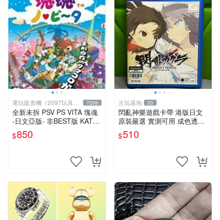
電玩販賣機（2097玩具公
古玩基地
7206
33
仔舖
全新未拆 PSV PS VITA 塊魂
閃亂神樂遊戲卡帶 港版日文
-日文亞版- 非BEST版 KATA
原裝嚴選 實測可用 成色透明
MARI
保証 正常玩耍無問題 閃亂神
850
510
$
$
樂 港版 日文 卡帶 港行