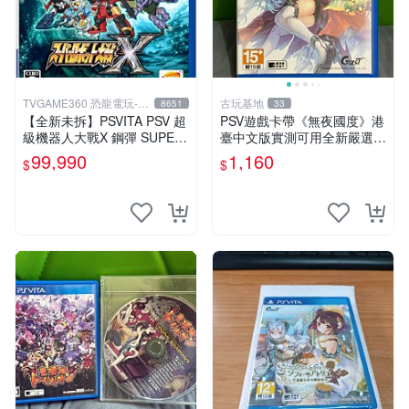
TVGAME360 恐龍電玩-台
古玩基地
8651
33
中店
【全新未拆】PSVITA PSV 超
PSV遊戲卡帶《無夜國度》港
級機器人大戰X 鋼彈 SUPER
臺中文版實測可用全新嚴選成
ROBOT WARS X 中文版【台
色如圖可放心購買 無夜國度
99,990
1,160
$
$
中恐龍電玩】
PSV 港臺中文 游戲卡帶