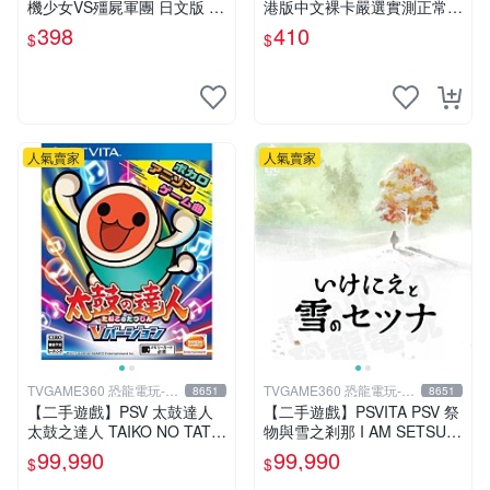
機少女VS殭屍軍團 日文版 再
港版中文裸卡嚴選實測正常
生工場 01
索尼PSV專用 港版直營 psv
398
410
$
$
海賊無雙 港版
人氣賣家
人氣賣家
TVGAME360 恐龍電玩-台
TVGAME360 恐龍電玩-台
8651
8651
中店
中店
【二手遊戲】PSV 太鼓達人
【二手遊戲】PSVITA PSV 祭
太鼓之達人 TAIKO NO TATS
物與雪之剎那 I AM SETSUN
UJIN V VERSION 中文版
日文版【台中恐龍電玩】
99,990
99,990
$
$
【台中恐龍電玩】