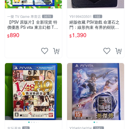
一樂 TV Game 專賣店
Y9199433501
3575
132
【PSV 原版片】全新現貨 特
絕版收藏 PSV遊戲 命運石之
價優惠 PS vita 東京幻都 TOK
門：線形拘束 有界的樹狀圖
YO XANADU 中文版【台中一
日版 VLJM-30061
890
1,390
$
$
樂電玩】
古玩基地
Y2049104204
33
1041