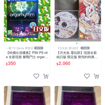
一樂 TV Game 專賣店
【月光魚 電玩部】
3575
1289
【特價出清優惠】PSV PS vit
【月光魚 電玩部】現貨全新
a 全新現貨 樂戰鬥士 orgarhy
純日版 限定版 附預約特典CD
thm 亞日版 日文版【一樂電
PSV 海利肯施塔特之歌 限定
350
2,060
$
$
玩】
版 純日版