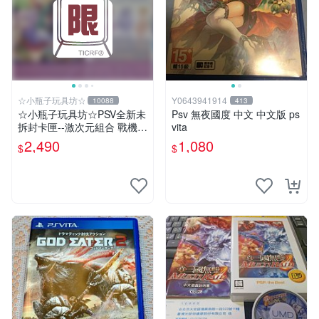
☆小瓶子玩具坊☆
Y0643941914
10088
413
☆小瓶子玩具坊☆PSV全新未
Psv 無夜國度 中文 中文版 ps
拆封卡匣--激次元組合 戰機少
vita
女 VS 殭屍軍團 限定版 (日
2,490
1,080
$
$
版)+特典--CD