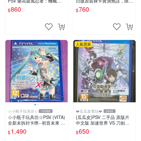
PSV 樂高旋風忍者：機械忍
日版原裝裸卡實測無誤，限S
者 亞版英文版 LEGO Ninjag
ONY PSV機支援 psv psv游戲
860
760
$
$
o: Nindroids
psv夢幻俱樂部
人氣賣家
☆小瓶子玩具坊☆
❤️瓜瓜皮電玩❤️
10088
2402
☆小瓶子玩具坊☆PSV (VITA)
{瓜瓜皮}PSV 二手品 原版片
全新未拆封卡匣--初音未來 名
中文版 加速世界 VS 刀劍神
伶計畫X 中文版
域 千年的黃昏(遊戲都能回收)
1,490
650
$
$