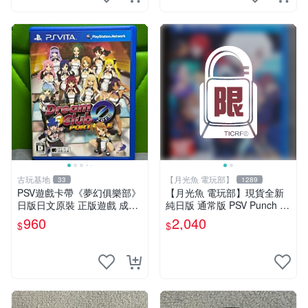
古玩基地
【月光魚 電玩部】
33
1289
PSV遊戲卡帶《夢幻俱樂部》
【月光魚 電玩部】現貨全新
日版日文原裝 正版遊戲 成色
純日版 通常版 PSV Punch Li
如圖實況保真 PSV遊戲 日版
ne 胖次衝擊 胖次保衛陣線 普
960
2,040
$
$
PS 測試無誤 美品保證
通版 純日版