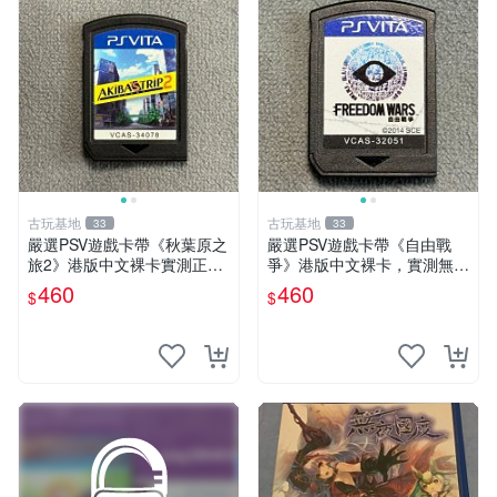
古玩基地
古玩基地
33
33
嚴選PSV遊戲卡帶《秋葉原之
嚴選PSV遊戲卡帶《自由戰
旅2》港版中文裸卡實測正
爭》港版中文裸卡，實測無
常，專機遊戲只可在SONY P
誤！僅限Sony PSP機器運
460
460
$
$
SV上運行 卡帶 psv 港版
行，其他無法使用。單次購兩
張以上享優惠。 自由戰爭 PS
P 港版 卡帶