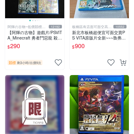
阿輝の古物~低價競標五
板橋區有店面可面交高價
12192
10552
六日結標
回收電玩
【阿輝の古物】遊戲片/PSVIT
新北市板橋超便宜可面交賣P
A_Minecraft 勇者鬥惡龍 殺戮
S VITA原版片全新~~~魯弗蘭
地帶 英雄傳說 槍彈辯駁 一批
的地下迷宮與魔女的旅團~~~
290
900
$
$
合售_刮痕污漬_1元起標無底
便宜賣
價_#F30
競標
剩3小時
/
出價9次