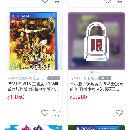
台中大眾電玩/大眾玩具
☆小瓶子玩具坊☆
11527
10088
店
PSV PS VITA 三國志 13 With
☆小瓶子玩具坊☆PSV 激次元
威力加強版 (繁體中文版)**
組合 戰機少女 VS 殭屍軍團 a
(二手商品)【台中大眾電玩】
nimate 店舖特典 限定版(日
1,850
3,980
$
$
版)+特典--CD