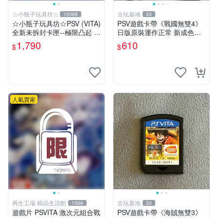
☆小瓶子玩具坊☆
古玩基地
10088
33
☆小瓶子玩具坊☆PSV (VITA)
PSV遊戲卡帶《戰國無雙4》
全新未拆封卡匣--極限凸起 萌
日版原裝運作正常 新成色如
萌水晶 (日版)
圖拍賣請先確認 成色拍賣一
1,790
610
$
$
經成交概不退換 PSV遊戲 卡
帶 戰國無雙 psv游戲卡帶，
戰國無雙4
人氣賣家
再生工場 精品生活館
古玩基地
1566
33
遊戲片 PSVITA 激次元組合戰
PSV遊戲卡帶《海賊無雙3》