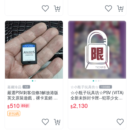
嘉藏珍品
☆小瓶子玩具坊☆
12
10088
嚴選PSV刺客信條3解放港版
☆小瓶子玩具坊☆PSV (VITA)
英文原裝遊戲，裸卡直銷 刺
全新未拆封卡匣--犯罪少女2
客信條3 游戲 港版游戲
《Criminal Girls 2》限定版
510
2,130
89折
$
$
(日版)
折扣碼