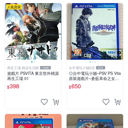
人氣賣家
再生工場 精品生活館
台中電玩小舖2店
1566
572
遊戲片 PSVITA 東京世外桃源
◎台中電玩小舖~PSV PS Vita
再生工場 01
原裝遊戲片~蒼藍革命之女武
神 中文版 中文版 ~650
398
650
$
$