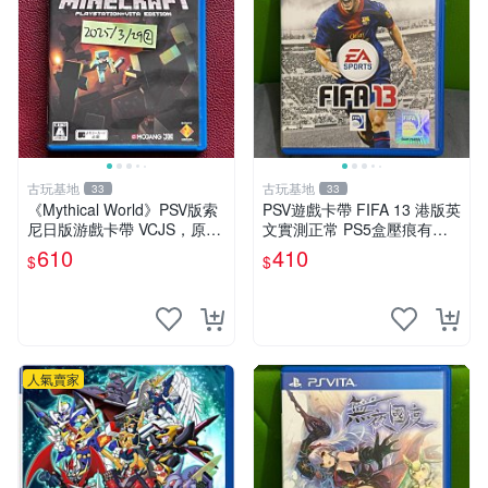
古玩基地
古玩基地
33
33
《Mythical World》PSV版索
PSV遊戲卡帶 FIFA 13 港版英
尼日版游戲卡帶 VCJS，原裝
文實測正常 PS5盒壓痕有圖
進口帶全盒說明書，支持主機
可驗收 FIFA 13 PSV 港版 游
610
410
$
$
運行。Mythical World PSV
玩無問題 PSV FIFA 13 港版
游戲 卡
英文
人氣賣家