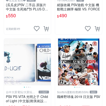
❤️瓜瓜皮電玩❤️
Y9199433501
2402
132
{瓜瓜皮}PSV 二手品 原版片
絕版收藏 PSV遊戲 中文版 機
中文版 生死格鬥5 PLUS Dea
動戰士鋼彈 極限 VS. FORCE
d or Alive 5(遊戲都有回收)
550
490
$
$
近期銷量3件
已售完
台中大眾電玩/大眾玩具
Scotty's運動拍賣網(SSN)
11527
623
店
PSV PS VITA 光明之子 Child
職棒野球魂 2019 日文版 PSV
of Light (中文版)附美術設定
集(二手商品)【台中大眾電