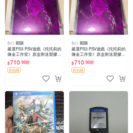
觀己
觀己
27
27
嚴選PS3 PSV遊戲《托托莉的
嚴選PS3 PSV遊戲《托托莉的
煉金工作室》原盒附送塑膠海
煉金工作室》原盒附送塑膠海
報，未開封收藏版 托托莉 爐
報，未開封收藏版 托托莉 爐
710
710
92折
92折
$
$
石 工作室
石 工作室
折扣碼
折扣碼