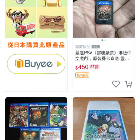
嘉藏珍品
12
嚴選PSV《靈魂獻祭》港版中
文遊戲，原裝裸卡直送 靈魂
獻祭 PSV 游戲 卡帶
450
87折
$
折扣碼