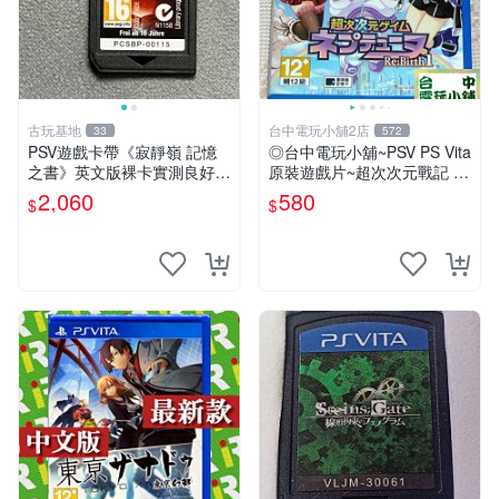
古玩基地
台中電玩小舖2店
33
572
PSV遊戲卡帶《寂靜嶺 記憶
◎台中電玩小舖~PSV PS Vita
之書》英文版裸卡實測良好
原裝遊戲片~超次次元戰記 戰
限定PSV平臺獨享 廚房遊戲
機少女 Re;Birth1 ~580
2,060
580
$
$
獲得熱銷推薦 寂靜嶺 電玩遊
戲 PSV卡帶