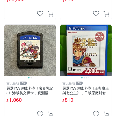
$
$
龍電玩】
【星光】
古玩基地
古玩基地
33
33
嚴選PSV遊戲卡帶《魔界戰記
嚴選PSV遊戲卡帶《王與魔王
3》港版英文裸卡，實測暢玩
與七公主》，日版原廠封套，
無障礙，限索尼PSV機器運行
雙面精美封面，實測暢玩無障
1,060
810
$
$
psv 港版 魔界戰記3
礙。久藏家中，輕微使用痕
跡，實物圖可查，歡迎細心評
估。古董級遊戲限量收