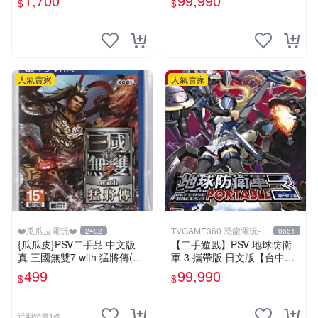
1,700
99,990
$
$
中恐龍電玩】
人氣賣家
人氣賣家
❤️瓜瓜皮電玩❤️
TVGAME360 恐龍電玩-台
2402
8651
中店
{瓜瓜皮}PSV二手品 中文版
【二手遊戲】PSV 地球防衛
真 三國無雙7 with 猛將傳(遊
軍 3 攜帶版 日文版【台中恐
戲都能回收)
龍電玩】
499
99,990
$
$
近期銷量1件