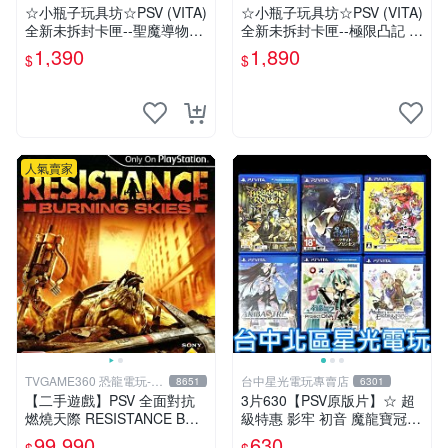
☆小瓶子玩具坊☆PSV (VITA)
☆小瓶子玩具坊☆PSV (VITA)
全新未拆封卡匣--聖魔導物語
全新未拆封卡匣--極限凸記 萌
(日版)
萌編年史 限定版 (亞版)
1,390
1,890
$
$
人氣賣家
TVGAME360 恐龍電玩-台
台中星光電玩專賣店
8651
6301
中店
【二手遊戲】PSV 全面對抗
3片630【PSV原版片】☆ 超
燃燒天際 RESISTANCE BUR
級特惠 影牢 初音 魔龍寶冠
NING SKIES 中文版【台中恐
鍊金工房 ☆中古二手商品
99,990
630