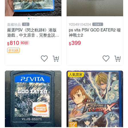
嘉藏珍品
Y2049104204
12
1041
嚴選PSV《閃之軌跡Ⅱ》港版
ps vita PSV GOD EATER2 噬
遊戲，中文原音，完整盒説，
神戰士2
實拍展示成色佳 閃之軌跡Ⅱ P
810
399
93折
$
$
SV 港版 中文
折扣碼
人氣賣家