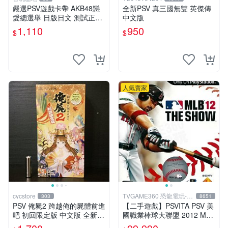
嚴選PSV遊戲卡帶 AKB48戀
全新PSV 真三國無雙 英傑傳
愛總選舉 日版日文 測試正常
中文版
游戲卡帶 磨痕 壓痕 成色圖
1,110
950
$
$
人氣賣家
cycstore
TVGAME360 恐龍電玩-台
303
8651
中店
PSV 俺屍2 跨越俺的屍體前進
【二手遊戲】PSVITA PSV 美
吧 初回限定版 中文版 全新未
國職業棒球大聯盟 2012 MLB
拆封 X200
THE SHOW 12 英文版 【台