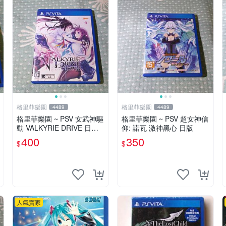
格里菲樂園
格里菲樂園
4489
4489
格里菲樂園 ~ PSV 女武神驅
格里菲樂園 ~ PSV 超女神信
動 VALKYRIE DRIVE 日文
仰: 諾瓦 激神黑心 日版
版
400
350
$
$
人氣賣家