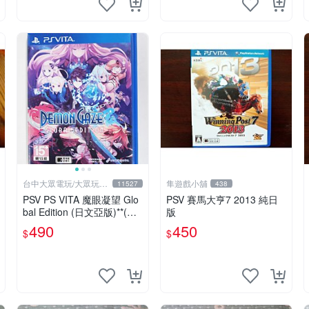
台中大眾電玩/大眾玩具
隼遊戲小舖
11527
438
店
PSV PS VITA 魔眼凝望 Glo
PSV 賽馬大亨7 2013 純日
bal Edition (日文亞版)**(二
版
手商品)【台中大眾電玩】
490
450
$
$