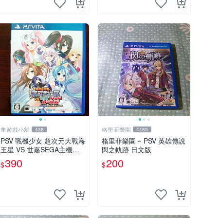
隼遊戲小舖
格里菲樂園
438
4489
PSV 戰機少女 超次元大戰海
格里菲樂園 ~ PSV 英雄傳說
王星 VS 世嘉SEGA主機少
閃之軌跡 日文版
女 日版
390
200
$
$