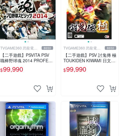
TVGAME360 恐龍電玩-
TVGAME360 恐龍電玩-
8650
8650
台中店
台中店
【二手遊戲】PSVITA PSV
【二手遊戲】PSV 討鬼傳 極
職棒野球魂 2014 PROFES
TOUKIDEN KIWAMI 日文版
SIONAL BASEBALL 2014
【台中恐龍電玩】
99,990
99,990
$
$
日文版