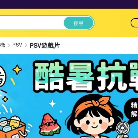
搜尋
PSV遊戲片
機
PSV