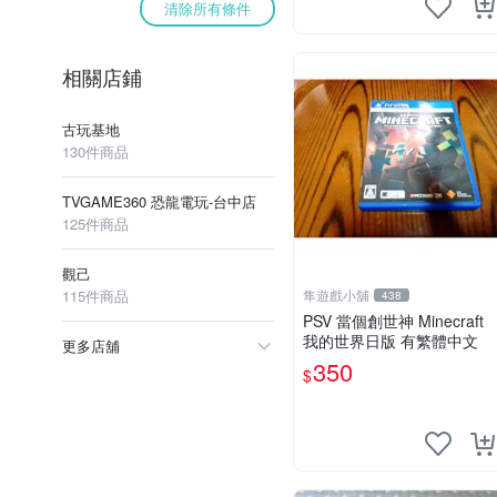
清除所有條件
相關店鋪
古玩基地
130件商品
TVGAME360 恐龍電玩-台中店
125件商品
觀己
115件商品
隼遊戲小舖
438
PSV 當個創世神 Minecraft
我的世界日版 有繁體中文
更多店舖
350
$