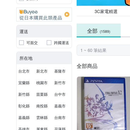
3C家電精選
全部
運送
(1589)
可面交
跨國運送
1 ~ 60 筆結果
所在地
全部商品
台北市
新北市
基隆市
宜蘭縣
桃園市
新竹市
新竹縣
苗栗縣
台中市
彰化縣
南投縣
嘉義市
嘉義縣
雲林縣
台南市
高雄市
屏東縣
花蓮縣