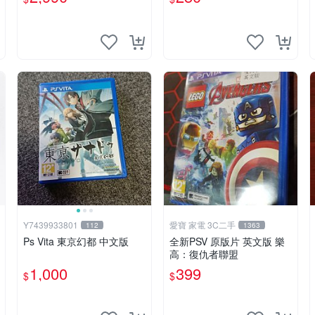
Y7439933801
愛寶 家電 3C二手
112
1363
Ps Vita 東京幻都 中文版
全新PSV 原版片 英文版 樂
高：復仇者聯盟
1,000
399
$
$