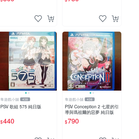
隼遊戲小舖
隼遊戲小舖
438
438
PSV 歌組 575 純日版
PSV Conception 2 七星的引
導與瑪祖爾的惡夢 純日版
440
790
$
$