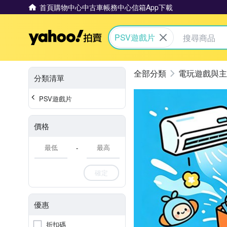
首頁
購物中心
中古車
帳務中心
信箱
App下載
Yahoo拍賣
PSV遊戲片
電玩遊戲與主
分類清單
PSV遊戲片
價格
-
確定
優惠
折扣碼