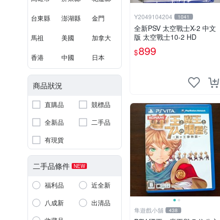
Y2049104204
台東縣
澎湖縣
金門
1041
全新PSV 太空戰士X-2 中文
版 太空戰士10-2 HD
馬祖
美國
加拿大
899
$
香港
中國
日本
商品狀況
直購品
競標品
全新品
二手品
有現貨
二手品條件
NEW
福利品
近全新
八成新
出清品
隼遊戲小舖
438