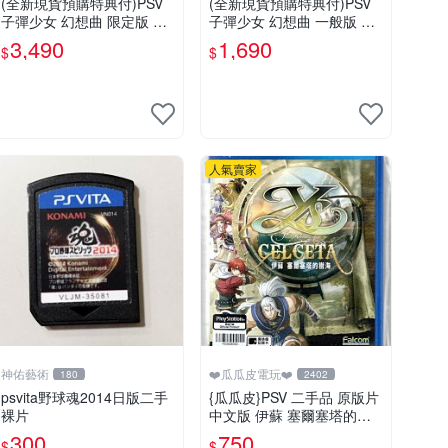
(全新現貨預購特典付)PSV
(全新現貨預購特典付)PSV
子彈少女 幻想曲 限定版 亞
子彈少女 幻想曲 一般版 亞
版 中英日文版
版 中英日文版
3,490
1,690
$
$
人氣賣家
神佑藝術
❤️瓜瓜皮電玩❤️
180
2402
psvita野球魂2014日版二手
{瓜瓜皮}PSV 二手品 原版片
裸片
中文版 伊蘇 塞爾塞塔的樹
海(遊戲都有回收)
300
750
$
$