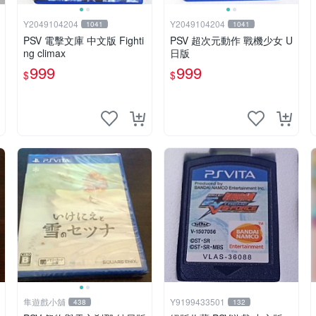
Y2049104204
Y2049104204
1041
1041
PSV 電擊文庫 中文版 Fighti
PSV 超次元動作 戰機少女 U
ng climax
日版
999
999
$
$
隼遊戲小舖
Y9199433501
438
132