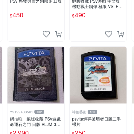
PSV 祭物與雪之剎那 純日版
絕版收藏 PSV遊戲 中文版
機動戰士鋼彈 極限 VS. FO
RCE
450
490
$
$
Y9199433501
神佑藝術
132
180
網拍唯一絕版收藏 PSV遊戲
psvita鋼彈破壞者日版二手
命運石之門 日版 VLJM-350
裸片
28
2,990
250
$
$