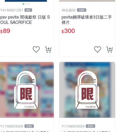
Y4194801267
神佑藝術
92
180
psv psvita 闇魂獻祭 日版 S
psvita鋼彈破壞者3日版二手
OUL SACRIFICE
裸片
89
300
$
$
Y1748903029
Y1748903029
535
535