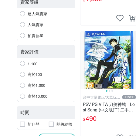
賣家等級
超人氣賣家
人氣賣家
拍賣新星
賣家評價
1-100
高於100
高於1,000
高於10,000
台中大眾電玩/大眾玩具
11527
店
PSV PS VITA 刀劍神域 - Lo
st Song (中文版)**( 二手商
時間
品)【台中大眾電玩】
490
$
新刊登
即將結標