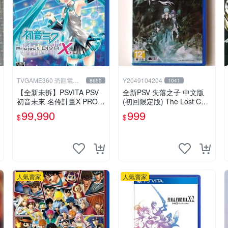
TVGAME360 恐龍電玩-
Y2049104204
8650
1041
台中店
【全新未拆】PSVITA PSV
全新PSV 失落之子 中文版
初音未來 名伶計畫X PROJ
(初回限定版) The Lost Chil
ECT DIVA X 日文版【台中
d
99,990
999
$
$
恐龍電玩】
人氣賣家
人氣賣家