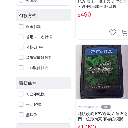
收藏品
PSV 國王、魔王與 7 位公主
～新‧國王故事 純日版
490
$
付款方式
現金付款
信用卡一次付清
分期0利率
萊爾富取貨付款
7-11取貨付款
競標條件
可立即結標
一元起標
Y9199433501
132
絕版收藏 PSV遊戲 命運石之
無底價
門：線形拘束 有界的樹狀圖
日版 VLJM-30061
1,390
$