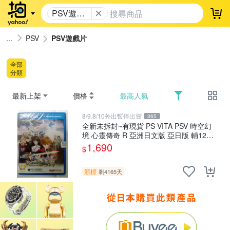
PSV遊戲
登
片
PSV
PSV遊戲片
全部
分類
最新上架
價格
最高人氣
8/9.8/10外出暫停出貨
365
全新未拆封~有現貨 PS VITA PSV 時空幻
境 心靈傳奇 R 亞洲日文版 亞日版 輔12級
TOHR
1,690
$
競標
剩4165天