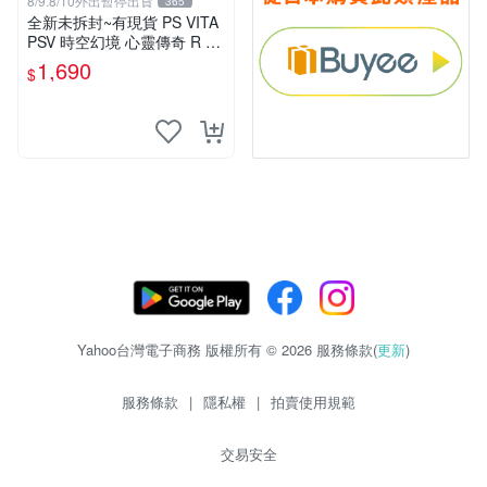
8/9.8/10外出暫停出貨
365
全新未拆封~有現貨 PS VITA
PSV 時空幻境 心靈傳奇 R 亞
洲日文版 亞日版 輔12級 TO
1,690
$
HR
Yahoo台灣電子商務 版權所有 © 2026 服務條款(
更新
)
服務條款
|
隱私權
|
拍賣使用規範
交易安全