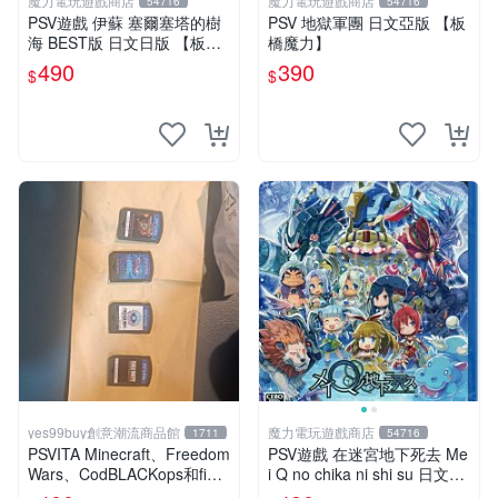
魔力電玩遊戲商店
魔力電玩遊戲商店
54716
54716
PSV遊戲 伊蘇 塞爾塞塔的樹
PSV 地獄軍團 日文亞版 【板
海 BEST版 日文日版 【板橋
橋魔力】
魔力】
490
390
$
$
yes99buy創意潮流商品館
魔力電玩遊戲商店
1711
54716
PSVITA Minecraft、Freedom
PSV遊戲 在迷宮地下死去 Me
Wars、CodBLACKops和fight
i Q no chika ni shi su 日文日
ing climax
版 附特典【板橋魔力】