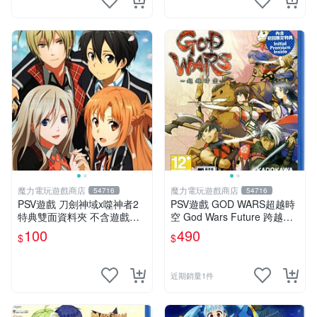
魔力電玩遊戲商店
魔力電玩遊戲商店
54716
54716
PSV遊戲 刀劍神域x噬神者2
PSV遊戲 GOD WARS超越時
特典雙面資料夾 不含遊戲光
空 God Wars Future 跨越時
碟【板橋魔力】
空 中文亞版【板橋魔力】
100
490
$
$
近期銷量1件