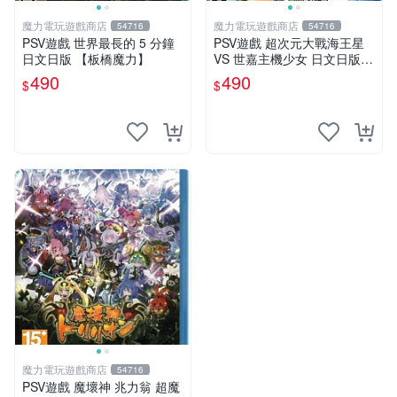
魔力電玩遊戲商店
魔力電玩遊戲商店
54716
54716
PSV遊戲 世界最長的 5 分鐘
PSV遊戲 超次元大戰海王星
日文日版 【板橋魔力】
VS 世嘉主機少女 日文日版
附特典CD【板橋魔力】
490
490
$
$
魔力電玩遊戲商店
54716
PSV遊戲 魔壞神 兆力翁 超魔