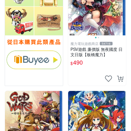
魔力電玩遊戲商店
54716
PSV遊戲 廉價版 無夜國度 日
文日版【板橋魔力】
490
$