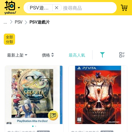
PSV遊戲
登
片
PSV
PSV遊戲片
全部
分類
最新上架
價格
最高人氣