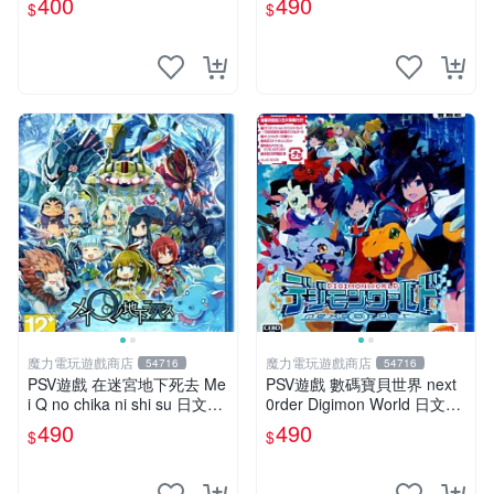
400
490
$
$
魔力電玩遊戲商店
魔力電玩遊戲商店
54716
54716
PSV遊戲 在迷宮地下死去 Me
PSV遊戲 數碼寶貝世界 next
i Q no chika ni shi su 日文亞
0rder Digimon World 日文日
版 【板橋魔力】
版 【板橋魔力】
490
490
$
$