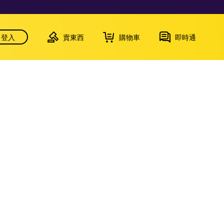
登入
賣東西
購物車
即時通