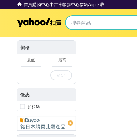
首頁
購物中心
中古車
帳務中心
信箱
App下載
Yahoo拍賣
價格
-
確定
優惠
折扣碼