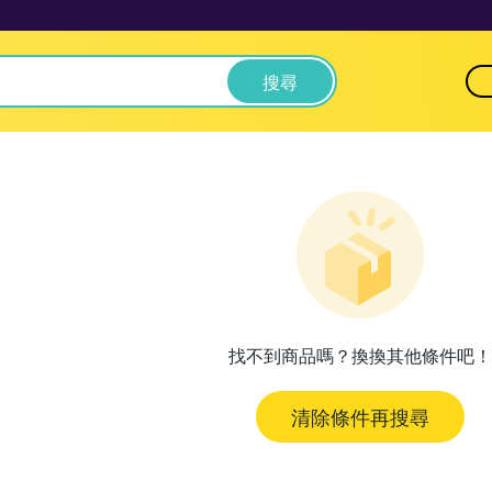
搜尋
找不到商品嗎？換換其他條件吧！
清除條件再搜尋