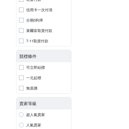
信用卡一次付清
分期0利率
萊爾富取貨付款
7-11取貨付款
競標條件
可立即結標
一元起標
無底價
賣家等級
超人氣賣家
人氣賣家