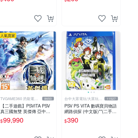
人氣賣家
TVGAME360 恐龍電玩-
台中大眾電玩/大眾玩具
8650
11527
台中店
店
【二手遊戲】PSVITA PSV
PSV PS VITA 數碼寶貝物語
真三國無雙 英傑傳 亞中文
網路偵探 (中文版)**(二手商
版【台中恐龍電玩】
品)【台中大眾電玩】
99,990
390
$
$