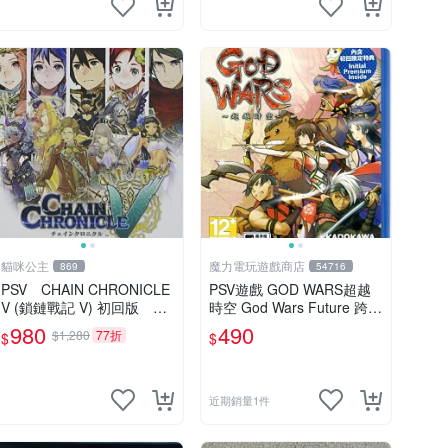
貓咪公主
魔力電玩遊戲商店
869
54716
PSV CHAIN CHRONICLE
PSV遊戲 GOD WARS超越
V (鎖鏈戰記 V) 初回版 純
時空 God Wars Future 跨越
日版 全新品
時空 中文亞版【板橋魔力】
980
490
$1,280
77折
$
$
近期銷量1件