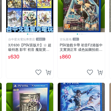
台中星光電玩專賣店
古玩基地
6301
33
3片630【PSV原版片】☆ 超
PSV遊戲卡帶 初音F2港版中
級特惠 影牢 初音 魔龍寶冠
文實測正常 成色如圖拍前確
鍊金工房 ☆中古二手商品
認 psv 港版 中文版本
630
860
$
$
【星光】