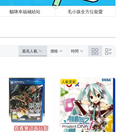
貓咪幸福補給站
毛小孩全方位寵愛
最高人氣
價格
時間
人氣賣家