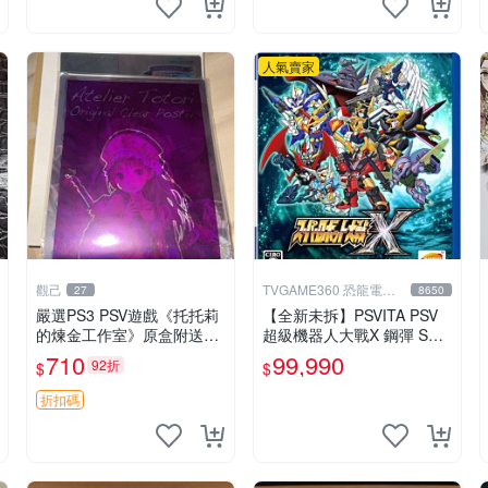
人氣賣家
觀己
TVGAME360 恐龍電玩-
27
8650
台中店
嚴選PS3 PSV遊戲《托托莉
【全新未拆】PSVITA PSV
的煉金工作室》原盒附送塑
超級機器人大戰X 鋼彈 SUP
膠海報，未開封收藏版 托托
ER ROBOT WARS X 中文
710
99,990
92折
$
$
莉 爐石 工作室
版【台中恐龍電玩】
折扣碼