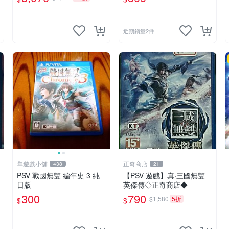
近期銷量2件
隼遊戲小舖
正奇商店
438
21
PSV 戰國無雙 編年史 3 純
【PSV 遊戲】真‧三國無雙
日版
英傑傳◇正奇商店◆
300
790
$1,580
5折
$
$