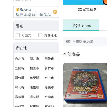
3C家電精選
全部
運送
(1589)
可面交
跨國運送
601 ~ 660 筆結果
所在地
全部商品
台北市
新北市
基隆市
宜蘭縣
桃園市
新竹市
新竹縣
苗栗縣
台中市
彰化縣
南投縣
嘉義市
嘉義縣
雲林縣
台南市
高雄市
屏東縣
花蓮縣