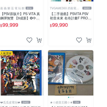
嘉 義 樂 逗 電 玩 館
TVGAME360 恐龍電玩-
614
8650
台中店
【PSV原版片】PS VITA 真
【二手遊戲】PSVITA PSV
鋼彈無雙 【9成新】✪中文
初音未來 名伶計畫F PROJ
亞版 中古二手✪嘉義樂逗電
ECT DIVA F 日文版【台中
99,999
99,990
$
$
玩館
恐龍電玩】
人氣賣家
❤️瓜瓜皮電玩❤️
★☆鏡音王國☆★
2402
104