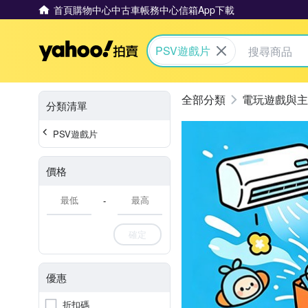
首頁
購物中心
中古車
帳務中心
信箱
App下載
Yahoo拍賣
PSV遊戲片
電玩遊戲與主
分類清單
PSV遊戲片
價格
-
確定
優惠
折扣碼