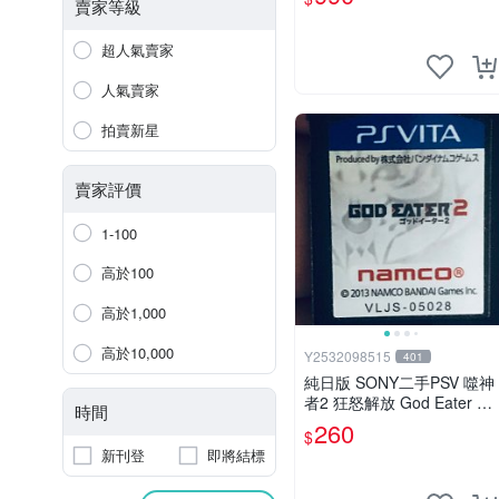
賣家等級
超人氣賣家
人氣賣家
拍賣新星
賣家評價
1-100
高於100
高於1,000
高於10,000
Y2532098515
401
純日版 SONY二手PSV 噬神
者2 狂怒解放 God Eater 2
時間
Rage Burst 純日版9成新現
260
$
貨馬上出
新刊登
即將結標