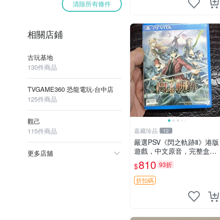
清除所有條件
相關店鋪
古玩基地
130件商品
TVGAME360 恐龍電玩-台中店
125件商品
觀己
115件商品
嘉藏珍品
12
嚴選PSV《閃之軌跡Ⅱ》港版
遊戲，中文原音，完整盒
更多店舖
説，實拍展示成色佳 閃之軌
810
93折
$
跡Ⅱ PSV 港版 中文
折扣碼