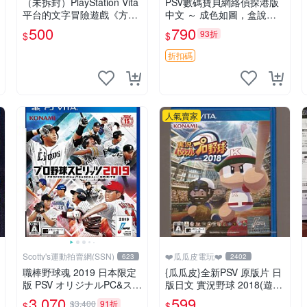
（未拆封）PlayStation Vita
PSV數碼寶貝網絡偵探港版
平台的文字冒險遊戲《方根
中文 ～ 成色如圖，盒說全
書簡》
東西有現貨 可以發
500
790
93折
$
$
折扣碼
人氣賣家
Scotty's運動拍賣網(SSN)
❤️瓜瓜皮電玩❤️
623
2402
職棒野球魂 2019 日本限定
{瓜瓜皮}全新PSV 原版片 日
版 PSV オリジナルPC&スマ
版日文 實況野球 2018(遊戲
ホ壁紙 配信 補貨中
都能回收)
3,070
599
$3,400
91折
$
$