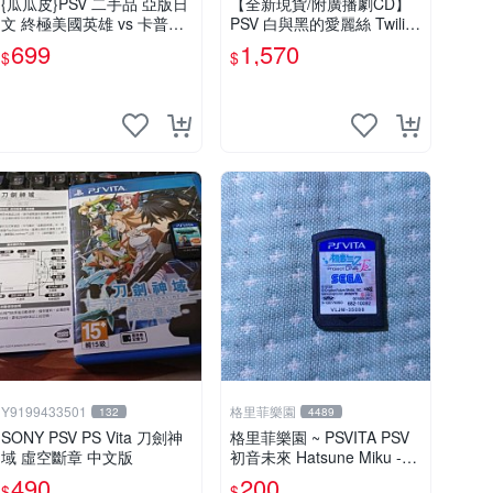
{瓜瓜皮}PSV 二手品 亞版日
【全新現貨/附廣播劇CD】
文 終極美國英雄 vs 卡普空
PSV 白與黑的愛麗絲 Twilig
3 UMVC3(遊戲都有回收)
ht line 純日版 日文版 白と
699
1,570
$
$
黒のアリス
Y9199433501
格里菲樂園
132
4489
SONY PSV PS Vita 刀劍神
格里菲樂園 ~ PSVITA PSV
域 虛空斷章 中文版
初音未來 Hatsune Miku -Pr
oject DIVA-F 2nd 日版
490
200
$
$