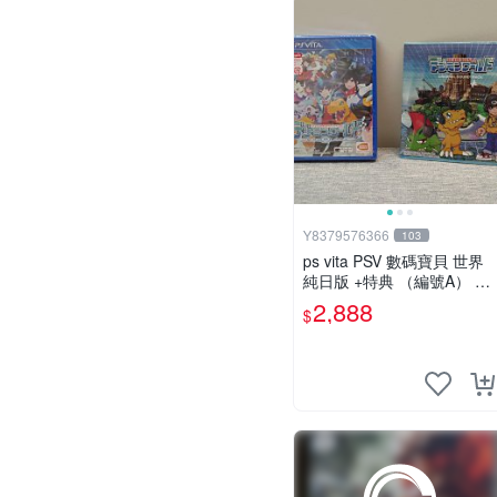
Y8379576366
103
ps vita PSV 數碼寶貝 世界
純日版 +特典 （編號A） 全
新未拆
2,888
$