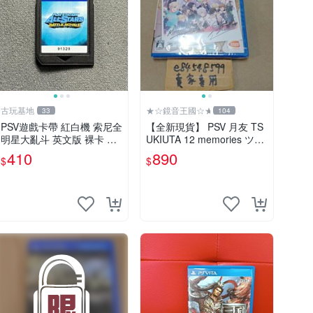
古玩基地
★☆鏡音王國☆★
33
104
PSV遊戲卡帶 紅白機 索尼全
【全新現貨】 PSV 月友 TS
明星大亂斗 英文版 裸卡 正
UKIUTA 12 memories ツキ
常運行 限索尼PSV機器 全明
トモ 月歌 純日版 日文版
410
890
$
$
星大亂斗 PSV 卡帶 智能機
器限定