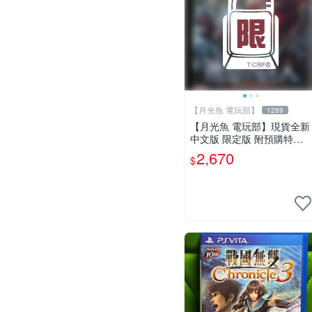
【月光魚 電玩部】
1289
【月光魚 電玩部】現貨全新
中文版 限定版 附預購特典
PSV 進擊的巨人 寶箱版 亞
2,670
$
版中文版 亞洲中文版