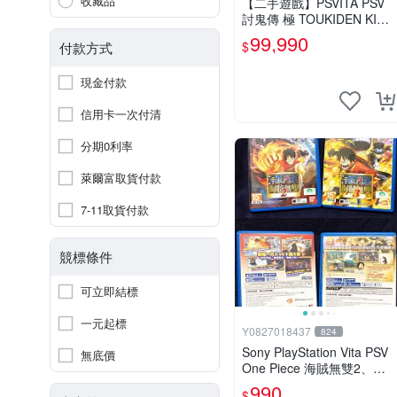
收藏品
【二手遊戲】PSVITA PSV
討鬼傳 極 TOUKIDEN KIWA
MI 中文版【台中恐龍電玩】
99,990
$
付款方式
現金付款
信用卡一次付清
分期0利率
萊爾富取貨付款
7-11取貨付款
競標條件
可立即結標
一元起標
Y0827018437
824
Sony PlayStation Vita PSV
無底價
One Piece 海賊無雙2、海
賊無雙3 中文版
990
$