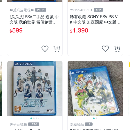
❤️瓜瓜皮電玩❤️
Y9199433501
2402
132
{瓜瓜皮}PSV二手品 遊戲 中
稀有收藏 SONY PSV PS Vit
文版 我的世界 當個創世神
a 中文版 無夜國度 中文版
Minecraft 麥塊(遊戲都有回
配件回函卡齊全
599
1,390
$
$
收)
夫子百寶箱
嘉藏珍品
1770
12