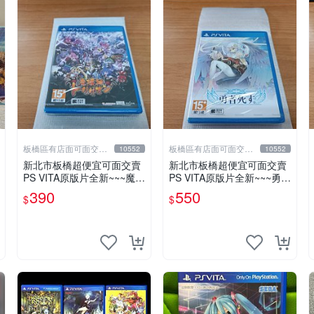
板橋區有店面可面交高
板橋區有店面可面交高
10552
10552
價回收電玩
價回收電玩
新北市板橋超便宜可面交賣
新北市板橋超便宜可面交賣
PS VITA原版片全新~~~魔壞
PS VITA原版片全新~~~勇者
神 兆力翁 超魔界~~~便宜賣
已死 Warrior Dead~~~便宜
390
550
$
$
賣