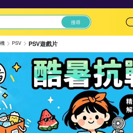
搜尋
PSV遊戲片
機
PSV