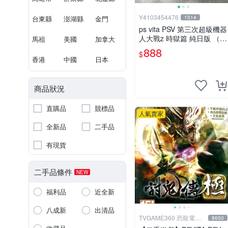
Y4103454476
台東縣
澎湖縣
金門
1514
ps vita PSV 第三次超級機器
人大戰z 時獄篇 純日版 （編
馬祖
美國
加拿大
號8）
888
$
香港
中國
日本
商品狀況
直購品
競標品
人氣賣家
全新品
二手品
有現貨
二手品條件
NEW
福利品
近全新
八成新
出清品
TVGAME360 恐龍電玩-
8650
台中店