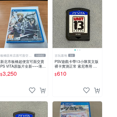
板橋區有店面可面交高
古玩基地
10552
33
價回收電玩
新北市板橋超便宜可面交賣
PSV遊戲卡帶13小隊英文版
PS VITA原版片全新~~~薄櫻
裸卡實測正常 索尼專用 游
鬼 風之章 中文版~~~便宜賣
戲硬體原廠卡帶 13小隊 psv
3,250
610
$
$
卡帶 嚴選