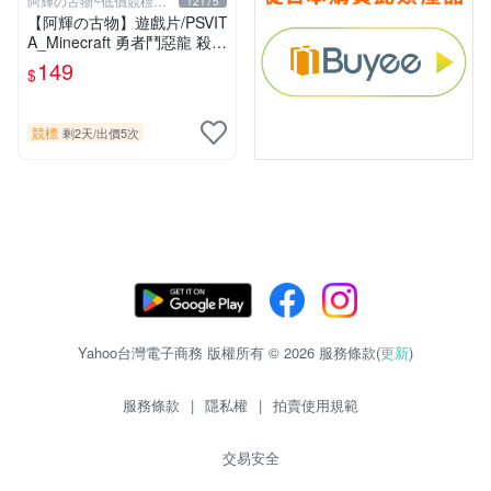
阿輝の古物~低價競標五
12175
六日結標
【阿輝の古物】遊戲片/PSVIT
A_Minecraft 勇者鬥惡龍 殺戮
地帶 英雄傳說 槍彈辯駁 一批
149
$
合售_刮痕污漬_1元起標無底
價_#F30
競標
剩2天
/
出價5次
Yahoo台灣電子商務 版權所有 © 2026 服務條款(
更新
)
服務條款
|
隱私權
|
拍賣使用規範
交易安全